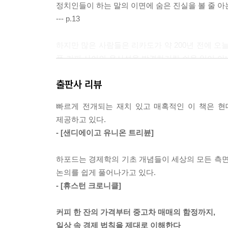
정치인들이 하는 말의 이면에 숨은 진실을 볼 줄 아
--- p.13
하지만 많은 사람들은 리카도가 약 200년 전에 오
품 커피 사이의 유사성을 발견하기란 쉬운 일이 아
과 패턴을 분석하는 모델링 작업이라고도 할 수 있다
출판사 리뷰
--- p.30
빠르게 전개되는 재치 있고 매혹적인 이 책은 현
우리 생활에서 너무나 많은 물건들이 비싼 값에 팔
제공하고 있다.
이는 아파트나 런던에서 하이드파크가 내려다보이는
- [샌디에이고 유니온 트리뷴]
사람들이 살 엄두를 내지 못한다. 이런 경우라면 유
아닌데 말이다. 그러므로 우리는 우선 물건값이 오
하포드는 경제학의 기초 개념들이 세상의 모든 측면
--- p.33
논의를 쉽게 풀어나가고 있다.
- [휴스턴 크로니클]
그런데 경제학이 객관적인 분석 수단이라고 해서 경제
주제를 연구한다. 그러한 주제의 밑바닥에 숨어 있
커피 한 잔의 가격부터 중고차 매매의 함정까지,
일이 아니다. 그리하여 경제학자들은 경제정책의 기술
일상 속 경제 법칙을 제대로 이해한다