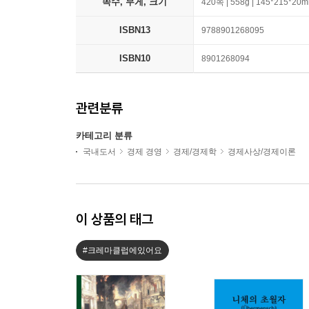
쪽수, 무게, 크기
420쪽 | 558g | 145*215*20
ISBN13
9788901268095
ISBN10
8901268094
관련분류
카테고리 분류
국내도서
경제 경영
경제/경제학
경제사상/경제이론
이 상품의 태그
#크레마클럽에있어요