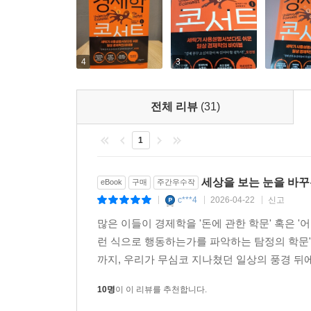
4
3
전체 리뷰
(31)
1
세상을 보는 눈을 바꾸
eBook
구매
주간우수작
c***4
2026-04-22
신고
|
|
|
많은 이들이 경제학을 '돈에 관한 학문' 혹은 '
런 식으로 행동하는가를 파악하는 탐정의 학문"
까지, 우리가 무심코 지나쳤던 일상의 풍경 뒤에
10명
이 이 리뷰를 추천합니다.