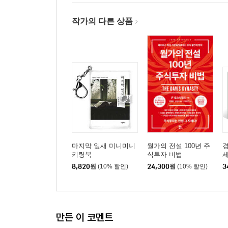
작가의 다른 상품
마지막 잎새 미니미니
월가의 전설 100년 주
경
키링북
식투자 비법
8,820
원
(10% 할인)
24,300
원
(10% 할인)
3
만든 이 코멘트