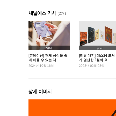
채널예스 기사
가격이 말해주는 것/ 완전경쟁시장의 특징/ 비시장 시
(2개)
노인의 난방비
CHAPTER 4 출퇴근의 경제학 _외부효과
출퇴근의 괴로움/ 뻔뻔한 운전자/ 왜 교통 체증이 
읽다
읽다
우리가 모르는 사실/ 뉴올리언스 효과/ 대기오염 허
[큐레이션] 경제 상식을 쉽
[리뷰 대전] 예스24 도서 
게 배울 수 있는 책
가 엄선한 2월의 책
2024년 10월 16일
2023년 02월 03일
CHAPTER 5 좋은 중고차는 중고차 시장에 없는 
중고차 매매 게임/ 정보 선점 싸움/ 왜곡된 선택/ 
상세 이미지
CHAPTER 6 주식 부자들이 알고 있는 것들 _주가
증권시장과 머피의 법칙/ 무엇이 주가를 움직이는가/ 