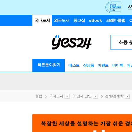
국내도서
외국도서
중고샵
eBook
크레마클럽
C
빠른분야찾기
베스트
신상품
이벤트
바이백
매
웰컴
국내도서
경제 경영
경제/경제학