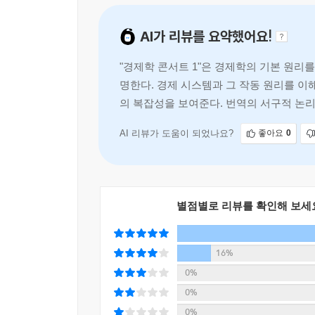
그럴수록 더 빨리 이를 만회할 수 있다는 가정이 
불확실한 상황일수록 ‘경제를 움직이는 법칙’을 알
이 책은 현재 나와 있는 비슷한 분야의 책 중에
최대의 보상을 얻을 수 있기 때문에 더 빨리 따라갈 
AI가 리뷰를 요약했어요!
차액지대론, 가격차별화, 외부효과, 정보의 비대칭
경제학적 사고방식으로 세상을 보는 법을 알려준다
확체감’이라고 부른다.
지루해 보이는 경제 담론을 쉬운 사례로 풀어낸 경
- 피터 뵈케 (오스트리아 경제학자)
"경제학 콘서트 1"은 경제학의 기본 원리
--- p.314
명한다. 경제 시스템과 그 작동 원리를 이
바쁜 출근길에 들르는 목 좋은 스타벅스의 커피 
의 복잡성을 보여준다. 번역의 서구적 논리
높은 임대료가 형성되는 이유는 다름 아닌 가격에
는 독자에게는
리카도가 제시한 ‘차액지대론’을 통해 19세기 
나아가 슈퍼마켓이 고객의 지갑을 털기 위해 상품 
AI 리뷰가 도움이 되었나요?
좋아요
0
자동차들이 심각한 대기오염을 일으키지만 그에 대
혜택과 불공정을 경제학적 관점으로 살펴본다. 
합리적이며 다채롭다.
별점별로 리뷰를 확인해 보세
『경제학 콘서트1』은 경제학자가 세상을 바라보
모습들이 잡힌다. 과연 경제학자는 무엇을 바라보
16%
물어봐야 할 이유는 무엇일까? 이 모든 질문들에
0%
넘치는 이 책을 통해 얼마나 유용하고 매력적인 학문
0%