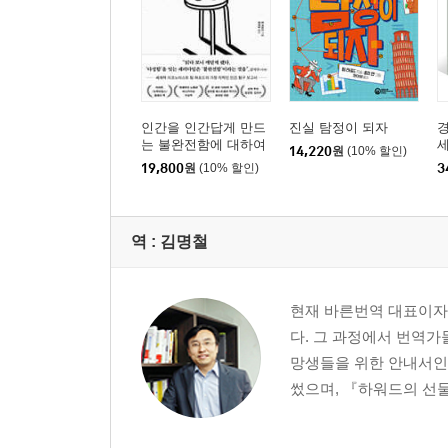
인간을 인간답게 만드
진실 탐정이 되자
경
는 불완전함에 대하여
14,220
원
(10% 할인)
19,800
원
(10% 할인)
3
역 :
김명철
현재 바른번역 대표이자
다. 그 과정에서 번역가
망생들을 위한 안내서인
썼으며, 『하워드의 선물