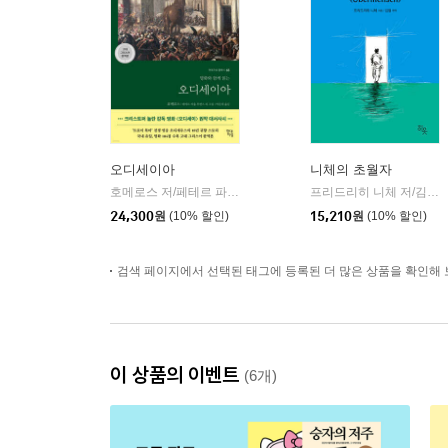
오디세이아
니체의 초월자
호메로스 저/페테르 파울 루벤스 그림/박문재 역
현대지성
프리드리히 니체 저/김철 편역
|
24,300
원
(10% 할인)
15,210
원
(10% 할인)
검색 페이지에서 선택된 태그에 등록된 더 많은 상품을 확인해 
이 상품의 이벤트
(6개)