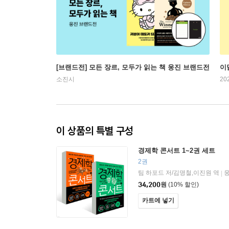
[브랜드전] 모든 장르, 모두가 읽는 책 웅진 브랜드전
이
소진시
20
이 상품의 특별 구성
경제학 콘서트 1~2권 세트
2권
팀 하포드 저/김명철,이진원 역
|
34,200
원
(10% 할인)
카트에 넣기