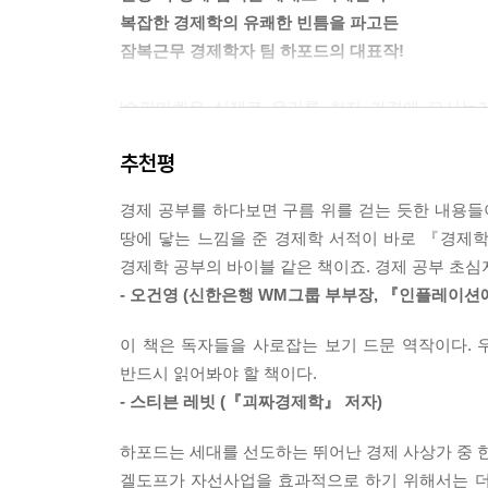
경제정책으로 혜택을 볼 수 있다. 수십만 명의 사
복잡한 경제학의 유쾌한 빈틈을 파고든
경제학자들이 단호한 태도를 취하지 않을 수 없는 
잠복근무 경제학자 팀 하포드의 대표작!
--- p.55
‘슈퍼마켓은 실제로 우리를 최저 가격에 모시는가?
가난한 승객들에게는 필요한 서비스조차 거절한 반
의료보험을 타기 어려운가?’ 무심히 지나치기 쉽지
어둔 곳이 드문 이유도 이와 비슷하다. 무료인 탑승
추천평
열쇠는 다름 아닌 일상에 숨어 있는 경제 법칙들에
서 ‘공항 특별 라운지 제공’이라는 혜택을 부여할 
『경제학 콘서트1』은 시장경제의 세계에서 태어
리게 하는 것도 같은 이유로 설명할 수 있다. 이러
경제 공부를 하다보면 구름 위를 걷는 듯한 내용들이
이해할 수 있도록 도와준다.
행기 앞쪽에 타는 승객들이 보고 느끼게 하기 위해서
땅에 닿는 느낌을 준 경제학 서적이 바로 『경제
--- p.92
경제학 공부의 바이블 같은 책이죠. 경제 공부 초심
커피 한 잔 가격의 비밀부터 그린벨트의 역설까지 
- 오건영 (신한은행 WM그룹 부부장, 『인플레이션
비대칭성, 비교우위 등의 핵심 경제 이론들을 쉽
내가 여기서 ‘올바른’이란 표현과 ‘효율적’이라는 
노벨경제학 수상 이론까지 아우르며 세상을 움직이
여 만약 올바른 물건이 올바른 양과 올바른 방법으로
이 책은 독자들을 사로잡는 보기 드문 역작이다. 
생활에 어떤 영향을 미치고 있는지를 명쾌하게 설
다. 달리 말하자면 완전경쟁시장보다 효율이 더 극
반드시 읽어봐야 할 책이다.
만하다. 그는 경제학이라는 ‘음울한 학문’에 엄청난
은 결론에 도달한다. 가격은 기업의 비용을 나타내
- 스티븐 레빗 (『괴짜경제학』 저자)
책을 집어드는 누구나 경제학적 사고방식으로 세
--- p.123
오랫동안 독자들의 사랑을 받아온 이유가 여기에 있
하포드는 세대를 선도하는 뛰어난 경제 사상가 중 한
겔도프가 자선사업을 효과적으로 하기 위해서는 더 
우선 다음과 같은 물리적 요소는 측정하기가 어렵다.