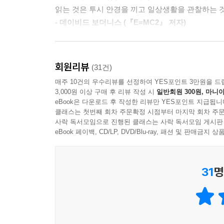
“경제 공부 초심자들이 꼭 읽어야 할 필독서!”
읽는 것은 투시 안경을 끼고 일상생활을 관찰하는 것
을 일으키는가? 사고는 얼마나 많이 일어나는가? 
『인플레이션에서 살아남기』 오건영, 『괴짜경제
- 데이비드 보더니스 (『E=MC2』 저자)
나 해치는가? 정신적인 영향은 더욱 측정하기 어렵다
수많은 경제 전문가들이 극찬한 경제교양서!
지어 질병과 죽음에는 얼마나 영향을 주는가? 말할 
경제학이 우리 실생활에 얼마나 유용하고 매력적인
분명히 소음이나 시간 지체에 따른 비용을 계산해
재미있는 사례들을 통해, 이 책은 경제학이 우리를
세계적인 밀리언셀러 『경제학 콘서트』 시리즈의
를 기만하는 것이다. 정부가 결정하는 모든 정책과
회원리뷰
(31건)
경제학이 팀 하포드의 손을 거치면서 재미있고 생생한
경제학자 팀 하포드는 옥스퍼드대학교에서 경제학
이 없을지라도 가치 평가가 내재되어 있다.
매주 10건의 우수리뷰를 선정하여 YES포인트 3만원을 드
- 자그디시 바그와티 (컬럼비아대학교 경제학과 교수
수많은 활동을 해오면서도 2005년부터 20년 가까이 
--- p.167
3,000원 이상 구매 후 리뷰 작성 시
일반회원 300원, 마니아
라는 제목의 칼럼을 연재한 것이다. 초창기 칼럼
eBook은 다운로드 후 작성한 리뷰만 YES포인트 지급됩니
경제학의 기초 개념들이 팀 하포드의 손을 거치면서 
오르면서 수많은 독자들의 호응을 얻었다. 독자
클래스는 첫번째 회차 주문확정 시점부터 마지막 회차 주문
하지만 투자자들이 진정 합리적이라면 예측 가능한 주
- 마틴 울프 (《파이낸셜 타임스》 수석 칼럼니스트
사락 독서모임으로 진행된 클래스는 사락 독서모임 게시판
읽어야 할 책’으로 손꼽았다.
르게 확산되기 때문이다. 남는 건 오로지 예측 불
eBook 페이백, CD/LP, DVD/Blu-ray, 패션 및 판매금
하는 지수는 완전히 무작위로 오르내리게 된다. 수학자
사람들은 경제학이 따분하고, 자기주장이 강하며
특히 베스트셀러『괴짜경제학』의 저자인 스티븐 레
장은 ‘추세를 지닌 랜덤워크’를 보인다고 할 수 있
자기주장이 확실하지만, 절대 따분하지 않다. 그
역작!”이라고 찬사를 보냈으며, 《파이낸셜 타임
다른 잠재적 투자보다 평균적으로 우위를 보였다는 등
31
명
어떻게 결정되는지 궁금하거나 제3세계가 가난한 이
“경제학의 기초 개념들이 팀 하포드의 손을 거치면
추세는 특정한 날을 놓고 볼 때 무작위한 움직임에 
- 존 케이 (『시장의 진실』 저자)
말하며 권위를 실어줬다. 한국에서도 베스트셀
--- p.245
경제전문가 오건영이 “경제 공부 초심자였던 저에게
이 책은 내가 알고 있는 모든 입문서 가운데 최고다.
오랜 명성을 입증하기도 했다.
- 타일러 코웬 (조지 메이슨대학교 교수)
이러한 전통적인 주장이 뭔가 잘못되었음을 말해주는