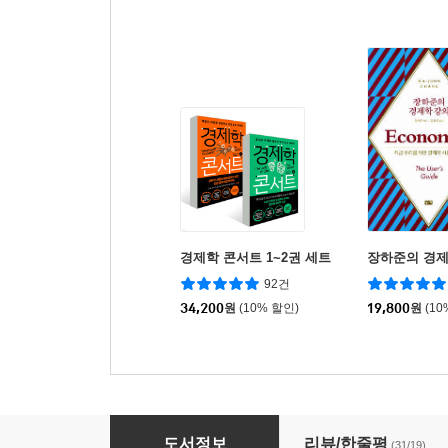
경제학 콘서트 1~2권 세트
장하준의 경제
92건
34,200
원
(10% 할인)
19,800
원
(10
경제학 콘서트 1
도서정보
리뷰/한줄평
(31/19)