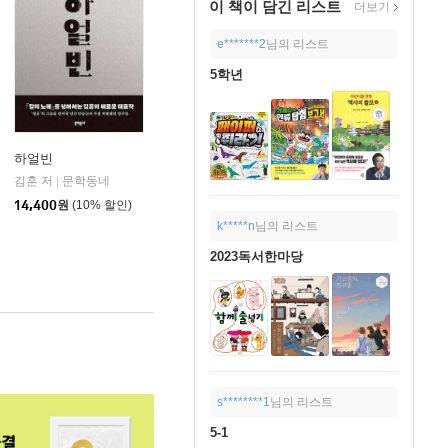
이 책이 담긴
리스트
더보기
e*******2
님의 리스트
5학년
하얼빈
두마리토끼책
김훈 저
문학동네
|
14,400
원
(10% 할인)
k*****n
님의 리스트
2023독서한마당
s********1
님의 리스트
5-1