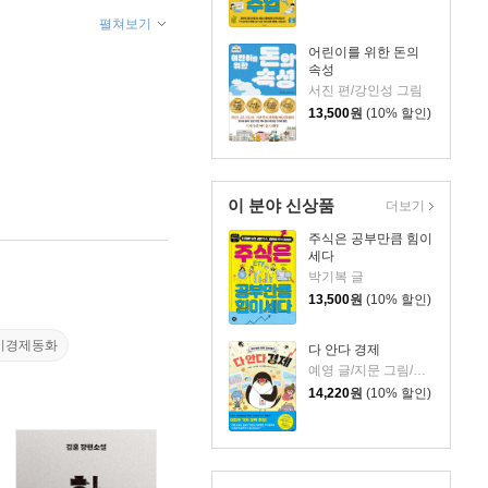
펼쳐보기
어린이를 위한 돈의
속성
서진 편/강인성 그림
13,500
원
(10% 할인)
이 분야 신상품
더보기
주식은 공부만큼 힘이
세다
박기복 글
13,500
원
(10% 할인)
이경제동화
다 안다 경제
예영 글/지문 그림/신정아 감수
14,220
원
(10% 할인)