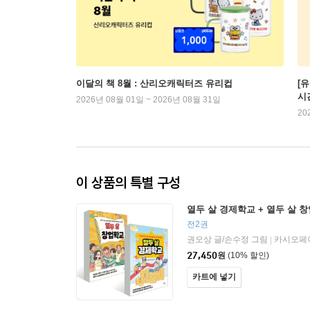
이달의 책 8월 : 산리오캐릭터즈 유리컵
[
시
2026년 08월 01일 ~ 2026년 08월 31일
20
이 상품의 특별 구성
열두 살 경제학교 + 열두 살 
전2권
권오상 글/손수정 그림
카시오페
|
27,450
원
(10% 할인)
카트에 넣기