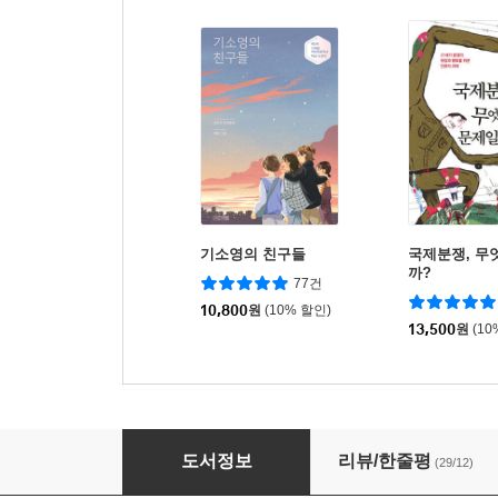
기소영의 친구들
국제분쟁, 무
까?
77건
10,800
원
(10% 할인)
13,500
원
(10
열두 살 경제학교
도서정보
리뷰/한줄평
(29/12)