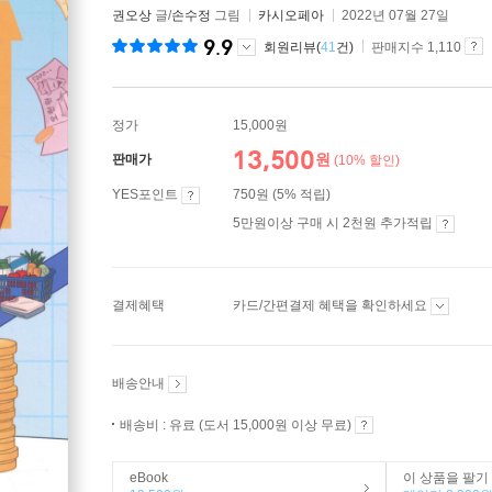
권오상
글/
손수정
그림
카시오페아
2022년 07월 27일
9.9
회원리뷰(
41
건)
판매지수 1,110
정가
15,000원
13,500
원
판매가
(10% 할인)
YES포인트
750원 (5% 적립)
5만원이상 구매 시 2천원 추가적립
결제혜택
카드/간편결제 혜택을 확인하세요
배송안내
배송비 : 유료 (도서 15,000원 이상 무료)
eBook
이 상품을 팔기