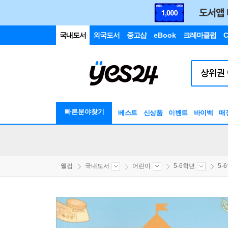
국내도서
외국도서
중고샵
eBook
크레마클럽
C
빠른분야찾기
베스트
신상품
이벤트
바이백
매
웰컴
국내도서
어린이
5-6학년
5-