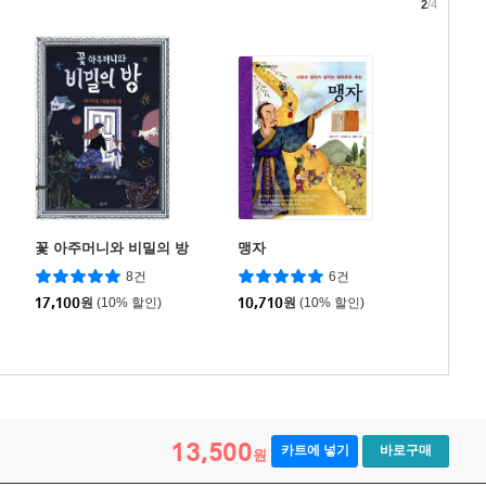
2
/4
꽃 아주머니와 비밀의 방
맹자
8건
6건
17,100
원
(10% 할인)
10,710
원
(10% 할인)
13,500
카트에 넣기
바로구매
원