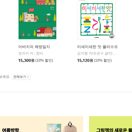
아버지의 해방일지
미세미세한 맛 플라수프
정지아 저
창비
김지형 저/조은수 글/안윤주 감수
|
|
15,300
원
(10% 할인)
15,120
원
(10% 할인)
보세요.
전체보기