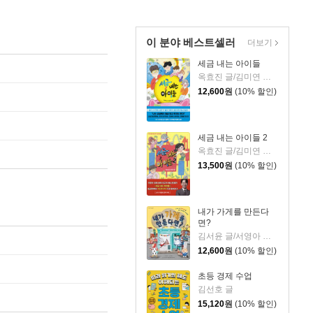
이 분야 베스트셀러
더보기
세금 내는 아이들
옥효진 글/김미연 그림
12,600
원
(10% 할인)
세금 내는 아이들 2
옥효진 글/김미연 그림
13,500
원
(10% 할인)
내가 가게를 만든다
면?
김서윤 글/서영아 그림/오홍선 추천
12,600
원
(10% 할인)
초등 경제 수업
김선호 글
15,120
원
(10% 할인)