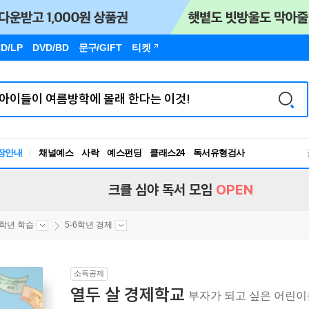
D/LP
DVD/BD
문구
/GIFT
티켓
독서유형검사
장안내
채널예스
사락
예스펀딩
클래스24
RBTI Lab
독서유형검사
크클 심야 독서 모임
OPEN
6학년 학습
5-6학년 경제
소득공제
열두 살 경제학교
부자가 되고 싶은 어린이