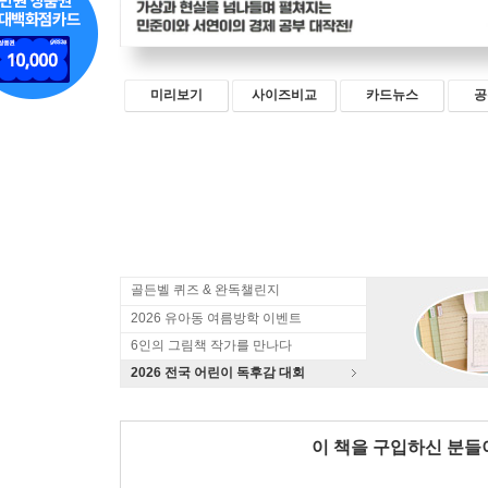
미리보기
사이즈비교
카드뉴스
공
골든벨 퀴즈 & 완독챌린지
2026 유아동 여름방학 이벤트
6인의 그림책 작가를 만나다
2026 전국 어린이 독후감 대회
이 책을 구입하신 분