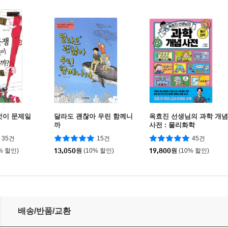
엇이 문제일
달라도 괜찮아 우린 함께니
옥효진 선생님의 과학 개념
까
사전 : 물리화학
35건
15건
45건
% 할인)
13,050
원
(10% 할인)
19,800
원
(10% 할인)
배송/반품/교환