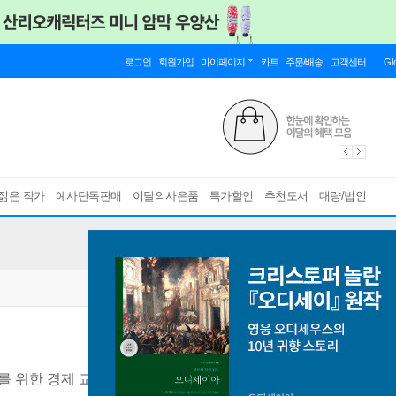
로그인
회원가입
마이페이지
카트
주문/배송
고객센터
Gl
젊은 작가
예사단독판매
이달의사은품
특가할인
추천도서
대량/법인
를 위한 경제 교육 동화