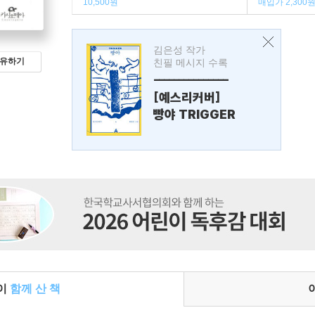
10,500원
매입가 2,300
김은성 작가
유하기
친필 메시지 수록
---------------
[예스리커버]
빵야 TRIGGER
들이
함께 산 책