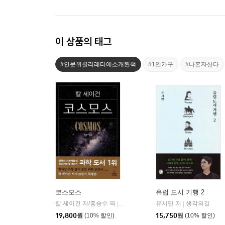
이 상품의 태그
#인문위클리레터에소개된책
#1인가구
#나혼자산다
코스모스
유럽 도시 기행 2
칼 세이건 저/홍승수 역
사이언스북스
유시민 저
생각의길
|
|
19,800
원
(10% 할인)
15,750
원
(10% 할인)