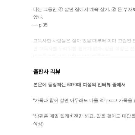
나는 그동안 ① 살던 집에서 계속 살기, ② 돈 부자
았다.
--- p.35
고독사한 사람들은 살아 있을 때부터 이미 고립된 
면 고독사를 두려워할 필요가 없다. 싱글 여성은 전
네트워크를 가진 사람이 많기 때문이다.
--- p.84
출판사 리뷰
고작 10년 만에 노후의 상식이 180도 바뀌었다. ‘
본문에 등장하는 6070대 여성의 인터뷰 중에서
은 불쌍하다’에서 ‘혼자 사는 것은 편하다’로 바뀌었다
“가족과 함께 살면 아무래도 나를 억누르고 가족을 먼
--- p.211
“남편은 매일 텔레비전만 봐요. 말을 걸어도 대답을
여성)