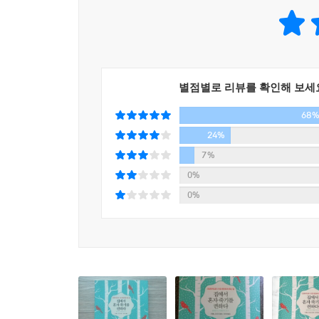
무슨 말일까? 요즘 하루가 멀다 하고 뉴스에 보도되
일본에서는 매년 발생하는 ‘고독사’ 건수가 약 3만
2020년에는 1385명으로 지속적으로 늘어나고 있는 
이는 우리나라가 초고령사회(65세 이상 고령 인구가
별점별로 리뷰를 확인해 보세
하나다. 1인 가구수의 증가 역시 이와 무관치 않다. 
68
되었고 지금 이 순간에도 점점 늘어나는 추세다. 
사람들은 ‘내가 죽으면 시신은 누가 처리해주지?’가
24%
7%
저자 우에노 지즈코는 “살아 있는 동안 고립되지 않
0%
바뀌었다는 사실을 강조한다. 과거에는 ‘자녀와 함
0%
180도 바뀌고 있다는 것이다. 그러다 보니 혼자
주장이다. 오히려 가장 불행한 사람은 ‘혼자 사는 
여성의 경우, 혼자 살 때 오히려 행복지수가 수직 상
저자는 1인 가구의 행복지수(생활 만족도)가 2인 가
행복지수는 자녀의 유무와는 관계없다는 것, 요양 