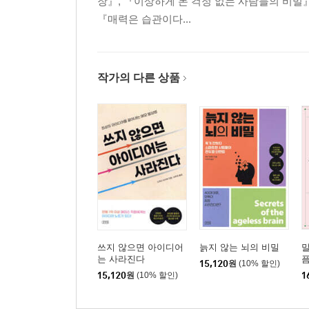
장』, 『이상하게 돈 걱정 없는 사람들의 비밀』
『매력은 습관이다...
작가의 다른 상품
쓰지 않으면 아이디어
늙지 않는 뇌의 비밀
말
는 사라진다
픔
15,120
원
(10% 할인)
15,120
원
(10% 할인)
1