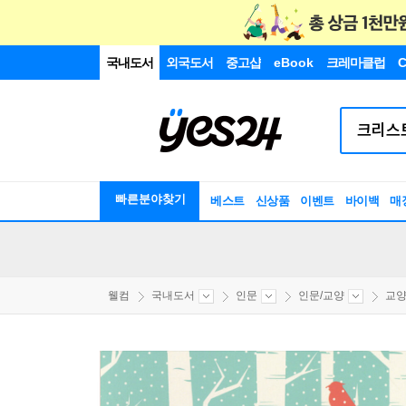
국내도서
외국도서
중고샵
eBook
크레마클럽
C
빠른분야찾기
베스트
신상품
이벤트
바이백
매
웰컴
국내도서
인문
인문/교양
교양