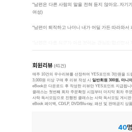
“남편은 다른 사람의 말을 전혀 듣지 않아요. 자기가
여성)
“남편이 퇴직하고 나더니 내가 어딜 가든 따라와서 피곤
“남편은 다른 식구가 아픈 것에는 관심도 없으면서 자
“남편이 퇴직한 후로 집안일은 일절 돕지 않고 불평
회원리뷰
기분이 우울해요.” (70대 여성)
(41건)
매주 10건의 우수리뷰를 선정하여 YES포인트 3만원을 드
3,000원 이상 구매 후 리뷰 작성 시
일반회원 300원, 마니아
“맨날 싸우기만 해서 남편이 빨리 가버렸으면 좋겠다
eBook은 다운로드 후 작성한 리뷰만 YES포인트 지급됩니
클래스는 첫번째 회차 주문확정 시점부터 마지막 회차 주문
“내가 죽으면 시신은 누가 처리해주지?”
사락 독서모임으로 진행된 클래스는 사락 독서모임 게시판
혼자 죽게 될까 봐 걱정인 사람들. 그들을 위해 해
eBook 페이백, CD/LP, DVD/Blu-ray, 패션 및 판매금
세계적인 석학이자 사회학자, 일본 페미니즘계의
40
명
在宅ひとり死のススメ)가 동양북스에서 출간되었다.