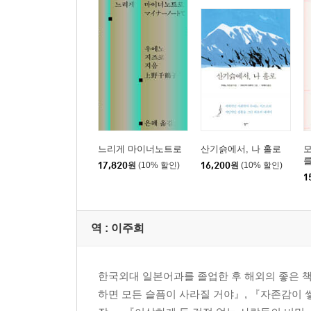
느리게 마이너노트로
산기슭에서, 나 홀로
17,820
원
(10% 할인)
16,200
원
(10% 할인)
1
역 :
이주희
한국외대 일본어과를 졸업한 후 해외의 좋은 
하면 모든 슬픔이 사라질 거야』, 『자존감이 쌓