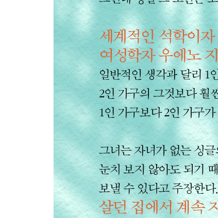
누가 걸릴지 알 수 없는 치매 123
가족의 각오만 있다면 치매여도 혼자 살 수 있어요 1
치매는 자기 책임? 128
우리는 모두 언젠가 늙고 병든다 132
치매 환자는 어떻게 생각하고 어떻게 느낄까? 136
누구에게 성년 후견인을 맡겨야 하나? 140
치매에 대비하는 사회 144
7장 사회에 도움이 안 되는 사람은 살면 안 되나요?
투석 중지 ‘자기 결정’ 사건 149
임종기 의료에 큰 비용이 든다는 것은 착각 152
안락사 논쟁 155
사회에 도움이 안 되는 사람은 살면 안 되나요? 158
‘인생 회의’의 덫 161
마지막까지 망설이면 돼요 165
안락사를 추구하는 사회는 정의로운가? 168