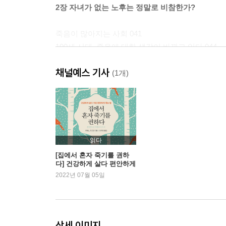
2장 자녀가 없는 노후는 정말로 비참한가?
죽음이 많아지는 사회 041
100세 시대, 죽음에 대한 생각이 바뀌고 있다 044
마지막은 병원이 아니라 집에서 047
채널예스 기사
노인의 상태가 위급해 보이면 반드시 119를 불러야 할
(1개)
자식에게는 감당할 수 있을 만큼의 부담만 남기자 0
3장 시설에서 죽기 원하는 노인은 없다
병원에서 행복한 노인은 없다 061
읽다
서비스 제공형 고령자 주택이라면 괜찮을까? 064
[집에서 혼자 죽기를 권하
다] 건강하게 살다 편안하게
시설에서 죽기 원하는 노인은 없다 068
죽는 법
2022년 07월 05일
혼자 죽음을 준비하려면 얼마가 필요할까? 070
죽는 순간 의사는 필요 없다 075
4장 중요한 것은 살아 있을 때 고립되지 않는 것이
상세 이미지