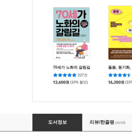
70세가 노화의 갈림길
돌봄, 동기화,
227건
12,600
원
(10% 할인)
16,200
원
(10
집에서 혼자 죽기를 권하다
도서정보
리뷰/한줄평
(41/19)