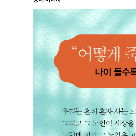
고독사가 두려운 당신에게 083
고독사란 뭘까? 086
간병 서비스가 있는 한 고독사할 일은 없다 090
마지막 순간, 누가 꼭 옆에 있어야 할까? 094
작별 인사와 감사의 말은 미리미리 하자 099
혼자서 죽는 게 뭐가 나쁘죠? 102
5장 치매에 걸려도 집에서 혼자 죽을 수 있을까?
치매 공포가 퍼지고 있다 107
치매 환자 700만 명 시대가 왔다 109
환자는 시설에서 어떤 대우를 받을까? 111
피난처를 원하는 것은 환자의 가족 115
혼자 사는 치매 환자의 상태가 좋은 이유 117
6장 우리는 모두 언젠가 늙고 병든다