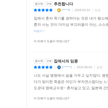
추천합니다
종이책
구매
지즈코가 제시하는 데이터에 의하면 전혀 다른 단어가
l*****6
2026-03-23
신고
|
|
|
경우 고민은 적고 자식들 눈치 보지 않아도 되기 
데이터를 통해 제시한다. 또한 만족스런 노후를 보내
집에서 혼자 죽기를 권하다는 것은 내가 평소
지지 않고 자유롭게 살기 이상 세 가지 원칙을 
혼자 사는 것이 더이상 부끄러움이 아닌, 스스
뿐이라고 주장한다.
더보기
이 리뷰가 도움이 되었나요?
기존의 관념이나 통념에 반기를 들고 새로운 시각으
있을 것이다. 한편 2016년 강남역 살인사건을 계기
『여성 혐오를 혐오한다(女ぎらい)』가 국내에서 크
집에서의 임종
종이책
구매
1******c
2024-08-03
신고
일본 현지 독자 서평 중에서
|
|
|
나도 사실 병원에서 숨을 거두고 싶지않다. 병
*****3년 전에 돌아가신 아버지를 생각하며, 그리
다가 맞이한 죽음은 어딘가 부자연스럽다는 느
도쿄대 명예교수로~ 혼자살고 있고, 일본에 간
*****이 책을 읽고 나니 오히려 기운이 났어요. 최
이 리뷰가 도움이 되었나요?
*****이 책을 읽은 후 ‘혼자 죽어가는 것도 괜찮겠