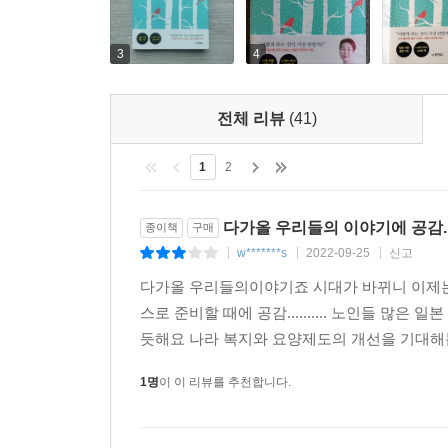
결과를 통해 증명해 보인다. 자신이 살던 집에서 
불가결할 때는 어떻게 해야 할까? 이때 이용해야 할
3
4
저자는 간병 보험이 생긴 이후 ‘돌봄 노동’이 무료
받고 있다고 말한다. 간병이 필요하다는 인정만 
전체 리뷰
(41)
되고 그렇게 되면 ‘고독사’를 걱정할 필요가 없다는 
1
2
저자는 일본의 대표적인 페미니스트인데 여성학 도
『싱글, 행복하면 그만이다(おひとりさまの老後)』
다가올 우리들의 이야기에 공감
종이책
구매
(おひとりさまの最期)』 이상 세 권의 종결편에 해
w*******s
2022-09-25
신고
|
|
|
『집에서 혼자 죽기를 권하다』는 고령화 시대의 가
다가올 우리들의이야기죠 시대가 바뀌니 이제는
도서로는 이례적으로 아마존 종합 1위에 올랐고 
스로 준비할 때에 공감.......... 노인들 많
지금도 유효하다는 것을 증명해 보여주는 현상이다
듯해요 나라 복지와 요양제도의 개선을 기대해봅니
“혼자 죽는 건 의외로 괜찮다!”
1명
이 이 리뷰를 추천합니다.
나이들수록 혼자 지내는 사람이 편안한 이유
‘혼자 살던 노인이 집에서 혼자 죽었다’라고 하면