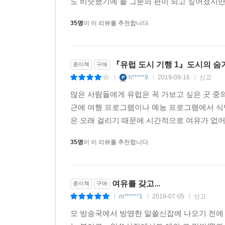
도 비슷했기에 늘 그분의 편이 되고 싶어졌지만 
댄싱하우스, 큐비즘 박물관
블타바 재즈보트
35명
이 이 리뷰를 추천합니다.
4. 드레스덴, 부활의 기적을 이룬
『유럽 도시 기행 1』도시의 숨
종이책
구매
가해자의 상처
h*****9
2019-09-16
신고
|
|
|
엘베계곡의 길
많은 사람들에게 유럽은 꼭 가보고 싶은 곳 중
사랑의 성모교회
근에 여행 프로그램이나 예능 프로그램에서 식당
부활의 서사
은 오래 걸리기 때문에 시간적으로 여유가 없어 
사회주의 건축양식
중세의 신도시
35명
이 이 리뷰를 추천합니다.
역사적 구시가
정력왕 아우구스트
성안 신시가
여유를 갖고...
종이책
구매
알록달록공화국
m******1
2019-07-05
신고
|
|
|
드레스덴의 음식
작은데도 큰 도시
모 방송국에서 방영한 알쓸신잡에 나오기 전에 