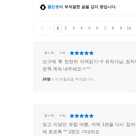
클린봇
이 부적절한 글을 감지 중입니다.
1
2
3
4
5
6
7
8
9
10
종이책
구매
선구매 후 천천히 아껴읽기~!! 유작가님..정
은책 계속 내주세요~! ^^
26명
이 이 한줄평을 추천합니다.
종이책
구매
잊고 지냈던 유럽 여행, 어제 1편을 다시 집
에 호로록 ^^ 2편도 기대되요