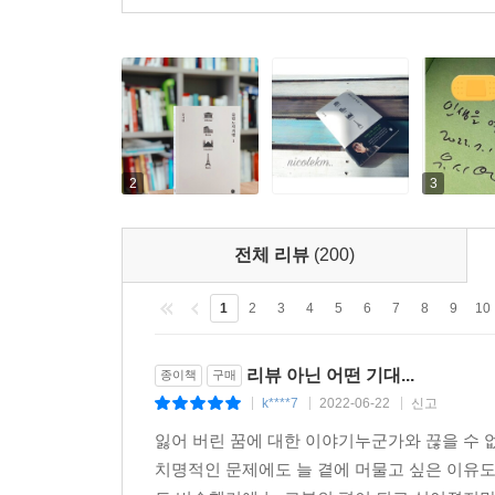
시씨의 여름별장 괴델레궁
부다페스트의 밤 풍경
3. 프라하, 뭘 해도 괜찮을 듯한
겸손한 틴 성당
2
3
프라하의 탄생
얀 후스, 정의로운 사람
구시가의 성과 속
전체 리뷰
(200)
유대인지구 요제포프
프라하의 핫스팟 카렐교
1
2
3
4
5
6
7
8
9
10
보헤미아 음식
성 바츨라프 기마상
리뷰 아닌 어떤 기대...
종이책
구매
광장의 얀 팔라흐
k****7
2022-06-22
신고
|
|
|
프라하성
잃어 버린 꿈에 대한 이야기누군가와 끊을 수 없
카프카와 달리보르
치명적인 문제에도 늘 곁에 머물고 싶은 이유도
페트르진 전망탑