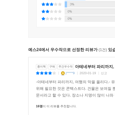
뜻밖의 발견, 훈데르트바서
3%
빈틈없는 도시
0%
0%
2. 부다페스트, 슬픈데도 명랑한
다뉴브의 탁류
바실리카의 이슈트반
예스24에서 우수작으로 선정한 리뷰가
(1건)
있습
지정학의 불운
자부심과 열등감
리스트 기념관과 테러하우스
아테네부터 파리까지, 
종이책
구매
주간우수작
부다 왕궁지구
j*****9
2020-01-19
신고
|
|
|
국회의사당의 언드라시
-아테네부터 파리까지, 여행의 막을 올리다.-
너지 총리의 동상
위해 필요한 것은 콘텍스트다. 건물은 보여질 뿐
강변에 남은 구두
문서라고 할 수 있다. 장소나 지명이 많이 나와
겔레르트 언덕의 치터델러
메멘토 파크
16명
이 이 리뷰를 추천합니다.
유대인지구의 루인 바