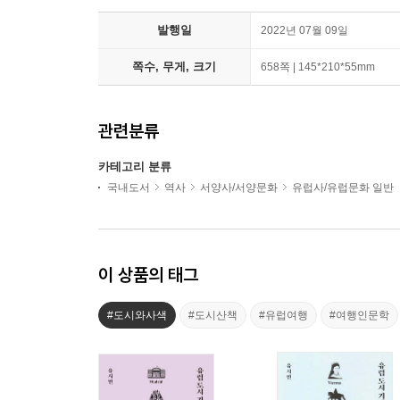
발행일
2022년 07월 09일
쪽수, 무게, 크기
658쪽 | 145*210*55mm
관련분류
카테고리 분류
국내도서
역사
서양사/서양문화
유럽사/유럽문화 일반
이 상품의 태그
#도시와사색
#도시산책
#유럽여행
#여행인문학