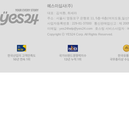
대표 : 김석환, 최세라
주소 : 서울시 영등포구 은행로 11, 5층~6층(여의도동,일신
사업자등록번호 : 229-81-37000 통신판매업신고 : 제 200
이메일 : yes24help@yes24.com 호스팅 서비스사업자 :
Copyright ⓒ YES24 Corp. All Rights Reserved.