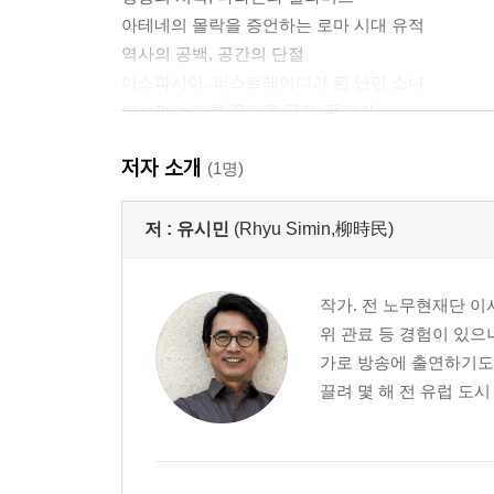
아테네의 몰락을 증언하는 로마 시대 유적
역사의 공백, 공간의 단절
아스파시아, 퍼스트레이디가 된 난민 소녀
이성과 논리를 꽃피운 공간, 플라카
도시의 ‘경로 의존적’ 확장
저자 소개
피레우스에서는 드라이브를
(1명)
아크로폴리스 야경을 즐기는 만찬
저 :
유시민
(Rhyu Simin,柳時民)
2 로마, 뜻밖의 발견을 허락하는 도시
작가. 전 노무현재단 이
이탈리아 최악의 도시
위 관료 등 경험이 있으
팔라티노 언덕에서 황제의 시선으로
가로 방송에 출연하기도 
과시욕의 아이콘, 콜로세오와 개선문
끌려 몇 해 전 유럽 도시
포로 로마노의 폐허 산책
황제가 되지 못한 황제, 카이사르
판테온, 공을 품은 원통
이탈리아 통일의 역사 드라마, 에마누엘레 2세 기