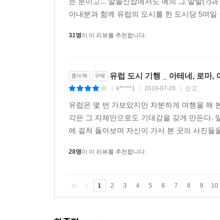
는 분이고... 알쓸신잡에서도 예의 그 말발(?
아내분과 함께 유럽의 도시를 한 도시당 5여일 
31명
이 이 리뷰를 추천합니다.
유럽 도시 기행 _ 아테네, 로마,
종이책
구매
k*****1
2019-07-26
신고
|
|
|
유럽은 몇 번 가보았지만 차분하게 여행을 해 
각은 그 자체만으로도 기대감을 갖게 만든다. 일
에 걸쳐 돌아보며 자신이 가서 본 곳의 사진들을
28명
이 이 리뷰를 추천합니다.
1
2
3
4
5
6
7
8
9
10