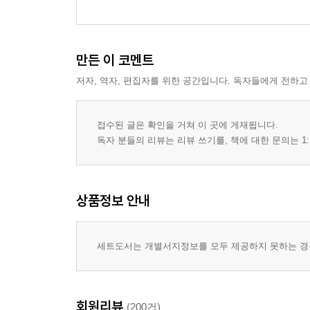
케밥, 감자 요리, 그리고 생선구이
터키식 커피? 오스만식 커피!
만든 이 코멘트
4 파리, 인류 문명의 최전선
저자, 역자, 편집자를 위한 공간입니다. 독자들에게 전하고
초라한 변방에서 문명의 최전선으로
노트르담 대성당과 생 미셀 다리, 문학의 힘과 프
접수된 글은 확인을 거쳐 이 곳에 게재됩니다.
루브르, 들어가도 들어가지 않아도 후회할 박물관
독자 분들의 리뷰는 리뷰 쓰기를, 책에 대한 문의는 1:
카루젤 개선문에서 샹젤리제 거리까지, 황홀한 산
개선문의 나폴레옹
오스만 남작의 파리 대 개조
상품정보 안내
부르봉 왕가의 남자들
유한계급론의 살아 있는 증거, 베르사유 궁전
에펠탑, 지구촌 문화수도의 자격 증명
세트도서는 개별서지정보를 모두 제공하지 못하는 경우
오르세 미술관과 로댕 미술관
몽마르트르, 몽파르나스, 라탱지구
‘프랑스 음식’이란 건 없다
회원리뷰
(200건)