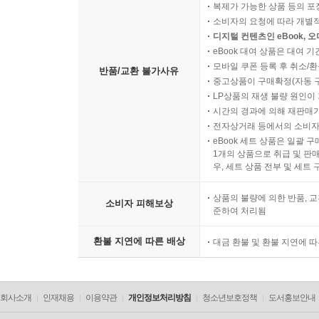
복제가 가능한 상품 등의 포장을 
소비자의 요청에 따라 개별
디지털 컨텐츠인 eBook, 
eBook 대여 상품은 대여 기
모바일 쿠폰 등록 후 취소/환
반품/교환 불가사유
중고상품이 구매확정(자동 
LP상품의 재생 불량 원인이 기
시간의 경과에 의해 재판매가
전자상거래 등에서의 소비자
eBook 세트 상품은 일괄 
1개의 상품으로 취급 및 판매
우, 세트 상품 전부 및 세트
상품의 불량에 의한 반품, 교
소비자 피해보상
준하여 처리됨
환불 지연에 따른 배상
대금 환불 및 환불 지연에 
회사소개
인재채용
이용약관
개인정보처리방침
청소년보호정책
도서홍보안내