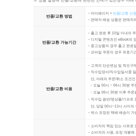
※ 상품 설명에 반품/교환과 관련한 안내가 있는경우 아래 
마이페이지 >
반품/교환 신청
반품/교환 방법
판매자 배송 상품은 판매자와
출고 완료 후 10일 이내의 
디지털 콘텐츠인 eBook의 
반품/교환 가능기간
중고상품의 경우 출고 완료일
모바일 쿠폰의 경우 유효기간(
고객의 단순변심 및 착오구
직수입양서/직수입일서중 일
단, 아래의 주문/취소 조건인
오늘 00시 ~ 06시 30분 
반품/교환 비용
오늘 06시 30분 이후 주문
직수입 음반/영상물/기프트 
단, 당일 00시~13시 사이
박스 포장은 택배 배송이 가
소비자의 책임 있는 사유로 
소비자의 사용, 포장 개봉에 