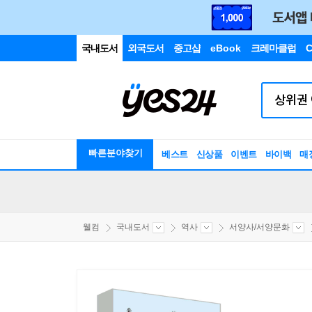
국내도서
외국도서
중고샵
eBook
크레마클럽
C
빠른분야찾기
베스트
신상품
이벤트
바이백
매
웰컴
국내도서
역사
서양사/서양문화