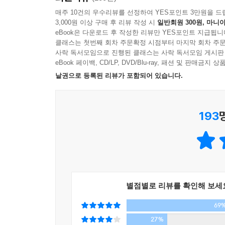
서문
매주 10건의 우수리뷰를 선정하여 YES포인트 3만원을 드
3,000원 이상 구매 후 리뷰 작성 시
일반회원 300원, 마니아
오래된 도시에 남아 있는 사람의 이야기를 찾아서
eBook은 다운로드 후 작성한 리뷰만 YES포인트 지급됩니
클래스는 첫번째 회차 주문확정 시점부터 마지막 회차 주문
1. 빈, 내겐 너무 완벽한
사락 독서모임으로 진행된 클래스는 사락 독서모임 게시판
eBook 페이백, CD/LP, DVD/Blu-ray, 패션 및 판매금
낱권으로 등록된 리뷰가 포함되어 있습니다.
‘답정너’ 링-슈트라세
중세의 화석, 슈테판 성당
대성벽
193
품메린, 그라벤, 비엔나커피
비엔나 스타일
빈의 재탄생
비교체험 극과 극, 예술사 박물관과 제체시온
응용예술 박물관(MAK)
모차르트와 시씨
별점별로 리뷰를 확인해 보세
쇤브룬과 벨베데레
69
빈의 음식, 시씨가 옳았다!
27%
보티프교회, 빈대학교, 시청사, 국회의사당