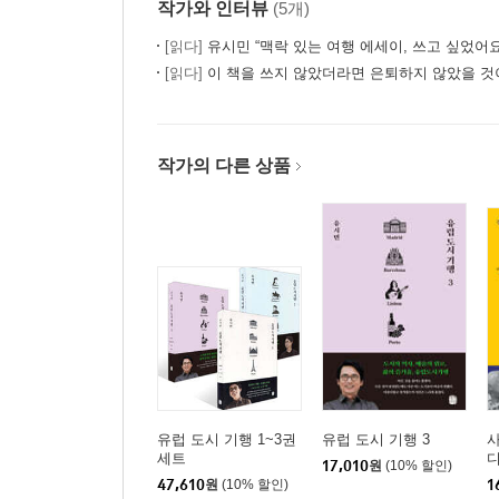
작가와 인터뷰
(5개)
모든 곳이 좋았던 로마의 거리
바티칸의 이탈리아식 자본주의
[읽다]
유시민 “맥락 있는 여행 에세이, 쓰고 싶었어요
[읽다]
이 책을 쓰지 않았더라면 은퇴하지 않았을 것이
피오리 광장에서 브루노를 만나다
뜻밖의 재미가 있는 도시
로마에서는 에스프레소!
작가의 다른 상품
3 이스탄불, 단색에 가려진 무지개
다양성을 잃어버린 국제도시
난해하고 불친절한 박물관, 아야소피아
구시가의 아잔 배틀
젊은 황제의 호연지지, 토프카프 궁전
돌마바흐체 궁전, 명품을 버리고 짝퉁을 택하다
아타튀르크, 이스탄불의 터키화
보스포루스해협 유람선과 위스퀴다르
유럽 도시 기행 1~3권
유럽 도시 기행 3
탁심 광장에서 갈라타 타워까지
세트
17,010
원
(10% 할인)
내키는 대로 다닌 이스탄불
47,610
원
(10% 할인)
1