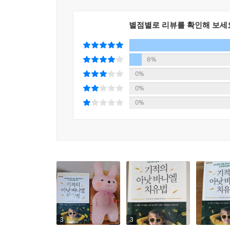
한계를 넘어선다는 것이 무엇을 의미하는지, 장
해결책은 언제나 있다는 것을 깨닫는 것은 무슨 
별점별로 리뷰를 확인해 보세
아이들이 가진 무한한 능력을 깨우는 방법까지 제시
부모들을 위한 선물과도 같은 책”이라 할 수 있을 것
8%
아낫 바니엘 메서드는 네 살 된 나의 아이가 신체적
0%
지켜보는 모든 순간에 나는 경이로움을 느꼈다.
0%
_미셸 슈스터만(뇌성마비를 진단받은 아이의 엄마)
0%
15개월이 되었을 때 처음으로 아낫 바니엘 메서드
이루어냈다.
_패티 토빈(자폐 스펙트럼을 진단받은 아이의 엄마)
3
3