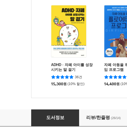
ADHD · 자폐 아이를 성장
자폐 아동을 
시키는 말 걸기
임 프로그램
36건
15,300
원
(10% 할인)
14,400
원
(10
기적의 아낫 바니엘 치유법
도서정보
리뷰/한줄평
(26/14)