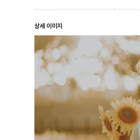
Part 2. 아이들 수천 명의 삶을 바꾼 아홉 가지 원칙
상세 이미지
핵심 원칙 1. 자신의 움직임에 주의를 기울인다(Movement 
머리를 계속 젖히던 자폐아 캐시, 몸에 집중한 몇 
핵심 원칙 2. 천천히 배운다(Slow)
쉬지 않고 돌진하던 아이가 스스로 잠잠해지다
핵심 원칙 3. 다양성을 열어둔다(Variation)
생후 10개월간 깁스를 착용한 마이클의 뇌, 유령의
핵심 원칙 4. 섬세하게 접근한다(Subtlety)
뇌성마비 릴리를 걷게 만든 게을러지기 연습
핵심 원칙 5. 열의를 잃지 않는다(Enthusiasm)
뇌 손상 입은 아들을 변화시킨 아빠의 비결