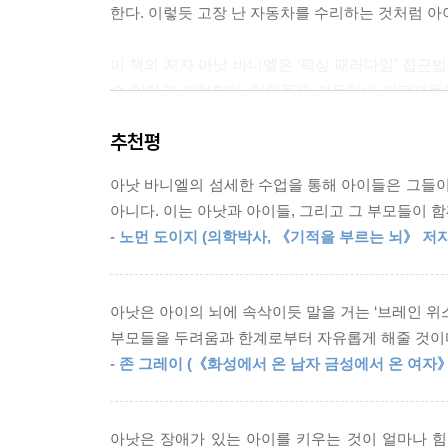
한다. 이렇듯 고장 난 자동차를 수리하는 것처럼 아이의 잘
이 책의 저자 아낫 바니엘은 ‘픽싱 패러다임’ 접
수 있다고 지적한다. 아이들은 자동차나 가전제품
성장하고 진화하고 있으며, 아이의 뇌가 아직 깨
추천평
한다는 것이다. 따라서 아직 깨어나지 않고 있는 아이
한다고 주장한다. 그다음부터는 스스로 학습해 가기
아낫 바니엘의 섬세한 수업을 통해 아이들은 그들이
아니다. 이는 아낫과 아이들, 그리고 그 부모들이 
스스로 일어나 앉지 못했던 네 살 반 아이는 몇 차
- 노먼 도이지 (의학박사, 《기적을 부르는 뇌》 저자
아이가 레슨을 받고 집에 돌아간 날부터 꼿꼿하게 
젖힌 채 고함을 질러 부모를 난감하게 했던 세 살
똑바로 걷는 법, 꼿꼿하게 앉기나 고함지르지 않는 
아낫은 아이의 뇌에 속삭이듯 말을 거는 ‘브레인 위스퍼
‘연결’이 일어나 생긴 변화다.
부모들을 두려움과 한계로부터 자유롭게 해줄 것이
- 존 그레이 (《화성에서 온 남자 금성에서 온 여자》
그렇기에 아낫 바니엘 치유법은 특정 증상을 결코 
주장처럼 보인다. 하지만 ‘아낫 바니엘 치유법’은
뇌과학 분야에서 활발하게 연구되고 있는 뇌 가소성
아낫은 장애가 있는 아이를 키우는 것이 얼마나 