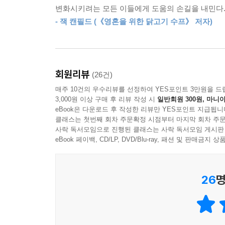
변화시키려는 모든 이들에게 도움의 손길을 내민다. 
저자는 아낫 바니엘 치유법의 아홉 가지 핵심 원칙
- 잭 캔필드 (《영혼을 위한 닭고기 수프》 저자)
원칙을 통해 아이들의 뇌가 가진 무한한 능력을 
단계 성장하도록 도움을 준다. 이 책에 등장하는 
진전을 이룰 수 있는 맞춤형 접근법을 제시해줄 것이
있을 것이다.
회원리뷰
(26건)
매주 10건의 우수리뷰를 선정하여 YES포인트 3만원을 드
“수많은 발달장애 아동과 그 부모들을 위한 선물과도
3,000원 이상 구매 후 리뷰 작성 시
일반회원 300원, 마니아
eBook은 다운로드 후 작성한 리뷰만 YES포인트 지급됩니
클래스는 첫번째 회차 주문확정 시점부터 마지막 회차 주문
이 책은 인간의 뇌는 끊임없이 변화할 수 있다는
사락 독서모임으로 진행된 클래스는 사락 독서모임 게시판
희망을 끈을 놓지 않았던 아낫 바니엘과 수많은 아
eBook 페이백, CD/LP, DVD/Blu-ray, 패션 및 판매금
않는 상태에서 아이들의 변화를 직접 목격하면서 
놀라운 변화가 아이들의 뇌에서 비롯되었음을 이
뿐이라고 말한다.
26
명
아낫 바니엘 치유법의 목표는 단 하나, 잠들어 있
책을 통해서 저자는 아이의 풍부한 잠재력에 접근