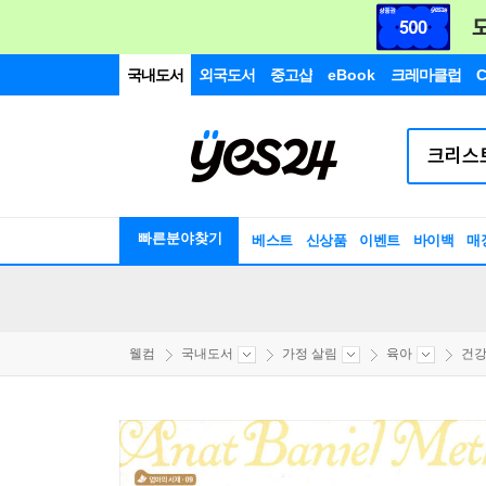
국내도서
외국도서
중고샵
eBook
크레마클럽
C
빠른분야찾기
베스트
신상품
이벤트
바이백
매
웰컴
국내도서
가정 살림
육아
건강