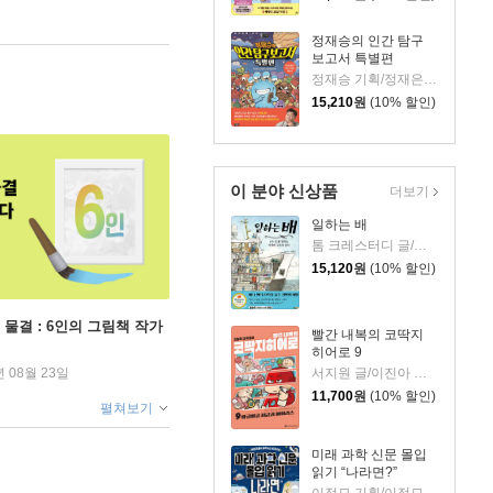
정재승의 인간 탐구
보고서 특별편
정재승 기획/정재은 글/김기수 그림
15,210
원
(10% 할인)
이 분야 신상품
더보기
일하는 배
톰 크레스터디 글/장석봉 그림
15,120
원
(10% 할인)
 물결 : 6인의 그림책 작가
빨간 내복의 코딱지
히어로 9
서지원 글/이진아 그림/와이즈만 영재교육연구소 감수
년 08월 23일
11,700
원
(10% 할인)
펼쳐보기
미래 과학 신문 몰입
읽기 “나라면?”