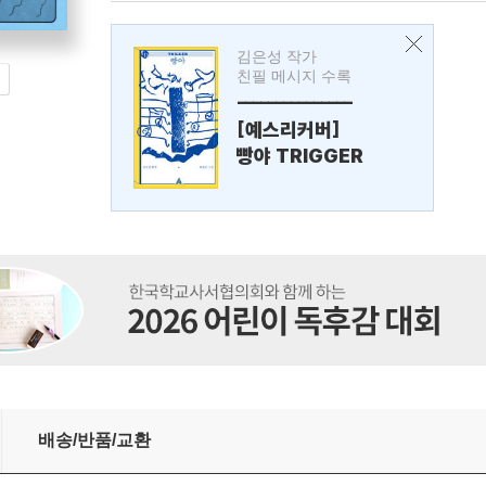
김은성 작가
친필 메시지 수록
---------------
[예스리커버]
빵야 TRIGGER
배송/반품/교환