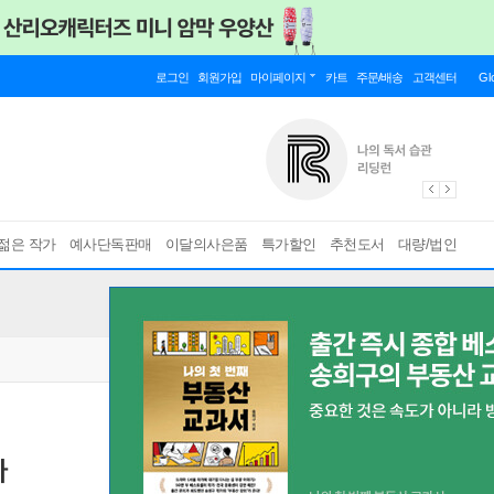
로그인
회원가입
마이페이지
카트
주문/배송
고객센터
Gl
젊은 작가
예사단독판매
이달의사은품
특가할인
추천도서
대량/법인
다