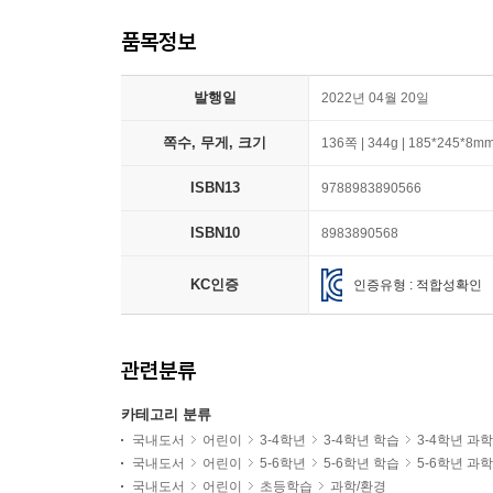
품목정보
발행일
2022년 04월 20일
쪽수, 무게, 크기
136쪽 | 344g | 185*245*8m
ISBN13
9788983890566
ISBN10
8983890568
KC인증
인증유형 : 적합성확인
관련분류
카테고리 분류
국내도서
어린이
3-4학년
3-4학년 학습
3-4학년 과
국내도서
어린이
5-6학년
5-6학년 학습
5-6학년 과
국내도서
어린이
초등학습
과학/환경