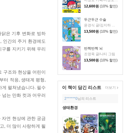
이정모 기획/이정모 감수/박정란,서재인 글/신병근 그림
12,600
원
(10% 할인)
두근두근 수술
윤경식 글/김지하 그림
13,500
원
(10% 할인)
까닭은 기후 변화로 빙하
, 인간의 주거 환경에도
반짝반짝 뇌
 지구를 지키기 위해 우리
조영욱 글/나티 그림
13,500
원
(10% 할인)
그 구조와 현상을 어린이
부터 적응, 생태계 평형,
이 책이 담긴
리스트
꼼하게 펼쳐냈습니다. 필수
더보기
가 넘는 만화 컷과 어우러
2******0
님의 리스트
생태환경
와 자연 현상에 관한 궁금
, 더 많이 사랑하게 될