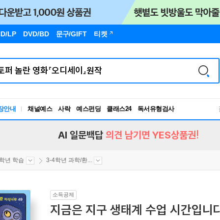
D/LP
DVD/BD
문구
/GIFT
티켓
장안내
채널예스
사락
예스펀딩
클래스24
독서유형검사
RBTI Lab
독서유형검사
AI 일문백답
의견 남기면 YES상품권!
4학년 학습
3-4학년 과학/환...
소득공제
지금은 지구 생태계 수업 시간입니