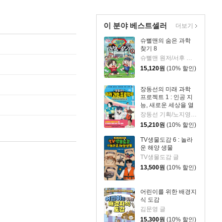
이 분야 베스트셀러
더보기
슈뻘맨의 숨은 과학
찾기 8
슈뻘맨 원저/서후 글/류수형 그림/샌드박스네트워크,정재형 감수
15,120
원
(10% 할인)
장동선의 미래 과학
프로젝트 1 : 인공 지
능, 새로운 세상을 열
다
장동선 기획/노지영,송석리 글/김지인 그림
15,210
원
(10% 할인)
TV생물도감 6 : 놀라
운 해양 생물
TV생물도감 글
13,500
원
(10% 할인)
어린이를 위한 배경지
식 도감
김문영 글
15,300
원
(10% 할인)