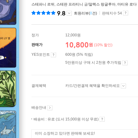
스테파니 르뒤
,
스테판 프라티니
글/
알렉스 랑글루아
,
마티유 로다
9.8
회원리뷰(
8
건)
판매지수 54
정가
12,000원
10,800
원
판매가
(10% 할인)
YES포인트
600원 (5% 적립)
5만원이상 구매 시 2천원 추가적립
결제혜택
카드/간편결제 혜택을 확인하세요
배송안내
배송비 : 유료 (도서 15,000원 이상 무료)
이미 소장하고 있다면 판매해 보세요!