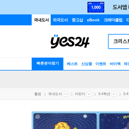
국내도서
외국도서
중고샵
eBook
크레마클럽
C
빠른분야찾기
베스트
신상품
이벤트
바이백
매
웰컴
국내도서
어린이
3-4학년
3-