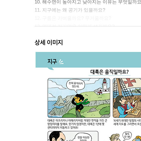
10. 해수면이 높아지고 낮아지는 이유는 무엇일까요
11. 지구에는 왜 공기가 있을까요?
12. 구름은 가벼울까요? 무거울까요?
13. 열대성 저기압은 어떻게 생길까요?
14. 별똥별은 무엇일까요?
상세 이미지
15. 별의 개수를 셀 수 있나요?
식물의 비밀
1. 우리는 몇 종의 식물을 알고 있을까요?
2. 식물은 왜 녹색일까요?
3. 가을에 낙엽이 지는 이유는 무엇일까요?
4. 잡초란 무엇인가요?
5. 장미는 왜 가시가 있을까요?
6. 꽃은 왜 향기가 날까요?
7. 어떤 식물이 가장 빨리 자랄까요?
8. 식충 식물이란 무엇인가요?
9. 나무는 왜 목재로 되어 있을까요?
10. 씨앗에는 무엇이 들어 있을까요?