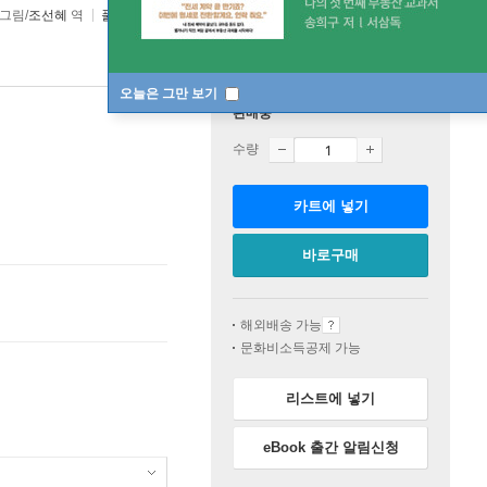
그림/
조선혜
역
풀과바람
2022년 04월 20일
오늘은 그만 보기
판매중
수량
카트에 넣기
바로구매
해외배송 가능
문화비소득공제 가능
리스트에 넣기
eBook 출간 알림신청