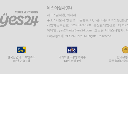
대표 : 김석환, 최세라
주소 : 서울시 영등포구 은행로 11, 5층~6층(여의도동,일신
사업자등록번호 : 229-81-37000 통신판매업신고 : 제 200
이메일 : yes24help@yes24.com 호스팅 서비스사업자 :
Copyright ⓒ YES24 Corp. All Rights Reserved.