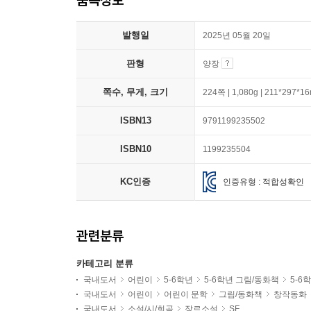
발행일
2025년 05월 20일
판형
양장
쪽수, 무게, 크기
224쪽 | 1,080g | 211*297*1
ISBN13
9791199235502
ISBN10
1199235504
KC인증
인증유형 : 적합성확인
관련분류
카테고리 분류
국내도서
어린이
5-6학년
5-6학년 그림/동화책
5-6
국내도서
어린이
어린이 문학
그림/동화책
창작동화
국내도서
소설/시/희곡
장르소설
SF