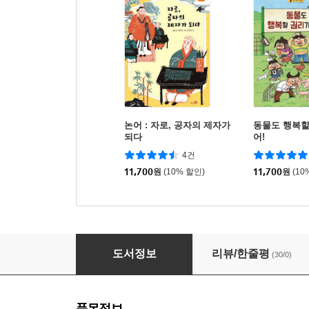
논어 : 자로, 공자의 제자가
동물도 행복할
되다
어!
4건
11,700
원
(10% 할인)
11,700
원
(10
2년 동안의 방학 (소장본)
도서정보
리뷰/한줄평
(30/0)
품목정보