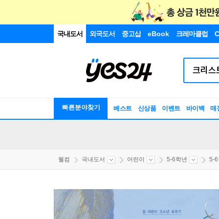
국내도서
외국도서
중고샵
eBook
크레마클럽
C
빠른분야찾기
베스트
신상품
이벤트
바이백
매
웰컴
국내도서
어린이
5-6학년
5-