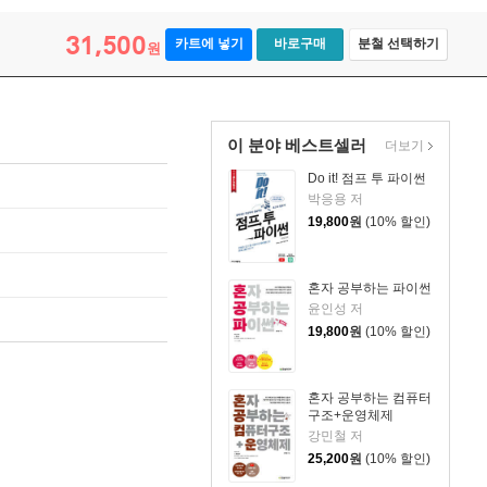
31,500
카트에 넣기
바로구매
분철 선택하기
원
이 분야 베스트셀러
더보기
Do it! 점프 투 파이썬
박응용 저
19,800
원
(10% 할인)
혼자 공부하는 파이썬
윤인성 저
19,800
원
(10% 할인)
혼자 공부하는 컴퓨터
구조+운영체제
강민철 저
25,200
원
(10% 할인)