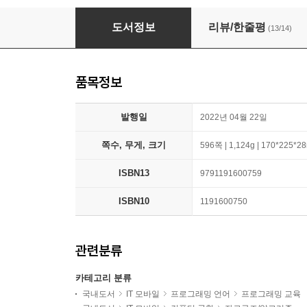
쏙쏙 들어오는 함수형 코딩
도서정보
리뷰/한줄평
(13/14)
품목정보
발행일
2022년 04월 22일
쪽수, 무게, 크기
596쪽 | 1,124g | 170*225*
ISBN13
9791191600759
ISBN10
1191600750
관련분류
카테고리 분류
국내도서
IT 모바일
프로그래밍 언어
프로그래밍 교육