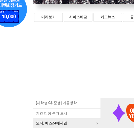
미리보기
사이즈비교
카드뉴스
공
[대학생X취준생] 여름방학
기간 한정 특가 도서
오직, 예스24에서만