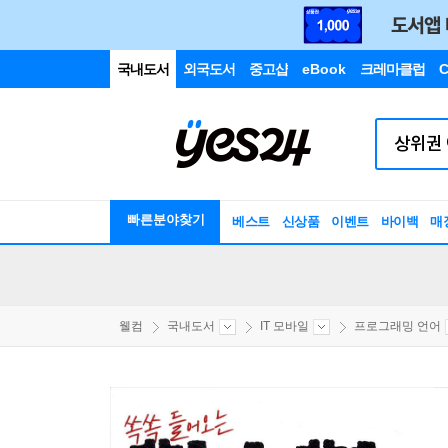
국내도서
외국도서
중고샵
eBook
크레마클럽
C
빠른분야찾기
베스트
신상품
이벤트
바이백
매
웰컴
국내도서
IT 모바일
프로그래밍 언어