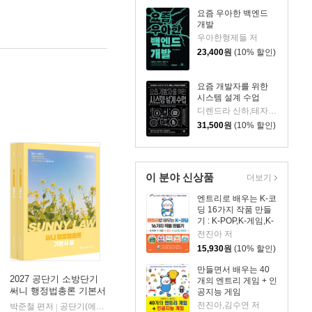
요즘 우아한 백엔드
개발
우아한형제들 저
23,400
원
(10% 할인)
요즘 개발자를 위한
시스템 설계 수업
디렌드라 신하,테자스 초프라 저양문규 역
31,500
원
(10% 할인)
이 분야 신상품
더보기
엔트리로 배우는 K-코
딩 16가지 작품 만들
기 : K-POP,K-게임,K-
테크,K-스마트 라이프
전진아 저
15,930
원
(10% 할인)
만들면서 배우는 40
2027 공단기 소방단기
개의 엔트리 게임 + 인
써니 행정법총론 기본서
공지능 게임
전진아,김수연 저
박준철 편저
공단기(에스티유니타스)
|