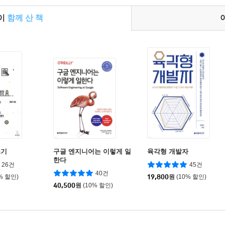
들이
함께 산 책
쓰기
구글 엔지니어는 이렇게 일
육각형 개발자
한다
26건
45건
40건
% 할인)
19,800
원
(10% 할인)
40,500
원
(10% 할인)