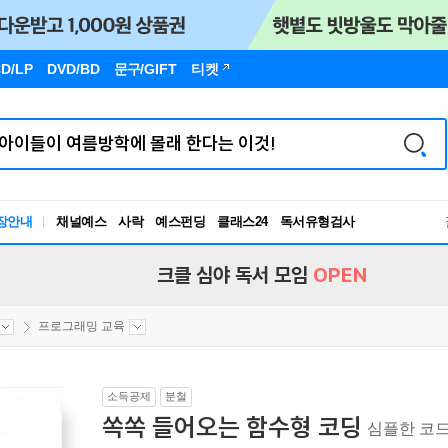
D/LP
DVD/BD
문구
/GIFT
티켓
장안내
채널예스
사락
예스펀딩
클래스24
독서유형검사
RBTI Lab
독서유형검사
크클 심야 독서 모임
OPEN
프로그래밍 교육
소득공제
분철
쏙쏙 들어오는 함수형 코딩
심플한 코