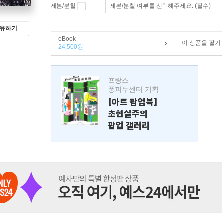
제본/분철
제본/분철 여부를 선택해주세요. (필수)
유하기
eBook
이 상품을 팔기
24,500원
프랑스
퐁피두센터 기획
[아트 팝업북]
초현실주의
팝업 갤러리