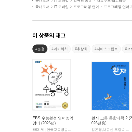
국내도서
IT 모바일
컴퓨터 공학
자료구조/알고리즘
국내도서
IT 모바일
프로그래밍 언어
프로그래밍 언어 
이 상품의 태그
#분철
#아키텍처
#추상화
#자바스크립트
#프
EBS 수능완성 영어영역
완자 고등 통합과학 2 (2
영어 (2026년)
026년용)
EBS 저
한국교육방송공사
김은경,채규선,조향숙 등저
|