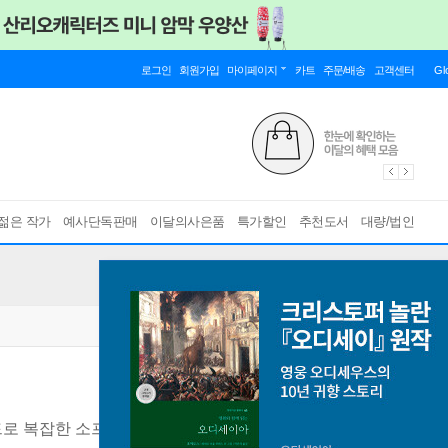
로그인
회원가입
마이페이지
카트
주문/배송
고객센터
Gl
젊은 작가
예사단독판매
이달의사은품
특가할인
추천도서
대량/법인
드로 복잡한 소프트웨어 길들이기