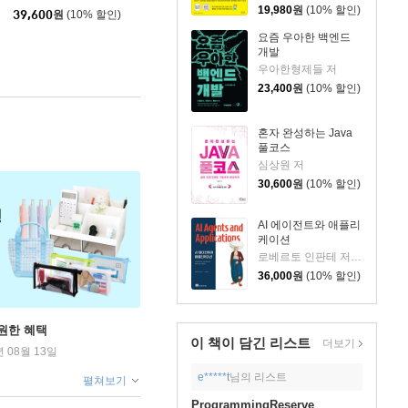
19,980
원
(10% 할인)
39,600
원
(10% 할인)
요즘 우아한 백엔드
개발
우아한형제들 저
23,400
원
(10% 할인)
혼자 완성하는 Java
풀코스
심상원 저
30,600
원
(10% 할인)
AI 에이전트와 애플리
케이션
로베르토 인판테 저/이병욱 역
36,000
원
(10% 할인)
원한 혜택
이 책이 담긴
리스트
더보기
년 08월 13일
e*****t
님의 리스트
펼쳐보기
ProgrammingReserve