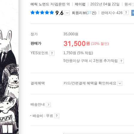
에릭 노먼드
저/
김은민
역
제이펍
2022년 04월 22일
원서 
9.6
회원리뷰(
27
건)
판매지수 426
정가
35,000원
31,500
원
판매가
(10% 할인)
YES포인트
1,750원 (5% 적립)
5만원이상 구매 시 2천원 추가적립
결제혜택
카드/간편결제 혜택을 확인하세요
배송안내
배송비 : 무료