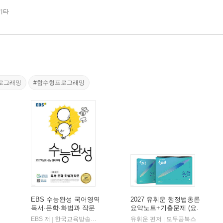
기타
로그래밍
#함수형프로그래밍
EBS 수능완성 국어영역
2027 유휘운 행정법총론
독서·문학·화법과 작문
요약노트+기출문제 (요.
(2026년)
플.)
비상교육
EBS 저
한국교육방송공사
유휘운 편저
모두공북스
|
|
|