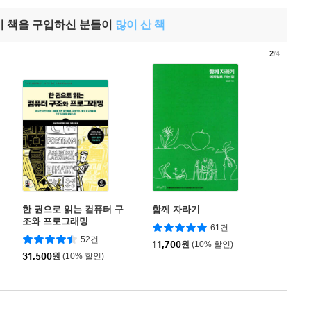
이 책을 구입하신 분들이
많이 산 책
2
/4
한 권으로 읽는 컴퓨터 구
함께 자라기
조와 프로그래밍
61건
52건
11,700
원
(10% 할인)
31,500
원
(10% 할인)