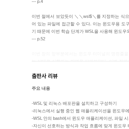
--- p.4
이번 절에서 보았듯이 ＼＼wsl$＼를 지정하는 식
어 있는 파일에 접근할 수 있다. 이는 윈도우용 도
기 때문에 이번 학습 단계가 WSL을 사용해 윈도우
--- p.52
이번 장의 앞부분에서는 윈도우 터미널의 명령줄을 사
는 상태로 실행하는 방법을 살펴보았다. 이번 절에
방법을 볼 수 있다. 어떤 한 가지 프로젝트를 진행
출판사 리뷰
식이 자주 구성하는 방식일 때 이 기능이 유용하다.
--- p.101
주요 내용
버전 선택기에서는 감지한 모든 파이썬 버전을 표시하
-WSL 및 리눅스 배포판을 설치하고 구성하기
경로는 모두 리눅스 경로이며, 파이썬 확장 프로그
-리눅스에서 실행 중인 웹 애플리케이션을 윈도우
(https://docs.python.org/3/library/
-WSL 안의 bash에서 윈도우 애플리케이션, 파일 
환경들이 이 목록에도 표시된다.
-자신이 선호하는 방식과 작업 흐름에 맞게 윈도우
--- p.162