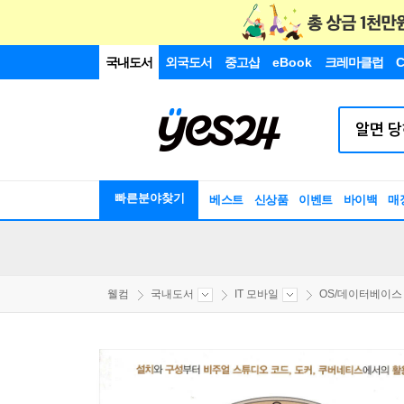
국내도서
외국도서
중고샵
eBook
크레마클럽
C
빠른분야찾기
베스트
신상품
이벤트
바이백
매
웰컴
국내도서
IT 모바일
OS/데이터베이스