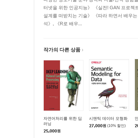
터넷을 위한 인공지능》 《실전! GAN 프로젝
설계를 떠받치는 기술》 《따라 하면서 배우는 유
석》, 《R로 배우...
작가의 다른 상품
자연어처리를 위한 딥
시맨틱 데이터 모형화
러닝
27,000
원
(10% 할인)
2
25,000
원