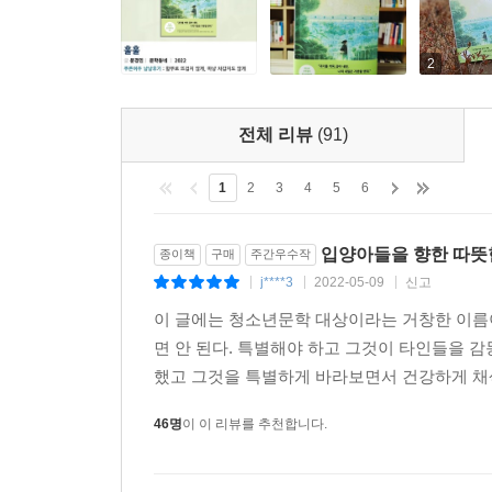
방법은 하나뿐일지 모른다고. 마음과 마음은 연
괜찮다고.
2
『훌훌』을 쓸 때 나는 손을 생각하곤 했다.
친절하게 내미는 손, 당겨 주고 토닥이는 손의 이미
전체 리뷰
(91)
촉촉하고 따스한 손이 백 마디의 말, 천 개의 눈빛이
_작가의 말에서
1
2
3
4
5
6
입양아들을 향한 따뜻한
종이책
구매
주간우수작
j****3
2022-05-09
신고
|
|
|
이 글에는 청소년문학 대상이라는 거창한 이름이
면 안 된다. 특별해야 하고 그것이 타인들을 감
했고 그것을 특별하게 바라보면서 건강하게 채색해
46명
이 이 리뷰를 추천합니다.