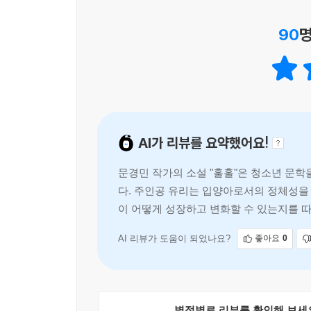
없이 따듯하고 가뿐하다. _교보문고 청소년MD 이
90
명
삶은 세상에 뿌려진 수많은 우연을 어떻게 엮어 내
은 스스로의 삶을 능동적으로 꿰어 내는 사람들의
확신한다. _예스24 소설/청소년 MD 박형욱
AI가 리뷰를 요약했어요!
“과거를 싹둑 끊어 내면, 나의 내일은 가뿐할 텐데.”
제12회 문학동네청소년문학상 대상 수상작 『훌훌
문경민 작가의 소설 "훌훌"은 청소년 문학
다. 주인공 유리는 입양아로서의 정체성을
제12회 문학동네청소년문학상 대상 수상작. 과거
이 어떻게 성장하고 변화할 수 있는지를 
그렸다. 주인공 유리의 한 계절을 함께하면서 우리는
아침에 옷을 충분히 따뜻하게 입었는지 확인하는 
AI 리뷰가 도움이 되었나요?
좋아요
0
비혈연이든 마음의 한 토막을 기꺼이 내어 주게 되
왔던 과거를 직시함으로써 홀가분해지는 마음, 
문장으로 들어찬 소설이다.
오늘의 청소년들에게 자신 있게 건네고 싶은 읽을
별점별로 리뷰를 확인해 보세