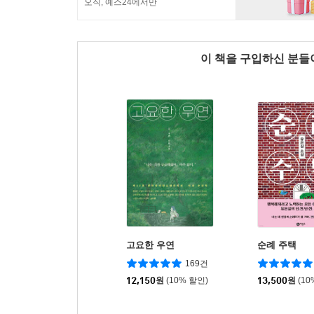
오직, 예스24에서만
이 책을 구입하신 분
고요한 우연
순례 주택
169건
12,150
원
(10% 할인)
13,500
원
(10