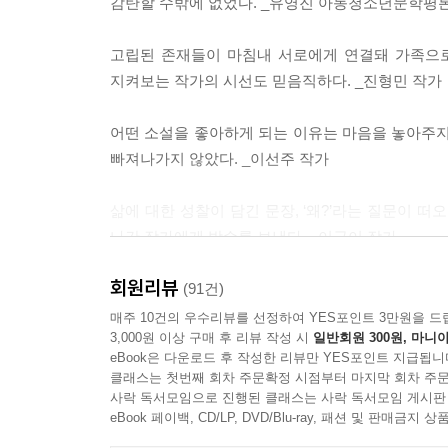
감탄할 수밖에 없었다. _유영진 아동청소년문학평
봄을 기다릴 것이다.
고립된 존재들이 마침내 서로에게 연결돼 가족으로
지켜보는 작가의 시선도 믿음직하다. _진형민 작가
어떤 소설을 좋아하게 되는 이유는 마음을 놓아주지
빠져나가지 않았다. _이선주 작가
삶에 대한 성찰이 담긴 문장, ‘왜?’라는 질문이 
나간 작가에게 박수를 보낸다. _이금이 작가
회원리뷰
이 작품이 보여 준 선의는 믿음직스러웠다. 우리
(91건)
있는지를 알게 한다. _송수연 아동청소년문학평론
매주 10건의 우수리뷰를 선정하여 YES포인트 3만원을 드
3,000원 이상 구매 후 리뷰 작성 시
일반회원 300원, 마니아
eBook은 다운로드 후 작성한 리뷰만 YES포인트 지급됩니
마지막 장을 덮었을 때 손에 남은 온기가 가장 사적인
클래스는 첫번째 회차 주문확정 시점부터 마지막 회차 주문
_드라마 〈그해 우리는〉 이나은 작가
사락 독서모임으로 진행된 클래스는 사락 독서모임 게시판
eBook 페이백, CD/LP, DVD/Blu-ray, 패션 및 판매금
각자의 아픔 속에서도 아이들은 실낱같은 사랑으로 