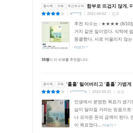
함부로 뜨겁지 않게, 
종이책
구매
주간우수작
k*****2
2022-04-02
신고
|
|
|
추천 지수는 : ★★★★ (8/1
거지 같은 일이었다. 식탁에 밥 
뭉클했다. 서로 어울리지 않는 
더보기
35명
이 이 리뷰를 추천합니다.
‘훌훌’ 털어버리고 ‘훌훌’ 가볍게
종이책
구매
r*********s
2022-03-21
신고
|
|
|
인생에서 분명한 목표가 생기면
삶이 달라질 거라는 믿음으로 
나 모아둔 돈의 금액이 된다.
이 목표였다...
더보기