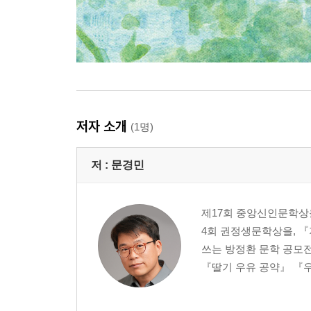
저자 소개
(1명)
저 :
문경민
제17회 중앙신인문학상
4회 권정생문학상을, 『
쓰는 방정환 문학 공모전
『딸기 우유 공약』 『우