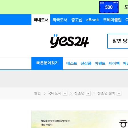
국내도서
외국도서
중고샵
eBook
크레마클럽
C
빠른분야찾기
베스트
신상품
이벤트
바이백
매
웰컴
국내도서
청소년
청소년 문학