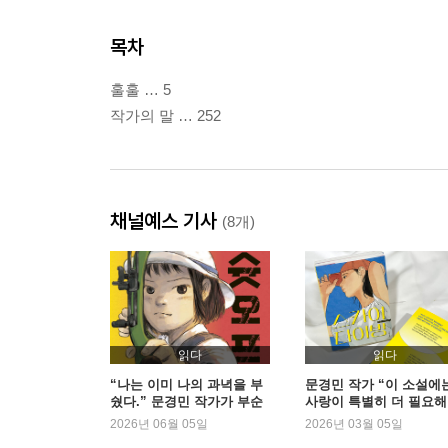
목차
훌훌 … 5
작가의 말 … 252
채널예스 기사
(8개)
읽다
읽다
“나는 이미 나의 과녁을 부
문경민 작가 “이 소설에
쉈다.” 문경민 작가가 부순
사랑이 특별히 더 필요해”
과녁, 그리고 도약 | 예스24
예스24
2026년 06월 05일
2026년 03월 05일