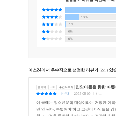
왔다. 『세계를 건너 너에게 갈게』 『체리새우
응답했으니, 수상작이 없었던 지난해의 애석함과 아
18%
문학동네청소년문학상의 문학적 성취를 또 한 단계 
“인물과 사건을 대하는 작가의 태도에 믿음이 가는 
1%
판단하지 않고 끝까지 따라가 지켜보는 작가의 시
0%
폭력성을 응시하는 장면이 곳곳에 포진해 있다. 
0%
던졌다. 혹여나 누군가의 고통을 소비하고 있는 
가족들의 마음에 깊숙이 가닿을 작품을 쓰고 있는
있었다”는 심사평처럼, 작가의 조심스러움은 작품
설득력 있는 인물 한 명 한 명의 입체적 서사는 우리
예스24에서 우수작으로 선정한 리뷰가
(2건)
있습
인물들이 조금씩 누군가와의 거리를 좁혀 가는 장
애정”이었음에 고개를 끄덕이게 된다. 믿어도 좋을 
입양아들을 향한 따뜻한
종이책
구매
주간우수작
버거운 덴 각자의 이유가 있지만
j****3
2022-05-09
신고
|
|
|
마음이 가붓해지는 방법은 어쩌면 단 하나
이 글에는 청소년문학 대상이라는 거창한 이름이
면 안 된다. 특별해야 하고 그것이 타인들을 감
학기 초 자기소개서를 쓰는 시간. 서유리는 텅 빈
했고 그것을 특별하게 바라보면서 건강하게 채색해