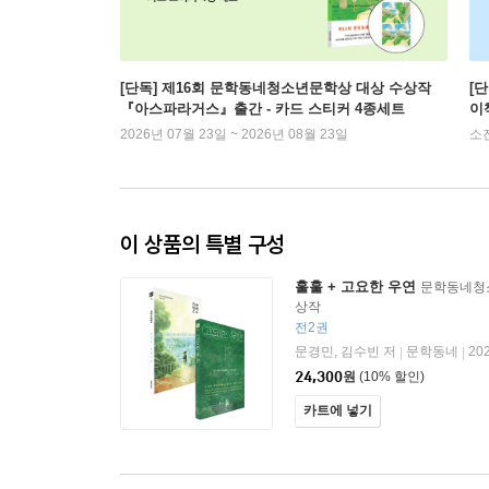
[단독] 제16회 문학동네청소년문학상 대상 수상작
[
『아스파라거스』출간 - 카드 스티커 4종세트
이
2026년 07월 23일 ~ 2026년 08월 23일
소
이 상품의 특별 구성
훌훌 + 고요한 우연
문학동네청
상작
전2권
문경민, 김수빈 저
문학동네
20
|
|
24,300
원
(10% 할인)
카트에 넣기