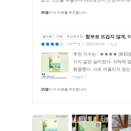
단둘이 살고 있는지? 할아버지와 피가 전혀 섞이지
행방을 모두 알지 못하는 처지에 대해서도. 설명하
46명
이 이 리뷰를 추천합니다.
입술을 얇게 다물어야 하는지, 어디에서 시선을 돌
분노 같은 것들은 꾹꾹 누른다고 사라지지 않아서 유
과거는 모두 없던 일로 치워 버리고 뒤도 돌아보지 
함부로 뜨겁지 않게, 
종이책
구매
주간우수작
시작은 엄마 서정희 씨의 갑작스러운 죽음이었다. 자
k*****2
2022-04-02
신고
|
|
|
함께 살게 되면서, 유리는 외면해 왔던 감정의 덩어
추천 지수는 : ★★★★ (8/1
있었다. 연우를 향한 애틋함이 슬며시 피어오르는 
거지 같은 일이었다. 식탁에 밥 
했던 엄마를 애잔하게 여기는 마음이 유리의 일상에
뭉클했다. 서로 어울리지 않는 
되었을 뿐이라는 듯 외따로 살아가던 연우와 할아버
더보기
사실을. 저도 모르는 새 상대에게 무언가를 바라게
조금씩 서로에게 당연한 존재가 되어 간다.
35명
이 이 리뷰를 추천합니다.
『훌훌』의 인물들은 각기 다른 사연으로 버거운 짐
곁을 든든히 지키는 미희도, 유리와 비슷한 듯 다
감당하던 그들이 단절의 영역에서 연결의 영역으로
않는 무게는 어느 정도인지, 그 무게에 기대고 의
관계는 그 자체로 위로가 되는 것이 아닌지. 질문들