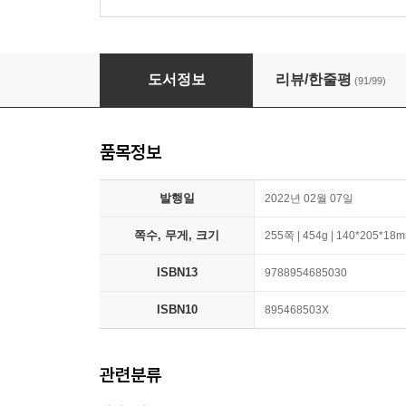
훌훌
도서정보
리뷰/한줄평
(91/99)
품목정보
발행일
2022년 02월 07일
쪽수, 무게, 크기
255쪽 | 454g | 140*205*18
ISBN13
9788954685030
ISBN10
895468503X
관련분류