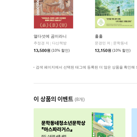
열다섯에 곰이라니
훌훌
추정경 저
다산책방
문경민 저
문학동네
|
|
13,500
원
(10% 할인)
12,150
원
(10% 할인)
검색 페이지에서 선택된 태그에 등록된 더 많은 상품을 확인해 
이 상품의 이벤트
(8개)