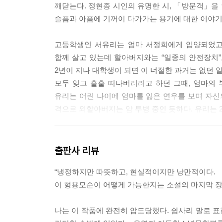
깨닫는다. 정현종 시인의 유명한 시, 「방문객」을 
슬픔과 아픔에 기꺼이 다가가는 용기에 대한 이야기
고등학생인 서유리는 엄마 서정희에게 입양되었고,
함께 살고 있는데 할아버지와는 “일종의 안전장치”
2년이 지나 대학생이 되면 이 너절한 과거는 없던 
모두 잊고 훌훌 떠나버리려고 하던 그때, 엄마의 부
유리는 어린 나이에 엄마를 잃은 연우를 보며 자신
격으로 외할아버지는 암 투병 중인 듯하다. 유리는 
유리는 입양되었다는 사실과 엄마에게 버림받았다는
좋았다. 유리는 자신의 상처를 직면하는 일에도, 
출판사 리뷰
살뜰히 챙기고, 입양 사실이 알려진 세윤과 같은 아
“냉정하지만 따뜻하고, 현실적이지만 낭만적이다.
주고받는 이해와 선의를 유예하지 않는다. 그들을 
이 형용모순이 어떻게 가능한지는 소설의 마지막 장에
타인을 마주한다는 건 그의 일생을 마주하는 일, 
나는 이 작품에 완전히 압도당했다. 쉽사리 말로 
했을“ 마음들을 가만 더듬어볼 수 있는 바람 같은 