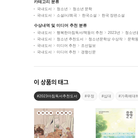
카테고리 분류
국내도서
청소년
청소년 문학
국내도서
소설/시/희곡
한국소설
한국 장편소설
수상내역 및 미디어 추천 분류
국내도서
행복한아침독서/책둥이 추천
2023년
청소년용
국내도서
청소년 추천도서
청소년문학상 수상작
문학
국내도서
미디어 추천
조선일보
국내도서
미디어 추천
경향신문
이 상품의 태그
#2023아침독서추천도서
#우정
#십대
#가족에대