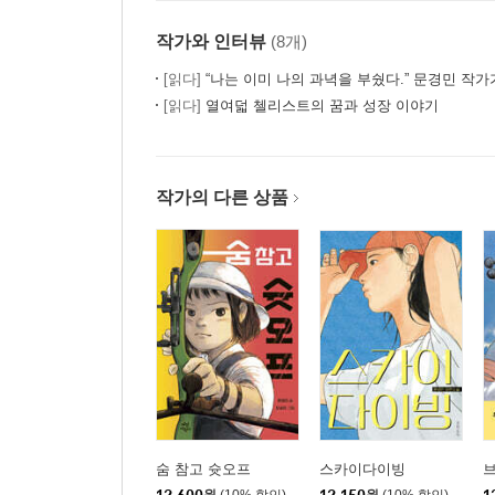
작가와 인터뷰
(8개)
[읽다]
“나는 이미 나의 과녁을 부쉈다.” 문경민 작가가 부순 과녁,
[읽다]
열여덟 첼리스트의 꿈과 성장 이야기
작가의 다른 상품
숨 참고 슛오프
스카이다이빙