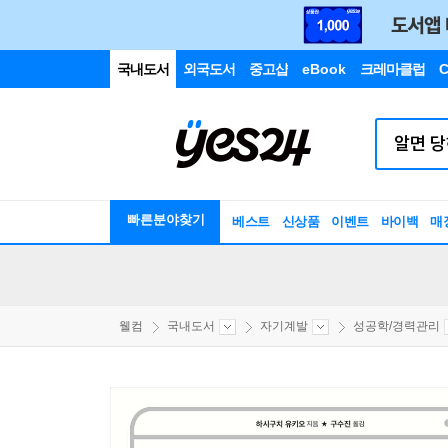
국내도서
외국도서
중고샵
eBook
크레마클럽
C
빠른분야찾기
베스트
신상품
이벤트
바이백
매
웰컴
국내도서
자기계발
성공학/경력관리