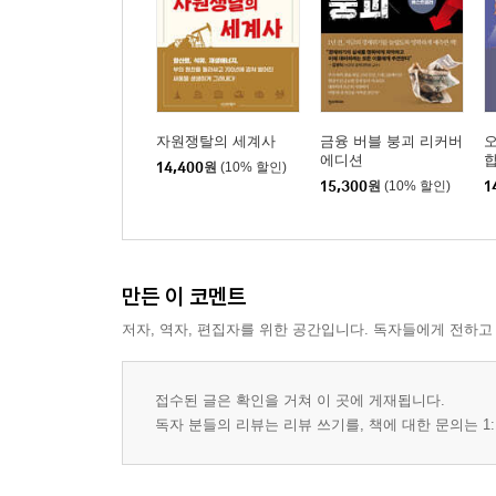
아이디어 스킬 ⑪ 다른 일을 하면서 아이디어를 떠
따분한 회의를 효과적으로 활용하는 방법
아이디어 스킬 ⑫ 결과에서 역산한다
단점을 발견한다
아이디어 스킬 ⑬ 조합한다
자원쟁탈의 세계사
금융 버블 붕괴 리커버
아이디어 스킬 ⑭ 부정적인 발상
에디션
합
14,400
원
(10% 할인)
아이디어 스킬 ⑮ 뒤집어서 생각한다
15,300
원
(10% 할인)
1
아이디어 스킬 번외편 ① 빈손으로 회의 참가 금지
아이디어 스킬 번외편 ② 리더를 정한다
아이디어 스킬 번외편 ③ 다 같이 발전시킨다
만든 이 코멘트
아이디어 스킬 번외편 ④ 24시간 보류한다
저자, 역자, 편집자를 위한 공간입니다. 독자들에게 전하고
제4장 최고의 아이디어를 고르는 방법
선택 스킬 ① 공감과 발견
접수된 글은 확인을 거쳐 이 곳에 게재됩니다.
히트작을 만드는 2가지 기준 / 진품을 많이 접한다
독자 분들의 리뷰는 리뷰 쓰기를, 책에 대한 문의는 1:
선택 스킬 ② 장점·단점으로 선택하지 않는다
선택 기술 ③ 타인의 의견을 순수하게 받아들인다