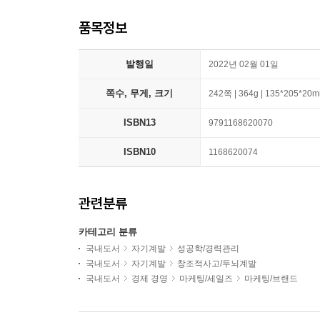
품목정보
발행일
2022년 02월 01일
쪽수, 무게, 크기
242쪽 | 364g | 135*205*20
ISBN13
9791168620070
ISBN10
1168620074
관련분류
카테고리 분류
국내도서
자기계발
성공학/경력관리
국내도서
자기계발
창조적사고/두뇌계발
국내도서
경제 경영
마케팅/세일즈
마케팅/브랜드