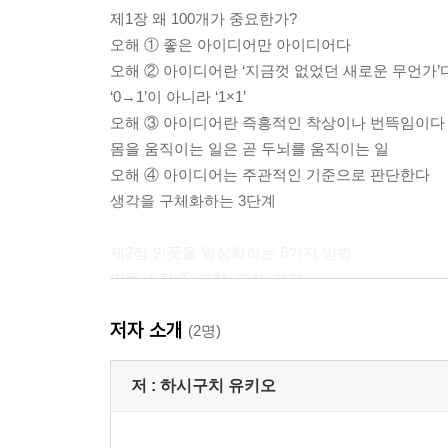
제1장 왜 100개가 중요한가?
오해 ① 좋은 아이디어만 아이디어다
오해 ② 아이디어란 ‘지금껏 없었던 새로운 무언가’
‘0→1’이 아니라 ‘1×1’
오해 ③ 아이디어란 즉흥적인 착상이나 번뜩임이다
몸을 움직이는 일은 곧 두뇌를 움직이는 일
오해 ④ 아이디어는 주관적인 기준으로 판단한다
생각을 구체화하는 3단계
제2장 인풋을 일상화하는 6가지 방법
인풋 스킬 ① 관찰, 관찰, 관찰
당연한 것은 없다 / ○○, 정말 그런가? / 어린아이
저자 소개
인풋 스킬 ② 트위터에 메모한다
(2명)
문득 떠오른 생각은 그 자리에서 트윗한다
인풋 스킬 ③ 누군가에게 이야기한다
저 :
하시구치 유키오
인풋 스킬 ④ 스마트폰 메모를 적극 활용한다
인풋 스킬 ⑤ 모든 할 일은 일정표에 적어둔다