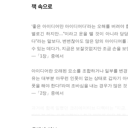
아이디어를 선택할 때 주의할 점
책 속으로
선택 기술 ④ 외부인에게 보여준다
선택 스킬 ⑤ 상상 프레젠테이션 기법
선택 스킬 ⑥ 시간을 두고 생각한다
‘좋은 아이디어만 아이디어다’라는 오해를 버려야 
선택 스킬 ⑦ 버린다
별로긴 하지만…”이라고 운을 뗄 것이 아니라 당
다”라는 말보다, 변변찮아도 많은 양의 아이디어를 
제5장 실천편: 아이디어를 100개 생각해내면, 여
수 있는 데다가, 지금은 보잘것없지만 조금 손을 
미션! 배달용 신메뉴를 개발하라
---「1장」중에서
일단은, 인풋
아이디어 발상은 ‘쓰기’다
아이디어란 오래된 요소를 조합하거나 일부를 변경한 
새로운 햄버거 아이디어를 100개 생각해보다
유는 대부분 아무런 인풋이 없는 상태로 갑자기 
마지막은 과제로 돌아가서 선택한다
풋을 해야 한다!’라며 조바심을 내는 경우가 많은 것
---「2장」중에서
저자 인터뷰
마치며
과거에 함께 일했던 크리에이티브 디렉터는 “지금, 
밤에 본 예능 프로그램이나 최근 재밌게 읽은 책 등
려고 메모를 정리하려는 노력을 그만뒀습니다. 메