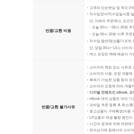
고객의 단순변심 및 착오구
직수입양서/직수입일서중 일
단, 아래의 주문/취소 조건인
오늘 00시 ~ 06시 30분 
반품/교환 비용
오늘 06시 30분 이후 주문
직수입 음반/영상물/기프트 
단, 당일 00시~13시 사이
박스 포장은 택배 배송이 가
소비자의 책임 있는 사유로 
소비자의 사용, 포장 개봉에 
복제가 가능한 상품 등의 포장을 
소비자의 요청에 따라 개별
디지털 컨텐츠인 eBook, 
eBook 대여 상품은 대여 기
모바일 쿠폰 등록 후 취소/환
반품/교환 불가사유
중고상품이 구매확정(자동 
LP상품의 재생 불량 원인이 기
시간의 경과에 의해 재판매가
전자상거래 등에서의 소비자