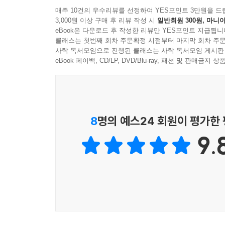
니다. 오히려 주위 환경과의 대비로 인해 아이디어
생각하고, 궁리하고, 100개를 쓰는
매주 10건의 우수리뷰를 선정하여 YES포인트 3만원을 드
---「4장」중에서
3,000원 이상 구매 후 리뷰 작성 시
일반회원 300원, 마니아
아이디어 노하우의 기술!
eBook은 다운로드 후 작성한 리뷰만 YES포인트 지급됩니
반복해서 이야기했듯 아이디어 발상을 위해서는 글로
클래스는 첫번째 회차 주문확정 시점부터 마지막 회차 주문
크리에이티브한 광고업계가 아니라도 모든 일에서는 기
사락 독서모임으로 진행된 클래스는 사락 독서모임 게시판
구는 노트나 스마트폰 메모, 워드 등 뭐든지 좋습
수도 있지만, 단순 업무라도 좀 더 효율적으로 하
eBook 페이백, CD/LP, DVD/Blu-ray, 패션 및 판매금
활자화해야 아이디어는 진짜 아이디어가 됩니다.
결국 모든 일에는 ‘아이디어’가 필요하다! 이 책으
1장에서는 ‘100개 쓰기’를 해야 하는 이유와 많은
---「5장」중에서
수 없듯이, 아이디어를 위한 ‘인풋’하는 방법 6가
돌파하는 방법 19가지 스킬을 세세하게 알려준다.
8
명의 예스24 회원이 평가한
마지막 5장에서는 ‘햄버거 브랜드 배달용 신메뉴 개발
9.