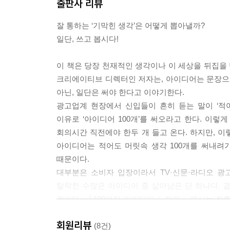
출판사 리뷰
것입니다.
---「2장」중에서
잘 통하는 ‘기막힌 생각’은 어떻게 뽑아낼까?
일단, 쓰고 봅시다!
좋은 아이디어는 반드시 단문으로 설명 가능합니다. 
이 필요하거나 이미지 혹은 기호가 필요해지는 시점
이 책은 당장 천재적인 생각이나 이 세상을 뒤집을
합니다. 크면 클수록 좋습니다. 인간은 생리적으로
크리에이티브 디렉터인 저자는, 아이디어는 문장으로
즐겁습니다.
아닌, 일단은 써야 한다고 이야기한다.
---「3장」중에서
광고업계 현장에서 신입들이 흔히 듣는 말이 ‘적
이유로 ‘아이디어 100개’를 써오라고 한다. 이렇
아이디어는 글로 쓰는 것이라고 거듭 설명해왔지만
회의시간 직전에야 한두 개 들고 온다. 하지만, 이
정돈된 형태로 문장을 쓰려면 생각보다 정성이 필요
아이디어는 적어도 머릿속 생각 100개를 써내
다. 사실, 시시한 아이디어를 내는 것도 결코 쉬운
때문이다.
태. 아이디어를 떠올리는 데 자신이 없는 사람에게 
대부분은 소비자 입장이라서 TV·신문·라디오 광
---「3장」중에서
탈락한 수많은 아이디어 중 살아남은 단 하나다. 
것이다. 『100가지 아이디어 노하우』에서는 최후
분명히 좋은 아이디어였는데 어딘지 부족하게 느껴진다
100개를 써야 함을 알지만 쉽게 실천하지 못한 이
증거입니다. 제아무리 무대가 화려하고 슬라이드가
회원리뷰
(8건)