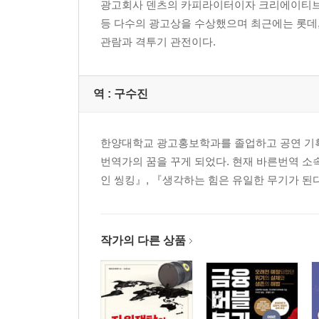
광고회사 덴츠의 카피라이터이자 크리에이티브 
인풋 스킬 ⑥ 조사하고, 조사하고, 잊는다
등 다수의 광고상을 수상했으며 최근에는 롯데,
모조리 잊어도 괜찮다 / ‘쓸모 있다’는 말은 아이디
관람과 격투기 관전이다.
제3장 사고의 벽을 돌파하는 19가지 아이디어 스킬
아이디어 스킬 ① 질보다 양
역 :
구수진
아이디어 스킬 ② 포스트잇 금지
아이디어 스킬 ③ 파워포인트 금지
아이디어 스킬 ④ 이미지 금지
한양대학교 광고홍보학과를 졸업하고 공연 기획 
아이디어 스킬 ⑤ 툴은 불필요하다
번역가의 꿈을 꾸게 되었다. 현재 바른번역 소
아이디어 스킬 ⑥ 여백을 활용한다
인 씽킹』, 『생각하는 힘은 유일한 무기가 된다
아이디어 스킬 ⑦ 시간을 정한다
언제가 좋을까?
아이디어 스킬 ⑧ 관점을 바꾼다
작가의 다른 상품
주인공이 있으면 글이 빛난다
아이디어 스킬 ⑨ 자기 인터뷰
거짓 기억에 주의한다
아이디어 스킬 ⑩ 유의어 사전을 사용한다