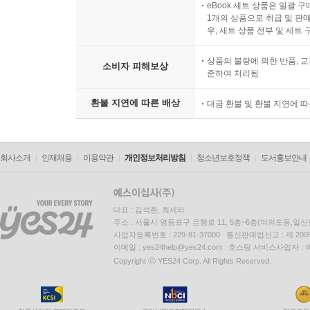
eBook 세트 상품은 일괄 
1개의 상품으로 취급 및 판매
우, 세트 상품 전부 및 세트
상품의 불량에 의한 반품, 교
소비자 피해보상
준하여 처리됨
환불 지연에 따른 배상
대금 환불 및 환불 지연에 
회사소개
인재채용
이용약관
개인정보처리방침
청소년보호정책
도서홍보안내
대표 : 김석환, 최세라
주소 : 서울시 영등포구 은행로 11, 5층~6층(여의도동,일신
사업자등록번호 : 229-81-37000 통신판매업신고 : 제 200
이메일 : yes24help@yes24.com 호스팅 서비스사업자 :
Copyright ⓒ YES24 Corp. All Rights Reserved.