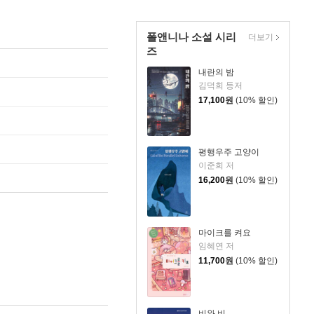
폴앤니나 소설 시리
더보기
즈
내란의 밤
김덕희 등저
17,100
원
(10% 할인)
평행우주 고양이
이준희 저
16,200
원
(10% 할인)
마이크를 켜요
임혜연 저
11,700
원
(10% 할인)
비와 비