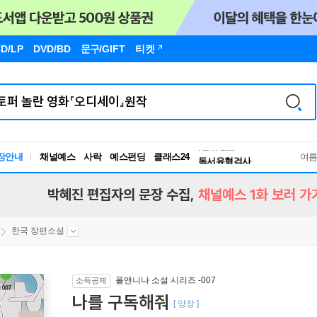
D/LP
DVD/BD
문구
/GIFT
티켓
장안내
채널예스
사락
예스펀딩
클래스24
독서유형검사
여
RBTI Lab
독서유형검사
박혜진 편집자의 문장 수집,
채널예스 1화 보러 가
한국 장편소설
폴앤니나 소설 시리즈 -007
소득공제
나를 구독해줘
[ 양장 ]