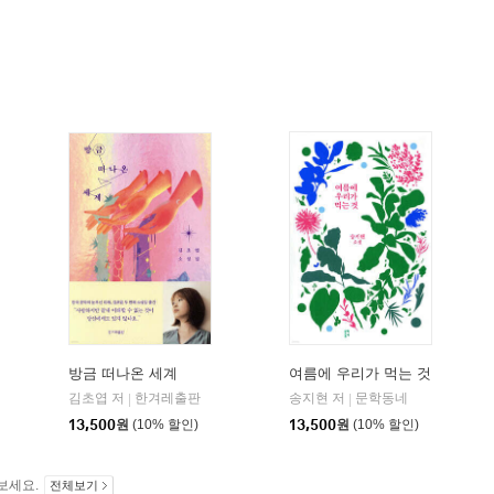
방금 떠나온 세계
여름에 우리가 먹는 것
김초엽 저
한겨레출판
송지현 저
문학동네
|
|
13,500
원
(10% 할인)
13,500
원
(10% 할인)
보세요.
전체보기