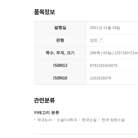
품목정보
발행일
2021년 11월 19일
판형
양장
쪽수, 무게, 크기
296쪽 | 424g | 125*193*21
ISBN13
9791191816075
ISBN10
1191816079
관련분류
카테고리 분류
국내도서
소설/시/희곡
한국소설
한국 장편소설