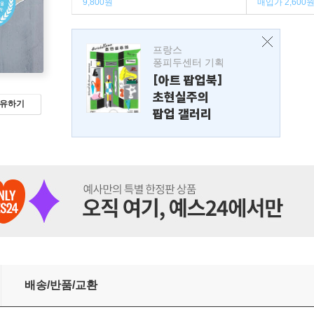
9,800원
매입가 2,600
프랑스
퐁피두센터 기획
[아트 팝업북]
초현실주의
유하기
팝업 갤러리
배송/반품/교환