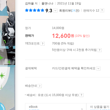
김하율
저
폴앤니나
2021년 11월 19일
9.3
회원리뷰(
24
건)
판매지수 12
정가
14,000원
12,600
원
판매가
(10% 할인)
YES포인트
700원 (5% 적립)
5만원이상 구매 시 2천원 추가적립
결제혜택
카드/간편결제 혜택을 확인하세요
배송안내
배송비 : 유료 (도서 15,000원 이상 무료)
eBook
이 상품을 팔기