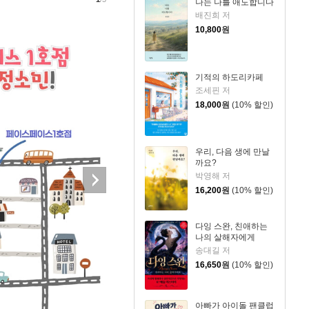
나는 나를 애도합니다
배진희 저
10,800
원
기적의 하도리카페
조세핀 저
18,000
원
(10% 할인)
우리, 다음 생에 만날
까요?
박영해 저
16,200
원
(10% 할인)
다잉 스완, 친애하는
나의 살해자에게
송대길 저
16,650
원
(10% 할인)
아빠가 아이돌 팬클럽