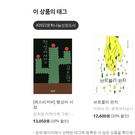
이 상품의 태그
#2022문학나눔선정도서
[예스리커버] 행성어 서
브로콜리 펀치
점
이유리 저
문학과지성사
|
김초엽 저/최인호 그림
마음산책
|
12,600
원
(10% 할인)
13,050
원
(10% 할인)
검색 페이지에서 선택된 태그에 등록된 더 많은 상품을 확인해 