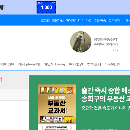
로그인
회원가입
마이페이지
카트
주문/배송
고객센터
Gl
름방학혜택
예사단독판매
이달의사은품
특가할인
추천도서
대량/법인
기