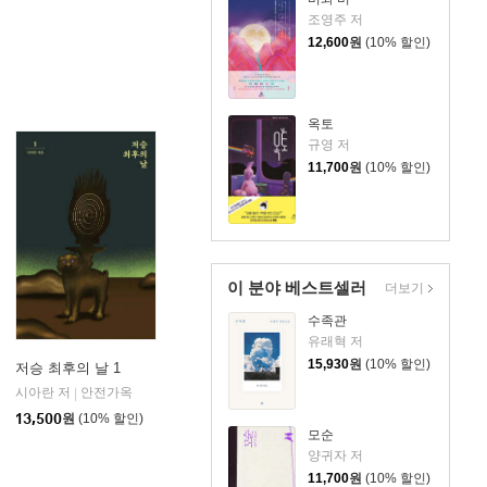
조영주 저
12,600
원
(10% 할인)
옥토
규영 저
11,700
원
(10% 할인)
이 분야 베스트셀러
더보기
수족관
유래혁 저
15,930
원
(10% 할인)
저승 최후의 날 1
시아란 저
안전가옥
|
13,500
원
(10% 할인)
모순
양귀자 저
11,700
원
(10% 할인)