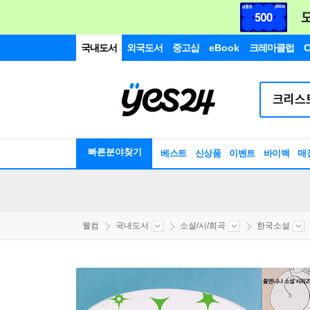
국내도서
외국도서
중고샵
eBook
크레마클럽
C
빠른분야찾기
베스트
신상품
이벤트
바이백
매
웰컴
국내도서
소설/시/희곡
한국소설