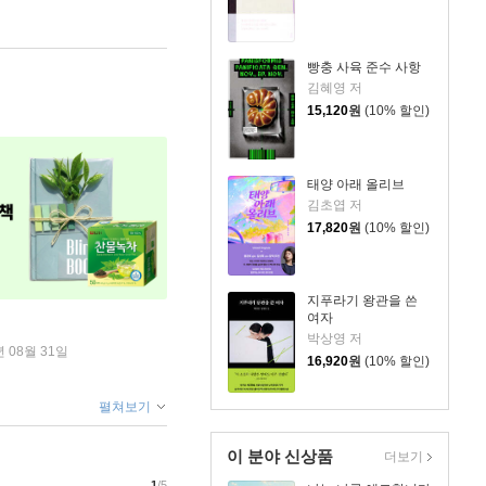
빵충 사육 준수 사항
김혜영 저
15,120
원
(10% 할인)
태양 아래 올리브
김초엽 저
17,820
원
(10% 할인)
지푸라기 왕관을 쓴
여자
박상영 저
년 08월 31일
16,920
원
(10% 할인)
펼쳐보기
이 분야 신상품
더보기
1
/5