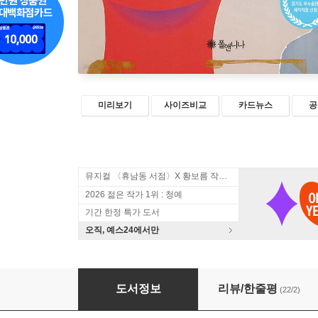
미리보기
사이즈비교
카드뉴스
공
뮤지컬 〈휴남동 서점〉X 황보름 작가 북토크
2026 젊은 작가 1위 : 청예
기간 한정 특가 도서
오직, 예스24에서만
나를 구독해줘
도서정보
리뷰/한줄평
(22/2)