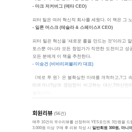
완전경쟁의 반대는 독점이다. 경쟁하고 있는 회사
혹은 수십 년간 독점 이윤을 누릴 수 있다는 희망은
- 마크 저커버그 (메타 CEO)
가격을 결정할 수 있다. 독점기업은 경쟁자가 없으
되는데, 왜냐하면 독점 이윤 덕분에 장기적인 계획을
문이다.
피터 틸은 여러 혁신적 회사를 세웠다. 이 책은 그 
이 책 《제로 투 원》에서 ‘독점’이라고 할 때는
--- pp.47-48
- 일론 머스크 (테슬라 & 스페이스X CEO)
회사를 가리킨다. 구글은 2000년대 초반 이후 검
대표적인 회사다.
피터 틸은 혁신을 ‘새로운 룰을 만드는 것’이라고 말한
다른 사람도 아니고, 전문적인 벤처캐피털에서 일하
토스뿐 아니라 모든 창업가가 직면한 도전이고 성공
곱법칙은 시간이 지난 후에야 명백하게 드러나는 특
우리는 경쟁을 신성시하며 경쟁 덕분에 우리가 발
모든 분에게 이 책을 추천한다.
무 많기 때문이다. 만약에 어느 회사가 독점이 될 
전제로 하고 있지만, 완전경쟁 하에서는 경쟁을 통
- 이승건 (비바리퍼블리카 대표)
난 포트폴리오다). 해당 기업들은 기하급수적 성장을 
가치를 창출하고 또 보유하고 싶다면, 차별화되지 않
몇 개는 실패하고, 나머지는 성공하기 시작할 것이
《제로 투 원》은 불확실한 미래를 개척하고,?그 
알 수가 없다. 그러나 10년이 지나면 포트폴리오는
따르거나?남과 끊임없이 비교하는 대신,?자신만
구글은 경쟁하지 않았다
곳와 나머지 전부로 나눠진다.
필독서다.
독점의 경제학이 말하는 숨겨진 진실
하지만 문제는 거듭제곱법칙에서 최종 결과가 아무
- 이광형 (카이스트 교수)
투자자들은 새로운 투자를 결정하고 초기 단계의 
완전경쟁과 독점 사이에는 어마어마한 차이가 존재
다. 투자자나 기업가들이 실제로 매일매일 체감하는
회원리뷰
(56건)
이 책은 내 삶을 바꿨다. 누구보다 열심히 일했
자랑했다가는 감사를 당하고, 조사를 받고, 공격받
저 회사는 좀 덜 성공했다는 정도의 상대적 차이일 
답이다”라는 전혀 다른 게임의 규칙을 알려줬다. 그날
매주 10건의 우수리뷰를 선정하여 YES포인트 3만원을 드
사실을 숨기기 위해 수단과 방법을 가리지 않는다.
기 때문에 벤처캐피털의 전문가들은 통상 가장 뚜
3,000원 이상 구매 후 리뷰 작성 시
일반회원 300원, 마니아
혁신은 거창한 단어가 아니다. 지금 내가 완전히 통제