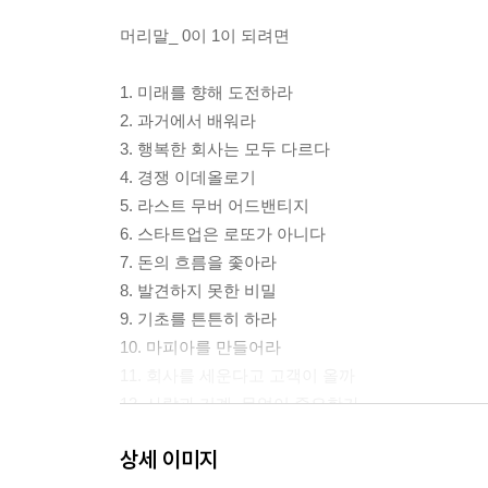
머리말_ 0이 1이 되려면
1. 미래를 향해 도전하라
2. 과거에서 배워라
3. 행복한 회사는 모두 다르다
4. 경쟁 이데올로기
5. 라스트 무버 어드밴티지
6. 스타트업은 로또가 아니다
7. 돈의 흐름을 좇아라
8. 발견하지 못한 비밀
9. 기초를 튼튼히 하라
10. 마피아를 만들어라
11. 회사를 세운다고 고객이 올까
12. 사람과 기계, 무엇이 중요한가
13. 테슬라의 성공
상세 이미지
14. 창업자의 역설