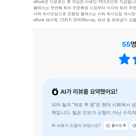
eBook은 다운로드 후 작성한 리뷰만 YES포인트 지급됩니
간을 보내는 경우가 많다.
모든 사람에게, 단단한 출발선이 되어줄 것이다.
구글이 자신들의 사업에 관해 어떻게 얘기하는지를
클래스는 첫번째 회차 주문확정 시점부터 마지막 회차 주문
- 주언규 (PD)
사락 독서모임으로 진행된 클래스는 사락 독서모임 게시판
독점기업일까? 이것은 관점에 따라 달라진다. ‘어느
--- pp.117-119
eBook 페이백, CD/LP, DVD/Blu-ray, 패션 및 판매금
현재, 구글은 검색 시장의 68퍼센트를 차지하
실리콘밸리 정점의 사상가 피터 틸의 '경쟁하지 
10퍼센트를 차지하고 있다).
우리는 이미 증명된 비즈니스 모델을 한국에 도
55
명
마인드셋에서 새로운 카테고리를 창조하고 그것을 독
하지만 이번에는 구글이 1차적으로 광고회사라고 
시대에는 그렇게 하지 않으면 살아남을 수 없기 때
독점한다고 하더라도, 전 세계 광고 시장을 기준으
- 김태용 (EO CEO)
작은 참가자로 보인다.
위험을 감수할 줄 아는 인물이 쓴 책은 반드시 읽어볼
이번에는 구글을 다각적 기술 기업으로 보면 어떨까
- 나심 니콜라스 탈레브 (《블랙 스완》 저자)
있다. 로봇 자동차, 안드로이드 폰, 웨어러블 컴
AI가 리뷰를 요약했어요!
나머지 제품들은 2012년을 기준으로 했을 때, 겨
부단한 개선이 필요한 대기업에도, 이제 막 시작하는
9,640억 달러 규모이므로 구글은 그 중 0.24퍼
그런 다음 아무도 예상치 못할 기업을 세워라.
피터 틸의 "제로 투 원"은 현대 사회에
수도 없다. 구글은 스스로를 기술 기업의 하나라고 
- 제프 이멜트 (GE CEO)
책입니다. 틸은 진보가 선형이 아닌 수직적
새 시장에 집중하여 독점을 구축하는 방법
피터 틸은 성공한 기업가이자 투자자일 뿐만 아니라 
독점기업은 경쟁을 걱정할 필요가 없기 때문에 자신
- 타일러 코웬 (조지메이슨대학교 경제학과 교수)
이윤에 너무나 몰두한 나머지 장기적 미래에 관한 계
AI 리뷰가 도움이 되었나요?
좋아요
0