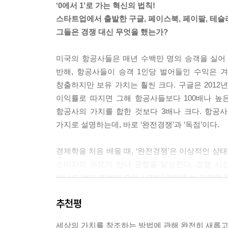
‘0에서 1’로 가는 혁신의 법칙!
만 그렇다고 이 책에 성공의 절대 공식이 등장하는 
스타트업에서 출발한 구글, 페이스북, 페이팔, 테슬
연적으로 존재할 수가 없기 때문이다.
그들은 경쟁 대신 무엇을 했는가?
--- pp.8-10
미국의 항공사들은 매년 수백만 명의 승객을 실어 나
하지만 우리가 살고 있는 세상은 그보다 훨씬 더 역
반해, 항공사들이 승객 1인당 벌어들인 수익은 
세상에 완전히 새로운 종류의 풍요로움을 소개함으로
창출하지만 보유 가치는 훨씬 크다. 구글은 2012년
좋은 기업이 아니라, 더 나은 사회를 만들 수 있는
이익률로 따지면 그해 항공사들보다 100배나 높
위반 사례를 기소하는 방식으로) 독점을 색출해내려
항공사의 가치를 합한 것보다 3배나 크다. 항공
내려고 애쓰는 것이다. 사실 누군가가 어느 모바일
가지로 설명하는데, 바로 ‘완전경쟁’과 ‘독점’이다.
을 부여받을 일인지에 대해서는 의문의 여지가 있다.
기 때문이 아니라 세상을 훨씬 더 풍요롭게 만든 
경제학을 처음 배울 때, ‘완전경쟁’은 이상적인 
할 수 있도록 선택권을 준 것에 대한 보상 말이다
소비자의 수요가 만나 균형을 달성한다. 경쟁 시
는 사실을 명백히 보여준다. 애플의 iOS를 필두
하나도 없기 때문에 모두 시장이 정해주는 가격에 
히 줄어들었다. 더 이전으로 돌아가보면 1960년대
늘리고 가격은 끌어내림으로써 당초 시장에 발을 들
왕좌를 내줬다. AT&T는 전화 서비스 부문에서 2
추천평
어느 회사도 경제적 이윤을 창출할 수 없다.’
제공자나 선택해 이용할 수 있다. 만약 독점기업이
를 들었을 것이다. 하지만 진보의 역사는 곧 더 나
세상의 가치를 창조하는 방법에 관해 완전히 새롭고