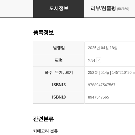
제로 투 원 (10주년 기념판)
도서정보
리뷰/한줄평
(56/150)
품목정보
발행일
2025년 04월 18일
판형
양장
쪽수, 무게, 크기
252쪽 | 514g | 145*210*20
ISBN13
9788947547567
ISBN10
8947547565
관련분류
카테고리 분류