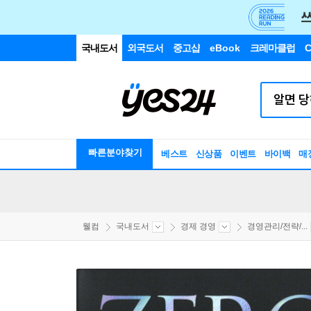
국내도서
외국도서
중고샵
eBook
크레마클럽
C
빠른분야찾기
베스트
신상품
이벤트
바이백
매
웰컴
국내도서
경제 경영
경영관리/전략/...