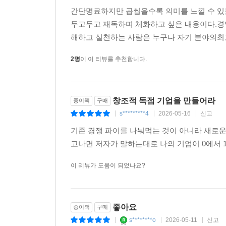
강력한 기술 브랜드는 ‘애플’이다. 여러 가지 요소
k******a
2021-12-03
신고
|
|
|
하지만 그 어떤 기술 기업도 브랜드 전략 하나만으
간단명료하지만 곱씹을수록 의미를 느낄 수 있는
했지만, 정작 야후가 실제로 어떤 제품을 만들어낼
두고두고 재독하며 체화하고 싶은 내용이다.경영
쳐내고 소수의 제품에만 집중했음을 잊어서는 안 될
해하고 실천하는 사람은 누구나 자기 분야의최고가
스타트업, 어떻게 독점기업이 될 것인가?
2명
이 이 리뷰를 추천합니다.
그렇다면 왜 수많은 스타트업들이 1이 되지 못하
합쳐져 만들어진다. 하지만 이런 요소들이 제대로 
창조적 독점 기업을 만들어라
종이책
구매
s*********4
2026-05-16
신고
|
|
|
● 작게 시작해서 독점화한 후 몸집을 키우라
기존 경쟁 파이를 나눠먹는 것이 아니라 새로운
모든 스타트업은 아주 작은 시장에서 시작해야 한다
고나면 저자가 말하는대로 나의 기업이 0에서
쉽기 때문이다. 큰 시장은 좋은 선택이 아니다. 
한다. 아마존도, 이베이도 모두 이런 방식으로 
이 리뷰가 도움이 되었나요?
계획을 창업 단계에서부터 세운다.
● 시장을 파괴하지 마라
좋아요
종이책
구매