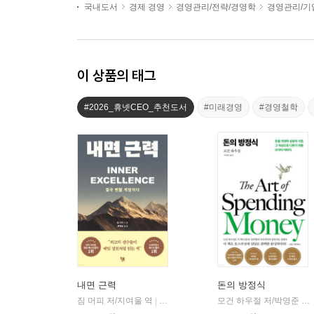
국내도서
경제 경영
경영관리/전략/경영학
경영관리/기
이 상품의 태그
#2026_휴넷CEO_추천도서
#미래경영
#경영철학
내면 근력
돈의 방정식
짐 머피 저/지여울 역
윌북(willbook)
모건 하우절 저/박영준 역
|
|