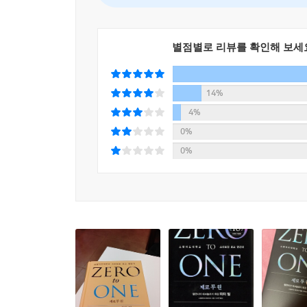
수 없는 것을 해내는 만큼, 딱 그만큼만 성공할 수 
내가 읽어본 경영서 중에서 최고다. 틸은 명료한 
일깨우는 책이다.
0에서 1로, 새로운 것을 창조하라
- 데릭 톰슨 (〈애틀랜틱〉 선임 편집자)
별점별로 리뷰를 확인해 보세
비즈니스 세계에서 모든 순간은 단 한 번밖에 일어
지금 기업가이거나 장차 기업가가 될 사람이라면 제일
창업자)가 될 수는 없다. 검색엔진을 만들어서 제2
- 마크 앤드리슨 (넷스케이프 공동 설립자 및 벤처 
14%
만들어 제2의 마크 저커버그(페이스북 창업자)가 
4%
것이다. 새로운 것을 만드는 것보다는 기존의 모형
0%
해봤자 세상은 1에서 n이 될 뿐이다. 그러나 뭔가 
0%
창조라는 행위는 단 한 번뿐이며, 창조의 순간도 
성공하는 기업들은 다들 서로 다르다. 각자의 독특
못한 것이다. 창조적 독점이란, 새로운 제품을 만
얻는 것이다. 이제 늘 하던 사업을 조금씩 개선해
있겠지만, 독점기업도 미래까지 살아남았을 때만 위대
1. 독자 기술