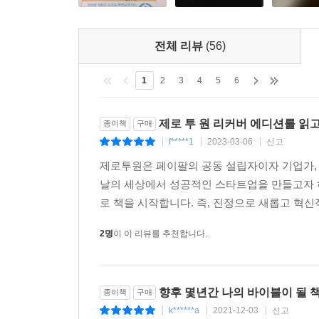
독자 기술을 보유하라. 독자 기술이야말로 기업이 가
아무리 다른 검색엔진들이 공격해도 탄탄한 지위를 계
독점적 우위를 점할 수 있다. 10배 이상의 혁신을 
전체 리뷰
(56)
2. 네트워크 효과
1
2
3
4
5
6
네트워크 효과는 강력하다. 더 많은 사람들이 사용
SNS를 선택한다면 괴짜 취급이나 받을 것이다.
사업들은 특히 더 작은 시장에서 시작해야 한다. 
제로 투 원 리커버 에디션를 읽
종이책
구매
f*****1
2023-03-06
신고
|
|
|
3. 규모의 경제
제로투원은 페이팔의 공동 설립자이자 기업가, 벤처
독점기업은 규모가 커질수록 더 강해진다. 특히 
날의 세상에서 성공적인 스타트업을 만들고자 하
가깝기 때문에 규모의 경제 효과를 보다 극적으
로 책을 시작합니다. 즉, 진정으로 새롭고 혁신
잠재성을 가지고 있어야 한다. 마치 맞춤형 기능을
트위터처럼 말이다.
2명
이 이 리뷰를 추천합니다.
4. 브랜드 전략
어느 회사든 자기 브랜드에 대해서는 독점권을 갖기 
향후 몇년간 나의 바이블이 될 
종이책
구매