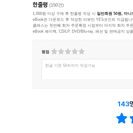
관리형 경영자가 아니라 탁월한 개인 한 명이 회사
한줄평
(150건)
개인에 대한 명성과 칭찬은 언제든지 오명과 축출
과대평가해서는 안 된다. 창업자 자신이 유일한 사
1,000원 이상 구매 후 한줄평 작성 시
일반회원 50원, 마니
eBook은 다운로드 후 작성한 리뷰만 YES포인트 지급됩니
있는 사람이기 때문이다.
클래스는 첫번째 회차 주문확정 시점부터 마지막 회차 주문
eBook 페이백, CD/LP, DVD/Blu-ray, 패션 및 판매금
창업자라면 반드시 답해봐야 할 7가지 질문
평점
Q1. 기술: 점진적 개선이 아닌 획기적 기술을 만들
Q2. 시기: 이 사업을 시작하기에 지금이 적기인가?
한글 기준 50자까지 작성가능
Q3. 독점: 작은 시장에서 큰 점유율을 가지고 시작
Q4. 사람: 제대로 된 팀을 갖고 있는가?
Q5. 유통: 제품을 단지 만들기만 하는 것이 아니라
Q6. 존속성: 시장에서의 현재 위치를 향후 10년, 2
Q7. 숨겨진 비밀: 다른 사람들은 보지 못하는 독특
143