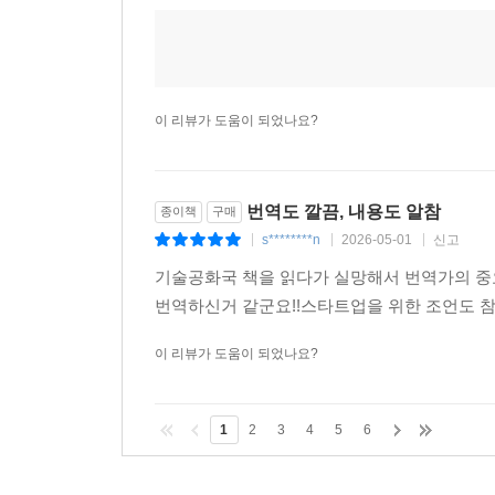
실리콘밸리는 ‘파괴’에 강박을 갖고 있다. 파괴
s********o
2026-05-11
신고
|
|
|
제품이라는 점을 강조하는 유행어가 되어 버렸다. 
파괴는 구식 회사들의 시각으로 자신을 보겠다는 뜻이
확대할 계획이라면 시장을 파괴하지 마라. 경쟁은 
● 라스트 무버(last mover)가 돼라
이 리뷰가 도움이 되었나요?
어느 시장에 처음 진입한 기업은 경쟁자들이 우왕좌왕하는
누릴 수 있다. 하지만 먼저 움직이는 것은 하나
라스트 무버가 되는 편이 낫다. 특정 시장에서 마
번역도 깔끔, 내용도 알참
종이책
구매
시장의 가장 중요한 부분을 가장 먼저 점령해야 하며
s********n
2026-05-01
신고
|
|
|
기술공화국 책을 읽다가 실망해서 번역가의 중
● 숨겨진 비밀을 찾아 나서라
번역하신거 같군요!!스타트업을 위한 조언도 
남들도 다 아는 보편적 관습과 통념으로는 남들보다
질문에 대한 답인 ‘숨겨진 비밀’을 찾아야 한다. 에어
이 리뷰가 도움이 되었나요?
생각할 수 있지만 아무도 미처 발견하지 못한 숨겨
있는 통찰력만으로도 가치 있는 기업을 세울 수 있다
1
2
3
4
5
6
이제 우리에게는 창업자가 필요하다. 단순한 점진