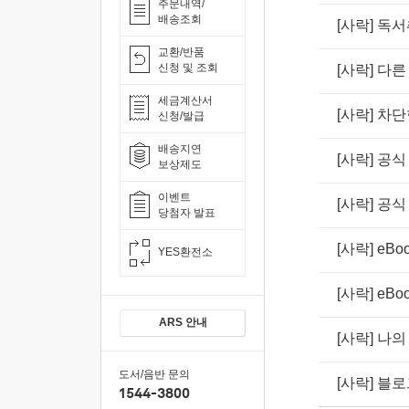
주문내역/
배송조회
[사락] 독
교환/반품
신청 및 조회
[사락] 다
세금계산서
[사락] 차
신청/발급
배송지연
[사락] 공
보상제도
이벤트
[사락] 공
당첨자 발표
[사락] e
YES환전소
[사락] e
ARS 안내
[사락] 나
도서/음반 문의
[사락] 블
1544-3800