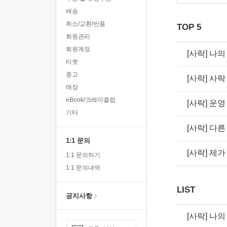
배송
취소/교환/반품
TOP 5
회원관리
회원계정
[사락] 나
티켓
중고
[사락] 사
매장
eBook/크레마클럽
[사락] 운
기타
[사락] 다
1:1 문의
[사락] 제
1:1 문의하기
1:1 문의내역
LIST
공지사항
[사락] 나