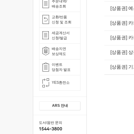
주문내역/
배송조회
[상품권] 
교환/반품
신청 및 조회
[상품권]
세금계산서
[상품권] 
신청/발급
배송지연
[상품권] 
보상제도
이벤트
[상품권] 
당첨자 발표
YES환전소
ARS 안내
도서/음반 문의
1544-3800