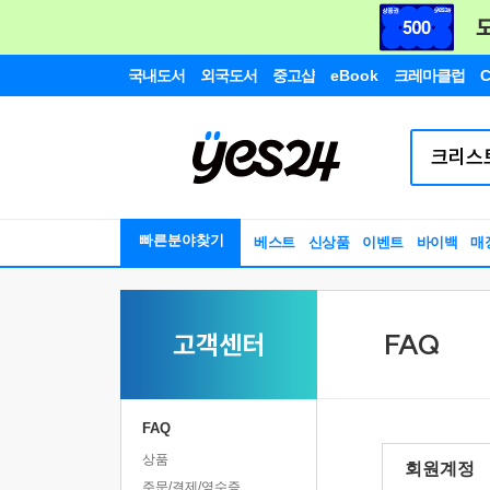
국내도서
외국도서
중고샵
eBook
크레마클럽
C
빠른분야찾기
베스트
신상품
이벤트
바이백
매
고객센터
FAQ
FAQ
상품
회원계정
주문/결제/영수증