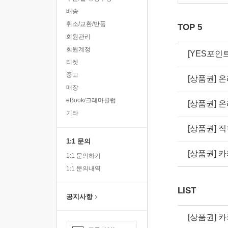
배송
취소/교환/반품
TOP 5
회원관리
회원계정
[YES포인
티켓
중고
[상품권] 
매장
eBook/크레마클럽
[상품권] 
기타
[상품권] 
1:1 문의
[상품권] 
1:1 문의하기
1:1 문의내역
LIST
공지사항
[상품권] 