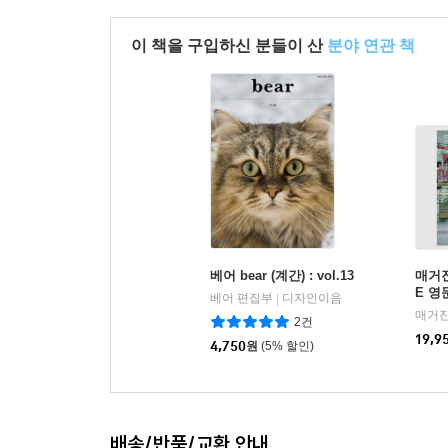
이 책을 구입하신 분들이 산
분야 연관 책
베어 bear (계간) : vol.13
매거진 
E 영
베어 편집부
디자인이음
|
매거진
2건
19,9
4,750
원
(5% 할인)
배송/반품/교환 안내