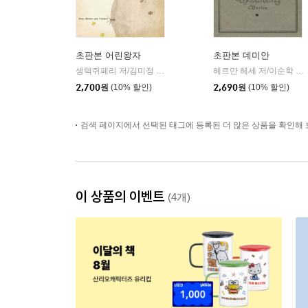
초판본 어린왕자
초판본 데미안
생텍쥐페리 저/김미정 역
더스토리
헤르만 헤세 저/이순학 역
|
|
2,700
원
(10% 할인)
2,690
원
(10% 할인)
검색 페이지에서 선택된 태그에 등록된 더 많은 상품을 확인해 
이 상품의 이벤트
(4개)