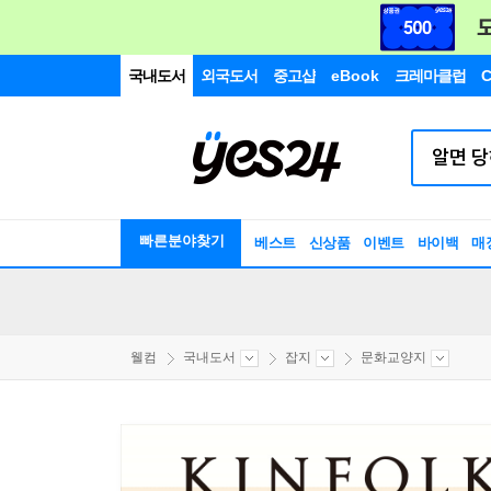
국내도서
외국도서
중고샵
eBook
크레마클럽
C
빠른분야찾기
베스트
신상품
이벤트
바이백
매
웰컴
국내도서
잡지
문화교양지