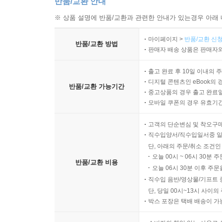
반품/교환 안내
※ 상품 설명에 반품/교환과 관련한 안내가 있는경우 아래 
마이페이지 >
반품/교환 신청
반품/교환 방법
판매자 배송 상품은 판매자와
출고 완료 후 10일 이내의 
디지털 콘텐츠인 eBook의 
반품/교환 가능기간
중고상품의 경우 출고 완료일
모바일 쿠폰의 경우 유효기간(
고객의 단순변심 및 착오구
직수입양서/직수입일서중 일
단, 아래의 주문/취소 조건인
오늘 00시 ~ 06시 30분 
반품/교환 비용
오늘 06시 30분 이후 주문
직수입 음반/영상물/기프트 
단, 당일 00시~13시 사이
박스 포장은 택배 배송이 가