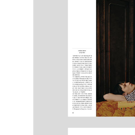
166 다섯 가지 조언
PART FOUR
Directory
178 피어 리뷰
179 물건의 중요성
180 컬트?룸
182 나쁜 아이디어
183 지난밤
184 수잔나 무어