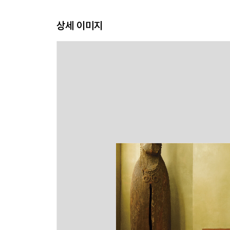
상세 이미지
28 리아나 핑크
30 상상 속의 나라
34 황금률
36 장식품의 수명
40 차세대 일반인
41 영원한 어린이
42 망가진 아름다움
PART two