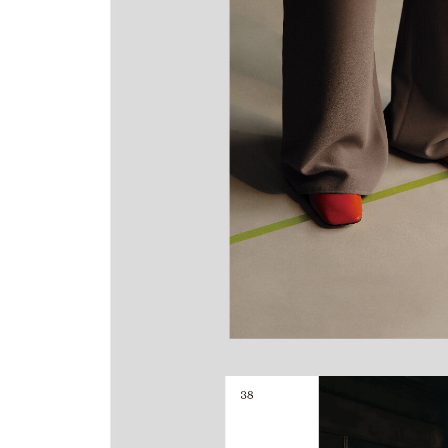
PART THREE
Youth
114 엘리세 비 올슨
122 숨 돌릴 공간
132 추억의 도구
138 민망함
146 닉 스톤
154 나에게 쓰는 쪽지
162 소셜 미디어와 부모들