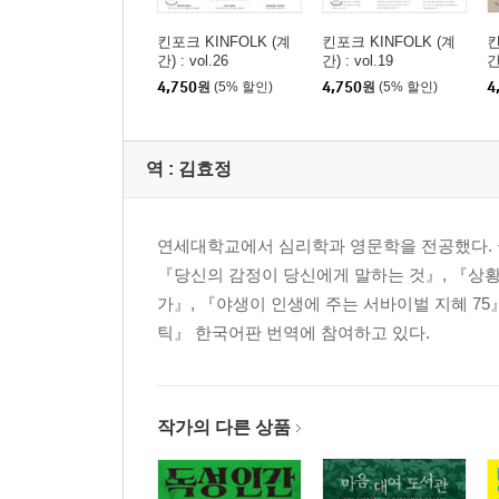
킨포크 KINFOLK (계
킨포크 KINFOLK (계
킨
간) : vol.26
간) : vol.19
간
4,750
원
(5% 할인)
4,750
원
(5% 할인)
4
역 :
김효정
연세대학교에서 심리학과 영문학을 전공했다. 
『당신의 감정이 당신에게 말하는 것』, 『상
가』, 『야생이 인생에 주는 서바이벌 지혜 7
틱』 한국어판 번역에 참여하고 있다.
작가의 다른 상품