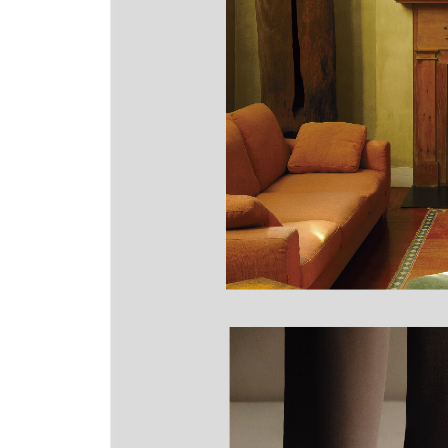
Features
46 피에르 요바노비치
58 에바 빅터
66 아카이브: 진 스타인
72 잔광
88 홈 투어: 마르텔 호텔
100 지금 웃는 사람은?
104 함께 마시는 와인: 그레이스 마하리