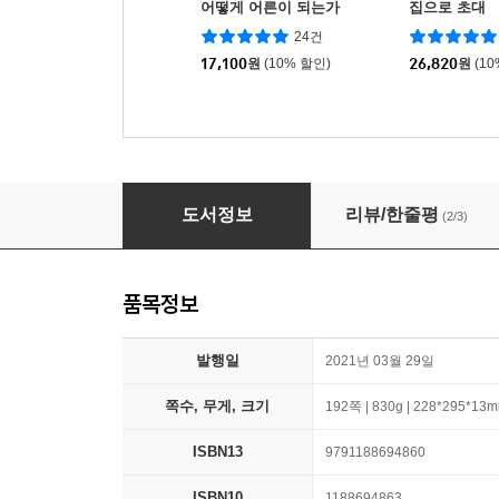
어떻게 어른이 되는가
집으로 초대
24건
17,100
원
(10% 할인)
26,820
원
(1
킨포크 KINFOLK (계간) : vol.39
도서정보
리뷰/한줄평
(2/3)
품목정보
발행일
2021년 03월 29일
쪽수, 무게, 크기
192쪽 | 830g | 228*295*13
ISBN13
9791188694860
ISBN10
1188694863