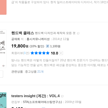
급’의 작품들로 구성되어 있다. 현직 일러스트레이터와 디자이너, 작가 18인의 
핸드백 클래스
핸드백 디자인과 제작의 모든 것
공재희
저
홍시커뮤니케이션
2014년 12월
19,800
원
10
%
1,100원
10.0
회원리뷰
(
3
건)
탐나는 핸드백은 어떻게 만들어질까? 20년 핸드백 전문가가 안내하는 핸드백
담는 기능적인 면을 넘어, 핸드백은 패션을 완성하는 중요한 아이템, 때로는 자
관련상품 :
중고상품
21개
testers insight (계간) : VOL.4
편집부
STA(소프트웨어테스팅연구소)
2009년 09월