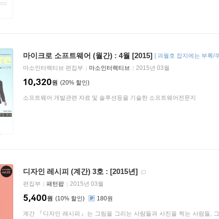
마이크로 소프트웨어 (월간) : 4월 [2015]
[
과월호 잡지에는 부록/
마소인터렉티브 편집부
마소인터렉티브
2015년 03월
10,320
원
20
%
소프트웨어 개발관련 자료 및 솔루션등을 기술한 소프트웨어전문지
디자인 레시피 (계간) 3호 : [2015년]
편집부
패턴팝
2015년 03월
5,400
원
10
%
180원
계간 『디자인 레시피』는 그림을 그리는 사람들과 사진을 찍는 사람들, 그리