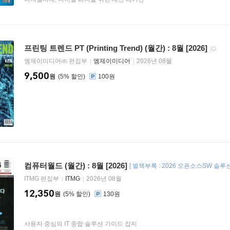
프린팅 트렌드 PT (Printing Trend) (월간) : 8월 [2026]
엠제이미디어㈜ 편집부
엠제이미디어
2026년 08월
9,500
원
5
%
100원
컴퓨터월드 (월간) : 8월 [2026]
[
별책부록 : 2026 오픈소스SW 솔루
ITMG 편집부
ITMG
2026년 08월
12,350
원
5
%
130원
사용자 중심의 IT 종합 솔루션 가이드 잡지