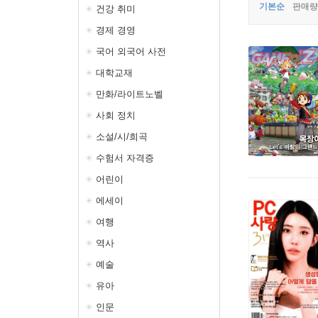
기본순
판매량
건강 취미
경제 경영
국어 외국어 사전
대학교재
만화/라이트노벨
사회 정치
소설/시/희곡
수험서 자격증
어린이
에세이
여행
역사
예술
유아
인문