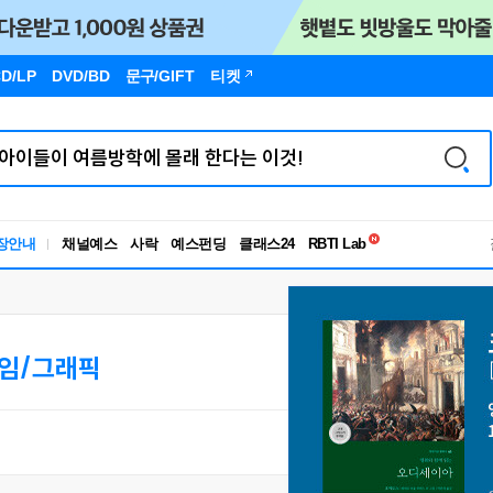
D/LP
DVD/BD
문구
/GIFT
티켓
독서유형검사
RBTI Lab
장안내
채널예스
사락
예스펀딩
클래스24
독서유형검사
임/그래픽