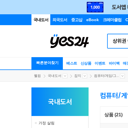
국내도서
외국도서
중고샵
eBook
크레마클럽
C
빠른분야찾기
베스트
신상품
이벤트
바이백
매
웰컴
국내도서
잡지
컴퓨터/게임/그...
컴퓨터/게
국내도서
상품 (21)
가정 살림