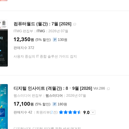
컴퓨터월드 (월간) : 7월 [2026]
ITMG 편집부
ITMG
2026년 07월
12,350
원
5
%
130원
판매지수 372
사용자 중심의 IT 종합 솔루션 가이드 잡지
디지털 인사이트 (격월간) : 8ㆍ9월 [2026]
Vol.286
웹스미디어 편집부
웹스미디어
2026년 07월
17,100
원
5
%
180원
9.0
판매지수 42
회원리뷰
(
2
건)
디지털시대, 디지털 리더를 위한 세션 매거진