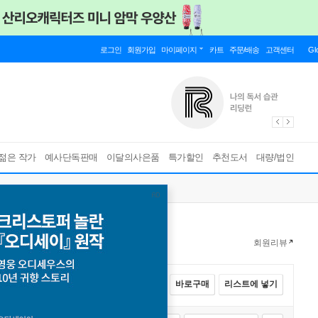
로그인
회원가입
마이페이지
카트
주문/배송
고객센터
Gl
젊은 작가
예사단독판매
이달의사은품
특가할인
추천도서
대량/법인
회원리뷰
전체선택
카트에 넣기
바로구매
리스트에 넣기