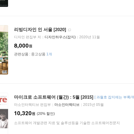
리빙디자인 인 서울 [2020]
디자인 편집부 저
디자인하우스(잡지)
2020년 11월
8,000
원
관련상품 :
중고상품
1개
마이크로 소프트웨어 (월간) : 5월 [2015]
[
과월호 잡지에는 부록/
마소인터렉티브 편집부
마소인터렉티브
2015년 05월
10,320
원
20
%
소프트웨어 개발관련 자료 및 솔루션등을 기술한 소프트웨어전문지