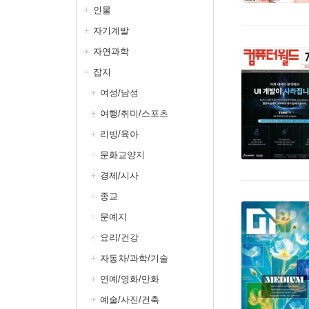
인물
자기계발
자연과학
잡지
여성/남성
여행/취미/스포츠
리빙/육아
문화교양지
경제/시사
종교
문예지
요리/건강
자동차/과학/기술
연예/영화/만화
예술/사진/건축