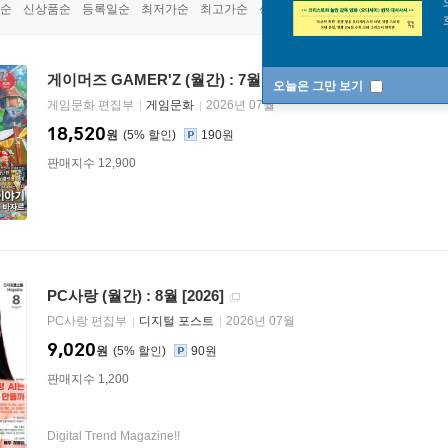
순
신상품순
등록일순
최저가순
최고가순
상품명순
게이머즈 GAMER'Z (월간) : 7월 [2026]
오늘은 그만 보기
게임문화 편집부
게임문화
2026년 07월
18,520
원
5
%
190원
판매지수 12,900
PC사랑 (월간) : 8월 [2026]
PC사랑 편집부
디지털 포스트
2026년 07월
9,020
원
5
%
90원
판매지수 1,200
Digital Trend Magazine!!