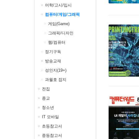
어학/고시/입시
컴퓨터/게임/그래픽
게임(Game)
그래픽/디자인
웹/컴퓨터
정기구독
방송교재
성인지(19+)
과월호 잡지
전집
종교
청소년
IT 모바일
초등참고서
중등참고서