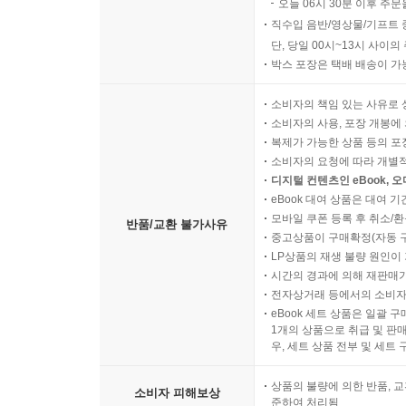
오늘 06시 30분 이후 주문
직수입 음반/영상물/기프트 
단, 당일 00시~13시 사이
박스 포장은 택배 배송이 가
소비자의 책임 있는 사유로 
소비자의 사용, 포장 개봉에 
복제가 가능한 상품 등의 포장을 
소비자의 요청에 따라 개별
디지털 컨텐츠인 eBook, 
eBook 대여 상품은 대여 기
모바일 쿠폰 등록 후 취소/환
반품/교환 불가사유
중고상품이 구매확정(자동 
LP상품의 재생 불량 원인이 기
시간의 경과에 의해 재판매가
전자상거래 등에서의 소비자
eBook 세트 상품은 일괄 
1개의 상품으로 취급 및 판매
우, 세트 상품 전부 및 세트
상품의 불량에 의한 반품, 교
소비자 피해보상
준하여 처리됨