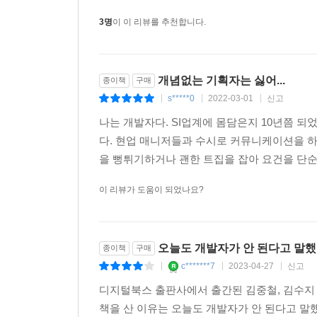
3명
이 이 리뷰를 추천합니다.
개념없는 기획자는 싫어...
종이책
구매
s*****0
2022-03-01
신고
|
|
|
나는 개발자다. SI업계에 몸담은지 10년쯤 
다. 현업 매니저들과 수시로 커뮤니케이션을 
을 뻥튀기하거나 괜한 트집을 잡아 요건을 단순화
이 리뷰가 도움이 되었나요?
오늘도 개발자가 안 된다고 말
종이책
구매
c*******7
2023-04-27
신고
|
|
|
디지털북스 출판사에서 출간된 김중철, 김수지
책을 산 이유는 오늘도 개발자가 안 된다고 말