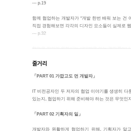
--- p.19
3. 협업을 위한 개발 지식
함께 협업하는 개발자가 “개발 한번 배워 보는 건 
- 웹 표준과 웹 접근성
직접 경험해보면 각각의 디자인 요소들이 실제로 웹
- 크로스 브라우징
--- p.32
- 크롬의 개발자 도구
- 레이아웃
협업을 잘하기 위해서는 상대방을 아는 것만큼이나 
- 모바일 웹
--- p.54
- 그리드
줄거리
- 앱 디자인 고려하기
“디자인은 예술이 아니다.”
- 놓치기 쉬운 항목 체크하기
「PART 01 가깝고도 먼 개발자」
--- p.99
PART 04 개발자의 일
IT 비전공자인 두 저자의 협업 이야기를 생생히 다
경쟁력을 갖춘 디자이너는 개발을 직접 하는 것이 
있는지, 협업하기 위해 준비해야 하는 것은 무엇인
하는 방법은 실로 다양하다. 가볍게 배울 수 있는 H
1. 개발자 이해하기
함께 일하는 개발자와 많은 커뮤니케이션을 하는 등
- 웹 개발자
「PART 02 기획자의 일」
디자인의 차이를 알게 되고, 개발자에게 더 효율적인
- 모바일 개발자
--- p.110
- 소통에 필요한 개발 용어
개발자와 원활하게 협업하기 위해, 기획자가 알고