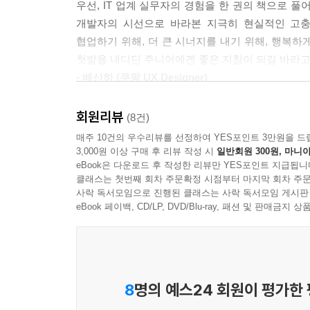
우선, IT 업계 실무자의 경험을 한 권의 책으로 
개발자의 시선으로 바라본 지극히 현실적인 고충
협업하기 위해, 더 큰 시너지를 내기 위해, 행복하게
첫발을 내디딘 주니어에겐 좋은 지침이 되길 바라고
- 배산하 (쿠팡 UX Designer)
개발자라는 직업으로 일을 하게 되면 여러 직무의 
회원리뷰
(8건)
비대면 협업이 일상이 되다 보니 여러 상황 속에서도
매주 10건의 우수리뷰를 선정하여 YES포인트 3만원을 드
3,000원 이상 구매 후 리뷰 작성 시
일반회원 300원, 마니아
회의와 업무 등을 공유할 때, 개발자의 입장에서는
eBook은 다운로드 후 작성한 리뷰만 YES포인트 지급됩니
클래스는 첫번째 회차 주문확정 시점부터 마지막 회차 주문
전달하고 싶은 의도와 달리 잘못된 표현으로 인해 
사락 독서모임으로 진행된 클래스는 사락 독서모임 게시판
디자이너뿐만 아니라 개발자에게도 좋은 길라잡이가
eBook 페이백, CD/LP, DVD/Blu-ray, 패션 및 판매금
분께 도움이 되길 기대합니다.
- 김청진 (엔씨소프트 개발자)
현 시대에는 프로그래밍만 잘해서 좋은 서비스를 만들
선택을 받을 수 있는데, 경쟁력 있는 서비스를 만
8
명의 예스24 회원이 평가한
이해하는 과정이 매우 중요합니다.