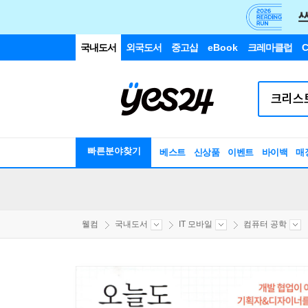
국내도서
외국도서
중고샵
eBook
크레마클럽
C
빠른분야찾기
베스트
신상품
이벤트
바이백
매
웰컴
국내도서
IT 모바일
컴퓨터 공학