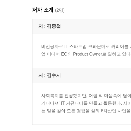
- 개발 지식을 쌓는 순서
저자 소개
(2명)
PART 02 기획자의 일
저 :
김중철
1. 서비스 기획 들여다보기
- 서비스 기획의 범위
비전공자로 IT 스타트업 코파운더로 커리어를
- 인하우스와 에이전시의 기획자
업 미디어 EO의 Product Owner로 일하고 있다
- 이유와 기준이 있는 기획
- 시각화를 통한 최종 점검
저 :
김수지
2. 협업을 위한 사전 준비
- 전체를 한눈에 파악하는 IA
- 웹 사이트의 계층 구조 이해
사회복지를 전공했지만, 어릴 적 마음속에 담아
- 목적 중심의 벤치마킹
기디마셔' IT 커뮤니티를 만들고 활동했다. 
는 일을 찾아 모든 경험을 살려 6차산업 사업을
3. 협업을 돕는 화면 설계서
- 화면 설계서를 작성하는 이유