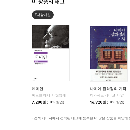
이 상품의 태그
#서탐대실
데미안
나미야 잡화점의 기적
헤르만 헤세 저/전영애 역
민음사
히가시노 게이고 저/양윤옥 역
|
7,200
원
(10% 할인)
16,920
원
(10% 할인)
검색 페이지에서 선택된 태그에 등록된 더 많은 상품을 확인해 