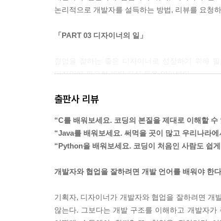
논리적으로 개발자를 설득하는 방법, 리뷰를 요청하
빈 페이지와 에러 페이지는 기획자나 디자이너가 놓치
2. 생산성 향상을 위한 협업 툴
디자인하는 데 초점이 맞춰져 있어 정작 개발을 하고
- 커뮤니케이션 도구
「PART 03 디자이너의 일」
--- p.157
- 기획자/디자이너의 협업 도구
협업을 잘하는 좋은 디자이너로 성장하기 위해 필
개발을 요청할 때는 무엇보다 요청하는 이유가 중요하
3. 개발자가 말하는 협업
디자인에 필요한 개발 지식 등을 알아본다.
을 만들어야 해요.”라는 대답은 개발자에게 전혀 공
- 2년 차, 대기업 개발자
지, 개발자의 관점에서 좋은 대안이 있는지, 개발을
출판사 리뷰
- 4년 차, 중소기업 개발자
「PART 04 개발자의 일」
의 대화를 시도하는 것이 좋다.
- 6년 차, 프리랜서 개발자
“C를 배워보세요. 코딩의 본질을 제대로 이해할 수 
- 10년 차, 에이전시 개발 CTO
개발자의 업무 환경, 협업을 위한 소통 도구를 소개
--- p.215
“Java를 배워보세요. 써먹을 곳이 많고 우리나라에
“Python을 배워보세요. 코딩이 처음인 사람도 쉽게
개발자와 협업을 잘하려면 개발 언어를 배워야 한다
기획자, 디자이너가 개발자와 협업을 잘하려면 개발 
않는다. 그보다는 개발 구조를 이해하고 개발자가 