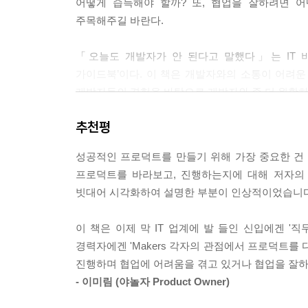
어떻게 습득해야 할까? 또, 협업을 잘하려면 
주목해주길 바란다.
「오늘도 개발자가 안 된다고 말했다」는 IT 비
가이드북’이다. 이 책은 개발자와의 소통이 어려
개발자들의 경험을 바탕으로 개발자와 좀 더 원활하
추천평
이 책의 주요 대상은 IT 기업에 근무하는 신입 
궁금한 개발자에게도 조금이나마 도움이 될 것이다
성공적인 프로덕트를 만들기 위해 가장 중요한 건 M
프로덕트를 바라보고, 진행하는지에 대해 저자의
아무런 개발 지식이 없는 상태에서 시작하여 지
빗대어 시각화하여 설명한 부분이 인상적이었습니다
해결하는지, 공동의 목표를 가지고 어떻게 협업을 해
이 책은 이제 막 IT 업계에 발 들인 신입에겐 '
경력자에겐 'Makers 각자의 관점에서 프로덕트를 
진행하며 협업에 어려움을 겪고 있거나 협업을 잘하기
- 이미림 (야놀자 Product Owner)