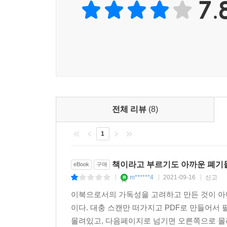
7.
이 책에서는 직업별 업무의 특징을 이해하기 쉽게 정
‘개기디마셔’에서 함께 활동하면서 협업의 어려움에
크게 공감하면서도 좋은 협업의 실마리를 찾을 수 있
- 장종례 (윤디자인 그룹, 에이아트 CTO)
전체 리뷰
(8)
1
책이라고 부르기도 아까운 폐기
eBook
구매
m******4
2021-09-16
신고
|
|
|
이북으로서의 가독성을 고려하고 만든 것이 아니
이다. 대충 스캔만 떠가지고 PDF로 만들어서
몰려있고, 다음페이지로 넘기면 오른쪽으로 몰려