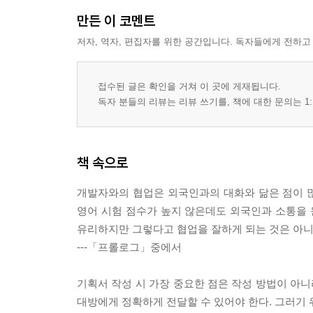
- 목적을 명확하게 전달하는 방법
만든 이 코멘트
- 설계서 타이틀의 중요성
- 스토리텔링을 위한 화면 설계서
저자, 역자, 편집자를 위한 공간입니다. 독자들에게 전하고
- 리뷰를 요청하는 방법
접수된 글은 확인을 거쳐 이 곳에 게재됩니다.
PART 03 디자이너의 일
독자 분들의 리뷰는 리뷰 쓰기를, 책에 대한 문의는 1:
1. 디자이너의 마인드셋
- 디자인 기획 의도와 목적
책 속으로
- 웹/앱 디자인과 UI/UX 디자인
- 경쟁력을 갖춘 디자이너
개발자와의 협업은 외국인과의 대화와 닮은 점이 많
영어 시험 점수가 높지 않은데도 외국인과 소통을 
2. 정확한 시각화를 위한 개발 지식
유리하지만 그렇다고 협업을 잘하게 되는 것은 아니
- 웹 디자인의 색상
---「프롤로그」중에서
- 이미지/영상
- 폰트
기획서 작성 시 가장 중요한 점은 작성 방법이 아니
- 해상도
대방에게 정확하게 전달할 수 있어야 한다. 그러기 
- 프로토타이핑