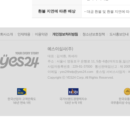
환불 지연에 따른 배상
대금 환불 및 환불 지연에 
회사소개
인재채용
이용약관
개인정보처리방침
청소년보호정책
도서홍보안내
대표 : 김석환, 최세라
주소 : 서울시 영등포구 은행로 11, 5층~6층(여의도동,일신
사업자등록번호 : 229-81-37000 통신판매업신고 : 제 200
이메일 : yes24help@yes24.com 호스팅 서비스사업자 :
Copyright ⓒ YES24 Corp. All Rights Reserved.