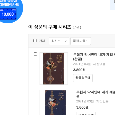
이 상품의 구매 시리즈
(7권)
최신순
품절포함
전체
무협지 악녀인데 내가 제일 쎄
(완결)
2021년 03월
제한없음
|
3,800
원
원클릭구매
무협지 악녀인데 내가 제일 
권
2021년 03월
제한없음
|
3,800
원