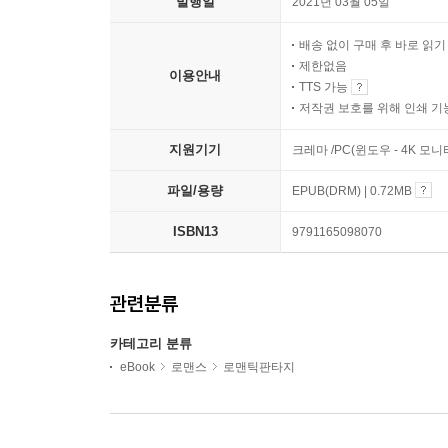
발행일
2021년 03월 05일
배송 없이 구매 후 바로 읽
제한없음
이용안내
TTS 가능
저작권 보호를 위해 인쇄 기
지원기기
크레마 /PC(윈도우 - 4K 모
파일/용량
EPUB(DRM) | 0.72MB
ISBN13
9791165098070
관련분류
카테고리 분류
eBook
로맨스
로맨틱판타지