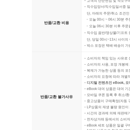
고객의 단순변심 및 착오구
직수입양서/직수입일서중 일
단, 아래의 주문/취소 조건인
오늘 00시 ~ 06시 30분 
반품/교환 비용
오늘 06시 30분 이후 주문
직수입 음반/영상물/기프트 
단, 당일 00시~13시 사이
박스 포장은 택배 배송이 가
소비자의 책임 있는 사유로 
소비자의 사용, 포장 개봉에 
복제가 가능한 상품 등의 포장을 
소비자의 요청에 따라 개별
디지털 컨텐츠인 eBook, 
eBook 대여 상품은 대여 기
모바일 쿠폰 등록 후 취소/환
반품/교환 불가사유
중고상품이 구매확정(자동 
LP상품의 재생 불량 원인이 기
시간의 경과에 의해 재판매가
전자상거래 등에서의 소비자
eBook 세트 상품은 일괄 