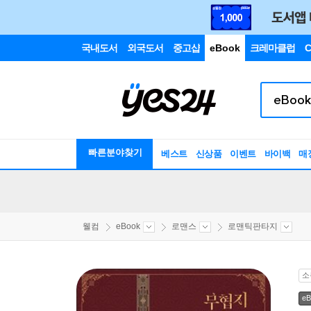
국내도서
외국도서
중고샵
eBook
크레마클럽
C
빠른분야찾기
베스트
신상품
이벤트
바이백
매
웰컴
eBook
로맨스
로맨틱판타지
소
eB