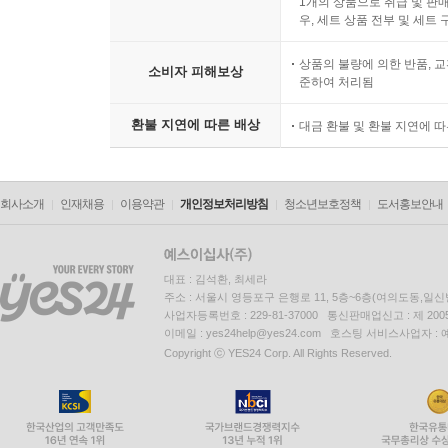
1개의 상품으로 취급 및 판매
우, 세트 상품 전부 및 세트
상품의 불량에 의한 반품, 교
소비자 피해보상
준하여 처리됨
환불 지연에 따른 배상
대금 환불 및 환불 지연에 
회사소개
인재채용
이용약관
개인정보처리방침
청소년보호정책
도서홍보안내
대표 : 김석환, 최세라
주소 : 서울시 영등포구 은행로 11, 5층~6층(여의도동,일신
사업자등록번호 : 229-81-37000 통신판매업신고 : 제 200
이메일 : yes24help@yes24.com 호스팅 서비스사업자 :
Copyright ⓒ YES24 Corp. All Rights Reserved.