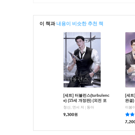
이 책과
내용이 비슷한 추천 책
[세트] 터뷸런스(turbulenc
[세트
e) (15세 개정판) (외전 포
완결)
함) (총4권/완결)
청산, 연서 저
동아
이봄아
|
9,300
원
7,20