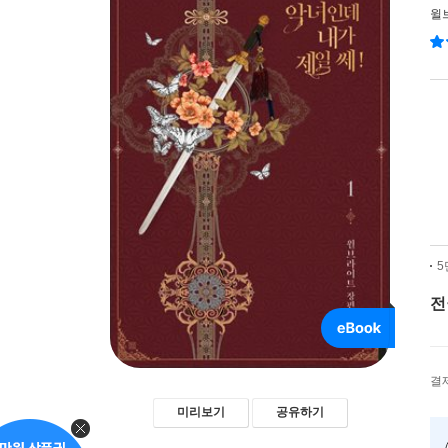
윌
5
전
결
미리보기
공유하기