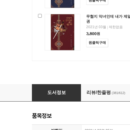
원클릭구매
무협지 악녀인데 내가 제일 
권
2021년 03월
제한없음
|
3,800
원
원클릭구매
무협지 악녀인데 내가 제일 쎄!
도서정보
리뷰/한줄평
(381/612)
품목정보