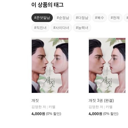
이 상품의 태그
#존댓말남
#순정남
#다정남
#복수
#천재
#직진녀
#사이다녀
#능력녀
개짓
개짓 3권 (완결)
김영한 저
카멜
김영한 저
카멜
|
|
4,000
원
(0% 할인)
4,000
원
(0% 할인)