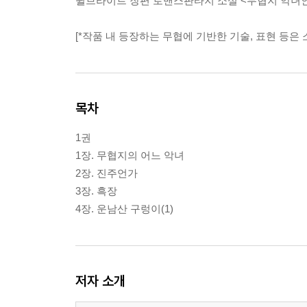
윌브라이트 장편 로맨스판타지 소설 <무협지 악녀인
[*작품 내 등장하는 무협에 기반한 기술, 표현 등은
목차
1권
1장. 무협지의 어느 악녀
2장. 진주언가
3장. 흑장
4장. 운남산 구렁이(1)
저자 소개