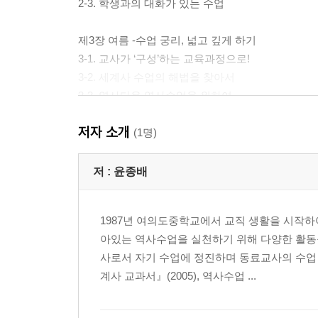
2-3. 학생과의 대화가 있는 수업
제3장 여름 -수업 궁리, 넓고 깊게 하기
3-1. 교사가 ‘구성’하는 교육과정으로!
3-2. 세계사 수업의 해법을 찾아서
3-3. 역사다운 역사수업을 위하여
저자 소개
제4장 여름방학 -수업의 외연 확장하기
(1명)
4. 역사 동아리 운영과 국내외 답사, 여행
저 :
윤종배
제5장 가을 -평가, 또 다른 수업으로 삼기
5-1. 선다형 평가, 무엇을 물을 것인가
1987년 여의도중학교에서 교직 생활을 시작하
5-2. 서?논술형 평가, 어떻게 물을 것인가
아있는 역사수업을 실천하기 위해 다양한 활동
5-3. 수행평가를 다시 생각한다
사로서 자기 수업에 정진하며 동료교사의 수업 
계사 교과서』(2005), 역사수업 ...
제6장 겨울 -함께 한 걸음, 혼자 한 발짝 가기
6-1. 과정 중심 평가, 어떻게 할까
6-2. 수업 연구 공동체, 성장의 디딤돌