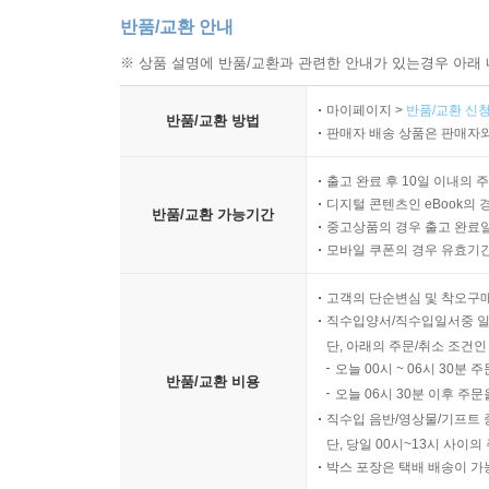
반품/교환 안내
※ 상품 설명에 반품/교환과 관련한 안내가 있는경우 아래 
마이페이지 >
반품/교환 신청
반품/교환 방법
판매자 배송 상품은 판매자와
출고 완료 후 10일 이내의 
디지털 콘텐츠인 eBook의 
반품/교환 가능기간
중고상품의 경우 출고 완료일
모바일 쿠폰의 경우 유효기간(
고객의 단순변심 및 착오구
직수입양서/직수입일서중 일
단, 아래의 주문/취소 조건인
오늘 00시 ~ 06시 30분 
반품/교환 비용
오늘 06시 30분 이후 주문
직수입 음반/영상물/기프트 
단, 당일 00시~13시 사이
박스 포장은 택배 배송이 가