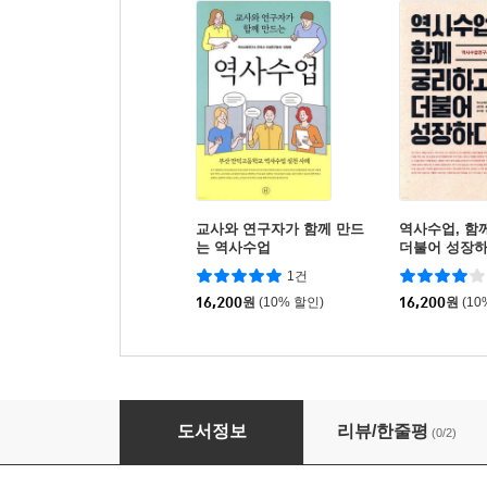
교사와 연구자가 함께 만드
역사수업, 함
는 역사수업
더불어 성장
1건
16,200
원
(10% 할인)
16,200
원
(10
역사수업 살림
도서정보
리뷰/한줄평
(0/2)