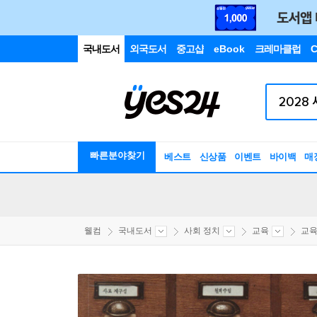
국내도서
외국도서
중고샵
eBook
크레마클럽
C
빠른분야찾기
베스트
신상품
이벤트
바이백
매
웰컴
국내도서
사회 정치
교육
교육