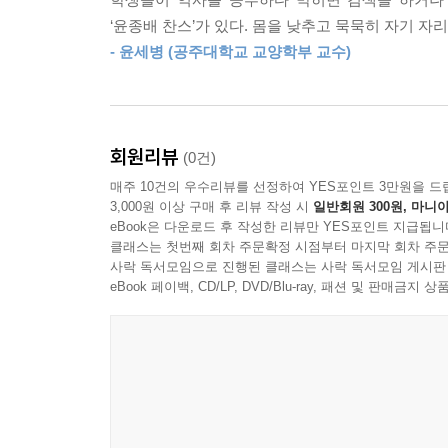
비대면 시대, 역사수업의 미래를 모색하다!
‘윤종배 찬스’가 있다. 몸을 낮추고 묵묵히 자기 
- 윤세병 (공주대학교 교양학부 교수)
“우리는 ‘왜’ 역사를 가르쳐야 할까?” “우리는 ‘어떻
역사교사라면 누구나 한 번쯤은 거울 앞에 서서 던
때면 어김없이 다시 마주하게 되는 질문들이기도 하다
과정을 공개한다. 그러면서 이는 ‘정답’이 아닌 ‘해
회원리뷰
(0건)
매주 10건의 우수리뷰를 선정하여 YES포인트 3만원을 드
“여기에 제시한 몇 가지 실마리는 수업 노하우라고
3,000원 이상 구매 후 리뷰 작성 시
일반회원 300원, 마니아
않아도 남의 비법이 참고가 되는 것처럼 정답이 아
eBook은 다운로드 후 작성한 리뷰만 YES포인트 지급됩니
클래스는 첫번째 회차 주문확정 시점부터 마지막 회차 주문
싶다.”
사락 독서모임으로 진행된 클래스는 사락 독서모임 게시판
-‘책머리에’ 중
eBook 페이백, CD/LP, DVD/Blu-ray, 패션 및 판매금
이 책의 목적은 앞서 같은 길을 걸었던 사람의 풀이
과정은 완결이 아닌 현재진행형이다. 저자의 말을 
제8장을 걸쳐 저자는 개인적으로 탐구하는 과제
동료교사들과 머리를 맞대어 의견을 나누고, 다가올
구체적으로 그려보는 일, 턱없이 부족한 성인지감수
모든 교과가 어느 정도 이런 특성을 공유하겠지만,