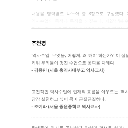
내용을 영역별로 나누어 총 8장으로 구성했다.
역사수업의 목적과 특징을 되짚는다. 제2장 ‘봄
학생들의 눈높이에 맞게 풀어주기 위한 다채로운 
제3장 ‘여름-수업 궁리, 넓고 깊게 하기’에서는 
추천평
경험을 살려 교육과정을 주도적으로 구성하는 연
이루어질 수 있는 방도를 모색한다. 이어지는 제4
‘역사수업, 무엇을, 어떻게, 왜 해야 하는가?’ 이
국내외답사를 활용하는 방안을 사례를 중심으로 소개한
키워 우리들이 멋진 수업으로 꽃피울 차례다.
관행적으로 진행하는 선다형, 서?논술형, 수행평가
- 김종민 (서울 홍익사대부고 역사교사)
살펴본다. 제6장 ‘겨울-함께 한 걸음, 혼자 한 
방안을 살펴본다. 수업 연구 공동체를 통해 동료
중요성을 사례와 함께 살펴본다. 제7장 ‘겨울방학
고전적인 역사수업에 현재적 흐름을 아우르는 ‘역사수
담았다. 마지막 장, 제8장 ‘환절기-원격수업의 길
당장 실천하고 싶어 몸이 근질근질하다.
저마다 원격수업의 길을 찾고 있는 여러 선생님과
- 조예라 (서울 중원중학교 역사교사)
제시한다.
우리는 왜, 어떻게 역사를 가르쳐야 하는가?
학생들이 역사를 공부하다 막히면 검색을 하거나