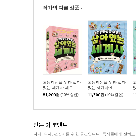
6-3. 교사의 독자적인 심층 연구
작가의 다른 상품
제7장 겨울방학 -배움의 길, 교사의 길 걷기
7. 역사를 가르치며 사는 삶
제8장 환절기 -원격수업의 길 찾기
8. 원격 대세: 원격수업에 대처하는 우리의 자세
부록 - 더 행복한 수업 꿈꾸기
1. 역사 수업 10문 10답
초등학생을 위한 살아
초등학생을 위한 살아
2. 역사 수업에 도움이 되는 웹사이트
있는 세계사 세트
있는 세계사 4
있
81,900
원
(10% 할인)
11,700
원
(10% 할인)
1
만든 이 코멘트
저자, 역자, 편집자를 위한 공간입니다. 독자들에게 전하고