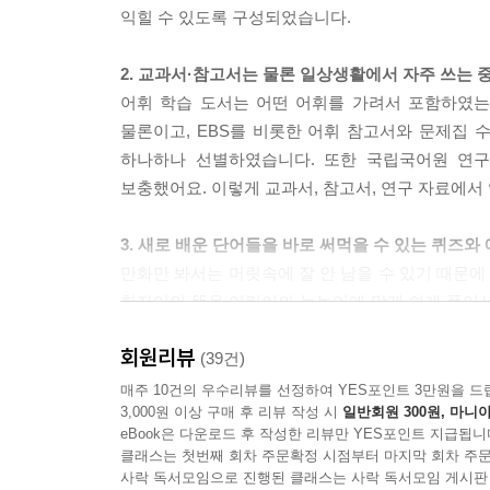
익힐 수 있도록 구성되었습니다.
2. 교과서·참고서는 물론 일상생활에서 자주 쓰는 
어휘 학습 도서는 어떤 어휘를 가려서 포함하였는
물론이고, EBS를 비롯한 어휘 참고서와 문제집
하나하나 선별하였습니다. 또한 국립국어원 연구
보충했어요. 이렇게 교과서, 참고서, 연구 자료에서 
3. 새로 배운 단어들을 바로 써먹을 수 있는 퀴즈와 
만화만 봐서는 머릿속에 잘 안 남을 수 있기 때문에
한자어의 뜻을 어린이의 눈높이에 맞게 쉽게 풀어서 
연결하기 등 다양하고 흥미로운 퀴즈를 통해 배운 
회원리뷰
재치있는 예문들을 제시하였습니다.
(39건)
매주 10건의 우수리뷰를 선정하여 YES포인트 3만원을 드
3,000원 이상 구매 후 리뷰 작성 시
일반회원 300원, 마니아
4. 국어 전문가가 감수하여 더욱 믿을 만한 내용!
eBook은 다운로드 후 작성한 리뷰만 YES포인트 지급됩니
학습만화의 생명력은 바로 내용의 정확성이예요. 
클래스는 첫번째 회차 주문확정 시점부터 마지막 회차 주문
것만 못합니다. 《놓지 마 어휘》는 오랫동안 우
사락 독서모임으로 진행된 클래스는 사락 독서모임 게시판