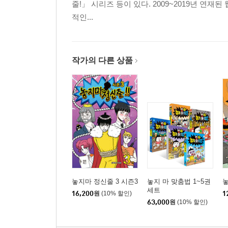
줄!」 시리즈 등이 있다. 2009~2019년 연재
적인...
작가의 다른 상품
놓지마 정신줄 3 시즌3
놓지 마 맞춤법 1~5권
놓
세트
16,200
원
(10% 할인)
1
63,000
원
(10% 할인)