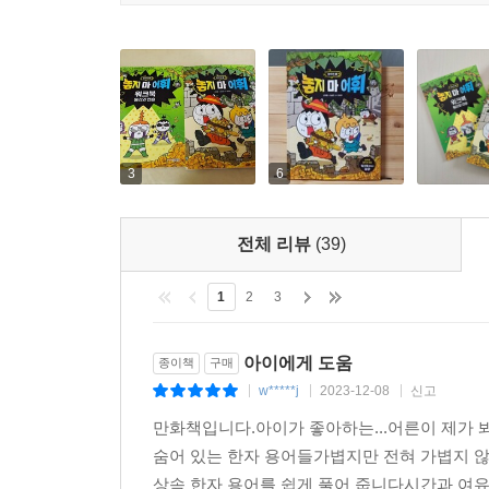
3
6
전체 리뷰
(39)
1
2
3
아이에게 도움
종이책
구매
w*****j
2023-12-08
신고
|
|
|
만화책입니다.아이가 좋아하는...어른이 제가
숨어 있는 한자 용어들가볍지만 전혀 가볍지 
상속 한자 용어를 쉽게 풀어 줍니다시간과 여유