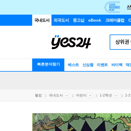
국내도서
외국도서
중고샵
eBook
크레마클럽
C
빠른분야찾기
베스트
신상품
이벤트
바이백
매
웰컴
국내도서
어린이
1-2학년
1-