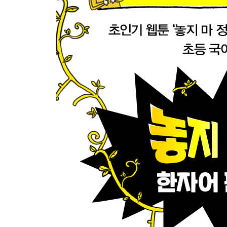
21 난 외계인에게 계시를 받았거든!
22 어쩜, 매질도 고상하시네요
23 고난을 극복해야 우승할 수 있어!
24 네 사고방식은 온통 절약뿐이냐!
25 뭔가 수상한 알바 모집 공고
26 회장 선거에 나선 주리의 공약
27 역시 우리의 공존은 힘든 것인가
28 저희는 수공업이라 비쌉니다
29 정구의 공손함이 수상해!
30 놈을 너무 과대평가했군
31 너무 과식했더니 배에 가스가…
32 우리에겐 큰 과제가 있어
33 이렇게 방관만 할 거야?!
34 제 관할은 이곳뿐입니다만…
35 이마가 광장 수준이네!
36 다른 교역 수단을 찾아 보자고!
37 아주 교묘하게 바꿔 드리지!