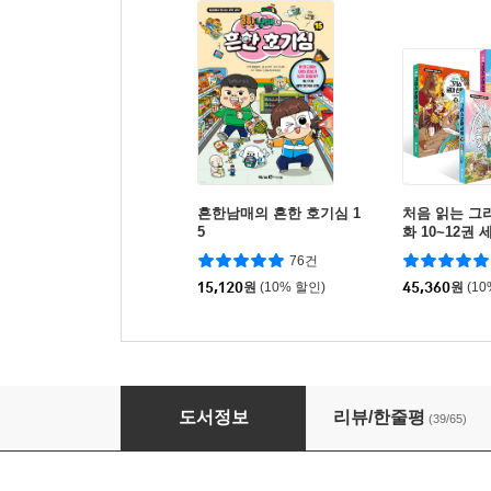
흔한남매의 흔한 호기심 1
처음 읽는 그
5
화 10~12권 
76건
15,120
원
(10% 할인)
45,360
원
(1
놓지 마 어휘 한자어 1
도서정보
리뷰/한줄평
(39/65)