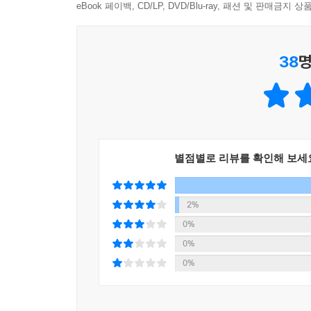
적절한 활용을 알려주기 위해, 단어 설명과 만화 대
eBook 페이백, CD/LP, DVD/Blu-ray, 패션 및 판매금
5. 한자어가 만들어진 원리를 깨우치게 해주는 별책
38
명
단지 한자어를 배우는 것뿐만 아니라 그 한자어가 
특별 별책 부록까지 제공됩니다. 별책 부록에는 
도식을 통해 직관적으로 알 수 있게 구성했어요. 또
으로 구성된 부록은 부모님 혹은 공부방이나 학원
어휘를 워크북으로 정리하면서 어려운 한자어를 평생
별점별로 리뷰를 확인해 보세
2%
0%
0%
0%