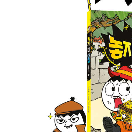
38 옷을 너무 많이 구매했잖아!
39 유력한 용의자라 구속했지!
40 ‘구설’은 남을 헐뜯는 말!
놓지 마 어휘 퀴즈!
41 불쌍한 저희를 구원해 주세요우~
42 아버지, 국익을 위해 참으세요!
43 주리, 내 앞에 굴복시켜 주지!
44 휴게실 이용했다고 권고 휴직…?
45 고귀한 왕궁에서 당장 나가!
46 내 근처에도 안 왔지롱~
47 저 기품 있는 자태 좀 봐!
48 이상한 기호가 있는 보물 지도 발견!
49 지금 몹시 허기가 져서 그런데…
50 이런 기적 같은 일이?!
51 이 난관을 헤쳐 나가야 하는데…
52 난방이 너무 세서 익어 버렸어…
53 전기료 천만 원을 납부하세요