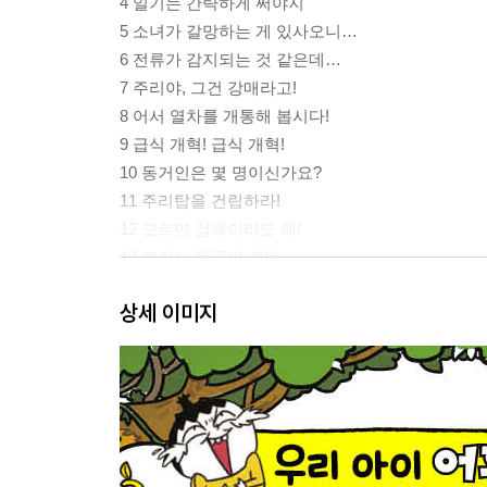
4 일기는 간략하게 써야지
5 소녀가 갈망하는 게 있사오니…
6 전류가 감지되는 것 같은데…
7 주리야, 그건 강매라고!
8 어서 열차를 개통해 봅시다!
9 급식 개혁! 급식 개혁!
10 동거인은 몇 명이신가요?
11 주리탑을 건립하라!
12 모르면 검색이라도 해!
13 모카노 왕국의 격언
14 격려의 의미로 고기를 추가해 주지
상세 이미지
15 꽃에 안 좋은 편견이 있어!
16 오래 뛰면 산소 결핍이 와서…
17 엄마에 대한 경외심이 없어!
18 벌써 그런 경지에 오르다니!
19 여기 배경 빨리 바꿔 줘!
20 이 경로가 맞긴 한 거요?
놓지 마 어휘 퀴즈!