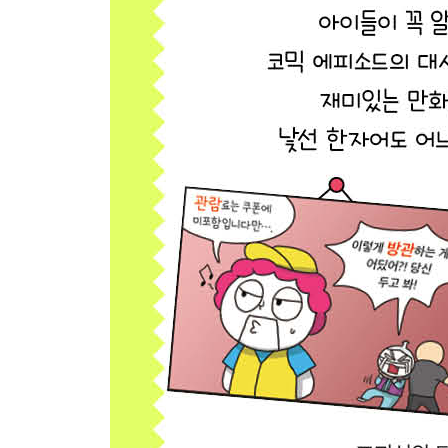
70 이런 건 동영상으로 찍어야 해!
71 아빠도 동등하게 기저귀 차세요!
72 설득의 고수를 만나다
73 범죄자 명단에 등재된 사기꾼
74 앞뒤 다 생략하고 말하지 마!
75 이렇게 된 이상 전력을 다한다!
76 자~ 비행기 이륙합니다~
77 주리 토론자, 이대로 고립되나요?
78 쓸쓸하고 삭막한 삭막삭막동
79 정구야, 스릴을 만끽했니?
80 갑자기 면상을 들이밀고 그래!
놓지 마 어휘 퀴즈!
정답
찾아보기