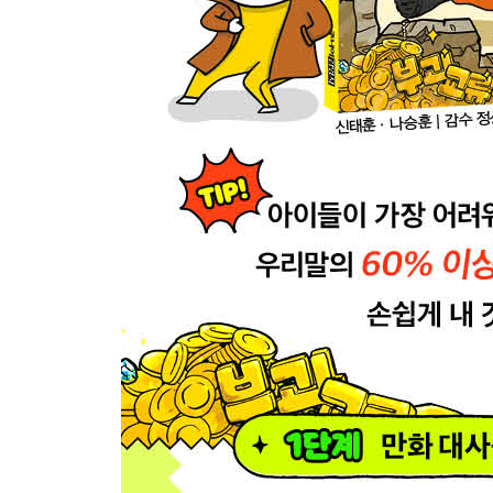
54 우리 내부에 배신자가 있다니!
55 내구성이 좋은 옷이니 괜찮아
56 내 농장에서 다 나가!
57 그럼 다수결로 빨리 정해!
58 단신이지만 최선을 다했다고!
59 단호하게 결단을 내리세요!
60 우리도 단합하면 무섭다고!
놓지 마 어휘 퀴즈!
61 첨단 장비의 힘을 빌려야겠어!
62 이런 시련을 감당해야 하다니…
63 드디어 찾았다, 훈남 대륙!
64 어떻게 대처해야 하지?!
65 음식을 먹었으면 대가를 치러야지
66 줄줄도립공원에서 길을 잃다
67 너 혼자 독주하면 곤란하다고!
68 독후감을 이렇게 잘 쓰다니!
69 지독한 마녀 같으니라고…