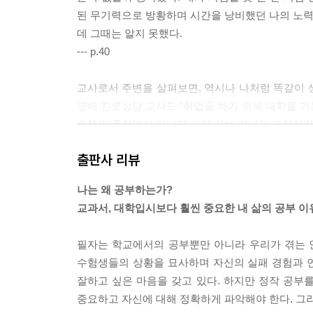
된 무기력으로 방황하며 시간을 낭비했던 나의 노력 
데 그때는 알지 못했다.
--- p.40
교사로서 주변을 살펴보면, 역시나 나처럼 똑같이 
영배 진로상담 교사도 “취업을 하기 위해 대학을 가
인생의 종착역이 아니라 거쳐 가는 하나의 과정이길
--- p.57
출판사 리뷰
혹시 재수해서 좋은 대학에 진학했다 하더라도, 원
나는 왜 공부하는가?
으니, 사회에 나가서도 ‘부적응’ 하는 경우도 많
교과서, 대학입시보다 훨씬 중요한 내 삶의 공부 
고독하게 지내던 사람들은 외로움 때문에 많이 괴로
--- p.72
필자는 학교에서의 공부뿐만 아니라 우리가 겪는 
수험생들의 상황을 묘사하며 자신의 실패 경험과 연
심리학자들도 인간만이 다른 사람들로부터 존중받고
잘하고 싶은 마음을 갖고 있다. 하지만 정작 공부를
다. 대학 이름으로 사람을 평가하는 것은 우스운 
중요하고 자신에 대해 정확하게 파악해야 한다. 그리
다. 물론 대학입시를 충실히 준비하며 노력한 대가라