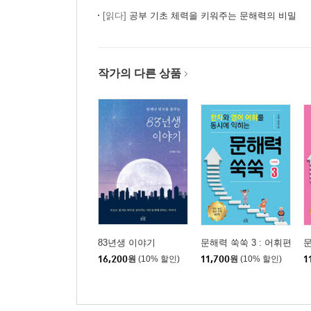
[읽다]
공부 기초 체력을 키워주는 문해력의 비밀
작가의 다른 상품
83년생 이야기
문해력 쑥쑥 3 : 어휘편
문
16,200
원
(10% 할인)
11,700
원
(10% 할인)
1