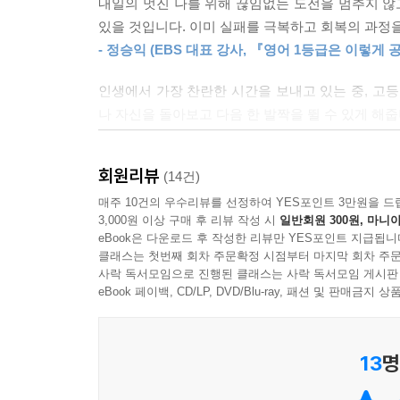
내일의 멋진 나를 위해 끊임없는 도전을 멈추지 않
렵다고 포기하고, 일이 어렵다고 포기하고, 인간관
있을 것입니다. 이미 실패를 극복하고 회복의 과정
--- p.300
- 정승익 (EBS 대표 강사, 『영어 1등급은 이렇게
인생에서 가장 찬란한 시간을 보내고 있는 중, 고등
나 자신을 돌아보고 다음 한 발짝을 뛸 수 있게 해줍
- 성기홍 (영어교육 인플루언서, 『효린파파와 함께하
회원리뷰
(14건)
어쩌면 우리 어른들조차 스스로 어떤 부모와 교육자가
적이 없기에 아이들을 으레 우리가 해왔던 방식 그
매주 10건의 우수리뷰를 선정하여 YES포인트 3만원을 드
3,000원 이상 구매 후 리뷰 작성 시
일반회원 300원, 마니아
- 따스 이은주 (교사 인플루언서, 『알파벳 무작정 
eBook은 다운로드 후 작성한 리뷰만 YES포인트 지급됩니
클래스는 첫번째 회차 주문확정 시점부터 마지막 회차 주문
높은 목표를 이루는 게 성공이 아니라 어제의 나
사락 독서모임으로 진행된 클래스는 사락 독서모임 게시판
저에게는 흔한 자기계발서들의 한 마디보다 훨씬 가
eBook 페이백, CD/LP, DVD/Blu-ray, 패션 및 판매금
- 한리나 (학부모, 전 안양외고 운영위원장)
13
명