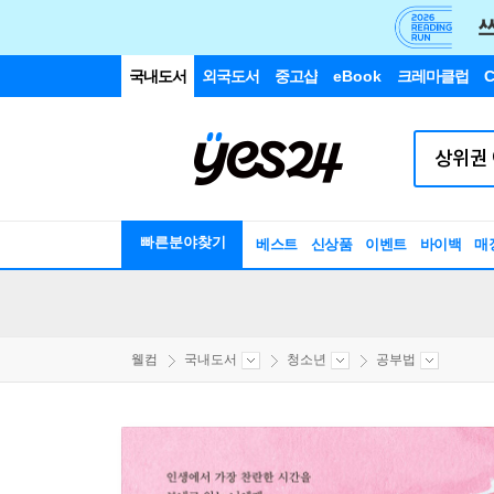
국내도서
외국도서
중고샵
eBook
크레마클럽
C
빠른분야찾기
베스트
신상품
이벤트
바이백
매
웰컴
국내도서
청소년
공부법