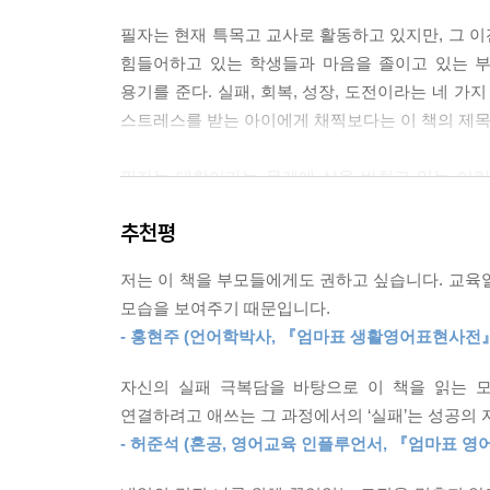
입시에 성공한 사람들은 피나는 노력을 했으니 말이
필자는 현재 특목고 교사로 활동하고 있지만, 그 
--- p.106
힘들어하고 있는 학생들과 마음을 졸이고 있는 부
용기를 준다. 실패, 회복, 성장, 도전이라는 네 가
공부 습관도 마찬가지다. 책상에 앉기까지가 힘들지,
스트레스를 받는 아이에게 채찍보다는 이 책의 제목
음에 공부 습관을 들이는 건 쉽지 않을 수 있다. 
최소 21일에서 많게는 100일까지 걸린다고 한다.
필자는 대학이라는 무게에 삶을 바치고 있는 어린
한다.
심리학부터 최근 학습론까지 방대한 양의 국내외
--- p.175
추천평
그렇다고 냉철한 조언을 던지는 것이 아니라 따스하
귀에 닿도록 말이다.
분명한 건 책을 읽는 사람과 안 읽는 사람은 차이가 
저는 이 책을 부모들에게도 권하고 싶습니다. 교육
는 것처럼 우리는 책을 읽지 않으면 지배받는 삶을 
모습을 보여주기 때문입니다.
이 책을 부모들에게도 꼭 권하고 싶다. 교육열 높은
다. 생각 없이, 실천 없이 주구장창 책만 읽는 사람
- 홍현주 (언어학박사, 『엄마표 생활영어표현사전』
잘 보여주기 때문이다. 그리고 아이들의 불안, 무기
이다.
부모들이 자녀들을 더 잘 이해할 수 있기를 바란다
--- p.195
자신의 실패 극복담을 바탕으로 이 책을 읽는 
자신에게 꼭 맞는 일과 인생, 비전을 찾아가는 데 
연결하려고 애쓰는 그 과정에서의 ‘실패’는 성공의
주변엔 공부가 자신의 체질이 아니라고 생각하는 사람
- 허준석 (혼공, 영어교육 인플루언서, 『엄마표 영
않았지만, 배움의 길에 도전했다. 그리고 전공과는 