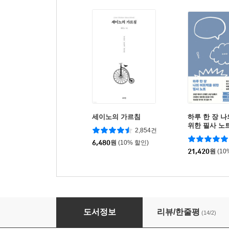
세이노의 가르침
하루 한 장 
위한 필사 노
2,854건
6,480
원
(10% 할인)
21,420
원
(10
공부하느라 수고했어, 오늘도
도서정보
리뷰/한줄평
(14/2)