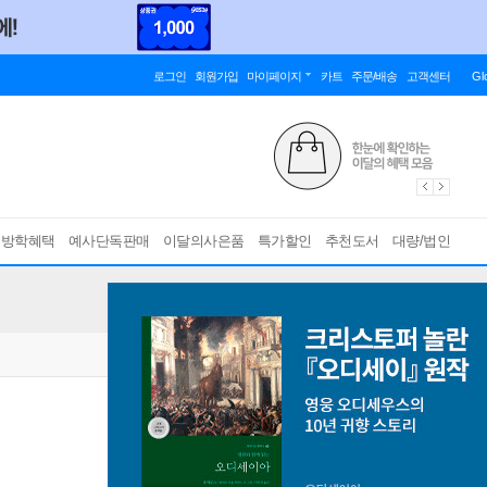
로그인
회원가입
마이페이지
카트
주문/배송
고객센터
Gl
름방학혜택
예사단독판매
이달의사은품
특가할인
추천도서
대량/법인