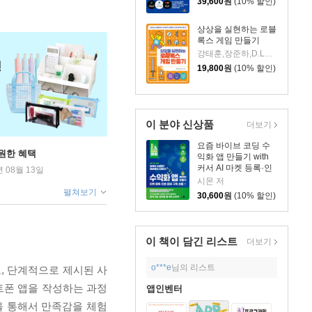
39,600
원
(10% 할인)
상상을 실현하는 로블
록스 게임 만들기
강태훈,장준하,D.LAB 저
19,800
원
(10% 할인)
이 분야 신상품
더보기
요즘 바이브 코딩 수
원한 혜택
익화 앱 만들기 with
커서 AI 마켓 등록·인
년 08월 13일
앱 결제·구독 상품
시몬 저
펼쳐보기
30,600
원
(10% 할인)
이 책이 담긴
리스트
더보기
o***e
님의 리스트
, 단계적으로 제시된 사
트폰 앱을 작성하는 과정
앱인벤터
을 통해서 만족감을 체험