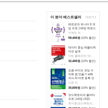
이 분야 베스트셀러
더보기
레트로의 유니티 6 게
임 프로그래밍 에센스
이제민 저
59,400
원
(10% 할인)
데이터 중심 애플리케
이션 설계
마틴 클레프만 저/정재부,김영준,이도경 공저
32,400
원
(10% 할인)
요즘 바이브 코딩 수
익화 앱 만들기 with
커서 AI 마켓 등록·인
앱 결제·구독 상품
시몬 저
30,600
원
(10% 할인)
코드팩토리의 플러터
프로그래밍 (3판)
최지호(코드팩토리) 저