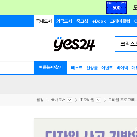
국내도서
외국도서
중고샵
eBook
크레마클럽
C
빠른분야찾기
베스트
신상품
이벤트
바이백
매
웰컴
국내도서
IT 모바일
모바일 프로그래..