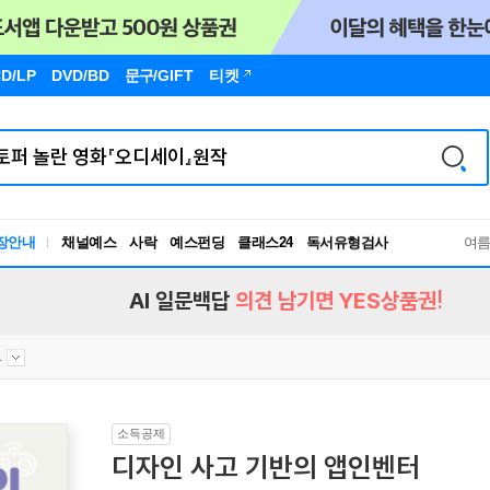
D/LP
DVD/BD
문구
/GIFT
티켓
장안내
채널예스
사락
예스펀딩
클래스24
독서유형검사
여
RBTI Lab
독서유형검사
AI 일문백답
의견 남기면 YES상품권!
.
소득공제
디자인 사고 기반의 앱인벤터