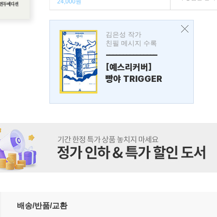
24,000원
김은성 작가
친필 메시지 수록
---------------
[예스리커버]
빵야 TRIGGER
배송/반품/교환