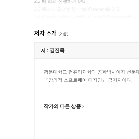
2.2 팀 회의 진행하기 041
2.3 텍스트 음성변환기 textReader.aia 043
2.4 음성인식 텍스트 변환기 voiceToText.aia 049
2.5 언어 번역기 translator_english.aia 056
저자 소개
- 정리하기 064
(2명)
- 연습문제 065
저 :
김진묵
CHAPTER 3 디자인사고(2) 067
광운대학교 컴퓨터과학과 공학박사이자 선문대
3.1 정의하기 069
『창의적 소프트웨어 디자인』 공저자이다.
3.2 팀 회의 진행하기 071
3.3 랜덤 메뉴 선택하기 foodSelect.aia 074
3.4 안전 지킴이 keepSafe.aia 082
3.5 영어 단어장과 안전 지킴이 keepSafe2.aia 087
작가의 다른 상품
- 정리하기 097
- 연습문제 098