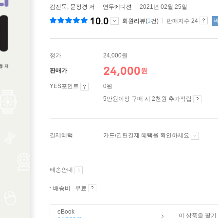
김진묵
,
문정경
저
연두에디션
2021년 02월 25일
10.0
회원리뷰(
1
건)
판매지수 24
정가
24,000원
24,000
원
판매가
YES포인트
0원
5만원이상 구매 시 2천원 추가적립
결제혜택
카드/간편결제 혜택을 확인하세요
배송안내
배송비 : 무료
eBook
이 상품을 팔기