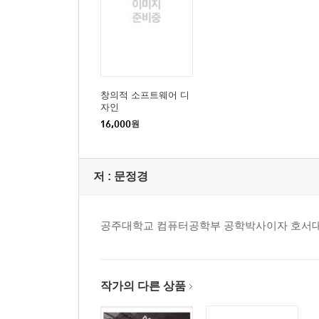
CHAPTER 4 디자인사고(3) 099
4.1 아이디어(3단계) 101
4.2 팀 회의 진행하기 109
4.3 여행지 선택하기 travelSelect.aia 111
4.4 그림 그리기와 공유하기 painting.aia 119
창의적 소프트웨어 디
자인
- 정리하기 130
16,000
원
- 연습문제 132
저 :
문정경
CHAPTER 5 디자인사고(4) 135
5.1 프로토타입(4단계) 137
5.2 팀 회의 진행하기 143
공주대학교 컴퓨터공학부 공학박사이자 호서대
5.3 나 여기 있어 iamhere.aia 145
5.4 카메라와 갤러리 camera.aia 157
5.5 캠코더와 공유 camcorder.aia 163
작가의 다른 상품
- 정리하기 168
- 연습문제 170