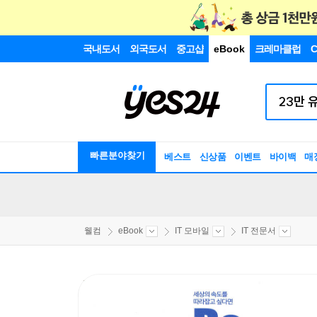
국내도서
외국도서
중고샵
eBook
크레마클럽
C
빠른분야찾기
베스트
신상품
이벤트
바이백
매
웰컴
eBook
IT 모바일
IT 전문서