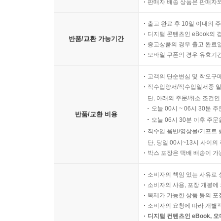
판매자 배송 상품은 판매자와
출고 완료 후 10일 이내의 
디지털 콘텐츠인 eBook의 
반품/교환 가능기간
중고상품의 경우 출고 완료일
모바일 쿠폰의 경우 유효기간(
고객의 단순변심 및 착오구
직수입양서/직수입일서중 일
단, 아래의 주문/취소 조건인
오늘 00시 ~ 06시 30분 
반품/교환 비용
오늘 06시 30분 이후 주문
직수입 음반/영상물/기프트 
단, 당일 00시~13시 사이
박스 포장은 택배 배송이 가
소비자의 책임 있는 사유로 
소비자의 사용, 포장 개봉에 
복제가 가능한 상품 등의 포장을 
소비자의 요청에 따라 개별
디지털 컨텐츠인 eBook, 