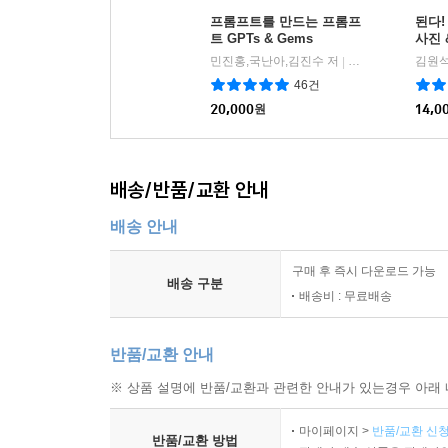
프롬프트를 만드는 프롬프
된다!
트 GPTs & Gems
사진 
민진홍,국난아,김진수 저
성안당
김원석
|
46건
20,000
원
14,0
배송/반품/교환 안내
배송 안내
구매 후 즉시 다운로드 가능
배송 구분
배송비 : 무료배송
반품/교환 안내
※ 상품 설명에 반품/교환과 관련한 안내가 있는경우 아래 
마이페이지 >
반품/교환 신청
반품/교환 방법