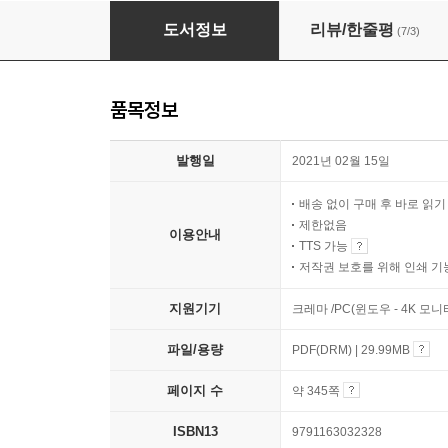
Do it! 쉽게 배우는 R 텍스트 마이닝
도서정보
리뷰/한줄평
(7/3)
품목정보
발행일
2021년 02월 15일
배송 없이 구매 후 바로 읽
제한없음
이용안내
TTS 가능
저작권 보호를 위해 인쇄 기
지원기기
크레마 /PC(윈도우 - 4K 모
파일/용량
PDF(DRM) | 29.99MB
페이지 수
약 345쪽
ISBN13
9791163032328