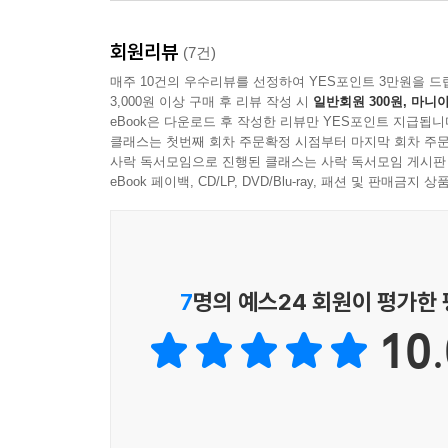
관리자 등 모두가 알아야 할 기초 소양이 된 것이다
분석부터 상대적으로 중요한 단어를 짚어 주는 ‘오즈비
회원리뷰
단어 맥락 분석, 단어가 사용된 문단의 주제를 찾아 
(7건)
게다가 텍스트 데이터 분석이 편해지는 ‘꿀팁’
매주 10건의 우수리뷰를 선정하여 YES포인트 3만원을 드
3,000원 이상 구매 후 리뷰 작성 시
일반회원 300원, 마니아
꿀단지’이다.
eBook은 다운로드 후 작성한 리뷰만 YES포인트 지급됩니
클래스는 첫번째 회차 주문확정 시점부터 마지막 회차 주문
내일 ‘사용자 선호도 분석’ 보고서를 제출해야 하는
사락 독서모임으로 진행된 클래스는 사락 독서모임 게시판
보고서, 기사, 프레젠테이션에 바로 사용해도 손색없
eBook 페이백, CD/LP, DVD/Blu-ray, 패션 및 판매금
저자는 “이 책을 집필할 때 바로 실무에 사용해도 
일하고 강의하면서 만난 후배와 수강자가 꼽은 국
때문이다. 이 책은 그런 지점을 완벽하게 해소하
7
명의 예스24 회원이 평가한
만드는 시각화 자료는 내일 당장 보고서, 신문 기사
10.
저자는 당신이 어디에서 어떻게 어려워할지 다 알고
저자가 옆에 앉아 친절하게 설명해 주는 문장으로 
텍스트 분석 과정은 가시밭길이다. 어디에서 어떤 