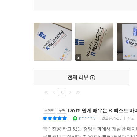
겪어 본 베테랑 중의 베테랑이다. 본문을 읽다 
겁니다.”라고 말해 주는 느낌을 받을 것이다. 또한
본문 중간중간에 ‘꿀팁’, ‘알아두면 좋아요’로 풍부
2
전체 리뷰
(7)
1
Do it! 쉽게 배우는 R 텍스트 
종이책
구매
s*********7
2023-04-25
신고
|
|
|
복수전공 하고 있는 경영학과에서 개설한 데이
공부해보고 싶었다. 책은01장부터 09장까지있는데