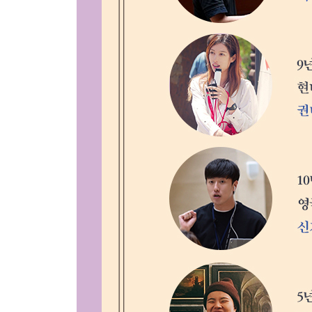
Day 69 르네상스의 아버지 [조토 디본도네 | 최후의
Day 70 플랑드르 화풍이란 [한스 멤링 | 성모의 7가
Day 71 라파엘로의 스승 [피에트로 페루지노 | 성 
Day 72 자신에 대한 끝없는 고뇌 [알브레히트 뒤러 
Day 73 르네상스 시대 3대 거장 [라파엘로 산치오 
Day 74 베네치아 최고의 금손 [베첼리오 티치아노 
Day 75 16세기판 ‘태극기 휘날리며’ [알브레히트 
Day 76 황제가 붓을 쥐여주는 명예 [베첼리오 티치아
Day 77 오래 산다는 것은 행복일까? [베첼리오 티
Day 78 로맨틱한 웨딩 스냅 [페테르 파울 루벤스 
Day 79 바로크의 정석 [페테르 파울 루벤스 | 최후의
Day 80 빛의 마술사 [페테르 파울 루벤스 | 레우키
Day 81 청년 렘브란트 [렘브란트 반 레인 | 젊은 자
Day 82 천국의 눈물 [렘브란트 반 레인 | 이삭의 희생
그 외 지역
Day 83 마녀사냥의 전말 [엘리자베타 시라니 | 베