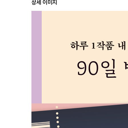
상세 이미지
Day 23 어머니의 사랑을 갈망했던 천재 [레오나르도 
Day 24 현실 속의 성모 마리아 [미켈란젤로 메리시 
Day 25 영웅에게 걸맞은 그림 [자크 루이 다비드 |
Day 26 평범한 시민들의 위대한 용기 [외젠 들라크
Day 27 아름답지 않은 현실일지라도 [귀스타브 쿠르
Day 28 화가를 둘러싼 사실적 알레고리 [귀스타브 
Day 29 숭고한 노동을 향한 따뜻한 시선 [장 프랑수
Day 30 조금 이상한 비너스 [알렉상드르 카바넬 | 
Day 31 그림에서 무엇을 보았기에 [에두아르 마네 |
Day 32 불편한 그림 [에두아르 마네 | 올랭피아]
Day 33 인상주의의 시작 [클로드 모네 | 인상: 해돋이
Day 34 순간 포착의 대가 [에드가 드가 | 압생트]
Day 35 화가의 슬픈 이별 의식 [클로드 모네 | 임종
Day 36 아름다움을 남기는 일 [오귀스트 르누아르 
Day 37 같지만 완전히 다른 작품 [빈센트 반 고흐 | 낮잠
Day 38 미술관에 던져진 천박한 농담 [마르셀 뒤샹 | L
Day 39 마티스 블루 [앙리 마티스 | 푸른 누드 Ⅳ]