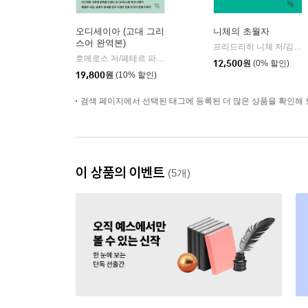
오디세이아 (고대 그리
니체의 초월자
스어 완역본)
프리드리히 니체 저/김철 편역
호메로스 저/페테르 파울 루벤스 그림/박문재 역
현대지성
|
12,500
원
(0% 할인)
19,800
원
(10% 할인)
검색 페이지에서 선택된 태그에 등록된 더 많은 상품을 확인해 
이 상품의 이벤트
(5개)