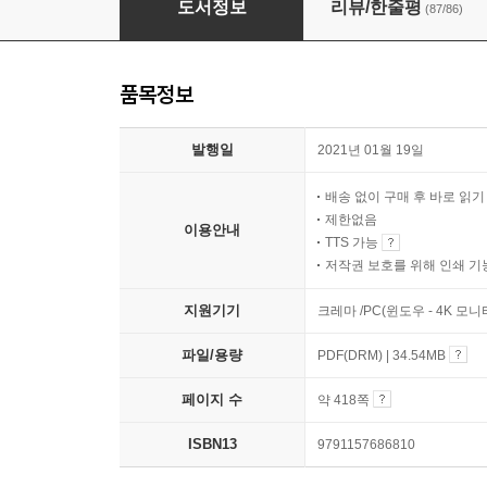
도서정보
리뷰/한줄평
(87/86)
품목정보
발행일
2021년 01월 19일
배송 없이 구매 후 바로 읽
제한없음
이용안내
TTS 가능
저작권 보호를 위해 인쇄 기
지원기기
크레마 /PC(윈도우 - 4K 모
파일/용량
PDF(DRM) | 34.54MB
페이지 수
약 418쪽
ISBN13
9791157686810