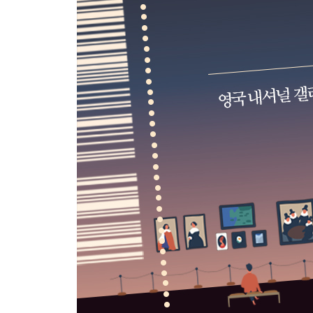
네덜란드
Day 40 17세기의 여성 화가 [유딧 레이스터르 | 
Day 41 낮에 그린 야경 [렘브란트 반 레인 | 야경]
Day 42 네덜란드의 모나리자 [요하네스 페르메이르 
Day 43 아버지를 향한 애증 [빈센트 반 고흐 | 성경
Day 44 고흐의 옆모습 [앙리 드 툴르즈 로트레크 |
Day 45 절망 또는 희망 [빈센트 반 고흐 | 까마귀가 
스페인
Day 46 기도하는 마음으로 그린 그림 [프라 안젤리코
Day 47 그림, 한 편의 드라마가 되다 [로히어르 반
Day 48 성인을 위한 동화 [히에로니무스 보스 | 7개
Day 49 환상과 기괴함의 세계 [히에로니무스 보스 |
Day 50 유럽을 뒤흔든 흑사병의 공포 [피터르 브뤼헐
Day 51 나는 나만의 길을 걷겠다 [엘 그레코 | 그
Day 52 동서고금의 교훈을 그리다 [엘 그레코 | 오