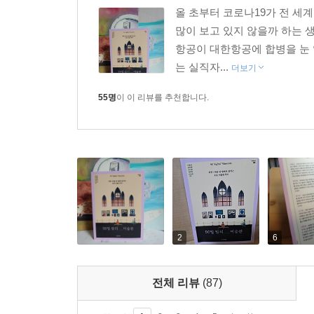
이 책의 저자들은 유럽에 여행 온 한국 여행객을 
올 초부터 코로나19가 전 세
설명으로 이야기하는 데 탁월합니다. 이러한 특징
많이 보고 있지 않을까 하는 
세계사의 주요 사건이나 화가의 특징 또는 회화 
항공이 대한항공에 합병을 눈 
흐름에 따라 감상할 수 있도록 했습니다. 이는 화가
는 실직자...
더보기
합니다.
55명
이 이 리뷰를 추천합니다.
또한 글 끝머리마다 저자가 제안하는 ‘감상 팁’을
주요한 부분에 대한 것이기도 하고, 함께 감상하면 
그림을 감상하는 데 또 다른 재미를 선사합니다.
『90일 밤의 미술관』은 동양북스에서 오래 곁에 두
『90일 밤의 클래식』과 함께 한 계절만큼의 시간
2
6
전체 리뷰
(87)