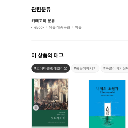
관련분류
카테고리 분류
eBook
예술 대중문화
미술
이 상품의 태그
#크레마클럽에있어요
#붓끝의메세지
#북클러버의선