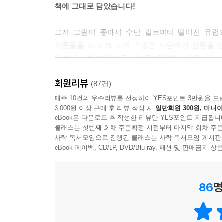
책에 그대로 담았습니다!
을 보낸 곳은 역시 푸른 따뜻함이 머문 곳, 남프랑
니다.
그저 그림이 좋아서 수만 킬로미터 떨어진 유럽
--- p.179, 「앙리 마티스, [푸른 누드 Ⅳ]」 중에서
작품들을 보고 또 보며 수많은 사람에게 감동을 전
달려가 그림 속 주인공과 눈을 마주치고 대화 나누고
당시에는 이런 문화가 사회문제로 전혀 인식되지 않았
놓친 걸까요? (중략) 레이스터르의 작품들은 그녀가
회원리뷰
프랑스 파리의 루브르 박물관과 오르세 미술관에서 
(87건)
작품으로 오인받았던 그녀의 작품들을 그녀의 시선에
스페인의 이진희 가이드와 독일의 명선아 가이드,
매주 10건의 우수리뷰를 선정하여 YES포인트 3만원을 드
--- p.188, 「유딧 레이스터르, [젊은 여인에게 돈
3,000원 이상 구매 후 리뷰 작성 시
일반회원 300원, 마니아
각지의 미술관에서 최고 평점을 받으며 수많은 여
eBook은 다운로드 후 작성한 리뷰만 YES포인트 지급됩니
미술관에서 독자들에게 꼭 보여주고 싶은 작품과 
로히어르가 플랑드르 거장의 반열에 당당히 오른 힘
클래스는 첫번째 회차 주문확정 시점부터 마지막 회차 주문
걸음을 옮겨가며 듣던 해설 그대로를 책에 담았습니
사락 독서모임으로 진행된 클래스는 사락 독서모임 게시판
니다. (중략) 때로는 한 장의 그림이 영화나 소설
eBook 페이백, CD/LP, DVD/Blu-ray, 패션 및 판매금
번 느낍니다.
“런던에서 미술관 관람을 하고 싶은 분들을 위해, 
--- p.221, 「로히어르 반 데르 베이던, [십자가에서
86
명
“제가 좋아하는 작품들 그리고 독자들이 프랑스에 
두 팔을 벌린 자세나 손바닥 상흔 외에도 그림 속에
이용규
로 보이는 아이를 꼭 끌어안은 어머니의 그림자가 
야는 그림 곳곳에 우리의 사유를 이끌어내는 힌트들