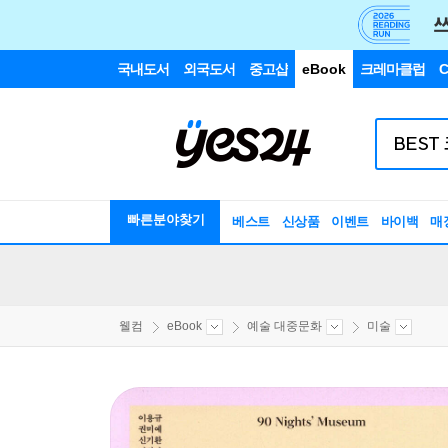
국내도서
외국도서
중고샵
eBook
크레마클럽
C
빠른분야찾기
베스트
신상품
이벤트
바이백
매
웰컴
eBook
예술 대중문화
미술