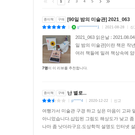
1
2
3
4
5
[90일 밤의 미술관] 2021_063
종이책
구매
g************1
2021-08-28
신
|
|
|
2021_063 읽은날 : 2021.0
일 밤의 미술관]이란 책은 작
여러 책들에 밀려 책상속에 얌전
7명
이 이 리뷰를 추천합니다.
난 별로...
종이책
구매
p*****4
2020-12-22
신고
|
|
|
여행가서 미술관 구경 하고 싶은 마음이 고파 
아니었습니다.삽입된 그림도 해상도가 낮고 좀
나마 좀 낫더라구요.도상학적 설명도 인터넷 설명