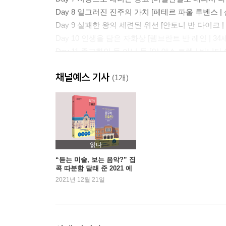
Day 8 일그러진 진주의 가치 [페테르 파울 루벤스 |
Day 9 실패한 왕의 세련된 위선 [안토니 반 다이크 |
Day 10 인생을 담은 자화상 [렘브란트 반 레인 | 3
Day 11 종교화인 듯 아닌 듯 [얀 얀스 트렉 | 바니타
Day 12 고귀한 말의 초상화 [조지 스터브스 | 휘슬재
채널예스 기사
Day 13 눈부신 자연의 풍경 그대로 [존 컨스터블 |
(1개)
Day 14 9일의 여왕 [폴 들라로슈 | 레이디 제인 그
Day 15 영국이 사랑하는 화가 [윌리엄 터너 | 전함
Day 16 섬뜩하지만 아름다운 [존 에버렛 밀레이 | 
Day 17 현대 미술의 아버지 [폴 세잔 | 자화상]
Day 18 현실보다 더욱 현실적인 [에두아르 마네 |
읽다
Day 19 처절한 외로움의 눈빛 [빈센트 반 고흐 | 
“듣는 미술, 보는 음악?” 집
콕 따분함 달래 준 2021 예
Day 20 푸른 공기, 사랑과 꽃 [마르크 샤갈 | 꽃다
술 교양서 트렌드
2021년 12월 21일
Day 21 나르키소스의 환생 [살바도르 달리 | 나르
프랑스
Day 22 세상에서 가장 유명한 그림 [레오나르도 다빈