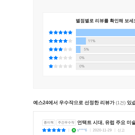
“고전 미술보다는 현대 미술 작가들의 다양한 그
--- p.273, 「프란시스코 고야, [1808년 5월 3일]」
좋겠다는 생각으로 그림을 선정했어요.” - 권미예
사실 루벤스가 이러한 표현을 어떻게 가능하게 만
별점별로 리뷰를 확인해 보세
“스페인으로 여행 갔을 때 꼭 봐야 하는 그림들로 선
물감으로 두껍게 덧칠한 것을 알 수 있습니다. 오
왔단 말이야?’라는 아쉬움에 몸서리치지 않도록.” -
멀리서 보면 실제 사람의 발, 실제 비단처럼 생생함을
11%
--- p.358, 「페테르 파울 루벤스, [레우키포스 딸
“아직 우리에겐 생소할 수 있는 플랑드르 화풍에 
5%
발전했는지, 플랑드르 화풍만의 매력은 어떤 것들이 
0%
가장 기본적인 작품 감상은 일목요연한 설명, 논리
0%
보이는 것보다 생각하게 하는 것이다”라는 마그리트
하루에 한 작품, 출퇴근길 또는 잠들기 전 혼자만
있는 그림 감상의 시간을 가질 수 있습니다. 영국
--- p.406, 「르네 마그리트, [빛의 제국]」 중에서
작품까지 살펴보고 오는 90일간의 미술관 여행 코
예스24에서 우수작으로 선정한 리뷰가
(1건)
있습
작품 하나하나에 집중하고 감상하는 동안
명화에 담긴 역사적 배경과 이야기는 물론
미술사의 흐름까지 머릿속에 자연스럽게 펼쳐집니다
언택트 시대, 유럽 주요 미
종이책
주간우수작
s****6
2020-11-29
신고
|
|
|