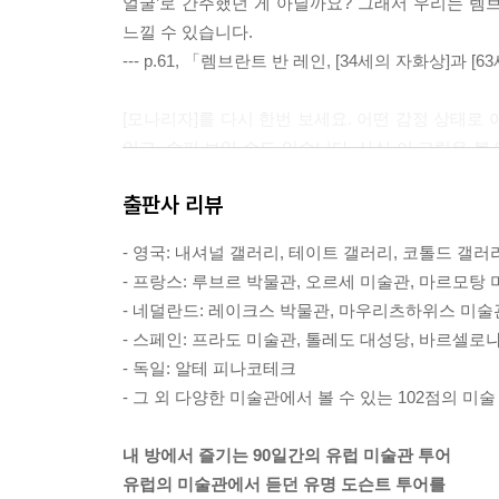
얼굴’로 간주했던 게 아닐까요? 그래서 우리는 렘
느낄 수 있습니다.
--- p.61, 「렘브란트 반 레인, [34세의 자화상]과 
[모나리자]를 다시 한번 보세요. 어떤 감정 상태로
있고, 슬퍼 보일 수도 있습니다. 사실 이 그림은 
니다. 저는 제 감정이 궁금할 때 모나리자를 보러가
출판사 리뷰
다. 지금 여러분의 감정은 어떤가요?
--- p.115, 「레오나르도 다빈치, [모나리자]」 중에
- 영국: 내셔널 갤러리, 테이트 갤러리, 코톨드 갤러
- 프랑스: 루브르 박물관, 오르세 미술관, 마르모탕
르누아르는 관절이 망가져서 붓을 잡지 못하게 되었
- 네덜란드: 레이크스 박물관, 마우리츠하위스 미술관
렇게까지 고통스럽게 그림을 그리느냐는 누군가의 
- 스페인: 프라도 미술관, 톨레도 대성당, 바르셀로
신의 고통스러운 시간은 결국 지나가겠지만 아름다
- 독일: 알테 피나코테크
누아르는 모두가 행복하기를 바라면서 그림을 그렸기
- 그 외 다양한 미술관에서 볼 수 있는 102점의 미
--- p.160, 「오귀스트 르누아르, [도시에서의 춤]
내 방에서 즐기는 90일간의 유럽 미술관 투어
파란색은 설명할 수 없는 묘한 방식으로 아티스트
유럽의 미술관에서 듣던 유명 도슨트 투어를
랑스 남부의 지중해 바다 마을로 하나둘 모여든 것 