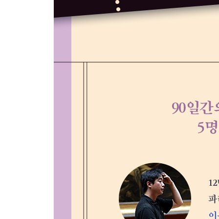
Day 53 회화 역사상 가장 인간적인 신의 모습 [디
Day 54 0.1초 그 찰나의 순간을 담다 [디에고 벨
Day 55 모두를 그림의 일부로 끌어들이는 힘 [디에
Day 56 무능한 왕실을 향한 화가의 붓 [프란시스코 
Day 57 시대를 뒤흔든 누드화 한 점 [프란시스코 고야
Day 58 전쟁의 광기에 물들다 [프란시스코 고야 | 18
Day 59 화가의 손끝에서 되살아난 영웅 [프란시스코 고
Day 60 죽음을 앞둔 처참한 심경 [프란시스코 고야
Day 61 열여섯 살 피카소의 창의력 [파블로 피카소 
Day 62 모호하지만 강렬하다 [파블로 피카소 | 기다
Day 63 조국의 참상을 붓으로 고발하다 [파블로 피카
Day 64 나는 세상의 배꼽 [살바도르 달리 | 구운 
Day 65 매혹할 것인가, 매혹당할 것인가 [살바도르 
Day 66 위대한 예술가는 훔친다 [파블로 피카소 | 
Day 67 비극을 선택한 주인공 [파블로 피카소 | 재클
Day 68 따뜻한 멜로디 [호안 미로 | 하늘색의 금]
독일