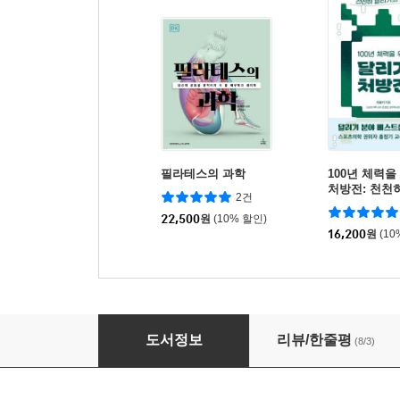
필라테스의 과학
100년 체력을
처방전: 천천
2건
과학
22,500
원
(10% 할인)
16,200
원
(10
달리기의 과학
도서정보
리뷰/한줄평
(8/3)