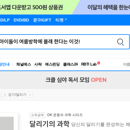
D/LP
DVD/BD
문구
/GIFT
티켓
독서유형검사
장안내
채널예스
사락
예스펀딩
클래스24
RBTI Lab
여
독서유형검사
크클 심야 독서 모임
OPEN
걷기/달리기
DK 운동의 과학 시리즈
소득공제
달리기의 과학
당신의 달리기를 완성하는 