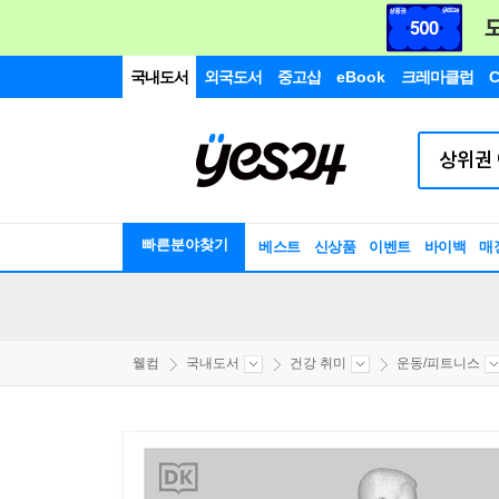
국내도서
외국도서
중고샵
eBook
크레마클럽
C
빠른분야찾기
베스트
신상품
이벤트
바이백
매
웰컴
국내도서
건강 취미
운동/피트니스