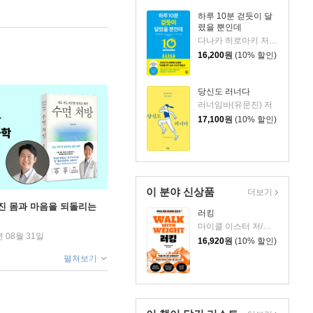
하루 10분 걷듯이 달
렸을 뿐인데
다나카 히로아키 저/나지윤 역
16,200
원
(10% 할인)
당신도 러너다
러너임바(유문진) 저
17,100
원
(10% 할인)
이 분야 신상품
더보기
무너진 몸과 마음을 되돌리는
러킹
마이클 이스터 저/박선령 역
년 08월 31일
16,920
원
(10% 할인)
펼쳐보기