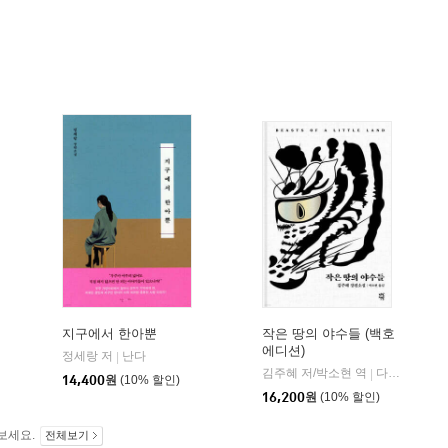
지구에서 한아뿐
작은 땅의 야수들 (백호
에디션)
정세랑 저
난다
|
김영사
김주혜 저/박소현 역
다산책방
|
|
14,400
원
(10% 할인)
16,200
원
(10% 할인)
보세요.
전체보기