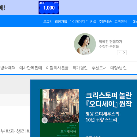
로그인
회원가입
마이페이지
카트
주문/배송
고객센터
Gl
름방학혜택
예사단독판매
이달의사은품
특가할인
추천도서
대량/법인
해부학과 생리학의 원리
[ 양장 ]