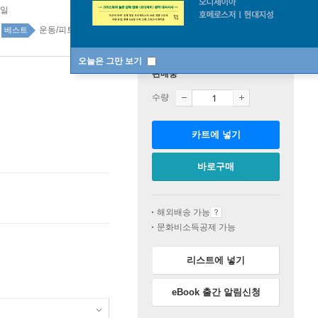
1일
운동/피트니스 46위
건강 취미 top20 1주
베스트
오늘은 그만 보기
판매중
수량
카트에 넣기
바로구매
해외배송 가능
문화비소득공제 가능
리스트에 넣기
eBook 출간 알림신청