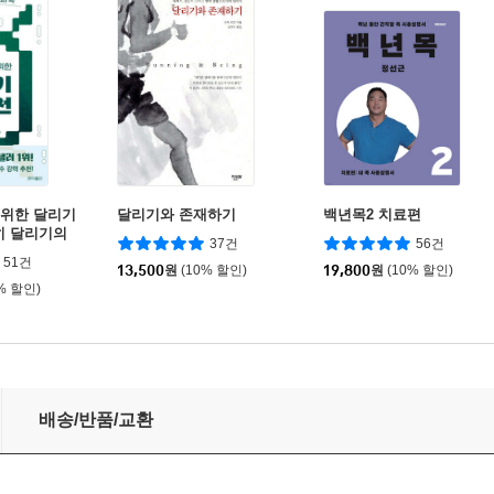
 위한 달리기
달리기와 존재하기
백년목2 치료편
히 달리기의
37건
56건
51건
13,500
원
(10% 할인)
19,800
원
(10% 할인)
% 할인)
배송/반품/교환