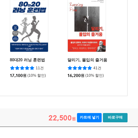
80대20 러닝 훈련법
달리기, 몰입의 즐거움
11건
41건
17,100
원
(10% 할인)
16,200
원
(10% 할인)
22,500
카트에 넣기
바로구매
원