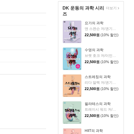
DK 운동의 과학 시리
더보기
즈
요가의 과학
앤 스완슨 저/권기호 역
22,500
원
(10% 할인)
수영의 과학
브렛 호크 저/이민아 역
22,500
원
(10% 할인)
스트레칭의 과학
리다 말렉 저/권기호 역
22,500
원
(10% 할인)
필라테스의 과학
트레이시 워드 저/권기호 역
22,500
원
(10% 할인)
HIIT의 과학