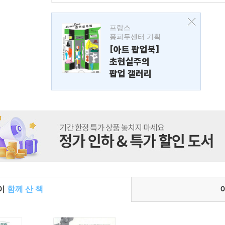
프랑스
퐁피두센터 기획
[아트 팝업북]
초현실주의
팝업 갤러리
들이
함께 산 책