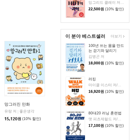
잉그리드 클레이 저/이민아 역
22,500
원
(10% 할인)
이 분야 베스트셀러
더보기
100년 쓰는 몸을 만드
는 걷기와 달리기
김병곤 저
18,000
원
(10% 할인)
러킹
마이클 이스터 저/박선령 역
16,920
원
(10% 할인)
망그러진 만화
유랑 저
좋은생각
|
80대20 러닝 훈련법
15,120
원
(10% 할인)
맷 피츠제럴드 저/최보배 역
17,100
원
(10% 할인)