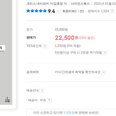
크리스 네이피어
저/
김호정
역
사이언스북스
2021년 01월 0
9.4
회원리뷰(
11
건)
판매지수 1,524
정가
25,000원
22,500
원
판매가
(10% 할인)
YES포인트
1,250원 (5% 적립)
5만원이상 구매 시 2천원 추가적립
결제혜택
카드/간편결제 혜택을 확인하세요
배송안내
배송비 : 무료
이미 소장하고 있다면
3,300원
에 판매해 보세요!