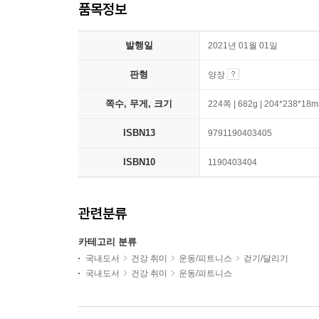
품목정보
발행일
2021년 01월 01일
판형
양장
쪽수, 무게, 크기
224쪽 | 682g | 204*238*18
ISBN13
9791190403405
ISBN10
1190403404
관련분류
카테고리 분류
국내도서
건강 취미
운동/피트니스
걷기/달리기
국내도서
건강 취미
운동/피트니스