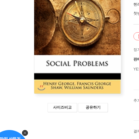
헨
첫
정
판
Y
추
사이즈비교
공유하기
결