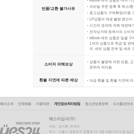
eBook 대여 상품은 대여 기
모바일 쿠폰 등록 후 취소/환
반품/교환 불가사유
중고상품이 구매확정(자동 
LP상품의 재생 불량 원인이 기
시간의 경과에 의해 재판매가
전자상거래 등에서의 소비자
eBook 세트 상품은 일괄 
1개의 상품으로 취급 및 판매
우, 세트 상품 전부 및 세트
상품의 불량에 의한 반품, 교
소비자 피해보상
준하여 처리됨
환불 지연에 따른 배상
대금 환불 및 환불 지연에 
회사소개
인재채용
이용약관
개인정보처리방침
청소년보호정책
도서홍보안내
대표 : 김석환, 최세라
주소 : 서울시 영등포구 은행로 11, 5층~6층(여의도동,일신