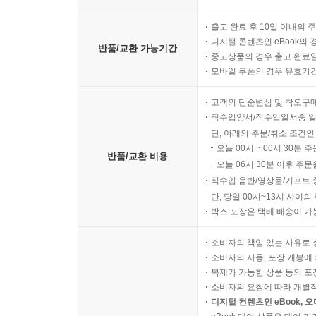
출고 완료 후 10일 이내의 
디지털 콘텐츠인 eBook의 
반품/교환 가능기간
중고상품의 경우 출고 완료일
모바일 쿠폰의 경우 유효기간(
고객의 단순변심 및 착오구
직수입양서/직수입일서중 일
단, 아래의 주문/취소 조건인
오늘 00시 ~ 06시 30분 
반품/교환 비용
오늘 06시 30분 이후 주문
직수입 음반/영상물/기프트 
단, 당일 00시~13시 사이
박스 포장은 택배 배송이 가
소비자의 책임 있는 사유로 
소비자의 사용, 포장 개봉에 
복제가 가능한 상품 등의 포장을 
소비자의 요청에 따라 개별
디지털 컨텐츠인 eBook, 