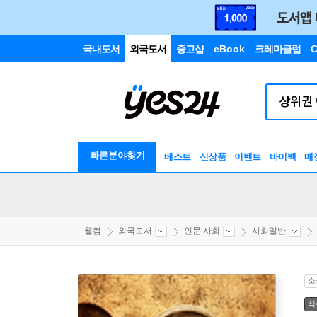
국내도서
외국도서
중고샵
eBook
크레마클럽
C
빠른분야찾기
베스트
신상품
이벤트
바이백
매
웰컴
외국도서
인문 사회
사회일반
소
직