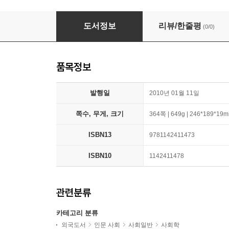
Social Problems
도서정보
리뷰/한줄평
(0/0)
품목정보
발행일
2010년 01월 11일
쪽수, 무게, 크기
364쪽 | 649g | 246*189*19
ISBN13
9781142411473
ISBN10
1142411478
관련분류
카테고리 분류
외국도서
인문 사회
사회일반
사회학