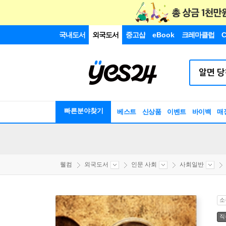
국내도서
외국도서
중고샵
eBook
크레마클럽
C
빠른분야찾기
베스트
신상품
이벤트
바이백
매
웰컴
외국도서
인문 사회
사회일반
소
직