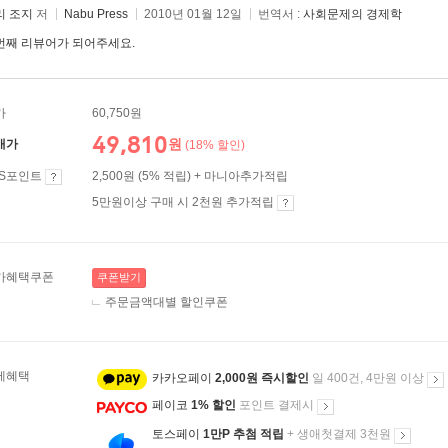
리 조지
저
Nabu Press
2010년 01월 12일
번역서 :
사회문제의 경제학
번째 리뷰어가 되어주세요.
가
60,750원
49,810
원
매가
(18% 할인)
ES포인트
2,500원 (5% 적립) + 마니아추가적립
5만원이상 구매 시 2천원 추가적립
가혜택쿠폰
쿠폰받기
주문금액대별 할인쿠폰
제혜택
카카오페이
2,000원 즉시할인
일 400건, 4만원 이상
페이코
1% 할인
포인트 결제시
토스페이
1만P 추첨 적립
+ 생애첫결제 3천원