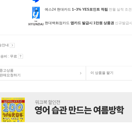
예스24 현대카드
1~3% YES포인트 적립
전월 실적 조건
현대백화점카드
앱카드 발급시 1만원 상품권
신규발급
송안내
송비 : 무료
중고상품
이 상품을 팔기
판매요청하기