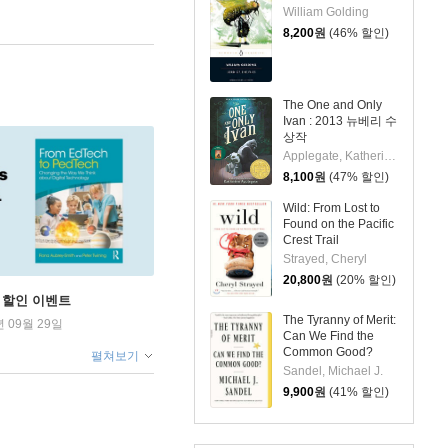
William Golding
8,200
원
(46% 할인)
The One and Only
Ivan : 2013 뉴베리 수
상작
Applegate, Katherine / Castelao, Patricia
8,100
원
(47% 할인)
Wild: From Lost to
Found on the Pacific
Crest Trail
Strayed, Cheryl
20,800
원
(20% 할인)
학기 할인 이벤트
The Tyranny of Merit:
년 09월 29일
Can We Find the
Common Good?
펼쳐보기
Sandel, Michael J.
9,900
원
(41% 할인)