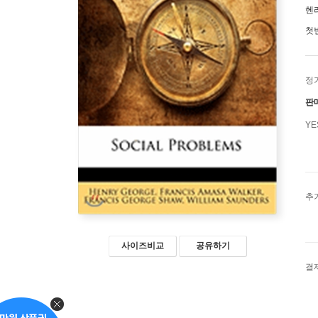
헨
첫
정
판
Y
추
사이즈비교
공유하기
결