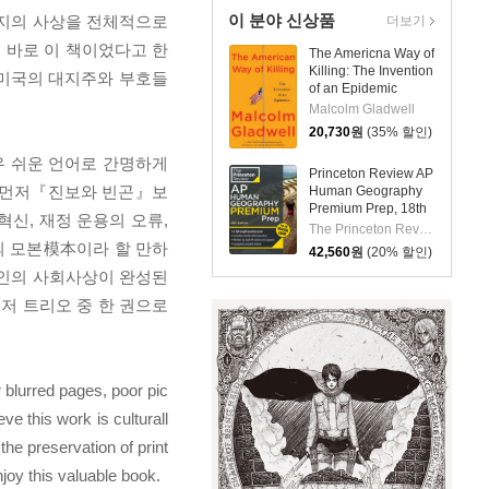
이 분야 신상품
조지의 사상을 전체적으로
더보기
 바로 이 책이었다고 한
The Americna Way of
Killing: The Invention
 미국의 대지주와 부호들
of an Epidemic
Malcolm Gladwell
20,730
원
(35% 할인)
우 쉬운 언어로 간명하게
Princeton Review AP
. 먼저『진보와 빈곤』보
Human Geography
Premium Prep, 18th
혁신, 재정 운용의 오류,
Edition: 6 Practice
The Princeton Review
Tests + Digital
의 모본模本이라 할 만하
42,560
원
(20% 할인)
Practice Online +
 본인의 사회사상이 완성된
Content Review
저 트리오 중 한 권으로
 blurred pages, poor pic
ve this work is culturall
the preservation of print
joy this valuable book.