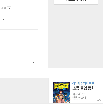
 없음
시
AD