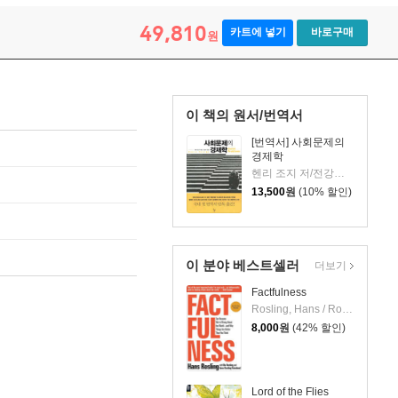
49,810
카트에 넣기
바로구매
원
이 책의 원서/번역서
[번역서] 사회문제의
경제학
헨리 조지 저/전강수 역
13,500
원
(10% 할인)
이 분야 베스트셀러
더보기
Factfulness
Rosling, Hans / Ronnlund, Anna Rosling / Rosling, Ola
8,000
원
(42% 할인)
Lord of the Flies