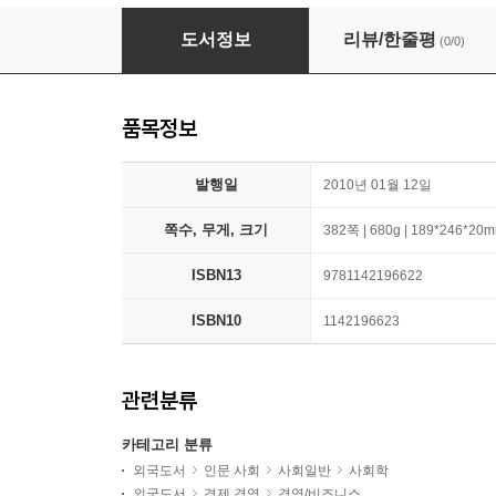
Social Problems
도서정보
리뷰/한줄평
(0/0)
품목정보
발행일
2010년 01월 12일
쪽수, 무게, 크기
382쪽 | 680g | 189*246*20
ISBN13
9781142196622
ISBN10
1142196623
관련분류
카테고리 분류
외국도서
인문 사회
사회일반
사회학
외국도서
경제 경영
경영/비즈니스