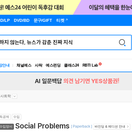
D/LP
DVD/BD
문구
/GIFT
티켓
독서유형검사
RBTI Lab
장안내
채널예스
사락
예스펀딩
클래스24
독서유형검사
AI 일문백답
의견 남기면 YES상품권!
사회학
득공제
수입
Social Problems
[ Paperback ]
수입양서
바인딩 & 에디션 안내