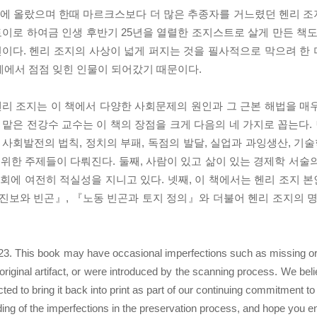
에 올랐으며 한때 마르크스보다 더 많은 추종자를 거느렸던 헨리 
이로 하여금 인생 후반기 25년을 열렬한 조지스트로 살게 만든 책도
편이다. 헨리 조지의 사상이 넓게 퍼지는 것을 필사적으로 막으려 한
계에서 점점 잊힌 인물이 되어갔기 때문이다.
헨리 조지는 이 책에서 다양한 사회문제의 원인과 그 근본 해법을 매
맡은 전강수 교수는 이 책의 장점을 크게 다음의 네 가지로 꼽는다
사회발전의 법칙, 정치의 부패, 독점의 발달, 실업과 과잉생산, 기술
범위한 주제들이 다뤄진다. 둘째, 사람이 있고 삶이 있는 경제학 서술
 사회에 여전히 적실성을 지니고 있다. 넷째, 이 책에서는 헨리 조지
진보와 빈곤』, 『노동 빈곤과 토지 정의』와 더불어 헨리 조지의 명
923. This book may have occasional imperfections such as missing or
 original artifact, or were introduced by the scanning process. We belie
ted to bring it back into print as part of our continuing commitment to 
g of the imperfections in the preservation process, and hope you en