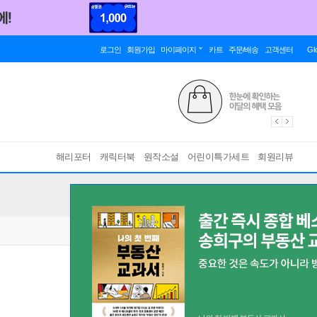
로그인
회원가입
마이페이지
카트
주문/배송
고객센터
Gl
해리포터
캐릭터북
원작소설
어린이특가세트
회원리뷰