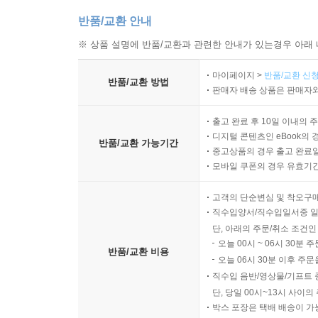
반품/교환 안내
※ 상품 설명에 반품/교환과 관련한 안내가 있는경우 아래 
마이페이지 >
반품/교환 신청
반품/교환 방법
판매자 배송 상품은 판매자와
출고 완료 후 10일 이내의 
디지털 콘텐츠인 eBook의 
반품/교환 가능기간
중고상품의 경우 출고 완료일
모바일 쿠폰의 경우 유효기간(
고객의 단순변심 및 착오구
직수입양서/직수입일서중 일
단, 아래의 주문/취소 조건인
오늘 00시 ~ 06시 30분 
반품/교환 비용
오늘 06시 30분 이후 주문
직수입 음반/영상물/기프트 
단, 당일 00시~13시 사이
박스 포장은 택배 배송이 가