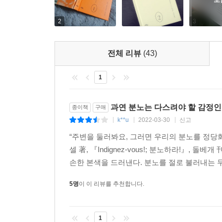
2
3
전체 리뷰
(43)
1
과연 분노는 다스려야 할 감정인
종이책
구매
k**u
2022-03-30
신고
|
|
|
“주변을 둘러봐요, 그러면 우리의 분노를 정당화하
셀 著, 『Indignez-vous!; 분노하라!』
손한 본색을 드러낸다. 분노를 절로 불러내는 무
5명
이 이 리뷰를 추천합니다.
1