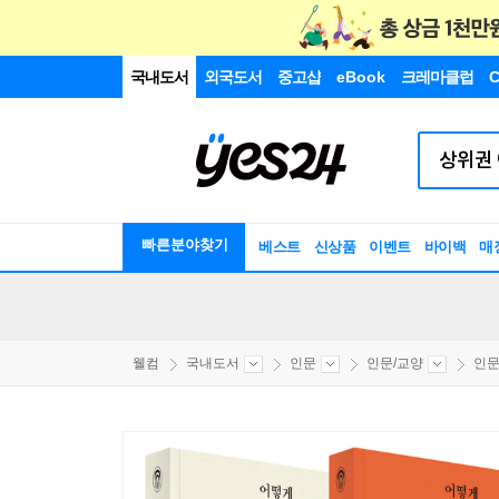
국내도서
외국도서
중고샵
eBook
크레마클럽
C
빠른분야찾기
베스트
신상품
이벤트
바이백
매
웰컴
국내도서
인문
인문/교양
인