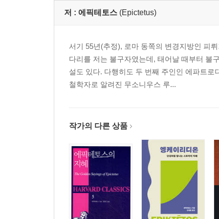
저 :
에픽테토스
(Epictetus)
서기 55년(추정), 로마 동쪽의 변경지방인 
다리를 저는 불구자였는데, 태어날 때부터 불구
설도 있다. 다행히도 두 번째 주인인 에파트
철학자로 알려진 무소니우스 루...
작가의 다른 상품