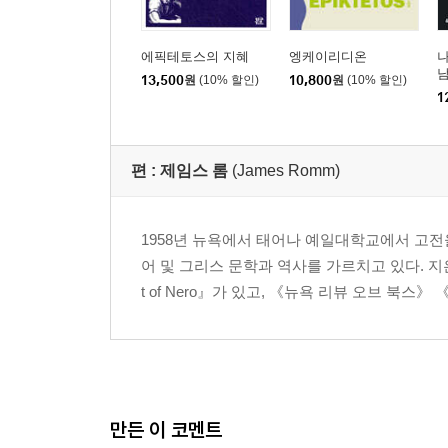
에픽테토스의 지혜
엥케이리디온
나
남
13,500
원
(10% 할인)
10,800
원
(10% 할인)
1
편 :
제임스 롬
(James Romm)
1958년 뉴욕에서 태어나 예일대학교에서 고
어 및 그리스 문학과 역사를 가르치고 있다. 지은 책으
t of Nero』가 있고, 《뉴욕 리뷰 오브 북
만든 이 코멘트