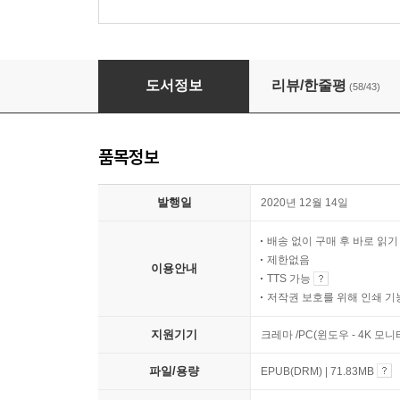
친애하는 나의 집에게
도서정보
리뷰/한줄평
(58/43)
품목정보
발행일
2020년 12월 14일
배송 없이 구매 후 바로 읽
제한없음
이용안내
TTS 가능
저작권 보호를 위해 인쇄 기
지원기기
크레마 /PC(윈도우 - 4K 모
파일/용량
EPUB(DRM) | 71.83MB