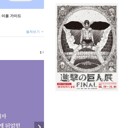
ok 이용 가이드
펼쳐보기
1
/4