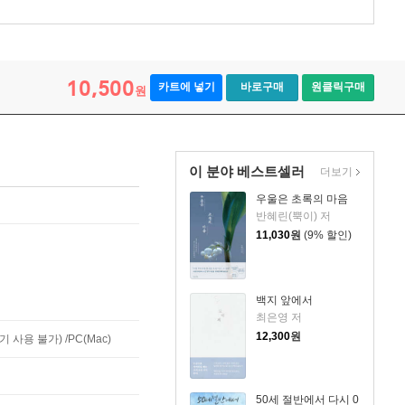
10,500
카트에 넣기
바로구매
원클릭구매
원
이 분야 베스트셀러
더보기
우울은 초록의 마음
반혜린(뿍이) 저
11,030
원
(9% 할인)
백지 앞에서
최은영 저
12,300
원
사용 불가) /PC(Mac)
50세 절반에서 다시 0