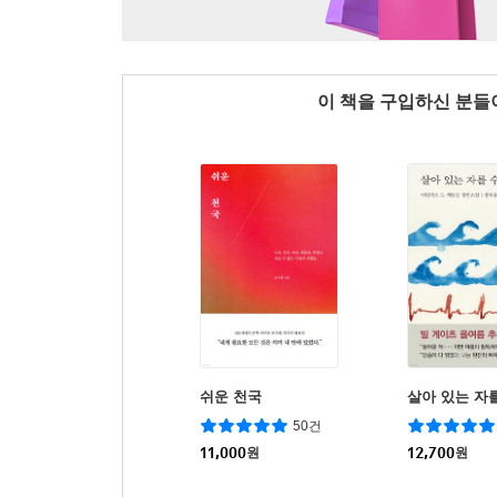
이 책을 구입하신 분
쉬운 천국
살아 있는 자
50건
11,000
원
12,700
원