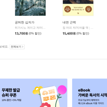
공허한 십자가
내면 근력
히가시노 게이고 저/이선희 역
자음과모음
짐 머피 저/지여울 역
윌북(willboo
|
|
13,700
원
(0% 할인)
15,400
원
(0% 할인)
보세요.
전체보기