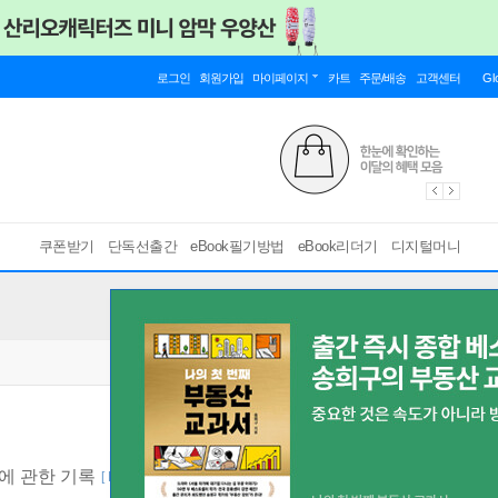
로그인
회원가입
마이페이지
카트
주문/배송
고객센터
Gl
쿠폰받기
단독선출간
eBook필기방법
eBook리더기
디지털머니
에 관한 기록
[ EPUB ]