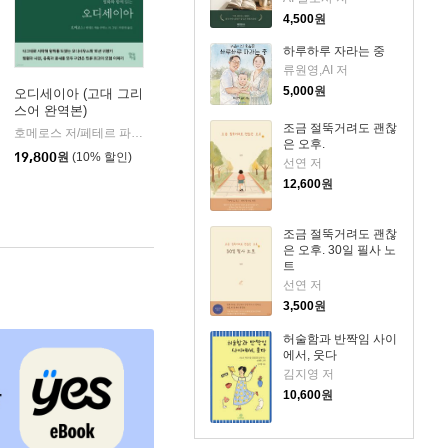
4,500
원
하루하루 자라는 중
류원영,AI 저
5,000
원
오디세이아 (고대 그리
스어 완역본)
k)
조금 절뚝거려도 괜찮
호메로스 저/페테르 파울 루벤스 그림/박문재 역
현대지성
|
은 오후.
19,800
원
(10% 할인)
선연 저
12,600
원
조금 절뚝거려도 괜찮
은 오후. 30일 필사 노
트
선연 저
3,500
원
허술함과 반짝임 사이
에서, 웃다
김지영 저
10,600
원