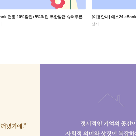
Book 전종 10%할인+5%적립 무한발급 슈퍼쿠폰
[이용안내] 예스24 eBo
시
상시