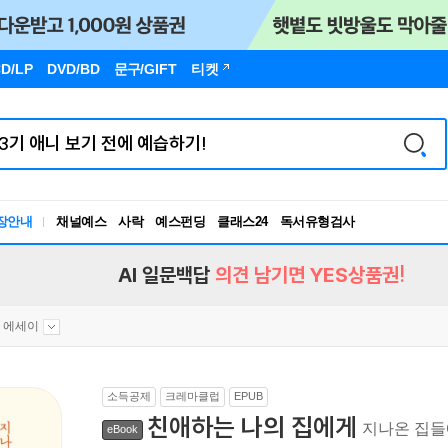
D/LP
DVD/BD
문구
/GIFT
티켓
장안내
채널예스
사락
예스펀딩
클래스24
독서유형검사
RBTI Lab
독서유형검사
AI 일문백답
의견 남기면 YES상품권!
 에세이
소득공제
크레마클럽
EPUB
친애하는 나의 집에게
지나온 집들
eBook