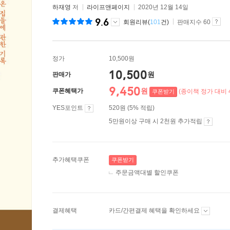
하재영
저
라이프앤페이지
2020년 12월 14일
9.6
회원리뷰(
101
건)
판매지수 60
정가
10,500원
10,500
원
판매가
9,450
원
쿠폰혜택가
(종이책 정가 대비 
쿠폰받기
YES포인트
520원 (5% 적립)
5만원이상 구매 시 2천원 추가적립
추가혜택쿠폰
쿠폰받기
주문금액대별 할인쿠폰
결제혜택
카드/간편결제 혜택을 확인하세요