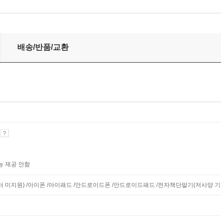
배송/반품/교환
기
능 제공 안함
니터 미지원) /아이폰 /아이패드 /안드로이드폰 /안드로이드패드 /전자책단말기(저사양 기기 