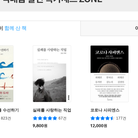
들이
함께 산 책
를 수선하기
실패를 사랑하는 직업
코로나 사피엔스
823건
67건
177건
9,800
원
12,000
원