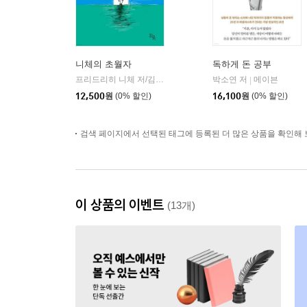
니체의 초월자
독하게 돈 공부
프리드리히 니체 저/김철 편역
히읏
박소연 저
메이븐
|
|
12,500
원
(0% 할인)
16,100
원
(0% 할인)
검색 페이지에서 선택된 태그에 등록된 더 많은 상품을 확인해 
이 상품의 이벤트
(13개)