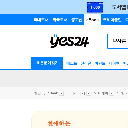
국내도서
외국도서
중고샵
eBook
크레마클럽
C
빠른분야찾기
베스트
신상품
이벤트
바이백
매
웰컴
eBook
에세이 시
에세이
한국