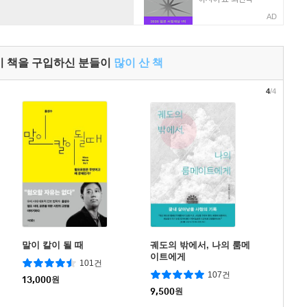
AD
이 책을 구입하신 분들이
많이 산 책
4
/4
말이 칼이 될 때
궤도의 밖에서, 나의 룸메
이트에게
101건
107건
13,000
원
9,500
원