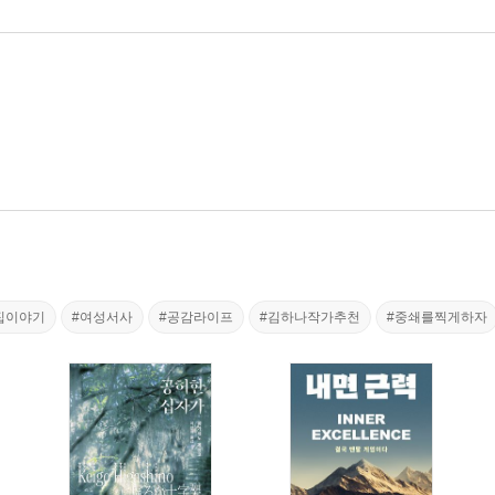
집이야기
#여성서사
#공감라이프
#김하나작가추천
#중쇄를찍게하자