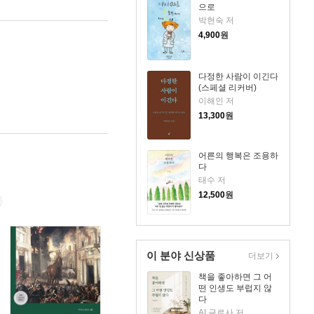
으로
박현숙 저
4,900
원
다정한 사람이 이긴다
(스페셜 리커버)
이해인 저
13,300
원
어른의 행복은 조용하
다
태수 저
12,500
원
이 분야 신상품
더보기
책을 좋아하면 그 어
떤 인생도 부럽지 않
다
AI 글로사 저