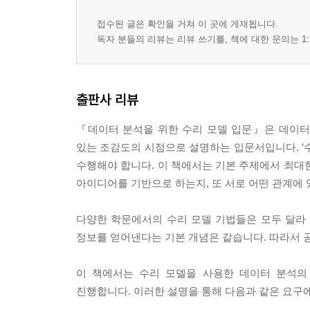
10.2 다양한 집단 현상 모델
___집단 모델
접수된 글은 확인을 거쳐 이 곳에 게재됩니다.
___동기 현상 모델
독자 분들의 리뷰는 리뷰 쓰기를, 책에 대한 문의는 1:
___인간의 행동과 의사결정 모델
10.3 상호작용 네트워크
___네트워크 구조를 통해 문제를 본다
출판사 리뷰
___다른 노드와 얼마나 연결됐나
『데이터 분석을 위한 수리 모델 입문』은 데이터를
___유유상종?
있는 조감도의 시점으로 설명하는 입문서입니다. ‘
___네트워크상에서 이동하기 쉬운 정도를 특징짓
수행해야 합니다. 이 책에서는 기본 주제에서 최대
___‘중심성’으로 중요한 노드를 특징짓는다
아이디어를 기반으로 하는지, 또 서로 어떤 관계에
___‘친구의 친구’는 친구일까?
___무작위 네트워크를 만든다
다양한 학문에서의 수리 모델 기법들은 모두 달라
___척도 없는 네트워크의 기본 모델
정보를 얻어낸다는 기본 개념은 같습니다. 따라서 
___컨피규레이션 모델
이 책에서는 수리 모델을 사용한 데이터 분석의
[04부] 수리 모델을 만든다
진행합니다. 이러한 설명을 통해 다음과 같은 요구
▣ 11장: 모델을 결정하기 위해 필요한 요소