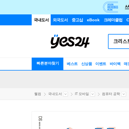
국내도서
외국도서
중고샵
eBook
크레마클럽
C
빠른분야찾기
베스트
신상품
이벤트
바이백
매
웰컴
국내도서
IT 모바일
컴퓨터 공학