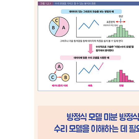
___선형모델
___선형모델을 구한다
___최소제곱법
3.2 실험식과 커브 적합
___BMI와 수리 모델
___멱법칙으로 특징짓는다
___대수플롯으로 멱법칙을 찾는다
___실험식
3.3 최적화 문제
___목적한 양을 제어한다
___대역적 최적과 국소적 최적
___매개변수를 조정하는 일도 최적화
___최적화를 어렵게 만드는 요소
▣ 04장: 미분 방정식으로 구성된 모델
4.1 풀 수 있는 미분 방정식 모델
___미분 방정식을 통해 시간 변화를 나타낸다