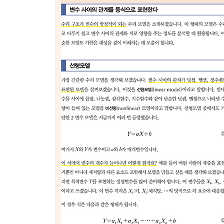
___맬서스의 개체 수 모델
___맬서스 모델의 해의 구조
___개체 수가 계속 폭발적으로 늘어나는 것은 아니
___간단한 연립 선형 미분 방정식
___두 개의 연립 미분 방정식
___연립 1계 선형 상미분 방정식
___‘고윳값’에 의해 해의 성질이 결정된다
4.2 비선형 미분 방정식 모델
___비선형인 항을 포함한 미분 방정식 모델
___로트카-볼테라 방정식
___‘정상’인 상태에 관해 생각해 보자
___정상해의 ‘안정성’
___안정성을 실제로 평가한다
___미분 방정식을 선형화해서 해석한다
___수치 시뮬레이션
4.3 풀 수 있은 모델과 풀 수 없는 모델
___풀 수 있는 미분 방정식은 많지 않다