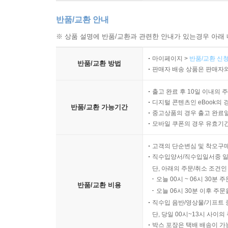
___적합성과 성능을 측정한다
___정답률, 재현율, 특이도, 적합률, F값
반품/교환 안내
___ROC 곡선과 AUC
※ 상품 설명에 반품/교환과 관련한 안내가 있는경우 아래 
14.3 정보량 규준
___모델이 복잡하면 적합도는 높아진다
마이페이지 >
반품/교환 신청
반품/교환 방법
___아카이케 정보량 규준(AIC)
판매자 배송 상품은 판매자와
___베이즈 정보량 규준 BIC
출고 완료 후 10일 이내의 
___그 밖의 정보량 규준
디지털 콘텐츠인 eBook의 
14.4 널 모델과 비교, 우도비 검정
반품/교환 가능기간
중고상품의 경우 출고 완료일
___모델에 넣은 요소에 의미가 있는가
모바일 쿠폰의 경우 유효기간(
___우도비 검정
___통계검정과 널 모델
고객의 단순변심 및 착오구
직수입양서/직수입일서중 일
14.5 교차검증
단, 아래의 주문/취소 조건인
___모델의 성능을 미지의 데이터로 테스트한다
오늘 00시 ~ 06시 30분 
반품/교환 비용
___누수에 주의한다
오늘 06시 30분 이후 주문
___모델의 신빙성과 미지의 데이터
직수입 음반/영상물/기프트 
단, 당일 00시~13시 사이
박스 포장은 택배 배송이 가