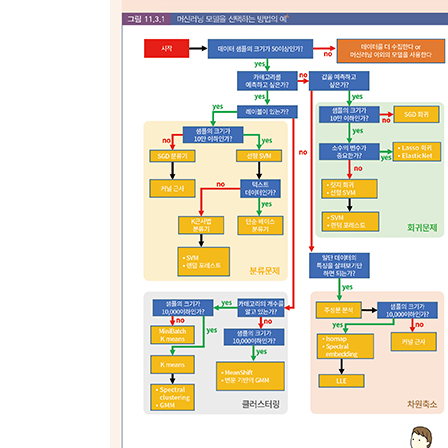
___마르코프 근사
▣ 06장: 통계모델
6.1 정규분포
___뱀 주사위 놀이 결과
___정규분포는 확률분포의 왕
___정규분포의 정의
___다른 정규분포끼리 덧셈한 것도 정규분포
___정규분포를 제곱해서 덧셈하면 어떻게 될까?
6.2 통계적 검정
___분산에 관해 생각해 본다
___우연의 확률
___평균에 관한 검정
___통계검정은 만능이 아니다
___1종 오류와 2종 오류
___통계검정 실시
6.3 회귀분석