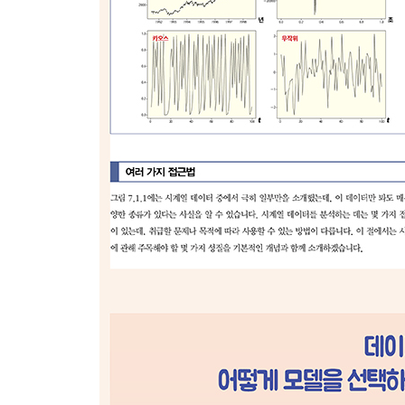
___주사위를 여러 번 던진다
5.2 마르코프 과정
___마르코프 과정은 과거의 상태를 무시한다
___점심 메뉴 정하기
___어떤 비율로 라면을 먹게 될까
___상태확률의 방정식을 세운다
___시간이 충분히 경과한 후
5.3 대기행렬이론
___창구의 대기줄을 확률적으로 표현한다
___평균적인 움직임에 기반한 추측
___사용자가 무작위로 도착하는 모습을 표현한 포
___커지고 작아지는 모습을 표현하는 출생사멸 과
___대기줄의 길이를 확률적으로 구한다
___정상상태 분석
___확률분포를 알면 기댓값을 구할 수 있다
___확률모델의 강점과 한계
___수치적인 해석은 비교적 쉽다