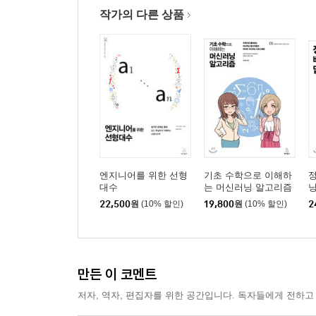
___행동 선택을 포함한다
작가의 다른 상품
___모델의 다양성과 발전
___행동모델로 사용한다
9.2 머신러닝 분야의 강화학습
___머신러닝 분야의 강화학습
___가치 함수의 성질을 결정한다
___가치 함수를 갱신한다
___딥러닝을 사용한 Q 학습
___Q 학습 이외의 방법
엔지니어를 위한 선형
기초 수학으로 이해하
대수
는 머신러닝 알고리즘
▣ 10장: 다체계 모델(행위자 기반 모델)
22,500
원
(10% 할인)
19,800
원
(10% 할인)
2
10.1 미크로에서 매크로로
___다체계 모델(행위자 기반 모델)이란
___모델을 구성하는 요소
___시간과 공간의 이산화
만든 이 코멘트
___매크로적인 변수로 시스템의 움직임을 특징짓
저자, 역자, 편집자를 위한 공간입니다. 독자들에게 전하고
___모델을 분석하는 방식