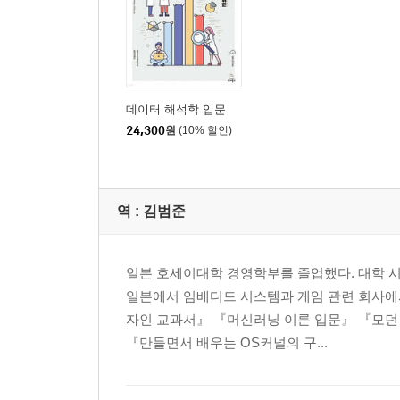
___계층적 클러스터링 기법
8.4 차원축소
___차원축소란
___주성분 분석
___독립성분 분석
데이터 해석학 입문
___비선형인 차원축소법
24,300
원
(10% 할인)
8.5 딥러닝
___딥러닝이란
___컨볼루션 신경망
역 :
김범준
___순환 신경망
___오토인코더
___적대적 생성 네트워크
일본 호세이대학 경영학부를 졸업했다. 대학 시
일본에서 임베디드 시스템과 게임 관련 회사에서
▣ 09장: 강화학습 모델
자인 교과서』 『머신러닝 이론 입문』 『모던 
9.1 행동 모델인 강화학습
『만들면서 배우는 OS커널의 구...
___강화와 학습
___도박 문제