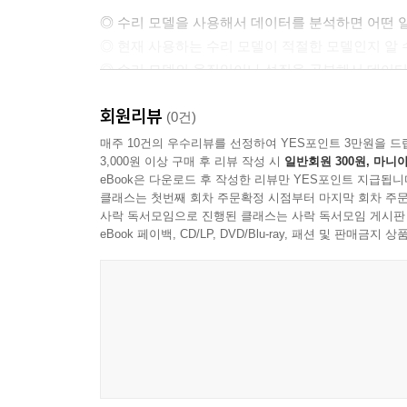
◎ 수리 모델을 사용해서 데이터를 분석하면 어떤 일
11.1 수리 모델의 성질
◎ 현재 사용하는 수리 모델이 적절한 모델인지 알 수
___수리 모델을 만드는 목적
◎ 수리 모델의 움직임이나 성질을 공부해서 데이터
___모델링은 시행착오다
___결정론적 모델 vs. 확률 모델, 통계 모델
회원리뷰
(0건)
___이용할 수 있는 모델을 검토한다
11.2 이해 지향형 모델링의 요점
매주 10건의 우수리뷰를 선정하여 YES포인트 3만원을 드
3,000원 이상 구매 후 리뷰 작성 시
일반회원 300원, 마니아
___이해하기 쉬운 모델이란
eBook은 다운로드 후 작성한 리뷰만 YES포인트 지급됩니
___간단한 모델이라고 해서 무엇이든 괜찮은 것은
클래스는 첫번째 회차 주문확정 시점부터 마지막 회차 주문
___이해하려는 깊이와 모델링 기법
사락 독서모임으로 진행된 클래스는 사락 독서모임 게시판
eBook 페이백, CD/LP, DVD/Blu-ray, 패션 및 판매금
___수리 모델과 연역
___모델에 지정한 메커니즘의 수준보다 근원적인 
11.3 응용 지향형 모델링의 요점
___문제를 정의한다
___성능을 중시해서 모델을 선택한다
___데이터의 성질
▣ 12장: 모델을 결정하기 위해 필요한 요소