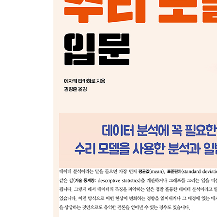
___(2) 추정한 매개변수의 값을 통해 설명하는 방법
___(3) 추정된 잠재변수나 내부 표현을 사용해 그
___(4) 수리 모델에 있는 매개변수를 변화시키면
2.5 응용 지향형 모델링
___수리 모델의 데이터 생성능력을 활용한다
___예측모델의 예1: 값을 예측한다(회귀)
___예측모델의 예2: 분류 문제
___생성모델을 사용한 응용
2.6 수리 모델의 한계와 적용 범위
___‘옳은’ 수리 모델?
___좋은 수리 모델도 항상 옳지는 않다
[02부] 기초적인 수리 모델
▣ 03장: 방정식 모델
3.1 선형모델
___변수 사이의 관계를 등식으로 표현한다