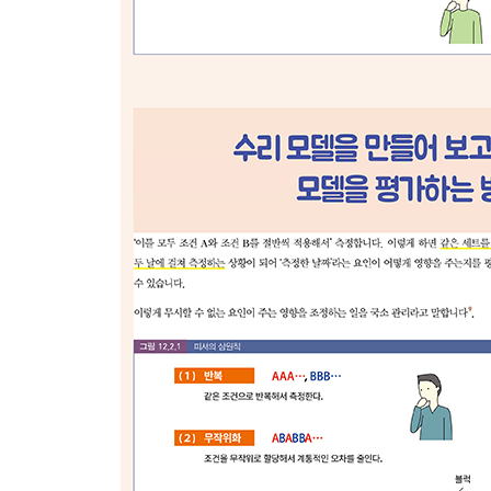
___선형모델의 타당성
___같은 선형모델에서 나타나는 차이
___피어슨 상관계수로 평가한다
___선형식과 잘 부합되기만 하면 괜찮을까?
___변수의 개수가 많을 때는 중회귀분석
___X 선형이 아닌 모델
[03부] 수준 높은 수리 모델
▣ 07장: 시계열 모델
7.1 시계열 데이터를 구성하는 구조
___다양한 시계열
___여러 가지 접근법
___트렌드+성분+노이즈
___주파수 성분
___특정한 비선형 구조가 있는 경우
___시계열이 정상인지를 알아본다