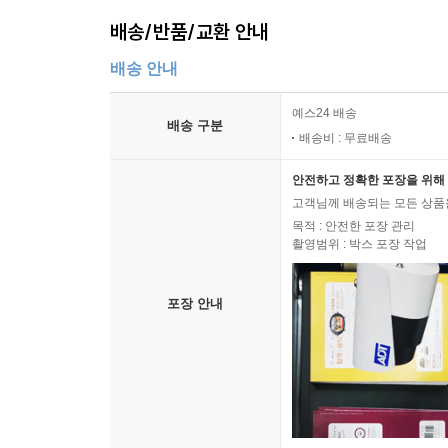
___국소해에 빠지지 않으려면
배송/반품/교환 안내
___과대적합을 피한다
___목적함수를 최소화한다
배송 안내
13.3 베이즈 추정과 베이즈 모델링
___베이즈 추정은 매개변수의 분포를 생각하는 것
예스24 배송
배송 구분
___매개변수의 확률분포란?
배송비 : 무료배송
___추정된 분포를 특징짓는다
안전하고 정확한 포장을 위해 
___마르코프 연쇄 몬테카를로법
고객님께 배송되는 모든 상품을
___메트로폴리스법
목적 : 안전한 포장 관리
촬영범위 : 박스 포장 작업
▣ 14장: 모델을 평가한다
14.1 ‘좋은 모델’이란
포장 안내
___목적에 맞는 모델을 평가한다
___메커니즘의 이해를 목적으로 한 모델 평가
___통계적 추론을 실행하기 위한 모델 평가
___응용 지향형 모델링에서 모델을 평가한다
14.2 분류 정확도를 측정하는 지표