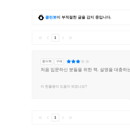
___망치만 가진 사람에게는 모든 것이 못으로 보인
___데이터에 적절한 전처리를 가한다
클린봇
이 부적절한 글을 감지 중입니다.
▣ 13장: 매개변수를 추정한다
13.1 목적에 맞는 매개변수 추정
1
___움직일 수 있는 매개변수와 움직일 수 없는 매
___매개변수를 점추정한다
___변수의 움직임을 정량적으로 데이터에 맞추는 
종이책
구매
___단순히 오차의 크기의 평균을 계산한다
처음 입문하신 분들을 위한 책. 설명을 대충하는
___대수우도
___확률분포 사이의 ‘차이’를 최소화하는 지표
___교차 엔트로피
이 한줄평이 도움이 되었나요?
13.2 추정에서 목적함수를 최소화한다
___목적함수를 최소화하려면
___해석적으로 푼다
___매개변수를 스윕한다
1
___경사하강법