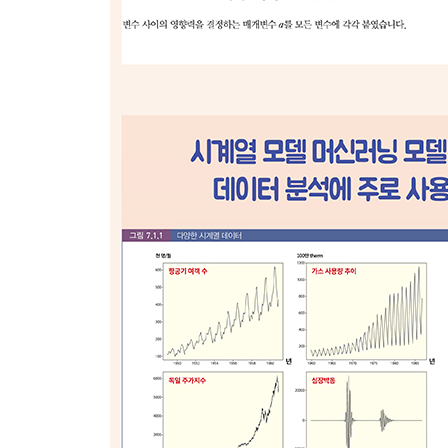
___선형인 미분 방정식
___1 변수인 비선형 미분방정식
___편미분 방정식
___분석 소프트웨어를 이용한다
4.4 제어이론
___입력변수에 대해 시스템이 어떻게 응답하는가
___미분 방정식을 풀기 위해 사용되는 도구
___라플라스 변환으로 미분 방정식을 푼다
___미분 방정식에 제어항을 넣어보자
___목푯값을 달성하기 위한 피드백을 생각한다
___고전 제어이론과 현대 제어이론, 그리고 그 이후
▣ 05장: 확률모델
5.1 확률과정
___확률적인 상황을 생각해 보자
___확률분포는 확률의 정보를 모아 놓은 것이다
___연속변수의 확률분포
___연속변수의 확률분포: 확률밀도함수