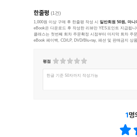
12.1 변수를 선택한다
한줄평
(1건)
___포함해야 할 변수, 포함하지 않는 변수
___변수의 해석성
1,000원 이상 구매 후 한줄평 작성 시
일반회원 50원, 마니
eBook은 다운로드 후 작성한 리뷰만 YES포인트 지급됩니
___관계없는 변수는 제외한다
클래스는 첫번째 회차 주문확정 시점부터 마지막 회차 주문
___특징량 엔지니어링
eBook 페이백, CD/LP, DVD/Blu-ray, 패션 및 판매금
___이산값 변수와 연속값 변수
12.2 데이터 수집과 실험계획
___주목하는 변수의 영향을 제어하면서 데이터를
평점
___피셔의 삼원칙
한글 기준 50자까지 작성가능
___피셔의 삼원칙은 데이터의 치우침을 알아내는 
12.3 수리 구조와 매개변수 선택
___목적에 맞는 수리 구조를 선택한다
___목적변수의 분산을 무시할 수 없는 경우
___분산을 생각하지 않아도 되는 경우
1
명
___매개변수 값의 범위
12.4 모델링에 실패하지 않으려면
___기존 체계와의 일관성과 비교