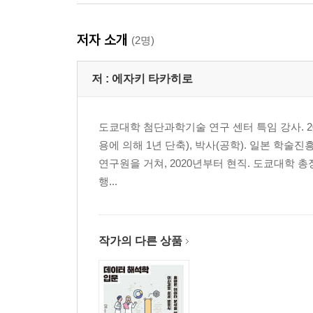
▣ 08장: 머신러닝 모델
저자 소개
(2명)
8.1 머신러닝으로 다루는 모델과 문제의 특징
___머신러닝의 기본적인 개념
저 :
에자키 타카히로
___복잡한 문제, 복잡한 모델
___모델의 자유도와 오버피팅
___머신러닝 모델을 사용해서 분석한다
도쿄대학 첨단과학기술 연구 센터 특임 강사. 2
8.2 분류와 회귀 문제
용에 의해 1년 단축), 박사(공학). 일본 학술
___분류와 회귀
연구원을 거쳐, 2020년부터 현직. 도쿄대학 
___결정 트리
행...
___랜덤 포레스트
___서포트 벡터 머신
___신경망
작가의 다른 상품
8.3 클러스터링
___클러스터링으로 데이터를 해석한다
___k-평균법
___혼합분포 모델