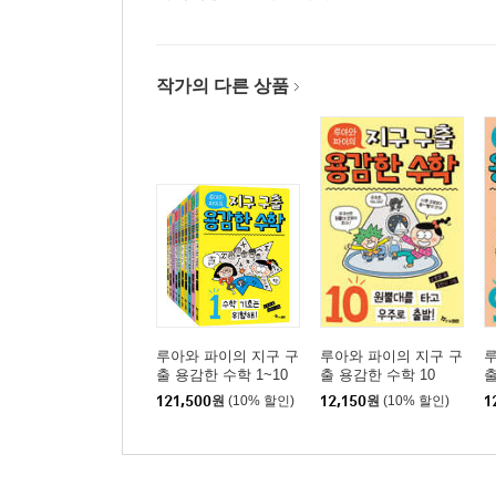
태양에서 나오는 신비로운 힘, 운동령
계산의 영역으로 들어온 자연
작가의 다른 상품
6. 공감과 반감을 딛고
신비주의를 딛고 일어서다
합리성의 함정
중력, 마술의 옷을 입고 나타나다
책을 마치며
부록1 프톨레마이오스의 화성 모델
부록2 플라톤의 두 비례중항 만들기
부록3 케플러의 제3법칙으로부터
루아와 파이의 지구 구
루아와 파이의 지구 구
루
출 용감한 수학 1~10
출 용감한 수학 10
출
세트
뉴턴의 만유인력 법칙 유도하기
121,500
원
(10% 할인)
12,150
원
(10% 할인)
1
미 주
이 책에 나오는 인명(영어표기)
찾아보기