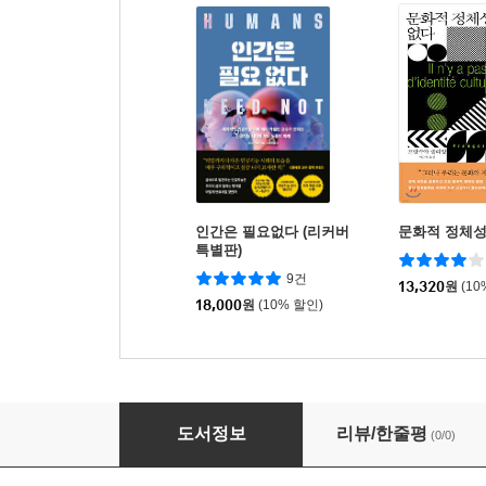
인간은 필요없다 (리커버
문화적 정체성
특별판)
9건
13,320
원
(10
18,000
원
(10% 할인)
코페르니쿠스의 거인, 뉴턴의 거인
도서정보
리뷰/한줄평
(0/0)