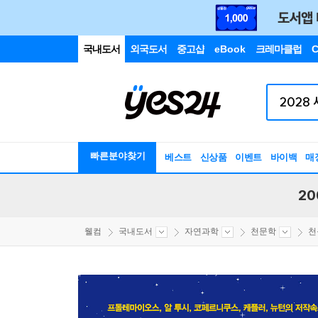
국내도서
외국도서
중고샵
eBook
크레마클럽
C
빠른분야찾기
베스트
신상품
이벤트
바이백
매
20
웰컴
국내도서
자연과학
천문학
천