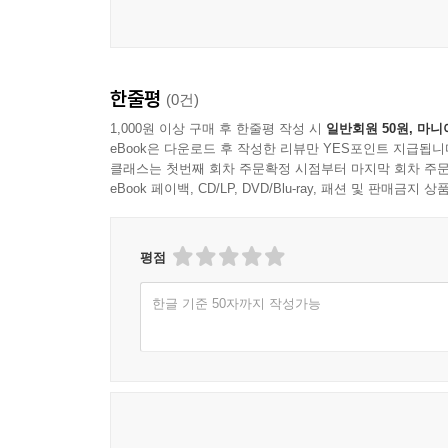
--- p.128
대부분의 사람들은 그것을 초자연의 세계, 신의 
투시 커플, 우르디 보조정리를 모두 이용한 이슬람 천
결과를 해석한 천체이론을 전개했다. 이 책은 오랫
된 코페르니쿠스의 천체 모델과 기하학적 형태 자체
한줄평
이것을 소재로 어떻게 지식이 구축되는지, 후대 학
(0건)
알 샤티르의 달 모델은 매개변수의 자명한 차이를 제
걷어차면서.
1,000원 이상 구매 후 한줄평 작성 시
일반회원 50원, 마니
른 모든 측면에서는, 특히 수성과 금성 모델에서는
eBook은 다운로드 후 작성한 리뷰만 YES포인트 지급됩니
의 이심원-등각속도점 방식을 두 개의 주전원과 하
클래스는 첫번째 회차 주문확정 시점부터 마지막 회차 주문
그 과정에서 시대마다 당시 세계를 마름질하는 인
를 사용했다. 그뿐만 아니라 가끔씩은 마라가 학파
eBook 페이백, CD/LP, DVD/Blu-ray, 패션 및 판매금
싹을 틔운 학자들의 고군분투도 실감 나게 묘사한다
--- p.135
이 책에는 코페르니쿠스, 뉴턴과 같이 낯익은 이
평점
알리 쿠시지는 혜성을 관찰하여 지구가 회전한다는
온전히 서구인들의 공만은 아님을 알고 싶은 이들
지해 있다는 이론만큼이나 사실일 가능성이 크다는
구체적인 발전상을 알고 싶은 이들에게 이 책을 권한
한글 기준 50자까지 작성가능
한 걸음 더 나아가 천문학자는 아리스토텔레스의 
학에 대한 거부와 함께 알리 쿠시지는 천체가 등
을 순수하게 경험적이고 수학적으로 연구될 수 있게 
부동의 지구가 우주 중심에 있다고 여기던 시절을 