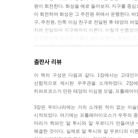
원이 회전한다. 화성을 예로 들어보자. 지구를 중심으
이 회전하며 화성은 그 주전원 위에서 운행한다. 바
구, 주전원, 안쪽 이심 천구로 전달된 후 태양의 
차례 전달되어 지구에까지 이른다. 이렇게 빈틈없이
천구의 안쪽 천구의 지름과 같아야 했다. 천구의 
구 반지름의 20,110배로 지금 알고 있는 것에 비
--- p.78
출판사 리뷰
준디샤푸르는 사산 제국의 샤푸르 1세가 로마 제국
이 책의 구성은 다음과 같다. 1장에서는 고대
대학, 도서관 등이 지어지면서 알렉산드리아 못지않
선험적으로 제시된 우주관을 소개하였다. 2장
카데미아 등 몇백 년을 이어오던 학교들을 폐쇄해
히파르코스가 만든 태양의 이심원 모델, 프톨레마이
몰려들 어 준디샤푸르는 국제적인 도시로 성장했다.
지 준디샤푸르의 명성이 유지될 정도였다.
3장은 우리나라에는 거의 소개된 적이 없는 이슬
--- p.84~85
시작되었다. 여기에는 프톨레마이오스가 우주의 중
마라가 학파인 알 투시와 알 우르디가 만들어낸
알 콰리즈미는 825년경 칼리프 알 마문의 지시로 
해결한 것이다. 실제로 알 투시와 알 우르디의 
오래된 이슬람 지즈이다. 10세기에 이 지즈의 개정