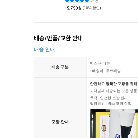
54건
다.
15,750
원
(10% 할인)
--- p.214
파라켈수스는 1537년 『대천문학』을 출판했다. 이
배송/반품/교환 안내
매개체로 끌어들여 그 매개체 속에서 하늘이 움직이도
들이나 별들이 운행하는 천구가 있어 천체들이 인체의
배송 안내
에 영향을 미친다. 대우주인 천체가 소우주인 인간
했다. 즉, 치료를 위해서는 대우주 가운데서 신체의
예스24 배송
배송 구분
그가 천문학책을 쓴 이유가 바로 이것이다. 의사
배송비 : 무료배송
하기 위한 것이었다.
안전하고 정확한 포장을 위해 
--- p.238~239
고객님께 배송되는 모든 상품을
목적 : 안전한 포장 관리
케플러는 코페르니쿠스의 태양중심설을 옹호한 『우
촬영범위 : 박스 포장 작업
된다. 두 사람은 같은 시대를 살았고 모두 지동설
의 근저에는 물질은 불활성이며 수동적이라는 물질
포장 안내
력을 주는 방식으로만 작용한다. 물체들 사이에는
있다는 마술 사상과는 근본적으로 달랐다. 그래서