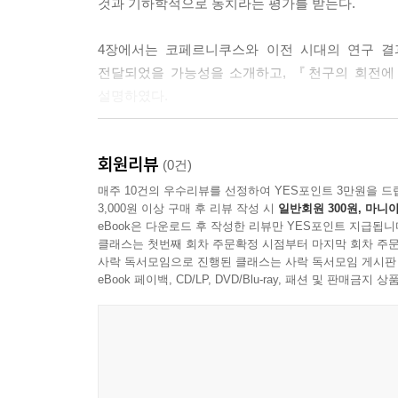
것과 기하학적으로 동치라는 평가를 받는다.
의 실제 위치 계산, 사인과 탄젠트 표, 구면천문학,
한다. 『시단타』는 모든 계산에서 사인함수를 사용
4장에서는 코페르니쿠스와 이전 시대의 연구 결
그리스에서는 각에 대한 현의 길이를 정리한 표를
전달되었을 가능성을 소개하고, 『천구의 회전에 
로 발전시켜 기하적으로만 다루던 것을 계산으로 바
설명하였다.
--- p.93
5장, 6장은 태양중심설이 받아들여진 이후의 
알 투시는 투시 커플로 이렇게 말한 셈이다. 우리 
회원리뷰
증명하는 과정에서 근대의 합리성이 아니라 신플라
(0건)
러면 등각속도점이라는 설정 없이도 사실은 등속원
매주 10건의 우수리뷰를 선정하여 YES포인트 3만원을 드
는 것처럼 보이는 것은 그것이 진동하듯 운동하기 
나와 세계에 대한 해석
3,000원 이상 구매 후 리뷰 작성 시
일반회원 300원, 마니아
--- p.125
eBook은 다운로드 후 작성한 리뷰만 YES포인트 지급됩니
클래스는 첫번째 회차 주문확정 시점부터 마지막 회차 주문
인류는 아주 오랫동안 태양은 물론 모든 천체가 지
사락 독서모임으로 진행된 클래스는 사락 독서모임 게시판
알 우르디, 다시 지구를 중심에 놓다/1259년 마
묻혔다. 어떻게 그렇게 오래, 그렇게 많은 사람이 
eBook 페이백, CD/LP, DVD/Blu-ray, 패션 및 판매금
하나는 지금은 ‘우르디 보조정리’라고 부르는 것으로
뒤떨어진 시대의 일이었다는 말로, 이후 지식은 계속
모델을 주전원 모델로 바꾸는 것, 즉 천체의 운동을
으로만 설명이 가능하다는 말이다. 투시 커플과 함
밤마다 하늘에 나타나는 셀 수 없이 많은 별을 
칠게 말하면, 우르디 보조정리에 의해 지구가 원운
서쪽으로 가는지, 밤이 되면 달은 왜 뜨는지, 북
다.
달라지는 현상을 보면서 우리가 머무르고 있는 땅과 