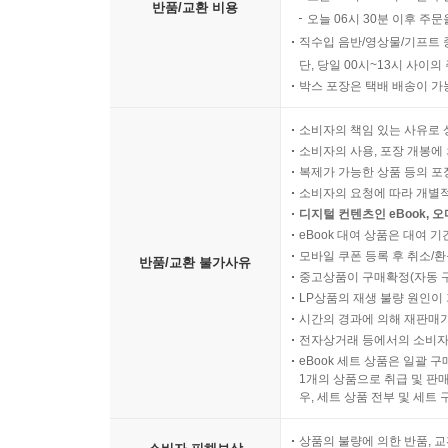
반품/교환 비용
오늘 06시 30분 이후 주문
직수입 음반/영상물/기프트 
단, 당일 00시~13시 사이
박스 포장은 택배 배송이 가
소비자의 책임 있는 사유로 
소비자의 사용, 포장 개봉에 
복제가 가능한 상품 등의 포장을 
소비자의 요청에 따라 개별
디지털 컨텐츠인 eBook, 
eBook 대여 상품은 대여 기
모바일 쿠폰 등록 후 취소/환
반품/교환 불가사유
중고상품이 구매확정(자동 
LP상품의 재생 불량 원인이 기
시간의 경과에 의해 재판매가
전자상거래 등에서의 소비자
eBook 세트 상품은 일괄 
1개의 상품으로 취급 및 판매
우, 세트 상품 전부 및 세트
상품의 불량에 의한 반품, 교