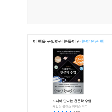
같은 후기 이슬람 학자들이 1,400여 년 동안 천
--- p.158
1596년 7월 19일, 케플러는 목성과 토성이 하나
리는 웅얼거리듯 알아듣기 힘들었지만, 그때 그의 
설명하려고 원 궤도에 목성과 토성을 표시하던 바로
--- p.196
이 책을 구입하신 분들이 산
분야 연관 책
천구가 사라지자 행성들과 별들은 우주 공간에 떠 
하는 원인을 새로 찾아야 했다. 그 원인으로 케플러
케플러가 보기에 인간은 아주 오랫동안 지구를 생
부터 지식을 넓혀왔다. 우주의 비밀을 밝히려는 
서 언급한 ‘태양에서 나와 행성들에 의해 반사되는 
영적인 것이라고 밝혔다. 그것은 태양에 거주하는 
드디어 만나는 천문학 수업
케플러는 천체의 운동을 일으키는 최초의 원인인 영
캐럴린 콜린스 피터슨 저/이강환 역
현대지
|
서 나오는 운동령이 태양계 전체에 물리적인 작용을