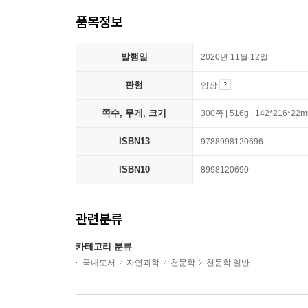
품목정보
발행일
2020년 11월 12일
판형
양장
쪽수, 무게, 크기
300쪽 | 516g | 142*216*22
ISBN13
9788998120696
ISBN10
8998120690
관련분류
카테고리 분류
국내도서
자연과학
천문학
천문학 일반