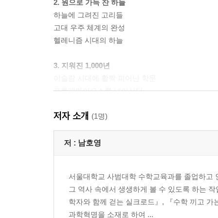
2. 원으로 가득 찬 하늘
하늘에 그려진 고리들
고대 우주 체계의 완성
헬레니즘 시대의 하늘
3. 지워진 1,000년
이슬람 시대에 활짝 피어난 학문
프톨레마이오스를 넘어서다
마라가 학파
저자 소개
(1명)
4. 태양을 중심에 놓다
코페르니쿠스에게 어깨를 내어준 거인들
저 :
남호영
뒤집힌 우주
행성이 순서대로 늘어서다
서울대학교 사범대학 수학교육과를 졸업하고 
그 역사 속에서 생생하게 볼 수 있도록 하는 
5. 태양에서 나오는 신비
학자와 함께 걷는 실크로드』, 『수학 끼고 가
천구가 사라진 우주 공간
과학혁명을 소재로 하여 ...
신은 기하학자