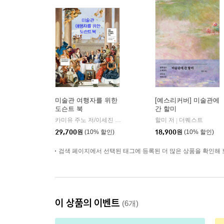
미술관 여행자를 위한
[예스리커버] 미술관에
도슨트 북
간 할미
카미유 주노 저/이세진 역
윌북(willbook)
할미 저
더퀘스트
|
|
29,700
원
(10% 할인)
18,900
원
(10% 할인)
검색 페이지에서 선택된 태그에 등록된 더 많은 상품을 확인해 
이 상품의 이벤트
(6개)