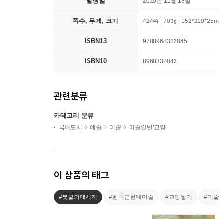
발행일
2020년 11월 18일
쪽수, 무게, 크기
424쪽 | 703g | 152*210*25
ISBN13
9788968332845
ISBN10
8968332843
관련분류
카테고리 분류
국내도서
예술
미술
미술일반/교양
이 상품의 태그
#붓끝의메세지
#한국근현대미술
#교양쌓기
#미