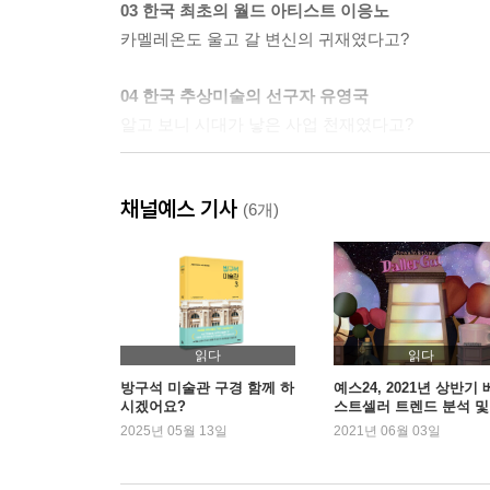
03 한국 최초의 월드 아티스트 이응노
카멜레온도 울고 갈 변신의 귀재였다고?
04 한국 추상미술의 선구자 유영국
알고 보니 시대가 낳은 사업 천재였다고?
05 아이의 낙서처럼 심플한 그림 장욱진
채널예스 기사
알고 보니 반 고흐급 외골수?
(6개)
06 한국에서 가장 비싼 화가 김환기
그의 예술은 ‘일심동체’ 사랑으로 완성될 수 있었다
07 서민을 친근하게 그려온 국민화가 박수근
읽다
읽다
그의 도처에는 ‘스승님’이 널려 있었다?
방구석 미술관 구경 함께 하
예스24, 2021년 상반기 
시겠어요?
스트셀러 트렌드 분석 및
서 판매 동향 발표
2025년 05월 13일
2021년 06월 03일
08 독보적 여인상을 그린 화가 천경자
알고 보니 ‘X’를 그려야 살 수 있었다고?