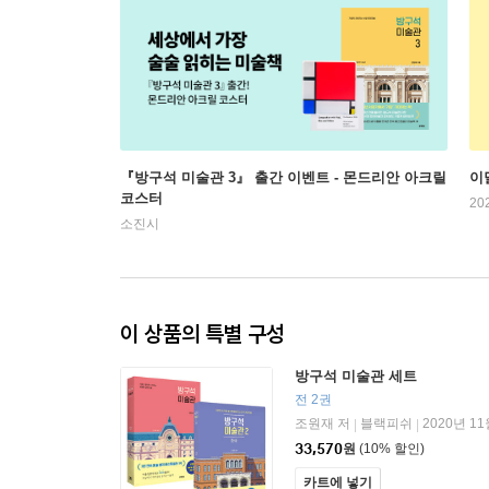
『방구석 미술관 3』 출간 이벤트 - 몬드리안 아크릴
이
코스터
20
소진시
이 상품의 특별 구성
방구석 미술관 세트
전 2권
조원재 저
블랙피쉬
2020년 11
|
|
33,570
원
(10% 할인)
카트에 넣기