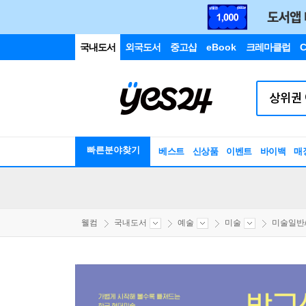
국내도서
외국도서
중고샵
eBook
크레마클럽
C
빠른분야찾기
베스트
신상품
이벤트
바이백
매
웰컴
국내도서
예술
미술
미술일반