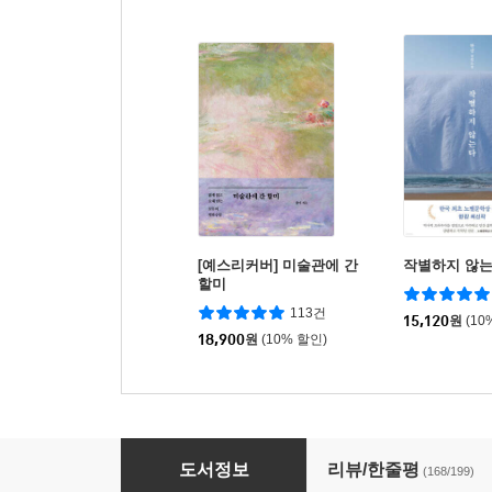
[예스리커버] 미술관에 간
작별하지 않
할미
113건
15,120
원
(10
18,900
원
(10% 할인)
방구석 미술관 2 : 한국
도서정보
리뷰/한줄평
(168/199)