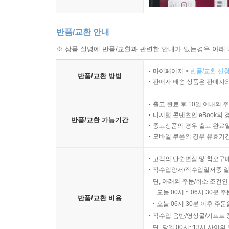
반품/교환 안내
※ 상품 설명에 반품/교환과 관련한 안내가 있는경우 아래 
마이페이지 >
반품/교환 신청
반품/교환 방법
판매자 배송 상품은 판매자와
출고 완료 후 10일 이내의 
디지털 콘텐츠인 eBook의 
반품/교환 가능기간
중고상품의 경우 출고 완료일
모바일 쿠폰의 경우 유효기간(
고객의 단순변심 및 착오구
직수입양서/직수입일서중 일
단, 아래의 주문/취소 조건인
오늘 00시 ~ 06시 30분 
반품/교환 비용
오늘 06시 30분 이후 주문
직수입 음반/영상물/기프트 
단, 당일 00시~13시 사이