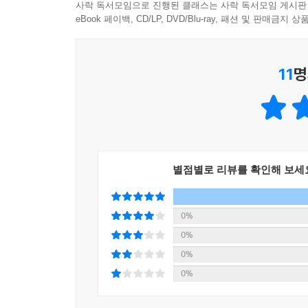
사락 독서모임으로 진행된 클래스는 사락 독서모임 게시판
미술책에서 갑자기 웬 막장드라마 예찬이냐고요? 사
eBook 페이백, CD/LP, DVD/Blu-ray, 패션 및 판매금
로와 디에고 리베라입니다. 둘은 큐사인 없이도 인
역사적이었으면 멕시코의 500페소 지폐에 프리다와
11
명
요. 먼저 예고편을 볼까요? 프리다는 말합니다.
“내가 살아오는 동안 두 번의 큰 사고를 당했는데, 
남편을 만난 것이 사건도 아니고 사고라니! 도대체
별점별로 리뷰를 확인해 보세
한국 최초의 월드 아티스트 이응노,
카멜레온도 울고 갈 변신의 귀재였다고?
0%
“한국 최초로 세계적 예술가가 된 사람은?”
0%
이런 질문을 던지면 아마 백이면 백 백남준을 떠올
0%
트’가 있었습니다. 바로 이응노죠. 백남준이 [TV
0%
는 그 이전에 이미 유럽 미술계를 휩쓸고 있었으니
런데 한 가지 이상한 점이 있습니다. 우리에게 백남