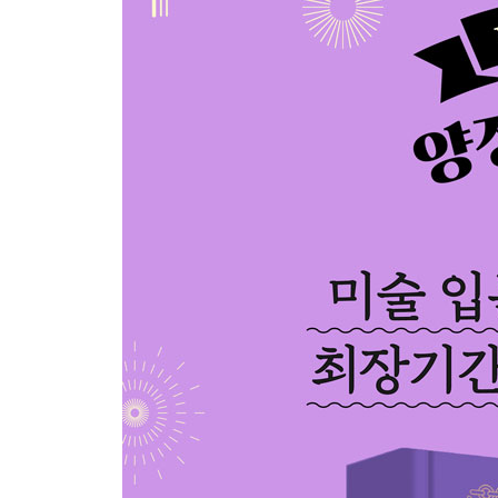
06 19금 드로잉의 대가 에곤 실레
사실은 둘째가라면 서러운 순수 지존?
07 자연의 삶을 동경했던 폴 고갱
알고 보니 원조 퇴사학교 선배?
08 그림은 아는데 이름은 모르는 에두아르 마네
사실은 거장들이 업어 모신 갓파더?
09 로맨틱 풍경화의 대명사 클로드 모네
알고 보니 거친 바다와 싸운 상남자?
10 사과 하나로 파리를 접수한 폴 세잔
알고 보면 그 속사정은 맨땅에 헤딩맨?
11 20세기가 낳은 천재 화가 파블로 피카소
알고 보면 선배의 미술을 훔친 도둑놈?