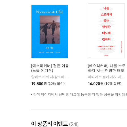
[예스리커버] 결혼·여름
[예스리커버] 나를 소모
(노을 에디션)
하지 않는 현명한 태도
에 관하여
알베르 카뮈 저/장소미 역
녹색광선
마티아스 뇔케 저/이미옥 역
|
19,800
원
(10% 할인)
16,020
원
(10% 할인)
검색 페이지에서 선택된 태그에 등록된 더 많은 상품을 확인해 
이 상품의 이벤트
(5개)