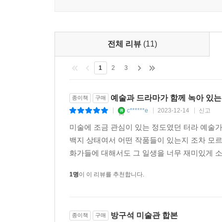
“나의 창작생활은 50여 년을 통하여 똑같은 수법의
고 있으며 앞으로도 이와 같으리라 여겨진다.”
전체 리뷰
(11)
이응노. 한마디로 ‘변신의 귀재’라 말하고 싶습니다.
1
2
3
같습니다. 그만큼 작품세계가 변화무쌍했다는 뜻인
우리는 이 질문에 대한 답을 찾아가는 길 위에서 이
예술과 드라마가 함께 녹아 있는
종이책
구매
이제 한국 최초의 월드 아티스트이자 변신의 귀재,
c******e
2023-12-14
신고
|
|
|
미술에 조금 관심이 있는 정도였던 터라 예술
한국에서 가장 비싼 화가 김환기,
백지 상태여서 어떤 작품들이 있는지 조차 모르
그의 예술은 ‘일심동체’ 사랑으로 완성될 수 있었다
화가들에 대해서도 그 일생을 너무 재미있게 소
1명
이 이 리뷰를 추천합니다.
현재 한국에서 가장 비싼 화가는 누구일까요? 바로 김환기
#200)]가 약 132억 원에 낙찰되며 환기는 한국
점 중 9점이 모두 그의 작품입니다. 정말 대단하죠?
방구석 미술관 합본
종이책
구매
(중략) 100억 원이 넘는 가격에 판매된다는 것은 