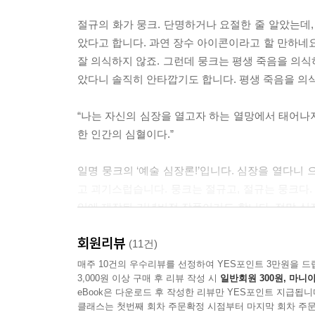
절규의 화가 뭉크. 단명하거나 요절한 줄 알았는데,
았다고 합니다. 과연 장수 아이콘이라고 할 만하네요
잘 의식하지 않죠. 그런데 뭉크는 평생 죽음을 의식
았다니 솔직히 안타깝기도 합니다. 평생 죽음을 의
“나는 자신의 심장을 열고자 하는 열망에서 태어나지
한 인간의 심혈이다.”
일명 뭉크의 ‘예술 심장론!’입니다. 심장을 열다니
고 괴기스럽습니다. 뭉크는 절규고, 절규는 뭉크다.
입에 제작된 기념비적 작품이기도 합니다. 정말 심장
게 합니다. 도대체 어떤 혈액들이 그의 심장으로 흘
회원리뷰
을 함께 해부해보겠습니다. 메스! 석션!
(11건)
매주 10건의 우수리뷰를 선정하여 YES포인트 3만원을 드
3,000원 이상 구매 후 리뷰 작성 시
일반회원 300원, 마니아
미술계 여성 혁명가, 프리다 칼로
eBook은 다운로드 후 작성한 리뷰만 YES포인트 지급됩니
알고 보니 원조 막장드라마의 주인공?
클래스는 첫번째 회차 주문확정 시점부터 마지막 회차 주문