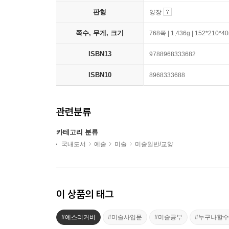
판형
양장
쪽수, 무게, 크기
768쪽 | 1,436g | 152*210*
ISBN13
9788968333682
ISBN10
8968333688
관련분류
카테고리 분류
국내도서
예술
미술
미술일반/교양
이 상품의 태그
#예스리커버
#미술사입문
#미술공부
#누구나할