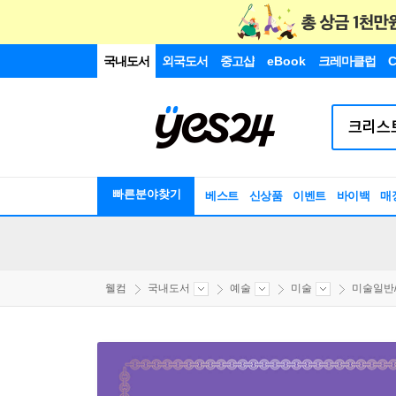
국내도서
외국도서
중고샵
eBook
크레마클럽
C
빠른분야찾기
베스트
신상품
이벤트
바이백
매
웰컴
국내도서
예술
미술
미술일반