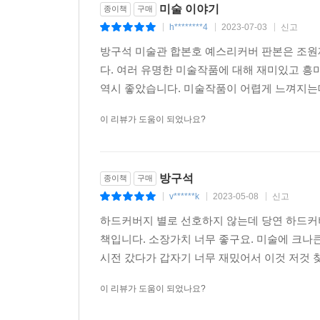
미술 이야기
종이책
구매
h********4
2023-07-03
신고
|
|
|
방구석 미술관 합본호 예스리커버 판본은 조원재
다. 여러 유명한 미술작품에 대해 재미있고 
역시 좋았습니다. 미술작품이 어렵게 느껴지는
이 리뷰가 도움이 되었나요?
방구석
종이책
구매
v******k
2023-05-08
신고
|
|
|
하드커버지 별로 선호하지 않는데 당연 하드커
책입니다. 소장가치 너무 좋구요. 미술에 크나
시전 갔다가 갑자기 너무 재밌어서 이것 저것 찾
이 리뷰가 도움이 되었나요?