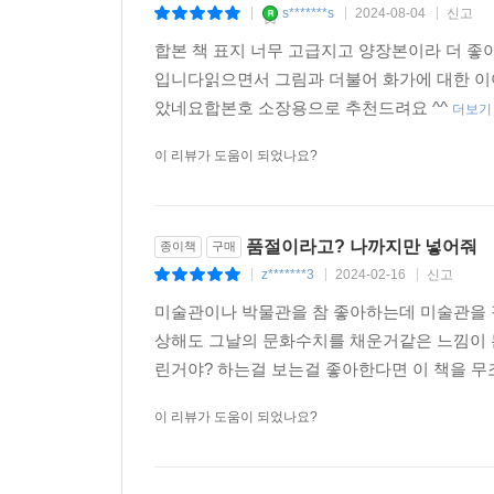
s*******s
2024-08-04
신고
|
|
|
을 의미합니다. 환기의 그림은 그렇게 돈을 뛰어넘었
합본 책 표지 너무 고급지고 양장본이라 더 
‘막장드라마의 원조’ 프리다 칼로와 디에고 리베라.
입니다읽으면서 그림과 더불어 화가에 대한 이
뛰어넘는’ 카미유 클로델과 오귀스트 로댕. ‘세기
았네요합본호 소장용으로 추천드려요 ^^
더보기
지 않게 볼 수 있습니다.
이 리뷰가 도움이 되었나요?
그런데 흥미로운 사실이 있습니다. 20세기의 우리 
것입니다. 그중 대표적인 사례가 바로 ‘김환기♥김향
니다. 그리고 곱게 살기로 맹세한 ‘부부의 세계’를
품절이라고? 나까지만 넣어줘
꽃피는 환기의 영롱한 예술세계. 그리고 그것을 함께
종이책
구매
z*******3
2024-02-16
신고
|
|
|
--- 본문 중에서
미술관이나 박물관을 참 좋아하는데 미술관을 같
상해도 그날의 문화수치를 채운거같은 느낌이 든
린거야? 하는걸 보는걸 좋아한다면 이 책을 무조
이 리뷰가 도움이 되었나요?