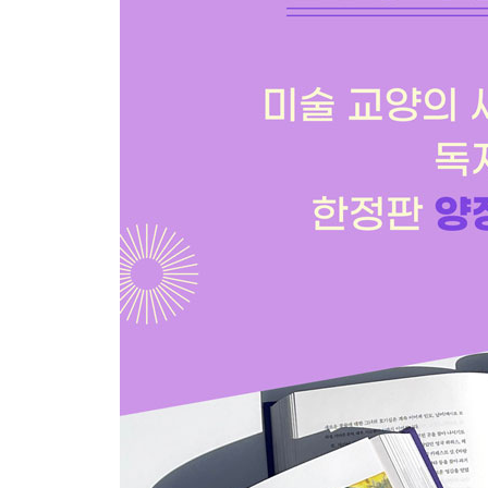
그의 도처에는 ‘스승님’이 널려 있었다?
08 독보적 여인상을 그린 화가 천경자
알고 보니 ‘X’를 그려야 살 수 있었다고?
09 비디오아트의 선구자 백남준
알고 보니 인복 대장이었다고?
10 돌조각을 예술로, 모노파 대표 미술가 이우환
사실은 당신에게 꼭 건네고픈 말이 있다고?
참고문헌
도판 목록