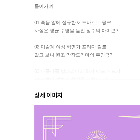
들어가며
01 죽음 앞에 절규한 에드바르트 뭉크
사실은 평균 수명을 높인 장수의 아이콘?
02 미술계 여성 혁명가 프리다 칼로
알고 보니 원조 막장드라마의 주인공?
03 나풀나풀 발레리나의 화가 에드가 드가
알고 보니 성범죄 현장을 그렸다고?
상세 이미지
04 전 세계가 사랑한 영혼의 화가 빈센트 반 고흐
사실은 악마에게 영혼을 빼앗겼다고?
05 세상에서 가장 로맨틱한 그림 〈키스〉의 구스
사실은 테러를 일삼은 희대의 반항아?