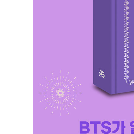
사실 그에겐 두 개의 사랑이 있었다?
02 한국 최초의 여성 서양화가이자 원조 신여성 나
인생의 황금기에 미스터리한 [자화상]을 남겼다고?
03 한국 최초의 월드 아티스트 이응노
카멜레온도 울고 갈 변신의 귀재였다고?
04 한국 추상미술의 선구자 유영국
알고 보니 시대가 낳은 사업 천재였다고?
05 아이의 낙서처럼 심플한 그림 장욱진
알고 보니 반 고흐급 외골수?
06 한국에서 가장 비싼 화가 김환기
그의 예술은 ‘일심동체’ 사랑으로 완성될 수 있었다
07 서민을 친근하게 그려온 국민화가 박수근