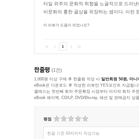
타일 위주의 문화적 취향을 노골적으로 드러낸다
국민의 한 사람이 되게 하는 것이 그 목표였다고 말
비문화의 흉한 골상을 위장하는 셈이다. 이런 문
낳는 것이었다. 문화는 그 자체로 표어이자 행동
그리고 이 ‘문화’ 개념은 계몽운동 때 태어나 여러 
이 리뷰가 도움이 되었나요?
피에르 부르디외는 그의 저서 〈구별 짓기〉에서 
민중을 계몽하는 것이 아니라 예술작품은 계급 
1
말했다.
그러나 바우만은 문화가 사회적 계급을 재생산하는 일
‘유동하는liquid’ 단계로 전환하는 여러 과정이
한줄평
(1건)
텔레비전의 유행하는 프로그램을 동시에 즐긴다.
1,000원 이상 구매 후 한줄평 작성 시
일반회원 50원, 마니
군중들에게 좀 덜 까다롭게 선택하고, 좀 더 많
eBook은 다운로드 후 작성한 리뷰만 YES포인트 지급됩니
“오늘날의 문화는 규범적인 통제가 아니라 미끼를 
클래스는 첫번째 회차 주문확정 시점부터 마지막 회차 주문
생산하고 씨 뿌리고 싹 틔움으로써 유혹하고 매혹
eBook 페이백, CD/LP, DVD/Blu-ray, 패션 및 판매금
말할 수도 있을 것이다.”
이제 오래전부터 존재해온 문화 엘리트는 사라졌다.
평점
민중을 돌보지 않는다. 이와 더불어 문화를 대신
이야기하며 경건하거나 존경스러운 어조로 말하는
한글 기준 50자까지 작성가능
목소리에는 열정도 활기도 사라지고 없다. 예술