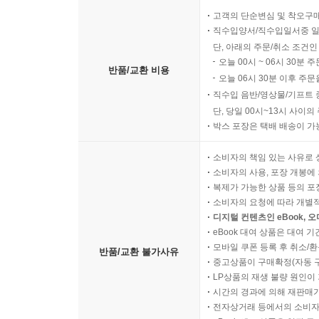
고객의 단순변심 및 착오구
직수입양서/직수입일서중 일
단, 아래의 주문/취소 조건인
오늘 00시 ~ 06시 30분 
반품/교환 비용
오늘 06시 30분 이후 주문
직수입 음반/영상물/기프트 
단, 당일 00시~13시 사이
박스 포장은 택배 배송이 가
소비자의 책임 있는 사유로 
소비자의 사용, 포장 개봉에 
복제가 가능한 상품 등의 포장을 
소비자의 요청에 따라 개별
디지털 컨텐츠인 eBook, 
eBook 대여 상품은 대여 기
모바일 쿠폰 등록 후 취소/환
반품/교환 불가사유
중고상품이 구매확정(자동 
LP상품의 재생 불량 원인이 기
시간의 경과에 의해 재판매가
전자상거래 등에서의 소비자