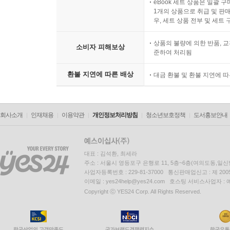
eBook 세트 상품은 일괄 
1개의 상품으로 취급 및 판매
우, 세트 상품 전부 및 세트
상품의 불량에 의한 반품, 교
소비자 피해보상
준하여 처리됨
환불 지연에 따른 배상
대금 환불 및 환불 지연에 
회사소개
인재채용
이용약관
개인정보처리방침
청소년보호정책
도서홍보안내
대표 : 김석환, 최세라
주소 : 서울시 영등포구 은행로 11, 5층~6층(여의도동,일신
사업자등록번호 : 229-81-37000 통신판매업신고 : 제 200
이메일 : yes24help@yes24.com 호스팅 서비스사업자 :
Copyright ⓒ YES24 Corp. All Rights Reserved.