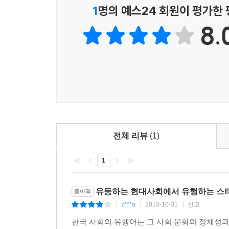
‘문화’란 원래 ‘민중’에게 최고의 사상과 창의
1
명의 예스24 회원이 평가한
바우만은 지금 우리가 살아가고 있는 유동하는 현
8.
더 이상 민중을 계몽하려 하지 않고 그들을 유혹
욕구를 창조하는 동시에 기존의 욕구들이 영원히
사람들은 그 문화가 만들어낸 유행을 매일 소비하
살아가고 있을 뿐이다. 바우만은 오늘날의 문화
백화점일 뿐이라고 일축한다.
비록 짧은 책이지만, 바우만은 풍부한 사례를 들
현대사회의 문화가 우리 삶에 아주 큰 문제라는 것을
문화의 역할은 이제 시장으로 넘어갔다
전체 리뷰
(1)
1
“‘문화’라는 개념의 최초 목적은 현재 지배적인 
기울여야 할지 목표와 방향을 정하는 것이었다. ‘
선교 임무와도 같으며, 그럼으로써 사회를 개선하고 
유동하는 현대사회에서 유행하는 스
종이책
의미했다.”
z***a
2013-10-31
신고
|
|
|
한국 사회의 유행어는 그 사회 문화의 정체성과 
바우만은 문화를 ‘계몽’ 또는 ‘민중’을 기르는 것