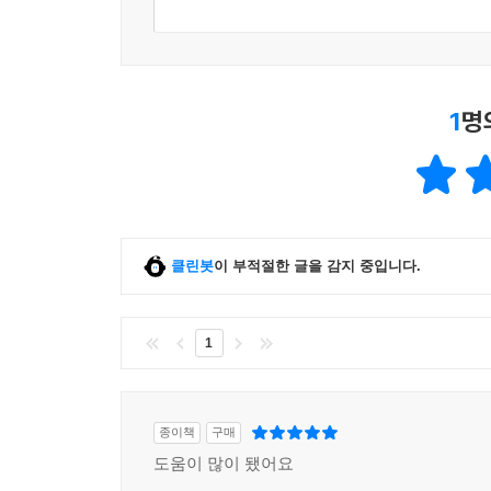
수단으로 쓰는 걸 보라.
“오늘날 문화는 무엇보다도 이제 소비자로 전환된
바라본다. 이 거대한 상점의 다른 매점들과 마찬
참신한 제품들처럼 곧 쓸모없어질 최신 홍보물로
1
명
순간적인 충동을 불러일으키도록 계산되어 있다. 
동료의 존경을 얻고 우월감을 만끽할 수 있다.”
예전에는 국민이자 보살펴야 할 대상이었으나 이제는
아직 충족되지 않은 욕구와 충동 같은 것들은 들
관심사가 되어버렸다.
클린봇
이 부적절한 글을 감지 중입니다.
자본과 소비시장이 주도하는 사회의 대안은?
1
“자본주의 시대 ‘유동하는 현대’의 피터 드러커, 
기지 넘치는 문구로 요약한다. ‘사회가 구원해주는 일
종이책
구매
이런 불확실성의 사회에서 지식인 계급들은 다문화주의
도움이 많이 됐어요
차이를 인정하는 다문화주의가 대안이라고. 그러나 