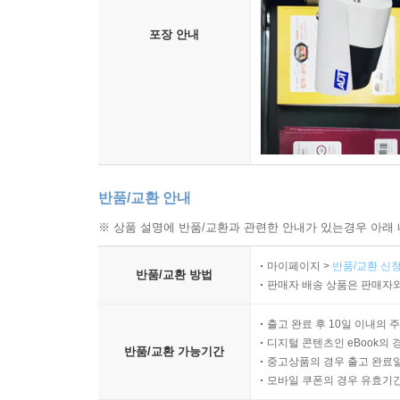
더해주므로 문제될 것이 없어 보인다. 그러나 ‘mode
이것은 ‘모더니즘modernism’이라는 용어가 20세기 
포장 안내
지칭하기 때문에 생기는 혼란이 아닌가 생각한다. ‘
모습이 극적으로 변하던 시기의 사람들이 자신들의 
바우만의 ‘모던’이 근대를 가리키는 경우도 분명히 
‘현대성’임을 분명히 말해준다. ‘근대’라는 역어는 
국면에서는 세상이 유동적liquid이지 않고 견고sol
없다. ‘근대近代’라는 말이 바우만의 의도대로 ‘자본
책에서는 ‘liquid modern’을 ‘유동하는 현대’로 번역
반품/교환 안내
※ 상품 설명에 반품/교환과 관련한 안내가 있는경우 아래 
마이페이지 >
반품/교환 신청
반품/교환 방법
판매자 배송 상품은 판매자와
출고 완료 후 10일 이내의 
디지털 콘텐츠인 eBook의 
반품/교환 가능기간
중고상품의 경우 출고 완료일
모바일 쿠폰의 경우 유효기간(