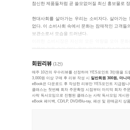
참신한 제품들처럼 곧 쓸모없어질 최신 홍보물로 장
자와 함께 걸어왔다. 지역을 초월하여 성장하는 경제
야 할 생산자의 역할이 아니라 상품을 소비하는(빵 
현대사회를 살아가는 우리는 소비자다. 살아가는 
한가운데에서. 그리고 빠르게 개별화되는 이 세상에서
없다. 이 소비사회 속에서 문화는 잠재적인 고객들의
75
보관소로서 모습을 드러낸다.
이러한 소비시장은 자신의 모든 역량을 모아 문화
자본주의 시대 ‘유동하는 현대’의 피터 드러커, 오
때문에 입을 수가 없다. 올해 유명해진 장소에 가
기지 넘치는 문구로 요약한다.
세계 모든 사람들이 똑같은 영화를 보고, 똑같은 
“사회가 구원해주는 일은 이제 다시는 없다.” ---p.87
회원리뷰
오래다. “대중은 달라지고자 하는 욕망과 극심한
(1건)
도태되기 때문에 우리는 서둘러 어떤 문화를 구매한
매주 10건의 우수리뷰를 선정하여 YES포인트 3만원을 드
유동하는 현대성의 풍경 속에서 ‘좋은 사회’라는 목
3,000원 이상 구매 후 리뷰 작성 시
일반회원 300원, 마니아
과거의 것들은 신속하게 버리고 잊어야 한다. “‘어
회, 즉 그런 기회들이 충족되지 못하도록 방해하는 
eBook은 다운로드 후 작성한 리뷰만 YES포인트 지급됩니
최신 유행인지 훤히 알고 있을 의무로서 반드시 의
런 장애물들을 단번에 모두 제거할 수는 없다는 사
클래스는 첫번째 회차 주문확정 시점부터 마지막 회차 주문
한마디로 자기 자신을 계속해서 바꾸어야 한다. 
사락 독서모임으로 진행된 클래스는 사락 독서모임 게시판
거하는 것이 ‘공정한 사회’를 이루는 데 사용할 수 
문화의 요구에 복종하도록 길들인다. 그러면서 우리는
eBook 페이백, CD/LP, DVD/Blu-ray, 패션 및 판매금
우리 시대 가장 명석하고 영향력 있는 사회 사상가
---p.133
문화는 이미 소비시장의 지배를 받고 있으며, 유행
아래 온 인류가 공유하는 똑같은 문화는 결국 초국