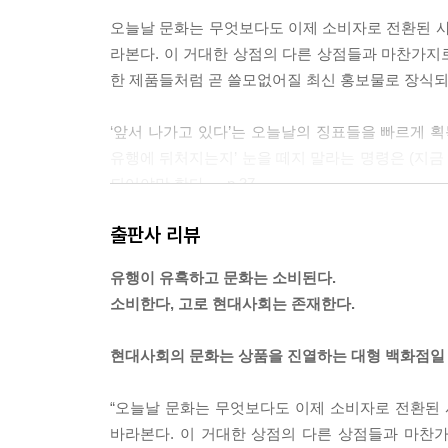
오늘날 문화는 무엇보다도 이제 소비자로 전환된 사
라본다. 이 거대한 상점의 다른 상점들과 마찬가지
한 제품들처럼 곧 쓸모없어질 최신 홍보물로 장식되어 있
‘앞서 나가고 있다’는 오늘날의 징표들을 빠르게 획
유행에 뒤처지는지’ 눈을 떼지 말라는 명령은 (지금
되어야만 한다. ---p.37
출판사 리뷰
오늘날의 문화는 사람들이 셔츠를 갈아입거나 양말을
내는 모습)을 바꾸는 능력을 습득하도록 요구한다.
유행이 유혹하고 문화는 소비된다.
하는 기술을 습득하도록 도와줄 것이다. ---p.41
소비한다, 고로 현대사회는 존재한다.
현지인들의 관계가 더 불협화음을 이루고 그들이 더
현대사회의 문화는 상품을 진열하는 대형 백화점일
우는 데 더욱 열정을 불태울수록, 그들이 통합을 이
그보다 더 낮다. 그러는 동안 자본은 계속해서 유출되
“오늘날 문화는 무엇보다도 이제 소비자로 전환된 
바라본다. 이 거대한 상점의 다른 상점들과 마찬
지식인 계급이 홀로 그런 잘못을 저지른 적은 단 한