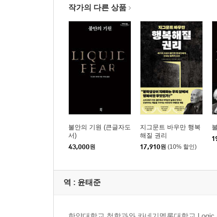
작가의 다른 상품
불안의 기원 (큰글자도
지그문트 바우만 행복
서)
해질 권리
1
43,000
원
17,910
원
(10% 할인)
역 :
윤태준
한양대학교 철학과와 카네기멜론대학교 Logic and C