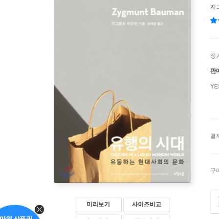
지
정
판
Y
결
구
미리보기
사이즈비교