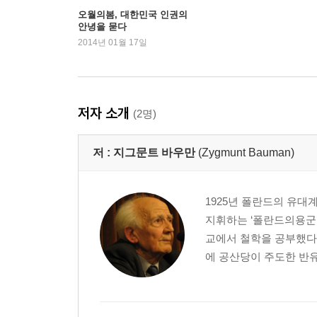
오월의봄, 대한민국 인권의
안녕을 묻다
2014년 01월 17일
저자 소개
(2명)
저 :
지그문트 바우만
(Zygmunt Bauman)
1925년 폴란드의 유대
지휘하는 ‘폴란드의용군
교에서 철학을 공부했다.
에 공산당이 주도한 반유