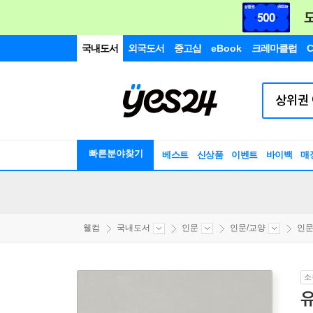
국내도서
외국도서
중고샵
eBook
크레마클럽
C
빠른분야찾기
베스트
신상품
이벤트
바이백
매
웰컴
국내도서
인문
인문/교양
인
소