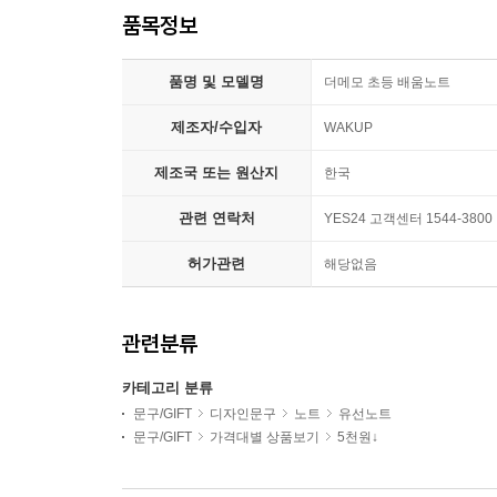
품목정보
품명 및 모델명
더메모 초등 배움노트
제조자/수입자
WAKUP
제조국 또는 원산지
한국
관련 연락처
YES24 고객센터 1544-3800
허가관련
해당없음
관련분류
카테고리 분류
문구/GIFT
디자인문구
노트
유선노트
문구/GIFT
가격대별 상품보기
5천원↓