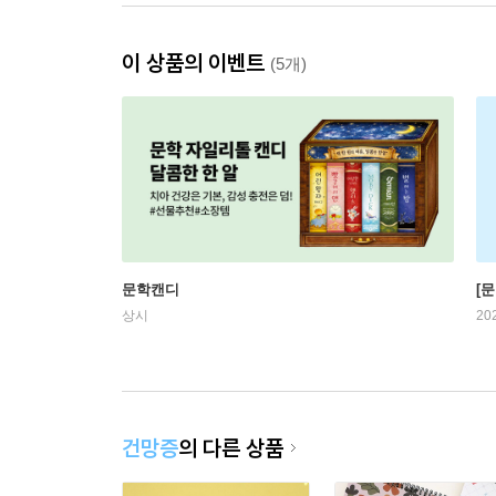
이 상품의 이벤트
(5개)
문학캔디
[문
상시
20
건망증
의 다른 상품