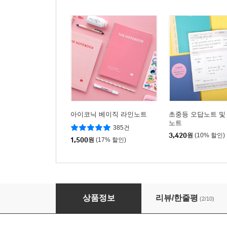
아이코닉 베이직 라인노트
초중등 오답노트 및
노트
385건
3,420
원
(10% 할인)
1,500
원
(17% 할인)
더메모 초등 배움노트
상품정보
리뷰/한줄평
(2/10)