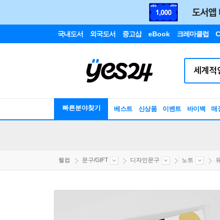
국내도서
외국도서
중고샵
eBook
크레마클럽
C
빠른분야찾기
베스트
신상품
이벤트
바이백
매
웰컴
문구/GIFT
디자인문구
노트