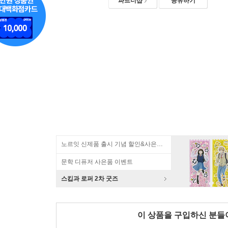
파트너샵
공유하기
노르잇 신제품 출시 기념 할인&사은품 증정!
문학 디퓨저 사은품 이벤트
스킵과 로퍼 2차 굿즈
이 상품을 구입하신 분