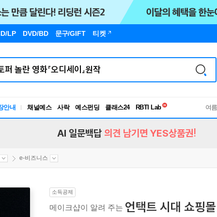
D/LP
DVD/BD
문구
/GIFT
티켓
독서유형검사
RBTI Lab
장안내
채널예스
사락
예스펀딩
클래스24
독서유형검사
여
AI 일문백답
의견 남기면 YES상품권!
e-비즈니스
소득공제
언택트 시대 쇼핑몰
메이크샵이 알려 주는