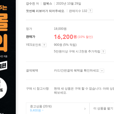
강수진
저
앱북스
2020년 10월 29일
첫번째 리뷰어가 되어주세요.
판매지수 132
정가
18,000원
16,200
원
판매가
(10% 할인)
YES포인트
900원 (5% 적립)
5만원이상 구매 시 2천원 추가적립
결제혜택
카드/간편결제 혜택을 확인하세요
구매 시 참고사항
현재 새 상품은 구매 할 수 없습니다. 아래 
해보세요.
중고상품 (20개)
이 상품을 팔기
9,400원 ~