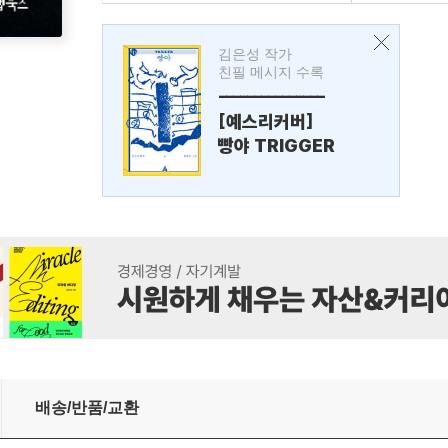
김은성 작가
친필 메시지 수록
---------------
[예스리커버]
빵야 TRIGGER
배송/반품/교환