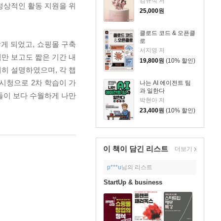
김규석 저
정상적인 활동 지원을 위
25,000
원
클로드 코드 & 오픈클
로
게 되었고, 쇼핑몰 구축
서지영 저
만 보고도 짧은 기간 내
19,800
원
(10% 할인)
세히 설명하였으며, 각 챕
시청으로 2차 학습이 가
나는 AI 에이전트 팀
과 일한다
들이 보다 수월하게 나만
박현아 저
23,400
원
(10% 할인)
이 책이 담긴
리스트
더보기
p***u
님의 리스트
StartUp & business