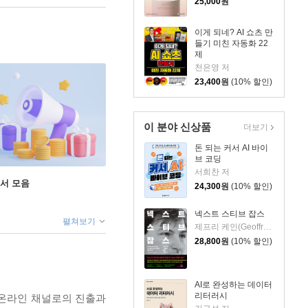
25,000
원
이게 되네? AI 쇼츠 만
들기 미친 자동화 22
제
천은영 저
23,400
원
(10% 할인)
이 분야 신상품
더보기
돈 되는 커서 AI 바이
브 코딩
서희찬 저
도서 모음
24,300
원
(10% 할인)
넥스트 스티브 잡스
펼쳐보기
제프리 케인(Geoffrey Cain) 저/이민석 역
28,800
원
(10% 할인)
AI로 완성하는 데이터
리터러시
 온라인 채널로의 진출과