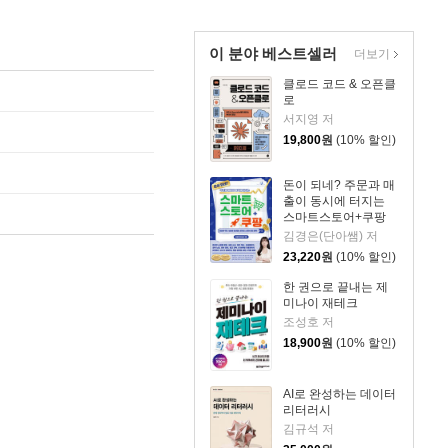
이 분야 베스트셀러
더보기
클로드 코드 & 오픈클
로
서지영 저
19,800
원
(10% 할인)
돈이 되네? 주문과 매
출이 동시에 터지는
스마트스토어+쿠팡
[AI 실전 활용, 2026년
김경은(단아쌤) 저
정책 반영]
23,220
원
(10% 할인)
한 권으로 끝내는 제
미나이 재테크
조성호 저
18,900
원
(10% 할인)
AI로 완성하는 데이터
리터러시
김규석 저