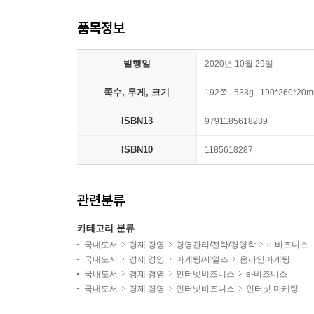
품목정보
발행일
2020년 10월 29일
쪽수, 무게, 크기
192쪽 | 538g | 190*260*20
ISBN13
9791185618289
ISBN10
1185618287
관련분류
카테고리 분류
국내도서
경제 경영
경영관리/전략/경영학
e-비즈니스
국내도서
경제 경영
마케팅/세일즈
온라인마케팅
국내도서
경제 경영
인터넷비즈니스
e-비즈니스
국내도서
경제 경영
인터넷비즈니스
인터넷 마케팅