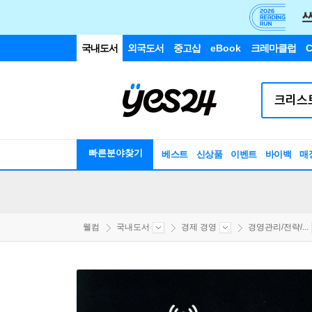
국내도서
외국도서
중고샵
eBook
크레마클럽
C
빠른분야찾기
베스트
신상품
이벤트
바이백
매
웰컴
국내도서
경제 경영
경영관리/전략/...