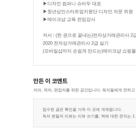
▶디자인 컴퍼니 슈비두 대표
07 상품 진열하기
▶청년상인스타트업지원단 디자인 자문 위원
▶메이크샵 교육 전임강사
PART 04 쇼핑몰 게시판 설정하기
01 공지 게시판 생성하기
저서 : (한 권으로 끝내는)전자상거래관리사 2
02 후기 게시판 생성하기
2020 전자상거래관리사 2급 실기
03 Q&A 게시판 수정하기
(모바일샵까지 손쉽게 만드는)메이크샵 쇼핑몰
04 게시판 링크 연결하기
PART 05 쇼핑몰 디자인하기
01 타이틀 & 파비콘 세팅하기
만든 이 코멘트
02 로고 세팅하기
저자, 역자, 편집자를 위한 공간입니다. 독자들에게 전하고
03 배너 세팅하기
04 메인 슬라이드 배너 세팅하기
05 상세페이지 디자인 수정하기
접수된 글은 확인을 거쳐 이 곳에 게재됩니다.
독자 분들의 리뷰는 리뷰 쓰기를, 책에 대한 문의는 1:
PART 06 결제 시스템 구축하기
01 도메인 연결하기