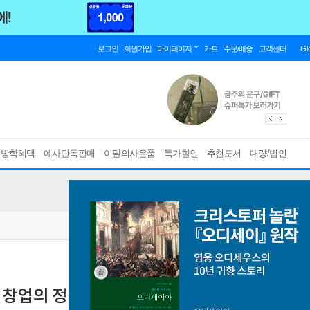
로그인
회원가입
마이페이지
카트
주문/배송
고객센터
Gl
름방학혜택
예사단독판매
이달의사은품
특가할인
추천도서
대량/법인
 창업의 정석 (구축편)