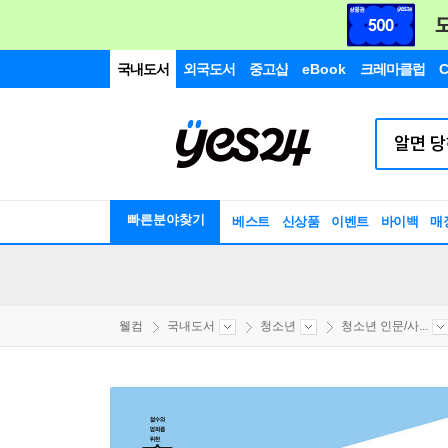
국내도서
외국도서
중고샵
eBook
크레마클럽
C
빠른분야찾기
베스트
신상품
이벤트
바이백
매
웰컴
국내도서
청소년
청소년 인문/사...