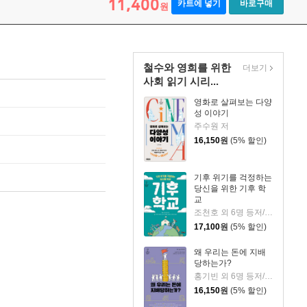
11,400
카트에 넣기
바로구매
원
철수와 영희를 위한
더보기
사회 읽기 시리...
영화로 살펴보는 다양
성 이야기
주수원 저
16,150
원
(5% 할인)
기후 위기를 걱정하는
당신을 위한 기후 학
교
조천호 외 6명 등저/ 환경운동연합 기획
17,100
원
(5% 할인)
왜 우리는 돈에 지배
당하는가?
홍기빈 외 6명 등저/ 인권연대 기획
16,150
원
(5% 할인)