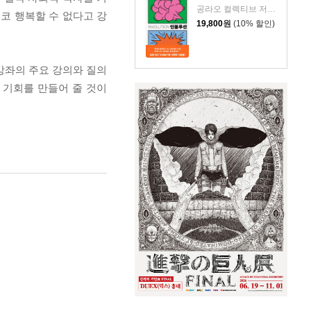
공라오 컬렉티브 저/홍명교 역
코 행복할 수 없다고 강
19,800
원
(10% 할인)
 강좌의 주요 강의와 질의
 기회를 만들어 줄 것이