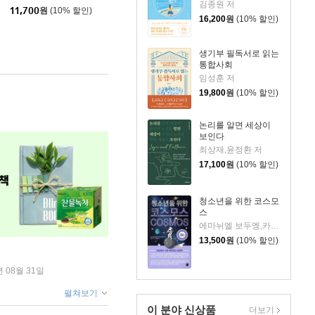
김종원 저
11,700
원
(10% 할인)
16,200
원
(10% 할인)
생기부 필독서로 읽는
통합사회
임성훈 저
19,800
원
(10% 할인)
논리를 알면 세상이
보인다
최상재,윤정환 저
17,100
원
(10% 할인)
청소년을 위한 코스모
스
에마뉘엘 보두엥,카트린 에벙 보두엥 공저/홍은주 역/임태훈 감수
13,500
원
(10% 할인)
년 08월 31일
펼쳐보기
이 분야 신상품
더보기