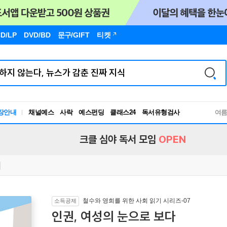
D/LP
DVD/BD
문구
/GIFT
티켓
장안내
채널예스
사락
예스펀딩
클래스24
독서유형검사
여
RBTI Lab
독서유형검사
크클 심야 독서 모임
OPEN
철수와 영희를 위한 사회 읽기 시리즈-07
소득공제
인권, 여성의 눈으로 보다