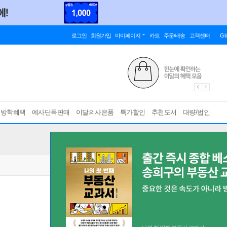
로그인
회원가입
마이페이지
카트
주문/배송
고객센터
Gl
름방학혜택
예사단독판매
이달의사은품
특가할인
추천도서
대량/법인