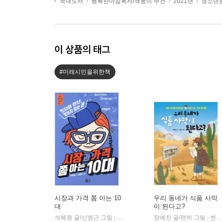
국내도서
행복한아침독서/책둥이 추천
2021년
청소년용
이 상품의 태그
#미래시민을위한책
시장과 가격 쫌 아는 10
우리 동네가 식품 사막
대
이 된다고?
석혜원 글/신병근 그림
풀빛
장예진 글/편히 그림
썬더키즈
|
|