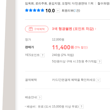
임옥희
,
로리주희
,
윤김지영
,
오창익
저/
인권연대
기획
철수와영
10.0
회원리뷰(
2
건)
3색 형광볼펜 (포인트 차감)
구매혜택
정가
12,000원
11,400
원
판매가
(5% 할인)
YES포인트
240원 (2% 적립)
5만원이상 구매 시 2천원 추가적립
결제혜택
카드/간편결제 혜택을 확인하세요
배송안내
배송비 : 유료 (도서 15,000원 이상 무료)