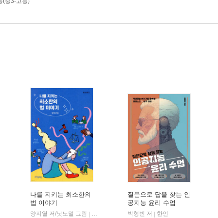
(중3-고등)
나를 지키는 최소한의
질문으로 답을 찾는 인
법 이야기
공지능 윤리 수업
양지열 저/낫노멀 그림
자음과모음
박형빈 저
한언
|
|