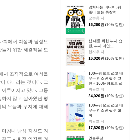
넘쳐나는 미디어, 꿰
뚫어 보는 통찰력
오승용 저
16,200
원
(10% 할인)
십 대를 위한 부자 습
 사회에서 여성과 남성으
관, 부자 마인드
만들기 위한 해결책을 모
한지우 저
16,020
원
(10% 할인)
100문장으로 쓰고 배
영역에서 조직적으로 여성을
우는 청소년 필수 고
이 아니라는 것이다. 그
전 + 100문장으로 쓰
고 배우는 청소년 필
박균호 저
 이루어지고 있다. 그동
수 철학 세트
34,020
원
(10% 할인)
심하지 않고 살아왔던 평
100문장으로 쓰고 배
회의 무능과 무지에 대해
우는 청소년 필수 철
학
박균호 저
17,820
원
(10% 할인)
 마침내 남성 자신도 겨
인볼루션
 결국 사회적 약자를 겨