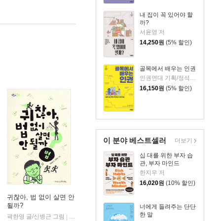
내 집이 꼭 있어야 할
까?
서윤영 저
14,250
원
(5% 할인)
골목에서 배우는 인권
인권연대 기획/정석,정범구,이희수,김희교,강대중 저
16,150
원
(5% 할인)
이 분야 베스트셀러
더보기
십 대를 위한 부자 습
관, 부자 마인드
한지우 저
16,020
원
(10% 할인)
귀찮아, 법 없이 살면 안
될까?
너에게 들려주는 단단
한 말
곽한영 글/신병근 그림
나무를심는사람들
|