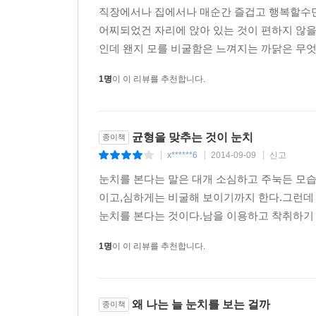
러니 이것은 정답이 아니라 고정된 반응일 뿐이며, 이런 
직장에서나 집에서나 매순간 즐겁고 행복할수만
어찌되었건 자리에 앉아 있는 것이 편하지 않을
경계선 성격은 개인적으로 친밀한 정서적 교류가 시
인데 왠지 모를 비굴함은 느껴지는 까닭은 무엇
과 생리적 특성을 이해하기 전에는 경계선 성격의 
음과 같다. 첫째, 경계선 성격의 사고 프레임은 이
1명
이 이 리뷰를 추천합니다.
물을 평가하는 실험을 한 적이 있다. 그 결과 경
했다. 특히 학대나 유기에 대한 영화를 본 경우에 
을 대상으로 위협적인 단어를 읽는 실험을 했다. 실
균형을 맞추는 것이 눈치
종이책
처리 시간도 길어졌다. 단지 위험한 단어를 읽는 것만
x******6
2014-09-09
신고
|
|
|
88
눈치를 본다는 말은 대개 소심하고 주눅든 모습
이고,심하게는 비굴해 보이기까지 한다.그런데
당장 큰 병에 걸리는 것은 아니지만 눈치를 많이 
눈치를 본다는 것이다.남을 이용하고 착취하기 
아니라 다른 사람을 못살게 구는 눈치마저도 오래 
람일지라도 나이가 들어서 체력과 지력이 떨어지면
1명
이 이 리뷰를 추천합니다.
호소를 자주 하게 된다. 마음의 문제가 몸으로 나타나는
외에도 또 있다. 대인관계의 눈치는 의사소통의 특
통을 할 기회를 포착한다. 피할 수 없는 문제나 갈
왜 나는 늘 눈치를 보는 걸까
종이책
문제가 생겼을 때 갈등이 무서워서 문제를 피하려고만 든