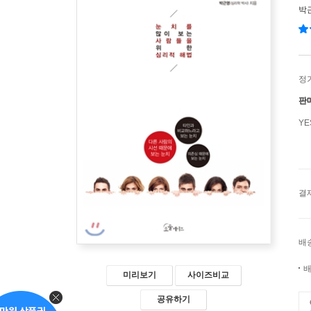
박
정
판
Y
결
배
배
미리보기
사이즈비교
공유하기