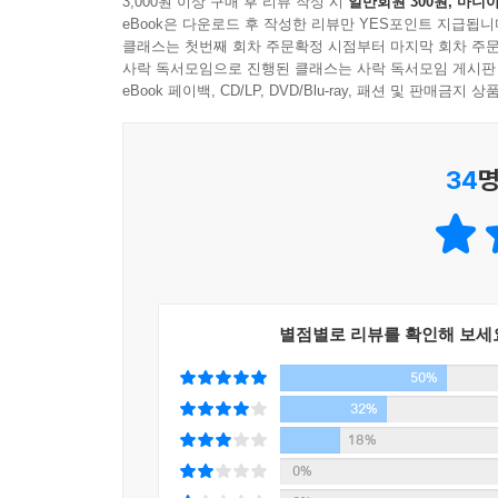
3,000원 이상 구매 후 리뷰 작성 시
일반회원 300원, 마니아
비슷한 조건에서도 더 눈치를 보는 사람들은 대개
eBook은 다운로드 후 작성한 리뷰만 YES포인트 지급됩니
우울하고 불안한 눈치 보기를 반복하는 사람들의 사
어릴 때는 총명한 것으로 충분했다. 그런데 왜 커
클래스는 첫번째 회차 주문확정 시점부터 마지막 회차 주문
부적응적 눈치의 첫 번째 유형인 ‘다른 사람의 시선
사락 독서모임으로 진행된 클래스는 사락 독서모임 게시판
한데, 발달 단계에 따라서 요구되는 맥락 파악 능
사랑에 죽는 H씨, 헬리콥터맘과 마더콤플렉스가 맞
eBook 페이백, CD/LP, DVD/Blu-ray, 패션 및 판매금
실용지식의 활용은 기본적으로 목표지향적이다. 주
맞는 해결방법을 제시하고 조언한다. 눈치를 분석
그러나 나이가 들어 중년에 이르면 주로 대인적인 
해결책까지 제시한 것이다. 특히 저자는 ‘마음챙
것으로 해석하는 경향이 뚜렷해진다. 그러므로 청
34
명
방법만을 고집할 것이 아니라, 순간순간 자기의 마
을 개발하는 사람과 큰 차이를 보이지 않을 수 있
다. 그러나 성인 중기에 이르면 이야기가 달라진다.
이 책은 총 3부 27장으로 구성된다. 1부에서는
적인 사항까지 통합해서 추리하는 능력이 증가한다. 
원인으로는 생존ㆍ서열ㆍ친애욕구ㆍ대인관계지능(감
서 눈치와 지혜는 적응과 기능 수준에서 명백하게 달라진다
개인의 과거 경험을 다루었다. 2부에서는 눈치
‘눈치증후군’으로 표현했다. 부적응적인 눈치는 폐
그렇다면 어떨 때 소심한 눈치가 자신에게 가장 부
별점별로 리뷰를 확인해 보세
자기 생각에 집착하며, 남을 이용하려고 하는 7가지
행동할 때 눈치에 의존할 수밖에 없다. 혼자서 무엇
50%
7가지 눈치 문제에 대한 7가지 해결책으로 구성된
이렇게 되면 자신의 행동이나 태도, 생각은 상대가 
걸음 더 나아가 본문 중간에 있는 ‘스페셜 박스’를
32%
신은 사라져버린다. 무엇이든 남들이 바라는 것이 
더욱더 풍성하게 담았다.
18%
상이라고 여기고, 자신의 느낌과 바람까지도 다른 
0%
량한 욕구라고 여기고 누가 뭐라고 하기도 전에 스