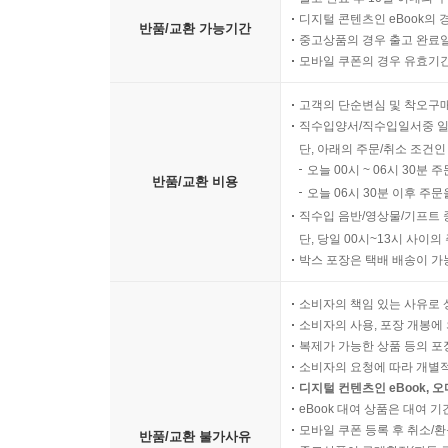
디지털 콘텐츠인 eBook의 
반품/교환 가능기간
중고상품의 경우 출고 완료일
모바일 쿠폰의 경우 유효기간(
고객의 단순변심 및 착오구
직수입양서/직수입일서중 일
단, 아래의 주문/취소 조건인
오늘 00시 ~ 06시 30분 
반품/교환 비용
오늘 06시 30분 이후 주문
직수입 음반/영상물/기프트 
단, 당일 00시~13시 사이
박스 포장은 택배 배송이 가
소비자의 책임 있는 사유로 
소비자의 사용, 포장 개봉에 
복제가 가능한 상품 등의 포장을 
소비자의 요청에 따라 개별
디지털 컨텐츠인 eBook, 
eBook 대여 상품은 대여 기
모바일 쿠폰 등록 후 취소/환
반품/교환 불가사유