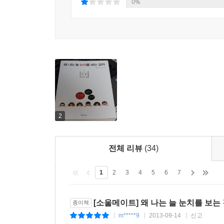
0%
이러한 성격을 한마디로 표현하면 수동의존성(passi
할지 혼자서는 판단하지 못한다.--- p.71
다른 심리적 작용과 마찬가지로 눈치라는 심리적 
건강하게 움트고 자란다. 그러나 폭력과 학대 때문
라진다. 이렇게 되면 유용한 눈치를 배울 수 없을 
긴다. 이런 사람들은 외상과 관련된 것이라면 사소
누군가 큰 소리만 내도 깜짝 놀라서 정신없이 눈치
인사를 보고도 비웃음이라는 공격 신호로 여기고 
2
동을 하기도 한다. 즉 눈치, 생각, 정서 등이 모두 제 기
사회적 불안이 높은 사람은 대개 주변 사람들의 반
전체 리뷰
(34)
장한다. 그러나 부정적인 예상이 정말로 정확한지를 다
면 엑스가 정답인 문제는 당연히 다 맞을 수 있다.
1
2
3
4
5
6
7
하는 것과 같다. 이런 경우에는 답과 문제는 아무런
답을 따지는 것은 무의미하다. 사회적 불안이 높은 
[소울메이트] 왜 나는 늘 눈치를 보는
종이책
라고 예상했는데 정말로 상대가 부정적으로 반응한다
m*****9
2013-09-14
신고
|
|
|