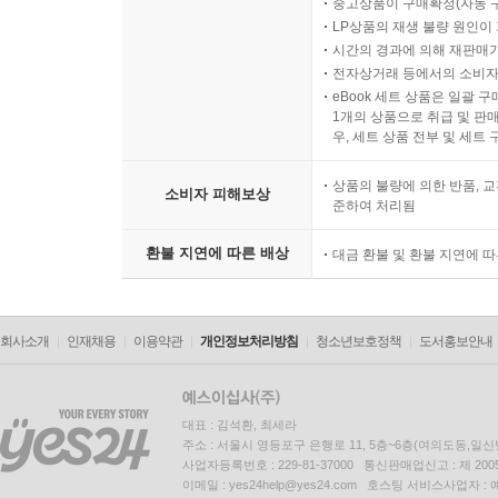
중고상품이 구매확정(자동 
LP상품의 재생 불량 원인이 기
시간의 경과에 의해 재판매가
전자상거래 등에서의 소비자
eBook 세트 상품은 일괄 
1개의 상품으로 취급 및 판매
우, 세트 상품 전부 및 세트
상품의 불량에 의한 반품, 교
소비자 피해보상
준하여 처리됨
환불 지연에 따른 배상
대금 환불 및 환불 지연에 
회사소개
인재채용
이용약관
개인정보처리방침
청소년보호정책
도서홍보안내
대표 : 김석환, 최세라
주소 : 서울시 영등포구 은행로 11, 5층~6층(여의도동,일신
사업자등록번호 : 229-81-37000 통신판매업신고 : 제 200
이메일 : yes24help@yes24.com 호스팅 서비스사업자 :