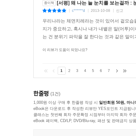
[서평] 왜 나는 늘 눈치를 보는걸까 
종이책
사회적 상황에서 불안이 극심해지면 왜 평소에 잘하
c******d
2013-10-08
신고
|
|
|
되기 때문이다. 남들 앞에서 말을 하거나 평가를 받
저럴까?’ 하고 생각할 것이다. 그러나 정작 당사자
우리나라는 체면치레라는 것이 있어서 겉모습을
생각이 있다면 그건 딱 하나다. ‘빨리 여기서 벗어
지가 중요하고, 혹시나 내가 내뱉은 말(어투)
도움이 될 수도 있지만 강한 불안은 눈치를 마비시킨
는 건 분위기 파악을 잘 한다는 것과 같은 말이
이 아니다. 더 큰 문제는 불안이 높은 상태에서는
이 리뷰가 도움이 되었나요?
압도될 정도로 사회적 불안이 지나치게 높은 사람의 
상황에서 벗어나려고 하는 도피 행동이 문제다.--- pp.
1
2
3
4
5
6
7
사람마다 눈치라는 말을 대하는 태도는 다양하다. 어떤
고 한다. 그런가 하면 어떤 광고에서는 젊은이가 “
온 어떤 글에는 남에게 불쾌감을 주는 무례한행동을 
한줄평
(1건)
서 사람들이 다양하다 못해 상반된 반응을 보이는
1,000원 이상 구매 후 한줄평 작성 시
일반회원 50원, 마니
락에 따라 다양하게 쓰이기 때문이다. 그래서 눈치
eBook은 다운로드 후 작성한 리뷰만 YES포인트 지급됩니
클래스는 첫번째 회차 주문확정 시점부터 마지막 회차 주문
그러므로 눈치의 적응적인 면이나 부적응적인 면 중에
eBook 페이백, CD/LP, DVD/Blu-ray, 패션 및 판매금
는 도움이 되고 어떤 때는 방해가 되는지를 보고 나서
지 말아야 한다.’라는 이분법식 논쟁보다 쓸모가 있을 것이다