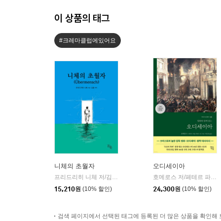
이 상품의 태그
#크레마클럽에있어요
니체의 초월자
오디세이아
프리드리히 니체 저/김철 편역
히읏
호메로스 저/페테르 파울 루벤스 그림/박문재 역
|
15,210
원
(10% 할인)
24,300
원
(10% 할인)
검색 페이지에서 선택된 태그에 등록된 더 많은 상품을 확인해 