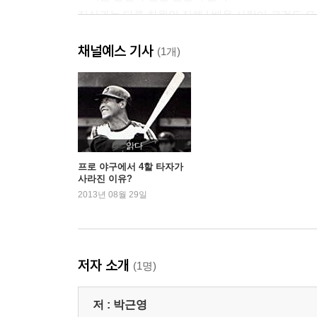
지식과는 다른 차원인 지혜 | 배운 사람이 그것도 모
6. 성격에 따라 달라지는 눈치의 유형
채널예스 기사
눈치를 물고 태어나다 | 성격에 따라 달라지는 눈치 
(1개)
7. 변덕스러운 부모, 눈치만 보는 아이
의존과 애착을 구별하기 어려운 어린아이들 | 잘못된
8. 트라우마는 눈치에도 치명상
예측가능성과 통제가능성 | 애착외상과 복합성 트라
special box 1 트라우마와 뇌, 그리고 눈치
읽다
9. 내 안의 눈치 그림자를 받아들이기
프로 야구에서 4할 타자가
사라진 이유?
눈치를 많이 보는데도 눈치를 못 보는 사람 | 눈치
2013년 08월 29일
페르조나 | 순한 사람이 화내면 더 무섭다 | 내가 모
10. 적응적 눈치와 부적응적 눈치의 특징
부적응적 눈치의 7가지 특징 | 부적응적인 눈치의 7
저자 소개
(1명)
2부 삶을 힘들게 하는 눈치증후군
11. 다른 사람의 시선 때문에 보는 눈치
저 :
박근영
사회적 불안이 높은 사람의 눈치 특징 | 사회적 불