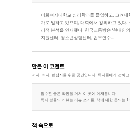
12. 남과 비교하느라고 보는 눈치
우울에 이르는 눈치 : 비교 | 우울로 인한 눈치 : 비
이화여자대학교 심리학과를 졸업하고, 고려대
13. 의존심 때문에 보는 눈치
가로 일하고 있으며, 대학에서 강의하고 있다. 
결혼 기피 대상인 마마보이와 마마걸 | 나의 의존성 
리적 분석을 연재했다. 한국교통방송 ‘현대인의
성장에도 미신이 있다
지원센터, 청소년상담센터, 법무연수...
special box 2 의존성과 눈치, 그리고 지혜
14. 관심을 끌려고 보는 눈치
남에게 보여주기 위해 사는 사람들 | 그 여자의 연극성
15. 어느 편인지 알려고 보는 눈치
만든 이 코멘트
당신은 차갑나요, 따뜻한가요? | 냉정과 열정 사이
저자, 역자, 편집자를 위한 공간입니다. 독자들에게 전하고
성격 | 사는 게 전쟁 같아요 | 나는 당신의 부재를 
16. 세상이 험해서 보는 눈치
접수된 글은 확인을 거쳐 이 곳에 게재됩니다.
도대체 왜 이러는 걸까요 | 인간은 악하다고 믿는 편
독자 분들의 리뷰는 리뷰 쓰기를, 책에 대한 문의는 1:
17. 남을 이용하려고 보는 눈치
존중 부족·공감 부족 | 나만 즐거우면 되는 반사회성
18. 눈치 과잉으로 인한 불면증·신체화·핑계
책 속으로
개인의 부적응적 눈치, 그리고 사회 | 눈치를 많이 