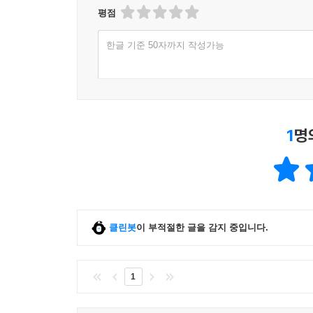
평점
눈치를 조절할 수 있는 능력이 생긴다는 것은 진화적
한다는 것을 의미한다. 이 책에서 다루고 있는 눈치
한글 기준 50자까지 작성가능
일들을 작은 단위로 나누어서 각 요소에 조절 장치
어서 나누고 자각하게 한다는 의미다. 이 과정을 
간의 균형을 회복해서 개인의 사회적 적응력을 높일
생긴 인지적 지름길이나 반사적인 해결책, 편향적
1
명
것과도 같다. 여기에는 2가지 이점이 있다. 첫 번
눈치를 사용할 상황을 세분화해서 더 다양한 사용법을
--- p.334
클린봇
이 부적절한 글을 감지 중입니다.
1