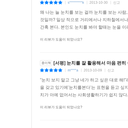
s*********k
2013-10-30
신고
|
|
|
왜 나는 늘 눈치를 보는 걸까 눈치를 보는 사람
남의 눈치를 많이 봐서 늘어난 핑계를 해결할지 안 
것일까? 일상 적으로 거리에서나 지하철에서나
살아가는 방법이라면 방법이다. 그러나 걸핏하면 남
간혹 본다. 본인도 눈치를 봐야 할때는 눈을 이
인생을 사는 꼴이 된다. 세월을 거꾸로 돌렸다가 바
이라면, 핑계를 대면서 살아도 보고 책임을 지면서 
이 리뷰가 도움이 되었나요?
시간을 살아야 하고 결코 시간을 되돌릴 수도 없다면
와 같은 네거티브 전략으로는 자신만의 비전이나 포
울해지는 사람은 다름 아닌 자기 자신일 가능성이 높다.-
[서평] 눈치를 잘 활용해서 마음 편히 
종이책
m****a
2013-10-09
신고
|
|
|
눈치는 맥락에 따라서 적절성이 판단되므로 적용 기
"눈치 보지 말고 그냥 네가 하고 싶은 대로 해
준점에서 어느 방향에 있는지를 판단할 수 있는 정
을 갖고 있기에'눈치를본다'는 표현을 듣고 싶
지도가 도움이 된다. 그러므로 여행을 막 계획하는
치가 아예 없어서는 사회생활하기가 쉽지 않다. "
를 주는 것은 눈치 있는 행동이 된다. 이와 같이 
의라고 한다. 맥락주의에서는 ‘인과관계가 계속 변
이 리뷰가 도움이 되었나요?
의 기능성은 목표에 맞느냐 아니냐를 따지는 것이다
다. 똑같은 행동이라도 목표가 무엇인가에 따라서 기능적