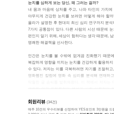
도전하기
눈치를 심하게 보는 당신, 왜 그러는 걸까?
성과와 관련 있는 상황에서는 필요할 때 눈치를 멈
special box 3 MIT 미디어랩과 두뇌 증강, 그리고 
내 몸과 마음에 상처를 주고, 나와 타인의 가치에
문에 생길 수 있는 문제에 대처하려면 ‘성과 상황=적
25. 인생의 불확실성 수용하기
야무지게 건강한 눈치를 보려면 어떻게 해야 할까
심 메시지 중 하나다. ‘왜 나는 피곤하게 남의 눈
집착하면 관계를 해치는 눈치만 생긴다 | 관계 대신
올라가 설명한 후 현대의 최신 심리 연구까지 분
해서 다시 한 번 생각해보기를 권한다. 눈치는 단지
26. 삶의 가치에 따라 행동하기
7가지 공통점이 있다. 다른 사람의 시선 때문에 눈
은 다른 사람들과 함께 어울리며 살아가기 위해 눈
됐어, 여기서 그만둬_한계 선택하기 | 눈치에도 나
편인지 알기 위해, 세상이 험하다는 생각 때문에, 남
면 오해다. 남의 눈치 따위는 안중에도 없는 사람들
27. 눈치의 비밀을 풀어내는 3가지 질문
명쾌한 해결책을 선사한다.
반으로 눈치를 보는 ‘나’는 그저 사람답게 살아보려
질문1_이것은 진화입니까 | 질문2_이것은 지혜입니
도 잘못 사용하고 있는 것은 아닌지 반드시 되짚어볼 필요가
인간은 눈치를 볼 수밖에 없게끔 진화했기 때문에
에필로그 눈치꾼과 영웅 사이에 균형을 잡자
복잡하게 영향을 끼치는 눈치를 건강하게 활용하
눈치가 곧 대인지능의 전부인 때는 어려서 뭘 모를 
주
수 있다. 저자는 이를 극복하려면 자기를 조절하고
아차리는 데 의식적이고 체계화된 인식이 보태지게 된다
『왜 나는 늘 눈치를 보는 걸까』 저자와의 인터뷰
영화웹진 칼럼에 영화 속 심리를 분석해 연재하고
은 누구나 개인적인 심리이론을 가지고 있다.”라고 
탁월한 글 솜씨를 발휘해왔다. 이 책에서 저자는
릴 때도 있지만 사람들은 타인의 마음을 짐작하고
관련한 인간 진화론적인 분석과 사회 이론적인 해
경험뿐만 아니라 교육받은 내용도 더해진다. 그러
전문지식을 조금도 어렵지 않게 이해할 수 있다.
을 주고받는다. 대인지능에 포함되어 있는 오류나 편
회원리뷰
(34건)
더이상 어린아이가 아닌데도 대인지능 전체가 눈치
눈치를 많이 보면 마음도 몸도 아프다
매주 10건의 우수리뷰를 선정하여 YES포인트 3만원을 드
도 오직 눈치만 보는 미숙한 대인지능이 지속되면 대인