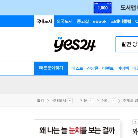
국내도서
외국도서
중고샵
eBook
크레마클럽
C
빠른분야찾기
베스트
신상품
이벤트
바이백
매
웰컴
국내도서
인문
심리
주제로 읽는
소
왜