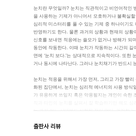
눈치란 무엇일까? 눈치는 직관적이고 비언어적인 방
3부 잘못된 눈치에서 풀려나는 7가지 방법
을 사용하는 기제가 아니어서 모호하거나 불확실할
19. 잘못된 눈치, 그 해결의 실마리
심리적 미스터리를 풀 수 있는 기제 중 하나이기도
너무나 맥락적인 눈치 | 눈치 조절하기, 분명 방법은
반영하기도 한다. 물론 과거의 상황과 현재의 상황
20. 마음을 열고 현재와 마주하기
신호를 보내면 적응에는 쓸모가 없거나 방해가 되며
사회적 불안이 극심해서 불안 자체가 문제가 될 때 
동안에 작동한다. 이때 눈치가 작동하는 시간의 길이
21. 비교를 멈추고 휴식하기
면에 ‘눈치 보다.’는 상대적으로 지속적이다. 또한
비교가 사람을 지치게 하는 이유 | 비교를 멈추고 
거나 동시에 나타난다. 그러나 눈치채기가 반드시 눈치
증상과 우울한 스토리텔링은 위험하다
22. 자기 찾기와 주장하기
눈치는 적응을 위해서 가장 먼저, 그리고 가장 빨리
의존심 때문에 마음의 성장판이 닫힌 사람들 | 내가 
화된 집단에서, 눈치는 심리적 에너지의 사용 방식일
생각은 생각일 뿐이다 | 나의 토대는 바로 나
가 유용하게 쓰일지 혹은 악용될지는 개인이 속한 조
23. 피하지 말고 감정에 머무르기
직과 타인의 눈치를 살펴서 잘 학습하기만 해도 심
관심과 애정을 왜 자꾸 확인하고 싶을까 | 방법1_
는 과거 어느 시대에도 실현된 적이 없다. 건전한 
없는 불편이나 고통 다루기
을 판단할 수 없는 혼합적인 곳이다. 또한 직선적
24. 중간지대를 만들어서 균형 잡기
출판사 리뷰
서는 각 개인이 잘못된 눈치와 불필요한 눈치를 조절하고
내 편이 아니면 적이라는 이분법 | 방법1_생각의 