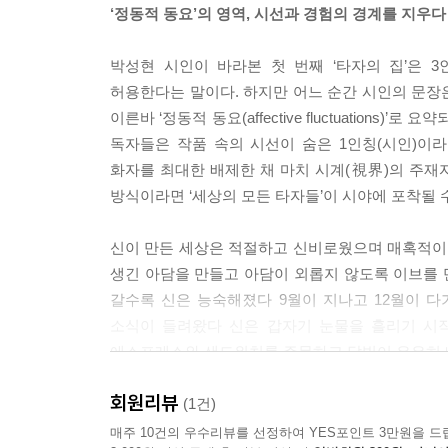
세상의 끝, 딜런
‘정동적 동요’의 영역, 시선과 경험의 경계를 지우다
출생증명서가 필요해―시청이 있다?1
북문 3층 12호실―시청이 있다?2
박성현 시인이 바라본 첫 번째 ‘타자의 집’은 
우리는 설계자가 아니야―시청이 있다?3
허용한다는 말이다. 하지만 어느 순간 시인의 문장은 
왓슨
이른바 ‘정동적 동요(affective fluctuation
요른
독자들은 작품 속의 시선이 숨은 1인칭(시인)이
출애굽 외전
화자를 최대한 배제한 채 마치 시계(視界)의 주재자
창과 라
방식이라면 ‘세상의 모든 타자들’이 시야에 포착될 수
카페 뮐러
그물과 의지
신이 만든 세상은 적절하고 신비로웠으며 매혹적이
정오의 눈부신 빛
생긴 아담을 만들고 아담이 외롭지 않도록 이브를 
봄날의 허밍
갈수록 신은 능숙해졌다 9월이 지나고 12월이 
바라보다
소식이 들려왔다 신은 갑자기 눈물을 흘리기 시
에스프레소와 샌드위치를 주문하고 달빛이 은은히 
해설 | 조강석(문학평론가)
― 「왓슨」 부분
회원리뷰
타자의 집
(1건)
B.C. 954년 시바가 눈을 떴다 천 년을 먼저
매주 10건의 우수리뷰를 선정하여 YES포인트 3만원을 드