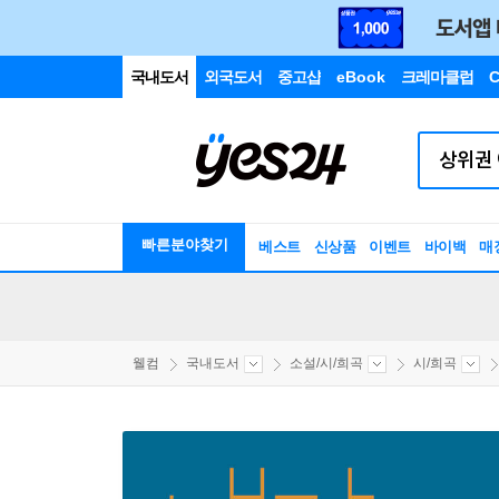
국내도서
외국도서
중고샵
eBook
크레마클럽
C
빠른분야찾기
베스트
신상품
이벤트
바이백
매
웰컴
국내도서
소설/시/희곡
시/희곡