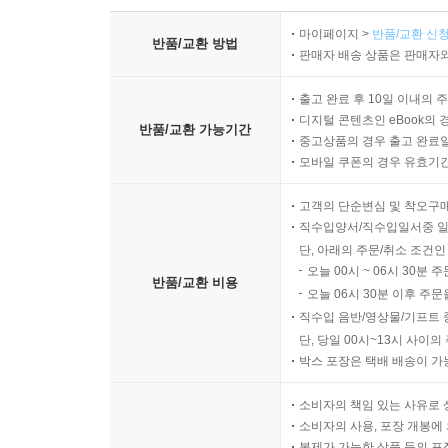
마이페이지 >
반품/교환 신청
반품/교환 방법
판매자 배송 상품은 판매자와
출고 완료 후 10일 이내의 
디지털 콘텐츠인 eBook의 
반품/교환 가능기간
중고상품의 경우 출고 완료일
모바일 쿠폰의 경우 유효기간(
고객의 단순변심 및 착오구
직수입양서/직수입일서중 일
단, 아래의 주문/취소 조건인
오늘 00시 ~ 06시 30분 
반품/교환 비용
오늘 06시 30분 이후 주문
직수입 음반/영상물/기프트 
단, 당일 00시~13시 사이
박스 포장은 택배 배송이 가
소비자의 책임 있는 사유로 
소비자의 사용, 포장 개봉에 
복제가 가능한 상품 등의 포장을 