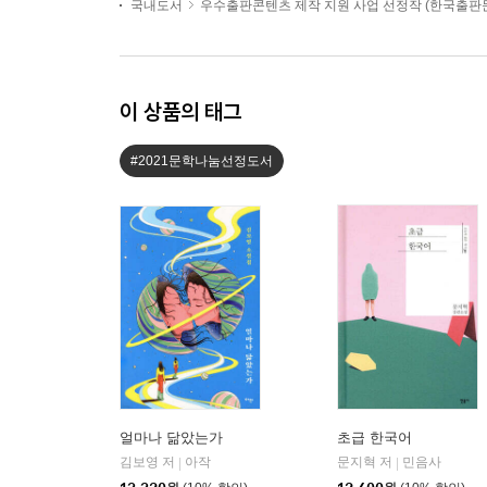
국내도서
우수출판콘텐츠 제작 지원 사업 선정작 (한국출
이 상품의 태그
#2021문학나눔선정도서
얼마나 닮았는가
초급 한국어
김보영 저
아작
문지혁 저
민음사
|
|