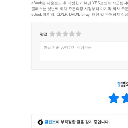
eBook은 다운로드 후 작성한 리뷰만 YES포인트 지급됩니
보고 있냐는 당신의 옛 물음 같았다 나는 소리가 
클래스는 첫번째 회차 주문확정 시점부터 마지막 회차 주문
― 「바라보다」 전문
eBook 페이백, CD/LP, DVD/Blu-ray, 패션 및 판매금
세 번째 형식은 바로 ‘나’와 ‘타자’의 관계에 대
평점
영역이며, 그만큼 ‘나’와 ‘당신’이 맺는 관계의 
닿을 수 없”는 자리에 “당신”이 있다고 말한다. “
한글 기준 50자까지 작성가능
아님을 알 수 있다. 뿐만 아니라 이 시집에는 ‘엽
만들었다 주소가 없으니 가라앉을 뿐이었다”(「팽목
기다려야겠습니다”(「빙하기」)에서 볼 수 있는 것처럼
이 형식의 시들에서는 ‘당신’에게 다가가지 못하
직접적으로 표현하고 있다.
1
명
엽서를 쓰고 우표를 붙였다
짧고 가는 문장이 두 줄로 포개져 있었다
읽을 수 있을까, 이 비틀거리는
새의 말을 쓸쓸한 발톱이 휘갈겨 쓴
클린봇
이 부적절한 글을 감지 중입니다.
마음의 잔해들을