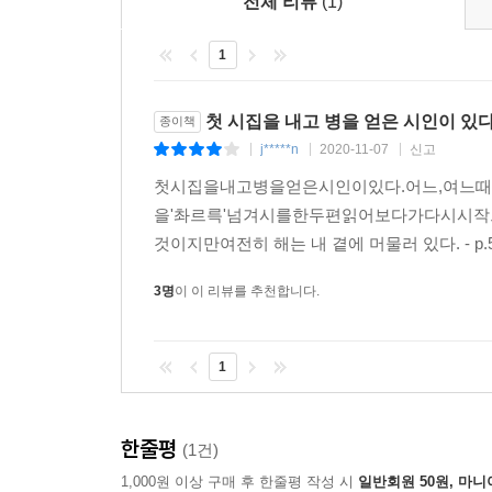
전체 리뷰
(1)
(……) 당신은 집에 돌아오자마자 바로 아틀리에로
1
것도 아닌, 이 흔해 빠진 유령들에게 가족과 같은
당신은 국가기록물보관소에 가서 그의 증명서를 신
소관입니다”
첫 시집을 내고 병을 얻은 시인이 있
종이책
― 「중국식 목각인형―사물의 영역 · 15」 부분
j*****n
2020-11-07
신고
|
|
|
첫시집을내고병을얻은시인이있다.어느,여느
목각인형 하나가 집 안의 ‘아틀리에’에 놓이자 이
을'촤르륵'넘겨시를한두편읽어보다가다시시작으로
풍습의 흔적도 묻어” 있는 듯한 이 인형은 ‘잠실 
것이지만여전히 해는 내 곁에 머물러 있다. - p.
유대감과 놀라운 청교도적 사랑”을 선사하기도 한
‘틈입’은 마지막 대목에 이르러 예기치 않은 귀
3명
이 이 리뷰를 추천합니다.
등록되어야 마땅하지만 인형의 존재 증명서 신청에 
영역은 어디까지나 소관 영역 밖의 일인 것이다.
1
‘당신의 영역’, ‘타자’로 ‘나’를 사유하다
한줄평
(1건)
마른 볕에 당신이 고여 있었다 뜻밖이라 한걸음에 달
1,000원 이상 구매 후 한줄평 작성 시
일반회원 50원, 마니
흔들면서 꽃가루를 날렸다 북쪽으로 떠나는 철새처