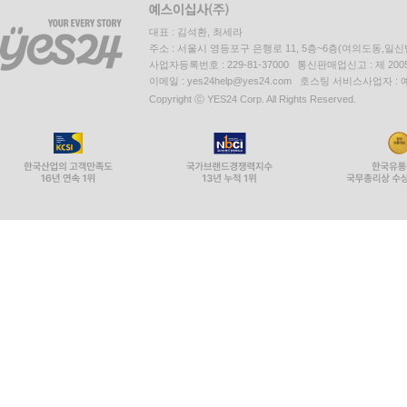
대표 : 김석환, 최세라
주소 : 서울시 영등포구 은행로 11, 5층~6층(여의도동,일신
사업자등록번호 : 229-81-37000 통신판매업신고 : 제 200
이메일 : yes24help@yes24.com 호스팅 서비스사업자 :
Copyright ⓒ YES24 Corp. All Rights Reserved.