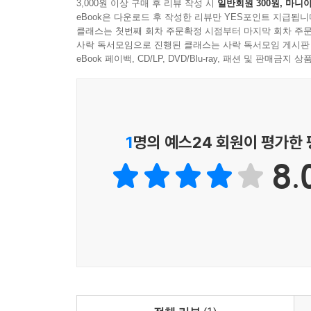
3,000원 이상 구매 후 리뷰 작성 시
일반회원 300원, 마니아
사원의 어둠과 엉키기 시작했다 사람들의 머리는 뱀
eBook은 다운로드 후 작성한 리뷰만 YES포인트 지급됩니
모든 죽음이 왕국의 우물에서 시작할 것이라 말했
클래스는 첫번째 회차 주문확정 시점부터 마지막 회차 주문
역사다 그러나 출애굽 외전은 이렇게 덧붙였다: “
사락 독서모임으로 진행된 클래스는 사락 독서모임 게시판
― 「출애굽 외전」 부분
eBook 페이백, CD/LP, DVD/Blu-ray, 패션 및 판매금
‘사물의 영역’, 시공을 점묘(點描)하다
『내가 먼저 빙하가 되겠습니다』가 집중한 ‘타자의 
1
명의 예스24 회원이 평가한
살펴보겠다는 것이다. 시집 3부에 배치된 시 전체
8.
‘아케이드’의 화려한 모습과 박물관에 전시된 ‘
변용되는 흔치 않는 여러 사건들이다. 거듭해서 읽
문장과 3인칭에서 1인칭으로의 급격한 전환과 몰입 
당신은 중국 출장 중에 목각인형을 사 온다 중국
생매장됐으며 매우 고약했던 식인 풍습의 흔적도 
있어 마치 “식당에서 저녁 먹고 있었어요”라고 
가랑이 사이에 목각인형을 놓았다 롯데가 잠실 한