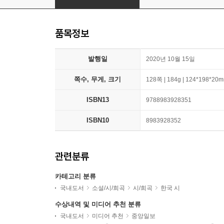
품목정보
발행일
2020년 10월 15일
쪽수, 무게, 크기
128쪽 | 184g | 124*198*20
ISBN13
9788983928351
ISBN10
8983928352
관련분류
카테고리 분류
국내도서
소설/시/희곡
시/희곡
한국 시
수상내역 및 미디어 추천 분류
국내도서
미디어 추천
중앙일보