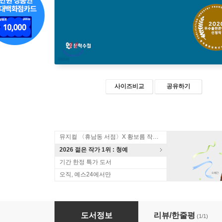
사이즈비교
공유하기
뮤지컬 〈휴남동 서점〉X 황보름 작가 북토크
2026 젊은 작가 1위 : 청예
기간 한정 특가 도서
오직, 예스24에서만
내가 먼저 빙하가 되겠습니다
도서정보
리뷰/한줄평
(1/1)