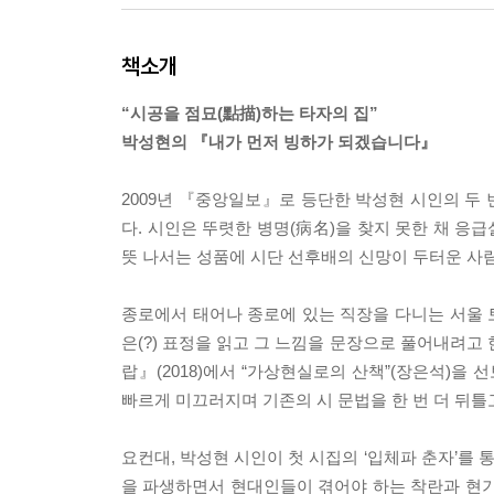
책소개
“시공을 점묘(點描)하는 타자의 집”
박성현의 『내가 먼저 빙하가 되겠습니다』
2009년 『중앙일보』로 등단한 박성현 시인의 두 
다. 시인은 뚜렷한 병명(病名)을 찾지 못한 채 응
뜻 나서는 성품에 시단 선후배의 신망이 두터운 사
종로에서 태어나 종로에 있는 직장을 다니는 서울 토
은(?) 표정을 읽고 그 느낌을 문장으로 풀어내려고
랍』(2018)에서 “가상현실로의 산책”(장은석)을 
빠르게 미끄러지며 기존의 시 문법을 한 번 더 뒤틀
요컨대, 박성현 시인이 첫 시집의 ‘입체파 춘자’를 통
을 파생하면서 현대인들이 겪어야 하는 착란과 현기