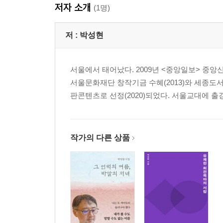
저자 소개
(1명)
세한도, 봄꿈
나의 유일한 행성
저 :
박성현
거미별
나와 말라리아와 늙은 난쟁이 의사
종이인간
서울에서 태어났다. 2009년 <중앙일보> 중
발목과 의지
서울문화재단 창작기금 수혜(2013)와 세종도서 
새와 의지
판콘텐츠로 선정(2020)되었다. 서울교대에 출
열일곱 개의 나무계단이 있는 집
그림자의 회화와 춤
밤의 휘장과 노래
작가의 다른 상품
3부 | 사물의 영역
물방울을 뜯어내면―사물의 영역?1
흔해 빠진 유령―사물의 영역?2
유령 소나기―사물의 영역?3
서핑보드―사물의 영역?4