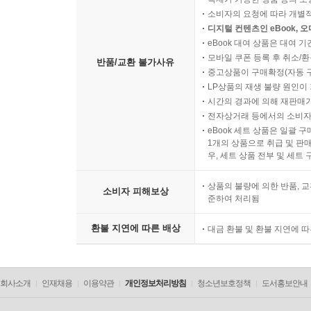
소비자의 요청에 따라 개별
디지털 컨텐츠인 eBook, 
eBook 대여 상품은 대여 기
모바일 쿠폰 등록 후 취소/환
반품/교환 불가사유
중고상품이 구매확정(자동 
LP상품의 재생 불량 원인이 기
시간의 경과에 의해 재판매가
전자상거래 등에서의 소비자
eBook 세트 상품은 일괄 
1개의 상품으로 취급 및 판매
우, 세트 상품 전부 및 세트
상품의 불량에 의한 반품, 교
소비자 피해보상
준하여 처리됨
환불 지연에 따른 배상
대금 환불 및 환불 지연에 
회사소개
인재채용
이용약관
개인정보처리방침
청소년보호정책
도서홍보안내