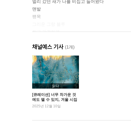
멀리 갔던 새가 나를 비집고 들어왔다
맨발
팽목
그리운 그랑 블루
희고 간결하게
늦은 저녁이 찾아왔다
채널예스 기사
우체국
(1개)
빙하기
하염없이
가을 무렵 악기 한 소절
2부 | 당신의 몸에 바람이 파고든 흔적이 있다
읽다
[큐레이션] 너무 차가운 것
에도 델 수 있지, 겨울 시집
흰 눈
2025년 12월 10일
얼음 눈물
곁
화분
검정은 멀리 갔을까