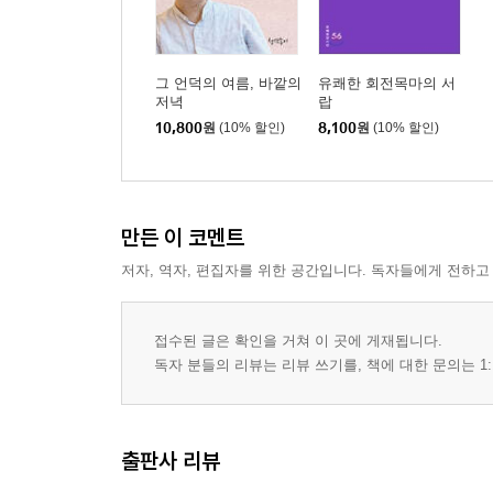
아직 희미하게 보인다―사물의 영역?5
1985년 에티오피아 우표―사물의 영역?6
하, 춘화(春畵)―사물의 영역?7
그 언덕의 여름, 바깥의
유쾌한 회전목마의 서
저녁
랍
밤새 지랄이다―사물의 영역?8
10,800
원
(10% 할인)
8,100
원
(10% 할인)
1976년 검은 달―사물의 영역?9
개미가 끓었다―사물의 영역?10
무진―사물의 영역?11
서울의 낮은 언덕들―사물의 영역?12
만든 이 코멘트
왕국의 우물과 시계태엽―사물의 영역?13
저자, 역자, 편집자를 위한 공간입니다. 독자들에게 전하고
사마르칸트―사물의 영역?14
중국식 목각인형―사물의 영역?15
악몽―사물의 영역?16
접수된 글은 확인을 거쳐 이 곳에 게재됩니다.
시청이 있다―사물의 영역?17
독자 분들의 리뷰는 리뷰 쓰기를, 책에 대한 문의는 1:
4부 | 나다와 저녁이 걸어간다
출판사 리뷰
국립극장