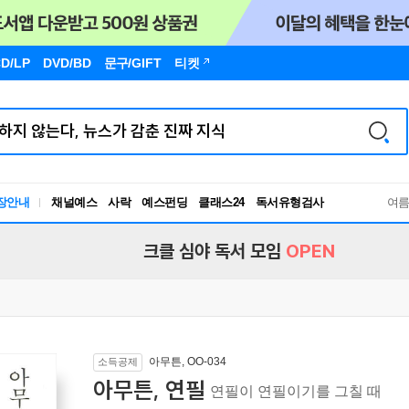
D/LP
DVD/BD
문구
/GIFT
티켓
장안내
채널예스
사락
예스펀딩
클래스24
독서유형검사
여
RBTI Lab
독서유형검사
크클 심야 독서 모임
OPEN
아무튼, OO-034
소득공제
아무튼, 연필
연필이 연필이기를 그칠 때