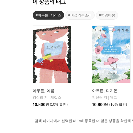
이 상품의 태그
#아무튼_시리즈
#여성의목소리
#책읽아웃
아무튼, 여름
아무튼, 디지몬
김신회 저
제철소
천선란 저
위고
|
|
10,800
원
(10% 할인)
10,800
원
(10% 할인)
검색 페이지에서 선택된 태그에 등록된 더 많은 상품을 확인해 