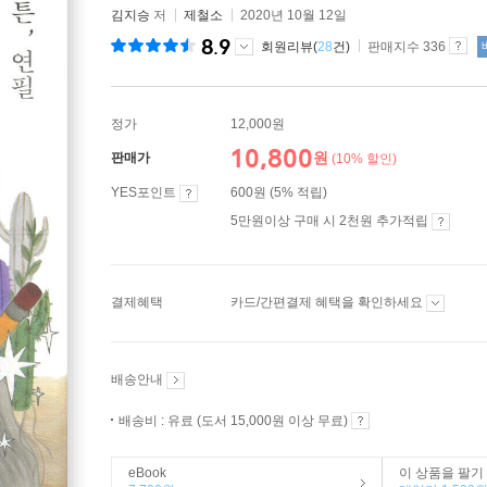
김지승
저
제철소
2020년 10월 12일
8.9
회원리뷰(
28
건)
판매지수 336
정가
12,000원
10,800
원
판매가
(10% 할인)
YES포인트
600원 (5% 적립)
5만원이상 구매 시 2천원 추가적립
결제혜택
카드/간편결제 혜택을 확인하세요
배송안내
배송비 : 유료 (도서 15,000원 이상 무료)
eBook
이 상품을 팔기