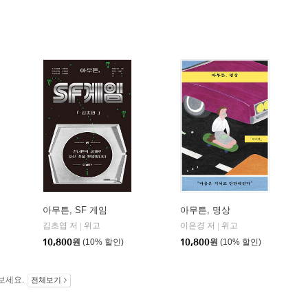
아무튼, SF 게임
아무튼, 명상
김초엽 저
위고
이은경 저
위고
|
|
10,800
원
(10% 할인)
10,800
원
(10% 할인)
보세요.
전체보기