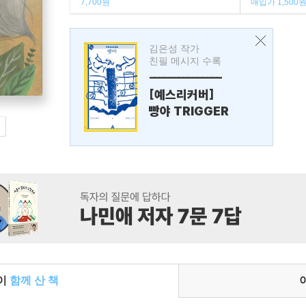
7,700원
매입가 1,500
김은성 작가
친필 메시지 수록
---------------
[예스리커버]
빵야 TRIGGER
들이
함께 산 책