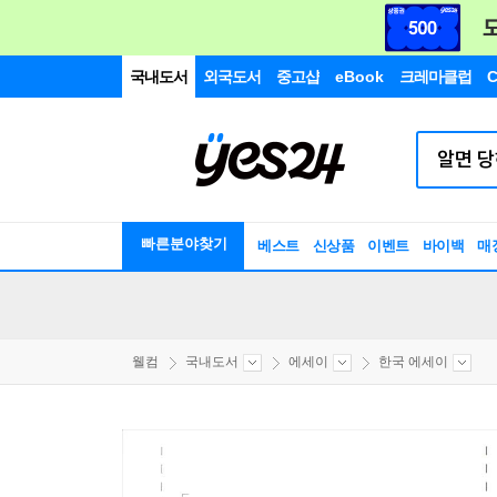
국내도서
외국도서
중고샵
eBook
크레마클럽
C
빠른분야찾기
베스트
신상품
이벤트
바이백
매
웰컴
국내도서
에세이
한국 에세이