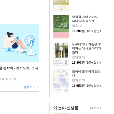
행복할 거야 이래도
되나 싶을 정도로
일홍 저
16,200
원
(10% 할인)
누구에게나 가슴을 후
벼파는 대사 한마디가
있다
정덕현 저
19,800
원
(10% 할인)
철 문학회 - 독서노트, 스티
불행에 몰두하지 않는
다
년 08월 31일
정지우 저
16,650
원
(10% 할인)
펼쳐보기
이 분야 신상품
더보기