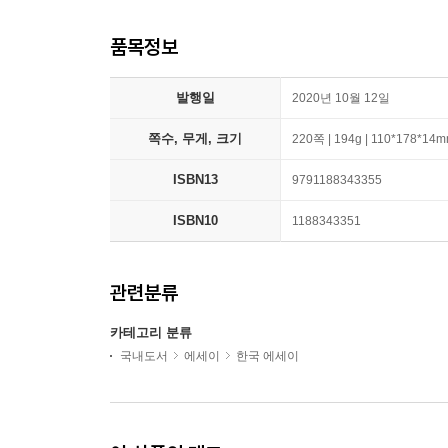
품목정보
발행일
2020년 10월 12일
쪽수, 무게, 크기
220쪽 | 194g | 110*178*14
ISBN13
9791188343355
ISBN10
1188343351
관련분류
카테고리 분류
국내도서
에세이
한국 에세이