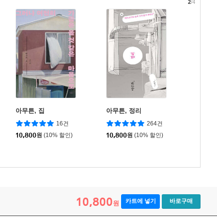
2
/4
아무튼, 집
아무튼, 정리
16건
264건
10,800
원
(10% 할인)
10,800
원
(10% 할인)
10,800
카트에 넣기
바로구매
원