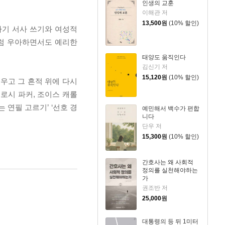
인생의 교훈
이해관 저
13,500
원
(10% 할인)
자기 서사 쓰기와 여성적
처럼 우아하면서도 예리한
태양도 움직인다
김신기 저
15,120
원
(10% 할인)
지우고 그 흔적 위에 다시
로시 파커, 조이스 캐롤
 연필 고르기’ ‘선호 경
예민해서 백수가 편합
니다
단우 저
15,300
원
(10% 할인)
간호사는 왜 사회적
정의를 실천해야하는
가
권조반 저
25,000
원
대통령의 등 뒤 1미터