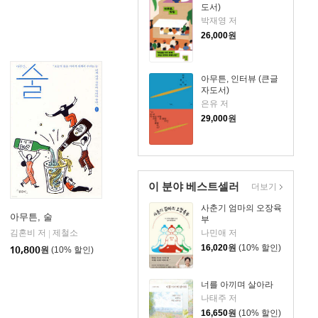
도서)
박재영 저
26,000
원
아무튼, 인터뷰 (큰글
자도서)
은유 저
29,000
원
이 분야 베스트셀러
더보기
사춘기 엄마의 오장육
아무튼, 술
부
김혼비 저
제철소
나민애 저
|
16,020
원
(10% 할인)
10,800
원
(10% 할인)
너를 아끼며 살아라
나태주 저
16,650
원
(10% 할인)