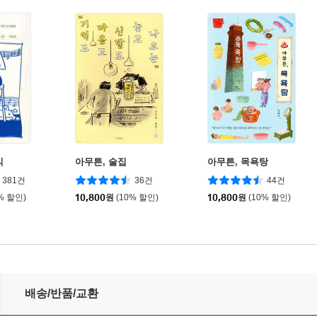
식
아무튼, 술집
아무튼, 목욕탕
381건
36건
44건
% 할인)
10,800
원
(10% 할인)
10,800
원
(10% 할인)
배송/반품/교환