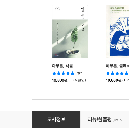
아무튼, 식물
아무튼, 클래
70건
10,800
원
(10% 할인)
10,800
원
(10
아무튼, 연필
도서정보
리뷰/한줄평
(15/13)