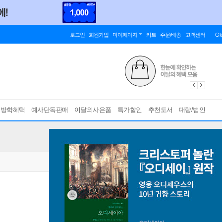
로그인
회원가입
마이페이지
카트
주문/배송
고객센터
Gl
름방학혜택
예사단독판매
이달의사은품
특가할인
추천도서
대량/법인