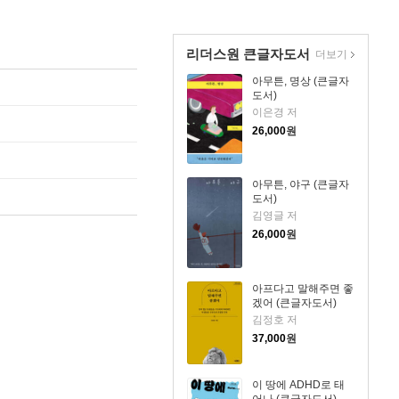
리더스원 큰글자도서
더보기
아무튼, 명상 (큰글자
도서)
이은경 저
26,000
원
아무튼, 야구 (큰글자
도서)
김영글 저
26,000
원
아프다고 말해주면 좋
겠어 (큰글자도서)
김정호 저
37,000
원
이 땅에 ADHD로 태
어나 (큰글자도서)