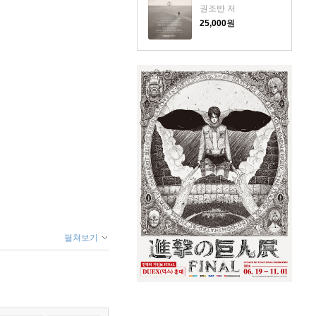
권조반 저
25,000
원
펼쳐보기