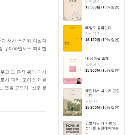
이해관 저
13,500
원
(10% 할인)
태양도 움직인다
김신기 저
15,120
원
(10% 할인)
자기 서사 쓰기와 여성적
처럼 우아하면서도 예리한
내 심장을 줄게
오수진 저
15,300
원
(10% 할인)
지우고 그 흔적 위에 다시
로시 파커, 조이스 캐롤
 연필 고르기’ ‘선호 경
예민해서 백수가 편합
니다
단우 저
15,300
원
(10% 할인)
간호사는 왜 사회적
정의를 실천해야하는
가