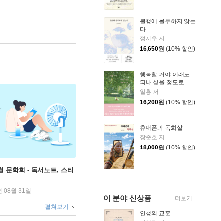
불행에 몰두하지 않는
다
정지우 저
16,650
원
(10% 할인)
행복할 거야 이래도
되나 싶을 정도로
일홍 저
16,200
원
(10% 할인)
휴대폰과 독화살
장준호 저
18,000
원
(10% 할인)
철 문학회 - 독서노트, 스티
년 08월 31일
이 분야 신상품
더보기
펼쳐보기
인생의 교훈