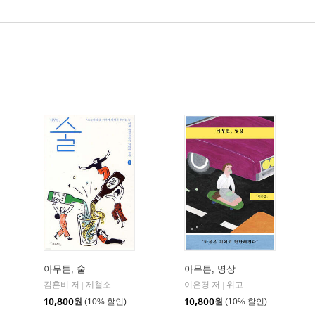
아무튼, 술
아무튼, 명상
김혼비 저
제철소
이은경 저
위고
|
|
10,800
원
(10% 할인)
10,800
원
(10% 할인)