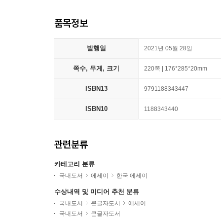
품목정보
발행일
2021년 05월 28일
쪽수, 무게, 크기
220쪽 | 176*285*20mm
ISBN13
9791188343447
ISBN10
1188343440
관련분류
카테고리 분류
국내도서
에세이
한국 에세이
수상내역 및 미디어 추천 분류
국내도서
큰글자도서
에세이
국내도서
큰글자도서