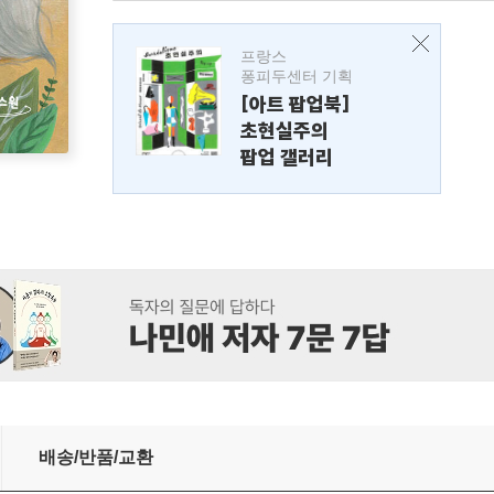
프랑스
퐁피두센터 기획
[아트 팝업북]
초현실주의
팝업 갤러리
배송/반품/교환