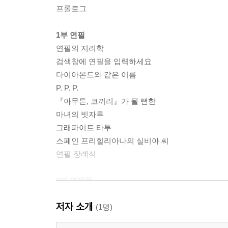
프롤로그
1부 연필
연필의 지리학
검색창에 연필을 입력하세요
다이아몬드와 같은 이름
P. P. P.
『아무튼, 코끼리』가 될 뻔한
마녀의 빗자루
그래파이트 타투
스페인 프리힐리아나의 실비아 씨
연필 장례식
2부 연필들
버지니아 울프의 연필
저자 소개
다와다 요코의 연필
(1명)
최윤의 연필