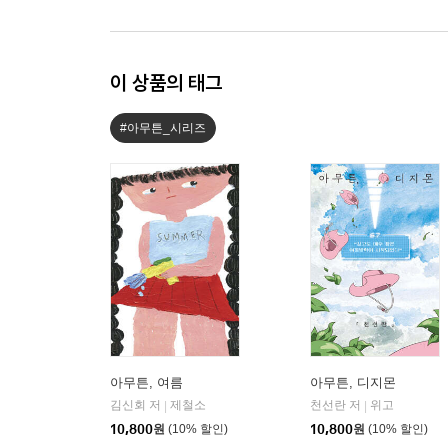
이 상품의 태그
#아무튼_시리즈
아무튼, 여름
아무튼, 디지몬
김신회 저
제철소
천선란 저
위고
|
|
10,800
원
(10% 할인)
10,800
원
(10% 할인)