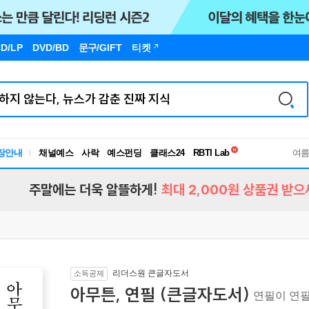
D/LP
DVD/BD
문구
/GIFT
티켓
독서유형검사
RBTI Lab
장안내
채널예스
사락
예스펀딩
클래스24
독서유형검사
여
주말에는 더욱 알뜰하게!
최대 2,000원 상품권 받으
리더스원 큰글자도서
소득공제
아무튼, 연필 (큰글자도서)
연필이 연필