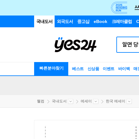
국내도서
외국도서
중고샵
eBook
크레마클럽
C
빠른분야찾기
베스트
신상품
이벤트
바이백
매
웰컴
국내도서
에세이
한국 에세이