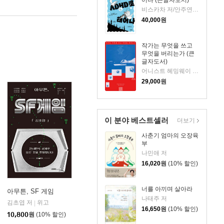
비스카차 저/안주연 감수
40,000
원
작가는 무엇을 쓰고
무엇을 버리는가 (큰
글자도서)
어니스트 헤밍웨이 등저/최민우 역
29,000
원
이 분야 베스트셀러
더보기
사춘기 엄마의 오장육
부
나민애 저
16,020
원
(10% 할인)
너를 아끼며 살아라
아무튼, SF 게임
나태주 저
김초엽 저
위고
|
16,650
원
(10% 할인)
10,800
원
(10% 할인)