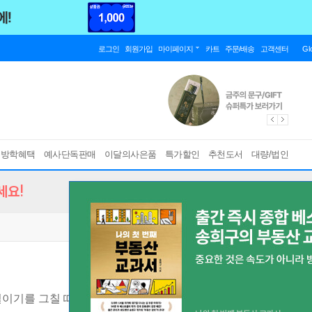
로그인
회원가입
마이페이지
카트
주문/배송
고객센터
Gl
름방학혜택
예사단독판매
이달의사은품
특가할인
추천도서
대량/법인
세요!
이기를 그칠 때