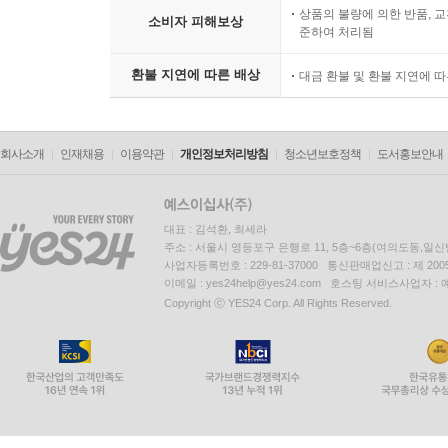
상품의 불량에 의한 반품, 교
소비자 피해보상
준하여 처리됨
환불 지연에 따른 배상
대금 환불 및 환불 지연에 
회사소개
인재채용
이용약관
개인정보처리방침
청소년보호정책
도서홍보안내
대표 : 김석환, 최세라
주소 : 서울시 영등포구 은행로 11, 5층~6층(여의도동,일신
사업자등록번호 : 229-81-37000 통신판매업신고 : 제 200
이메일 : yes24help@yes24.com 호스팅 서비스사업자 :
Copyright ⓒ YES24 Corp. All Rights Reserved.