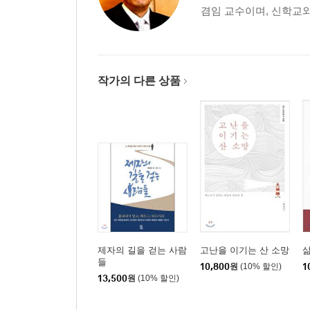
겸임 교수이며, 신학교와
12장. 자유, 믿음, 사랑 그리고 진리
| 갈 5:1-12
13장. 우리가 가진 자유는 어떤 자유인가?
| 갈 5:13-15
작가의 다른 상품
14장. 바람직한 인생의 열매
| 갈 5:16-26
15장. 다른 사람의 잘못을 올바르게 바로잡는 법
| 갈 6:1-5
16장. 심음과 거둠
| 갈 6:6-10
17장. 겉모양을 중요시하는 신앙의 특징
| 갈 6:11-13
18장. 십자가를 자랑해야 할 이유
| 갈 6:14-18
제자의 길을 걷는 사람
고난을 이기는 산 소망
들
10,800
원
(10% 할인)
1
13,500
원
(10% 할인)