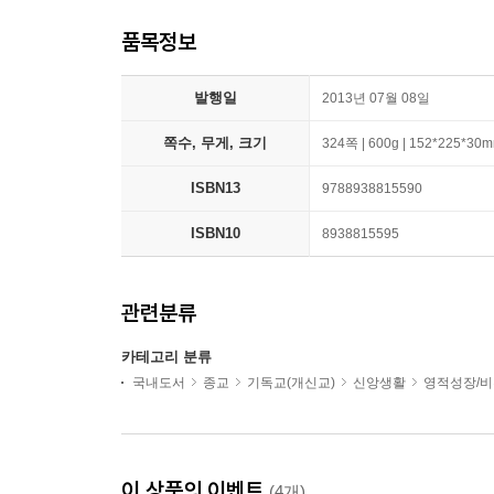
품목정보
발행일
2013년 07월 08일
쪽수, 무게, 크기
324쪽 | 600g | 152*225*30
ISBN13
9788938815590
ISBN10
8938815595
관련분류
카테고리 분류
국내도서
종교
기독교(개신교)
신앙생활
영적성장/
이 상품의 이벤트
(4개)