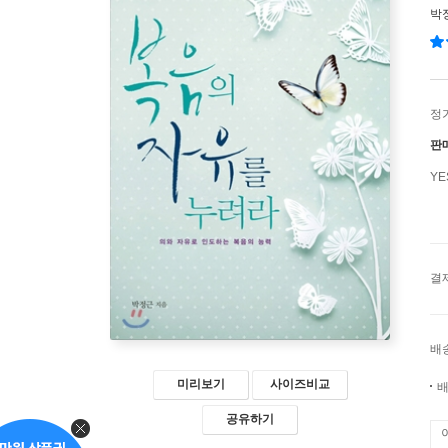
박
정
판
Y
결
배
미리보기
사이즈비교
배
공유하기