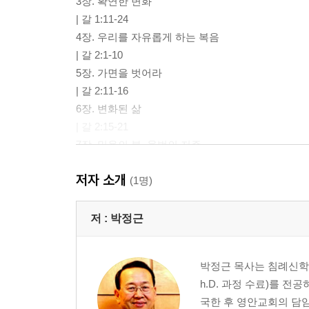
3장. 확연한 변화
| 갈 1:11-24
4장. 우리를 자유롭게 하는 복음
| 갈 2:1-10
5장. 가면을 벗어라
| 갈 2:11-16
6장. 변화된 삶
| 갈 2:15-21
7장. 믿음의 복, 율법의 저주
| 갈 3:1-14
저자 소개
8장. 율법과 약속
(1명)
| 갈 3:15-22
9장. 종에서 아들로
저 :
박정근
| 갈 4:1-11
10장. 목사와 성도 간의 바람직한 관계
박정근 목사는 침례신학대
| 갈 4:12-20
h.D. 과정 수료)를 전
11장. 두 아들의 이야기
국한 후 영안교회의 담
| 갈 4:21-31