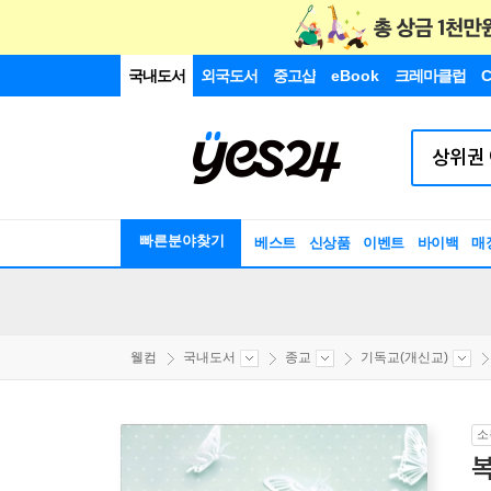
국내도서
외국도서
중고샵
eBook
크레마클럽
C
빠른분야찾기
베스트
신상품
이벤트
바이백
매
웰컴
국내도서
종교
기독교(개신교)
소