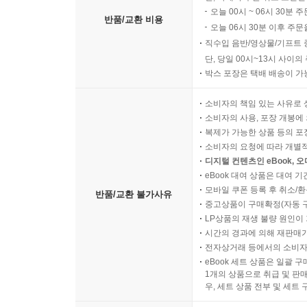
오늘 00시 ~ 06시 30분 
반품/교환 비용
오늘 06시 30분 이후 주문
직수입 음반/영상물/기프트 
단, 당일 00시~13시 사이
박스 포장은 택배 배송이 가
소비자의 책임 있는 사유로 
소비자의 사용, 포장 개봉에 
복제가 가능한 상품 등의 포장을 
소비자의 요청에 따라 개별
디지털 컨텐츠인 eBook, 
eBook 대여 상품은 대여 기
모바일 쿠폰 등록 후 취소/환
반품/교환 불가사유
중고상품이 구매확정(자동 
LP상품의 재생 불량 원인이 기
시간의 경과에 의해 재판매가
전자상거래 등에서의 소비자
eBook 세트 상품은 일괄 
1개의 상품으로 취급 및 판매
우, 세트 상품 전부 및 세트