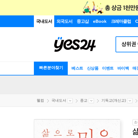
국내도서
외국도서
중고샵
eBook
크레마클럽
C
빠른분야찾기
베스트
신상품
이벤트
바이백
매
웰컴
국내도서
종교
기독교(개신교)
소