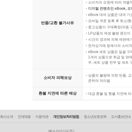
소비자의 요청에 따라 개별
디지털 컨텐츠인 eBook, 
eBook 대여 상품은 대여 기
모바일 쿠폰 등록 후 취소/환
반품/교환 불가사유
중고상품이 구매확정(자동 
LP상품의 재생 불량 원인이 기
시간의 경과에 의해 재판매가
전자상거래 등에서의 소비자
eBook 세트 상품은 일괄 
1개의 상품으로 취급 및 판매
우, 세트 상품 전부 및 세트
상품의 불량에 의한 반품, 교
소비자 피해보상
준하여 처리됨
환불 지연에 따른 배상
대금 환불 및 환불 지연에 
회사소개
인재채용
이용약관
개인정보처리방침
청소년보호정책
도서홍보안내