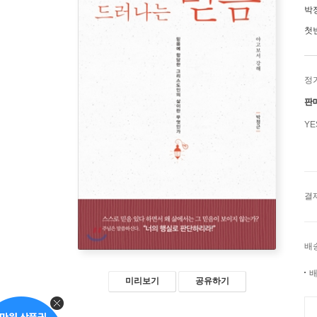
박
첫
정
판
Y
결
배
배
미리보기
공유하기