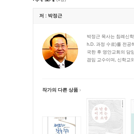
저 :
박정근
박정근 목사는 침례신학대
h.D. 과정 수료)를 전
국한 후 영안교회의 담
겸임 교수이며, 신학교와
작가의 다른 상품