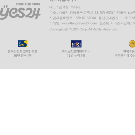
대표 : 김석환, 최세라
주소 : 서울시 영등포구 은행로 11, 5층~6층(여의도동,일신
사업자등록번호 : 229-81-37000 통신판매업신고 : 제 200
이메일 : yes24help@yes24.com 호스팅 서비스사업자 :
Copyright ⓒ YES24 Corp. All Rights Reserved.