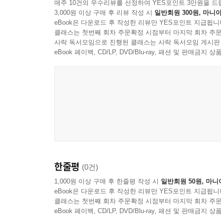
포기하지 않은 그리스도인이 얼마나 많은지 모릅니다.
매주 10건의 우수리뷰를 선정하여 YES포인트 3만원을 드
3,000원 이상 구매 후 리뷰 작성 시
일반회원 300원, 마니아
자기 뜻이 그대로 살아 있는 경우가 많습니다. 인생
eBook은 다운로드 후 작성한 리뷰만 YES포인트 지급됩니
---「2장. 인생의 시련, 어떻게 극복할 것인가?(약1:
클래스는 첫번째 회차 주문확정 시점부터 마지막 회차 주문
사락 독서모임으로 진행된 클래스는 사락 독서모임 게시판
오늘날 저와 여러분의 마음에도 원망과 핑계가 도사
eBook 페이백, CD/LP, DVD/Blu-ray, 패션 및 판매금
다 환경 때문이요, 어떤 사람 때문이요, 결국은 
야고보는 모든 사람의 마음, 특히 하나님을 믿는 
합니다. 하나님은 아무도 유혹하지 않으십니다.
---「3장. 참된 믿음은 유혹을 이긴다(약1:13-18)
삶 속에서 쌓인 더러움이 우리의 귀를 막습니다. 
우리 마음에 악이 있으면, 하나님의 말씀이 자랄 수
돌밭과 가시떨기에 뿌려진 씨가 열매를 맺지 못하듯이
한줄평
(0건)
---「4장. 참된 믿음은 삶의 변화를 가져온다(약1:19
1,000원 이상 구매 후 한줄평 작성 시
일반회원 50원, 마니
eBook은 다운로드 후 작성한 리뷰만 YES포인트 지급됩니
어떤 사람이 벤츠를 몰고 교회에 나왔습니다. 그의 
클래스는 첫번째 회차 주문확정 시점부터 마지막 회차 주문
그러면 여러분은 그를 어떻게 대합니까? … 다른 한
eBook 페이백, CD/LP, DVD/Blu-ray, 패션 및 판매금
었는지 매연을 풀풀 풍깁니다. 그리고 그 사람이 