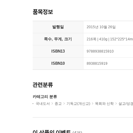
품목정보
발행일
2015년 10월 26일
쪽수, 무게, 크기
216쪽 | 410g | 152*225*14
ISBN13
9788938815910
ISBN10
8938815919
관련분류
카테고리 분류
국내도서
종교
기독교(개신교)
목회와 신학
설교/성
이 상품의 이벤트
(4개)