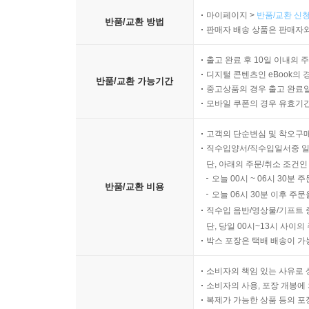
마이페이지 >
반품/교환 신청
반품/교환 방법
판매자 배송 상품은 판매자와
출고 완료 후 10일 이내의 
디지털 콘텐츠인 eBook의 
반품/교환 가능기간
중고상품의 경우 출고 완료일
모바일 쿠폰의 경우 유효기간(
고객의 단순변심 및 착오구
직수입양서/직수입일서중 일
단, 아래의 주문/취소 조건인
오늘 00시 ~ 06시 30분 
반품/교환 비용
오늘 06시 30분 이후 주문
직수입 음반/영상물/기프트 
단, 당일 00시~13시 사이
박스 포장은 택배 배송이 가
소비자의 책임 있는 사유로 
소비자의 사용, 포장 개봉에 
복제가 가능한 상품 등의 포장을 