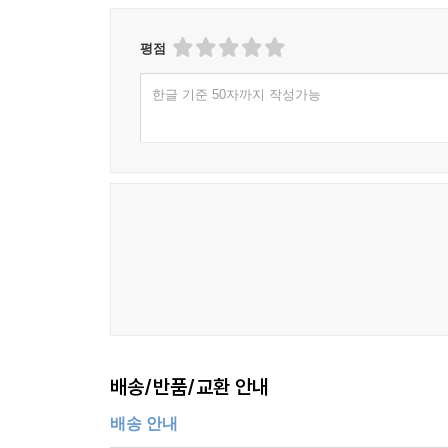
그를 마음속으로 무시하지는 않습니까? 만약 그렇다
평점
---「5장. 참된 믿음은 사람을 차별하지 않는다(약2:1-13)
한글 기준 50자까지 작성가능
배송/반품/교환 안내
배송 안내