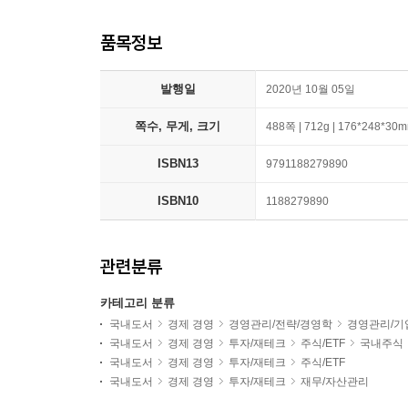
품목정보
발행일
2020년 10월 05일
쪽수, 무게, 크기
488쪽 | 712g | 176*248*30
ISBN13
9791188279890
ISBN10
1188279890
관련분류
카테고리 분류
국내도서
경제 경영
경영관리/전략/경영학
경영관리/기
국내도서
경제 경영
투자/재테크
주식/ETF
국내주식
국내도서
경제 경영
투자/재테크
주식/ETF
국내도서
경제 경영
투자/재테크
재무/자산관리