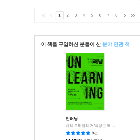
1
2
3
4
5
6
7
8
이 책을 구입하신 분들이 산
분야 연관 책
언러닝
배리 오라일리 저/박영준 역
위즈덤하우스
|
9건