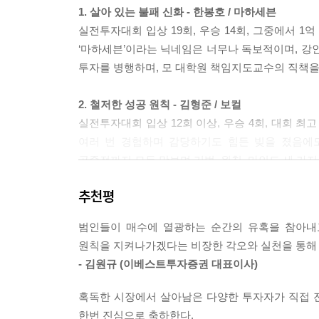
1. 살아 있는 불패 신화 - 한봉호 / 마하세븐
실전투자대회 입상 19회, 우승 14회, 그중에서 
‘마하세븐’이라는 닉네임은 너무나 독보적이며, 강
투자를 병행하며, 모 대학원 책임지도교수의 직책을 
2. 철저한 성공 원칙 - 김형준 / 보컬
실전투자대회 입상 12회 이상, 우승 4회, 대회 최
여러 번 경험하며 감당하기도 힘든 빚을 졌음에도
공중전까지 모두 맛보며 기법, 원칙, 마인드 세 가
추천평
3. 무조건 지키는 투자 - 강창권 / 밀레
실전투자대회 입상 6회, 우승 3회, 준우승 3
범인들이 매수에 열광하는 순간의 유혹을 참아내
성공하였으나 주식투자에 뛰어들며 무서운 빚을 졌다
원칙을 지켜나가겠다는 비장한 각오와 실천을 통해 성
올라섰다. 살벌한 주식시장에서 일반인 투자자가 겪
- 김원규 (이베스트투자증권 대표이사)
4. 타이밍의 마법사 - 이주원 / 제시스페라
혹독한 시장에서 살아남은 다양한 투자자가 직접 전
실전투자대회 3회 입상, 우승 1회의 기록을 보
한번 진심으로 축하한다.