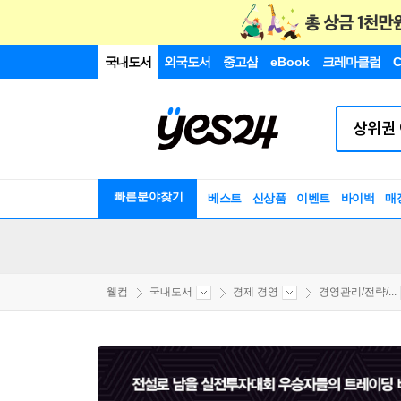
국내도서
외국도서
중고샵
eBook
크레마클럽
C
빠른분야찾기
베스트
신상품
이벤트
바이백
매
웰컴
국내도서
경제 경영
경영관리/전략/...