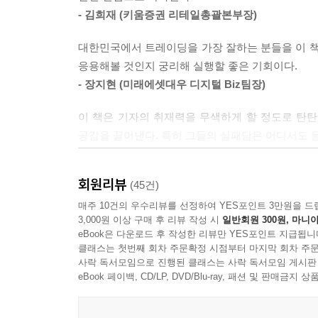
특성으로 월급이라는 적은 자본금으로 부를 쌓는 
- 김희재 (키움증권 리테일총괄본부장)
죽는다는 각오로 시장의 파도와 맞서 싸워 성공했다
대한민국에서 트레이딩을 가장 잘하는 분들을 이 책
5. 고수가 고수를 벤치마킹 - 김영옥 / 데이짱
응용해볼 것인지 궁리해 실행할 좋은 기회이다.
실전투자대회 4회 입상 기록을 소유하였으며, 공매
- 장지현 (미래에셋대우 디지털 Biz팀장)
종목 중에서 매매 추이를 살피며 맹수처럼 공매도
이 책은 기자의 취재력을 무색하게 할 정도로 탄
자신의 것으로 만들기 위해서 피나는 노력으로 벤
공감을 끌어낸다. 특히 그들의 실패담은 어디서도 듣
- 명순영 (매일경제 차장(전 매경이코노미 증권팀장)
6. 수급 매매 전략 - 이찬용 / 배궉
실전투자대회 2회 입상하였으며, 본업은 의사인 트
회원리뷰
(45건)
이분들에게 기법에 대한 힌트를 배울 수도 있겠지
즐기는 스타일이다. 종목 선정의 중요성을 매우 강
좋겠다. 다양한 사례 속에서 자신만의 길을 생각해볼
매주 10건의 우수리뷰를 선정하여 YES포인트 3만원을 드
3,000원 이상 구매 후 리뷰 작성 시
일반회원 300원, 마니아
- 천영록 (두물머리 대표이사, 『부의 확장』 저자)
7. 끊임없는 트렌드 팔로워 - 이상기 / 월가호랑이
eBook은 다운로드 후 작성한 리뷰만 YES포인트 지급됩니
실전투자대회 2회 입상과 1회의 준우승 기록을 
클래스는 첫번째 회차 주문확정 시점부터 마지막 회차 주문
세상에 수많은 직업이 있는 것처럼 투자에도 다양
사락 독서모임으로 진행된 클래스는 사락 독서모임 게시판
주식은 ‘예측과 대응’의 영역이므로 시장에 민감하
접하며 자신에게 맞는 스타일을 찾는 것이 좋다. 이
eBook 페이백, CD/LP, DVD/Blu-ray, 패션 및 판매금
- 김동주(김단테) (이루다투자일임 대표, 『절대수
시장에서 살아남는 대한민국 탑 트레이더의 생존방