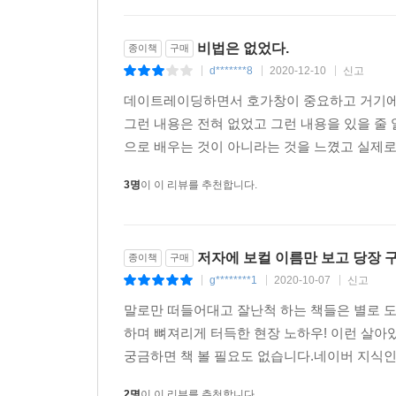
주식투자 뿐만 아니라 특정한 분야에서 큰 성공을 
비법은 없었다.
종이책
구매
실패하는가’에 관한 생각을 먼저 해봐야 한다. 
d*******8
2020-12-10
신고
|
|
|
영역에서의 리스크 발견은 ‘돈’을 지킨다는 것과
데이트레이딩하면서 호가창이 중요하고 거기에 
완전히 붕괴되는 심각한 사건이라는 뜻이다. 즉, 
그런 내용은 전혀 없었고 그런 내용을 있을 줄 
수 있는가에 집중한다면 반대로 성공의 길이 저절
으로 배우는 것이 아니라는 것을 느꼈고 실제로 
좌절을 맛보며 다시 일어섰는지, 당시의 심리는 
자신도 모르게 ‘성공 투자의 비밀’을 저절로 찾게 될
3명
이 이 리뷰를 추천합니다.
『주식시장의 승부사들』에 등장하는 전설적인 7
방법과 시장을 바라보는 관점, 위기에 대응하는 방
저자에 보컬 이름만 보고 당장 
종이책
구매
배울 수 있을 것이다. 7인 7색의 트레이딩 스타일
g********1
2020-10-07
신고
|
|
|
있을 것이다.
말로만 떠들어대고 잘난척 하는 책들은 별로 
하며 뼈져리게 터득한 현장 노하우! 이런 살아
궁금하면 책 볼 필요도 없습니다.네이버 지식인 찾
2명
이 이 리뷰를 추천합니다.