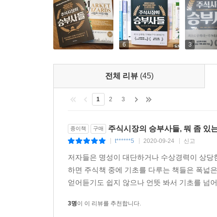
주가의 호름을 보고 판단할 수도 있고, 장전, 장중,
-제시스페라
6
3
“실전투자대회 기간 동안 상위 입상자들의 매매 내역
매매 기법을 분류해 분석했습니다. 상한기 따라잡
다듬었습니다.”
전체 리뷰
(45)
-데이짱
1
2
3
“자신만의 오답노트를 만들고 틈틈이 체크해나가
정리하다 보면 항상 같은 실수들이 반복됨을 깨닫게 
주식시장의 승부사들, 뭐 좀 있는
종이책
구매
-배궉
t******5
2020-09-24
신고
|
|
|
저자들은 명성이 대단하거나 수상경력이 상당한데
“저는 ‘시간을 산다’는 생각으로 이익을 실현하
하면 주식책 중에 기초를 다루는 책들은 폭넓
생각해야 합니다. 주식 대신 시간을 샀다는 생각으로
얻어듣기도 쉽지 않으나 언뜻 봐서 기초를 넘어설
-월가호랑이
3명
이 이 리뷰를 추천합니다.
7인 7색의 투자법, 각 유형별 매매 전략과 심리 컨