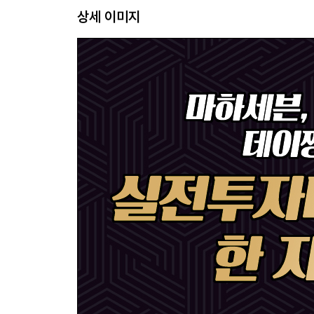
상세 이미지
김영옥 - 데이짱
Chapter 6. 수급 매매 투자 전략, 시장 주도주를 잡
이찬용 - 배궉
Chapter 7. 주식투자는 시간을 사는 것이다
이상기 - 월가호랑이