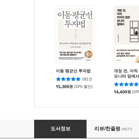
이동 평균선 투자법
개장 전, 아직
모니터 앞에
181건
15,300
원
(10% 할인)
14,400
원
(10
주식시장의 승부사들
도서정보
리뷰/한줄평
(45/77)