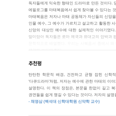
독자들에게 익숙한 형태인 드라마로 만든 것이다. 당
님의 나라가 이미 이 세상에 도래했다는 것이다. 약
에필로그를 마태복음에서 쉽게 찾아볼 수 있다는 것
--- 「III. 도전과 대응: 배척당하신 예수의 반응 11:2
마태복음은 저자나 마태 공동체가 자신들의 신앙을
인물 예수, 그 예수가 가르치고 설교하고 활동한 사
24-25장은 종말에 대한 설교 모음이다. 왜 저자
신앙의 대상인 예수에 대한 실제적인 이야기였다.
겼기 때문일 것이다. 즉 예수의 죽음을 역사의 마
말미암아 독자들은 로마 제국과 유대교의 압박과 핍
을 역사의 마지막에 일어날 이스라엘과 인류의 종말
문학적으로 배열했다. 우리는 사복음서 중에서 왜
를 아브라함과 다윗의 자손으로 소개하는 마태복음의 
생각해 보아야 한다.
통해 다윗에게 주신 언약(삼하 7:12-16)은 종말
음과 부활은 이 언약을 성취하는 종말론적인 사건이
추천평
● ‘산책하듯 읽는 신약 이야기’ 시리즈 소개
01 〈히브리서 산책: 성취와 기다림〉(최승락 지음)
--- 「IV. 절정과 반전: 수난, 죽음, 그리고 부활 24:1-28:2
탄탄한 학문적 배경, 건전하고 균형 잡힌 신학적
02 〈마태복음 산책: 내러티브와 드라마로 읽는 마
‘다큐드라마’처럼, 저자는 예수에 관한 마태의 이
설명한다. 이 책의 장점은, 본문을 한없이 길고
* 산책을 하듯이 쉽고 친절하게 신약 성경 각 권의 
권면들을 쉽게 챙길 수 있다는 것이다. 저자의 설
* 신약 연구의 전문가들이 전하는 깊이 있는 성경 
- 채영삼 (백석대 신학대학원 신약학 교수)
* 독자의 일상과 성경의 메시지를 연결하는 통찰력 
* 성경을 제대로 읽어 보고자 하는 분들을 위한 실