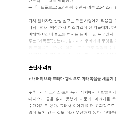
근본적으로 격을 달리한다.
(3) 세금, 부활, 계명, 다윗의 자손 논쟁(22:15-46)
--- 「I. 프롤로그: 드라마의 주인공 예수 1:1-4:25
(4) 서기관과 바리새인을 꾸짖으시다(23:1-39)
다시 말하자면 산상 설교는 모든 사람에게 적용될 수
IV. 절정과 반전: 수난, 죽음, 그리고 부활 24:1-28:2
나님 나라의 백성과 새 이스라엘이 된 자들에게, 하
1. 종말 설교(24:1-25:46)
이해하려면 이 설교를 하시는 분이 과연 누구인지, 
2. 수난, 십자가에서 죽으시다(26:1-27:61)
루는 “기독론”(신분)과, 설교자가 우리에게 무엇을
(1) 죽음을 준비하시다(26:1-46)
인 도덕률로 보면, 이 설교는 그 누구도 감당할 수
(2) 체포되고 재판을 받으시다(26:47-27:26)
을 하시는지 깨닫게 해 주는 기독론의 표현으로 보면
(3) 처형당하고 장사되시다(27:27-61)
--- 「II. 발전: 메시아적 사역 5:1-11:1」 중에서
3. 위대한 반전: 부활과 새로운 시작(27:62-28:20)
출판사 리뷰
(1) 무덤을 지키는 경비병들(27:62-66)
많은 설교자가 예수의 비유 설명(13:23)에 근거해
(2) 부활(28:1-15)
● 내러티브와 드라마 형식으로 마태복음을 새롭게 
니까, 가시떨기입니까, 아니면 옥토입니까?”라고 
(3) 에필로그: 부활하신 예수의 분부(28:16-20)
바람직하지 않다. “천국의 비밀을 아는 것이 너희에
주후 1세기 그리스-로마-유대 사회에서 사람들에게
한다. 하나는 이 씨 뿌리는 자의 비유가 예수의 메
나가는 말
대다수가 글을 읽지 못했기 때문에, 이야기를 
의 비밀을 담고 있다는 것이다. 그러므로 이 비유를
주요 참고 문헌
수단이기도 했다. 그래서 이야기를 더 효과적으로
천국의 비밀이 무엇인지 살펴보아야 한다. 예수께서는
많이 들어 있는 것도 이와 무관하지 않다. 마태
국 복음의 씨를 이미 뿌렸음을 강조하신다. 네 번이