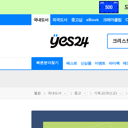
국내도서
외국도서
중고샵
eBook
크레마클럽
C
빠른분야찾기
베스트
신상품
이벤트
바이백
매
웰컴
국내도서
종교
기독교(개신교)