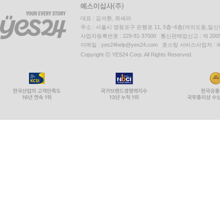
대표 : 김석환, 최세라
주소 : 서울시 영등포구 은행로 11, 5층~6층(여의도동,일신
사업자등록번호 : 229-81-37000 통신판매업신고 : 제 200
이메일 : yes24help@yes24.com 호스팅 서비스사업자 :
Copyright ⓒ YES24 Corp. All Rights Reserved.