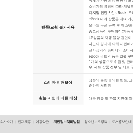
복제가 가능한 상품 등의 포장을 
소비자의 요청에 따라 개별
디지털 컨텐츠인 eBook, 
eBook 대여 상품은 대여 기
모바일 쿠폰 등록 후 취소/환
반품/교환 불가사유
중고상품이 구매확정(자동 
LP상품의 재생 불량 원인이 기
시간의 경과에 의해 재판매가
전자상거래 등에서의 소비자
eBook 세트 상품은 일괄 
1개의 상품으로 취급 및 판매
우, 세트 상품 전부 및 세트
상품의 불량에 의한 반품, 교
소비자 피해보상
준하여 처리됨
환불 지연에 따른 배상
대금 환불 및 환불 지연에 
회사소개
인재채용
이용약관
개인정보처리방침
청소년보호정책
도서홍보안내