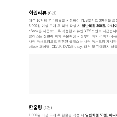
● 이 책의 특징
회원리뷰
(0건)
- 오늘날 마태복음 저자의 가르침을 어떻게 따라야 
매주 10건의 우수리뷰를 선정하여 YES포인트 3만원을 드
- 마태복음을 쉽게 이해할 수 있도록 강해하여, 신앙
3,000원 이상 구매 후 리뷰 작성 시
일반회원 300원, 마니아
eBook은 다운로드 후 작성한 리뷰만 YES포인트 지급됩니
● 대상 독자
클래스는 첫번째 회차 주문확정 시점부터 마지막 회차 주문
사락 독서모임으로 진행된 클래스는 사락 독서모임 게시판
- 마태복음을 본문으로 설교하려는 사역자
eBook 페이백, CD/LP, DVD/Blu-ray, 패션 및 판매금
- 마태복음 전체를 체계적이고, 쉽게 공부하고 싶은
- 다른 복음서와 차별되는 마태복음만의 특징을 자
- 참된 제자의 삶이 무엇인지 궁금한 성도
- 산상수훈과 주기도문에 대해 자세히 알고 싶은 성
한줄평
(1건)
1,000원 이상 구매 후 한줄평 작성 시
일반회원 50원, 마니