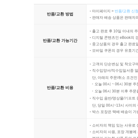
마이페이지 >
반품/교환 신청
반품/교환 방법
판매자 배송 상품은 판매자와
출고 완료 후 10일 이내의 
디지털 콘텐츠인 eBook의 
반품/교환 가능기간
중고상품의 경우 출고 완료일
모바일 쿠폰의 경우 유효기간(
고객의 단순변심 및 착오구
직수입양서/직수입일서중 일
단, 아래의 주문/취소 조건인
오늘 00시 ~ 06시 30분 
반품/교환 비용
오늘 06시 30분 이후 주문
직수입 음반/영상물/기프트 
단, 당일 00시~13시 사이
박스 포장은 택배 배송이 가
소비자의 책임 있는 사유로 
소비자의 사용, 포장 개봉에 