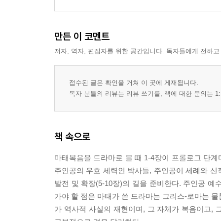
(1) 세례 요한의 죽음(14:1-12)
(2) 오병이어 기적(14:13-21)
만든 이 코멘트
(3) 물위로 걸으시다(14:22-36)
(4) 바리새인과 서기관들의 도전(15:1-20)
저자, 역자, 편집자를 위한 공간입니다. 독자들에게 전하고
(5) 가나안 여자의 믿음(15:21-28)
(6) 치유 사역과 표적(15:29-39)
접수된 글은 확인을 거쳐 이 곳에 게재됩니다.
(7) 표적 요구(16:1-12)
독자 분들의 리뷰는 리뷰 쓰기를, 책에 대한 문의는 1:
(8) 베드로의 신앙 고백, 예수의 수난 및 죽음 예고(16:
(9) 영광스럽게 변화되시다(17:1-13)
(10) 귀신 들린 아이를 고치고, 성전세를 내시다(17:14
책 속으로
(11) 교회 생활에 대한 설교(18:1-35)
(12) 이혼 문제 제기(19:1-12)
마태복음을 드라마로 볼 때 1-4장이 프롤로그 단계
(13) 천국 백성의 조건(19:13-20:16)
주인공의 우호 세력인 박사들, 주인공이 세례와 신적
(14) 제자들의 자리다툼, 예수의 두 맹인 치유(20:17-
발전 및 확장(5-10장)의 길을 준비한다. 주인공
6. 지도자들을 향한 심판 선언 21:1-23:39 182
가야 할 점은 마태가 쓴 드라마는 그리스-로마는 물
(1) 예루살렘 입성과 성전 청결 사건(21:1-17)
가 역사적 사실의 재현이며, 그 자체가 복음이고,
(2) 심판을 선언하시다(21:18-22:14)