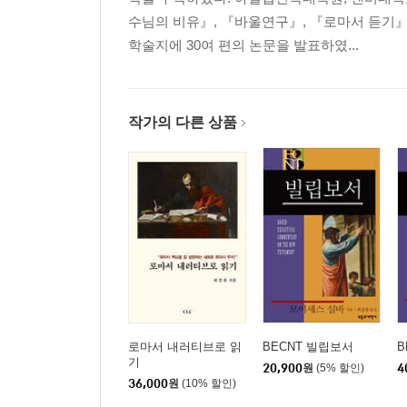
(8) 기도와 응답, 넓은 길과 좁은 길(7:7-29)
수님의 비유』, 『바울연구』, 『로마서 듣기』
2. 치유와 이적 사역(8:1-9:38)
학술지에 30여 편의 논문을 발표하였...
(1) 나병환자와 중풍병자를 고치시다(8:1-13)
(2) 베드로의 장모와 귀신 들린 자를 고치시다(8:14-1
(3) 제자의 조건(8:18-22)
(4) 자연과 영적 세계를 통제하시다(8:23-34)
작가의 다른 상품
(5) 중풍병자를 고치시다(9:1-8)
(6) 세리 마태를 부르시다(9:9-13)
(7) 금식 논쟁(9:14-17)
(8) 계속되는 여러 치유 사역(9:18-38)
3. 제자 파송 설교(10:1-11:1)
III. 도전과 대응: 배척당하신 예수의 반응 11:2-23:3
1. 세례 요한과 예수(11:2-19)
2. 두 반응: 배척과 수용(11:20-30)
로마서 내러티브로 읽
BECNT 빌립보서
B
3. 배척당하시다(12:1-50)
기
20,900
원
(5% 할인)
4
4. 예수의 대응: 천국 비유 설교(13:1-58)
36,000
원
(10% 할인)
5. 심화되는 도전과 대응(14:1-20:34)