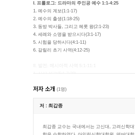
I. 프롤로그: 드라마의 주인공 예수 1:1-4:25
1. 예수의 계보(1:1-17)
2. 예수의 출생(1:18-25)
3. 동방 박사들, 그리고 헤롯 왕(2:1-23)
4. 세례와 소명을 받으시다(3:1-17)
5. 시험을 당하시다(4:1-11)
6. 갈릴리 초기 사역(4:12-25)
II. 발전: 메시아적 사역 5:1-11:1
1. 산상 설교(5:1-7:29)
(1) 팔복(5:3-12)
저자 소개
(2) 세상의 소금과 빛(5:13-16)
(1명)
(3) 예수와 율법(5:17-48)
(4) 구제와 기도(6:1-8)
저 :
최갑종
(5) 주기도문(6:9-15)
(6) 금식과 재물(6:16-34)
최갑종 교수는 국내에서는 고신대, 고려신학대
(7) 비판(7:1-6)
학을 수학하였다. 아일립신학대학원, 덴버대학