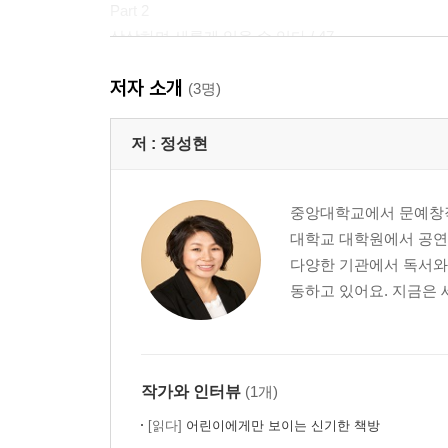
Part 2
상상하며 새롭게 읽을 수 있다 / 47
저자 소개
태양 곁으로 날아간 이카루스 48
(3명)
상처, 우리모두 상처를 가지고 있다 53
잃어버린 나를 찾는 방법을 모색한다 62
저 :
정성현
나, 타인, 우리 주변의 삶의 모습 69
교육, 성장 함께하는 우리의 모습 74
중앙대학교에서 문예창작
인간다움, 주체적인 삶, 효를 돌아본다 79
대학교 대학원에서 공연
우리 주변을 둘러싼 다양한 이야기를 들어본다 87
다양한 기관에서 독서와 
함께 살지만 모든 짐을 함께 나누어야 하는 것은 아니
동하고 있어요. 지금은 
우울, 새롭게 인식하기 103
함께 나아간다는 것 107
현재, 삶의 모습을 생각하게 한다 112
행복한 삶 그리고 꿈꾸는 우리 121
작가와 인터뷰
(1개)
우화로 세상 읽기 129
[읽다]
어린이에게만 보이는 신기한 책방