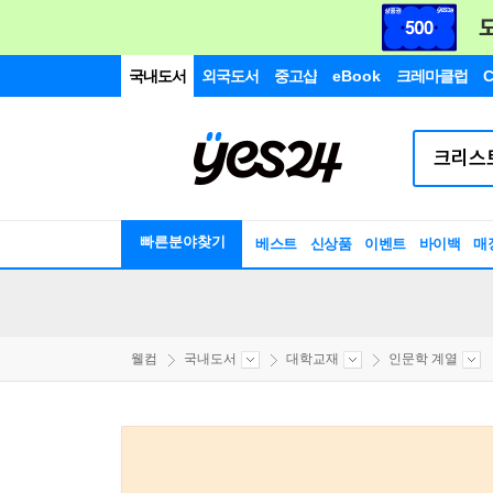
국내도서
외국도서
중고샵
eBook
크레마클럽
C
빠른분야찾기
베스트
신상품
이벤트
바이백
매
웰컴
국내도서
대학교재
인문학 계열