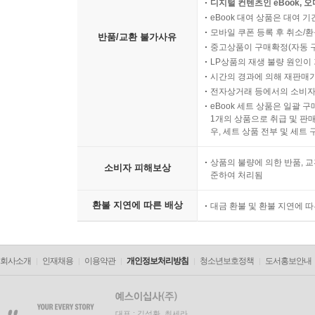
디지털 컨텐츠인 eBook, 
eBook 대여 상품은 대여 기
모바일 쿠폰 등록 후 취소/환
반품/교환 불가사유
중고상품이 구매확정(자동 
LP상품의 재생 불량 원인이 기
시간의 경과에 의해 재판매가
전자상거래 등에서의 소비자
eBook 세트 상품은 일괄 
1개의 상품으로 취급 및 판매
우, 세트 상품 전부 및 세트
상품의 불량에 의한 반품, 교
소비자 피해보상
준하여 처리됨
환불 지연에 따른 배상
대금 환불 및 환불 지연에 
회사소개
인재채용
이용약관
개인정보처리방침
청소년보호정책
도서홍보안내
대표 : 김석환, 최세라