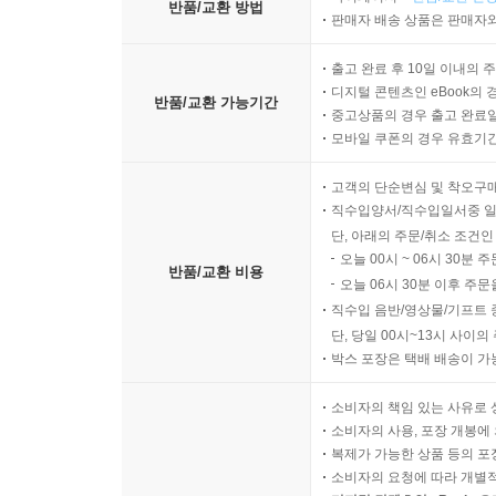
반품/교환 방법
판매자 배송 상품은 판매자와
출고 완료 후 10일 이내의 
디지털 콘텐츠인 eBook의 
반품/교환 가능기간
중고상품의 경우 출고 완료일
모바일 쿠폰의 경우 유효기간(
고객의 단순변심 및 착오구
직수입양서/직수입일서중 일
단, 아래의 주문/취소 조건인
오늘 00시 ~ 06시 30분 
반품/교환 비용
오늘 06시 30분 이후 주문
직수입 음반/영상물/기프트 
단, 당일 00시~13시 사이
박스 포장은 택배 배송이 가
소비자의 책임 있는 사유로 
소비자의 사용, 포장 개봉에 
복제가 가능한 상품 등의 포장을 
소비자의 요청에 따라 개별