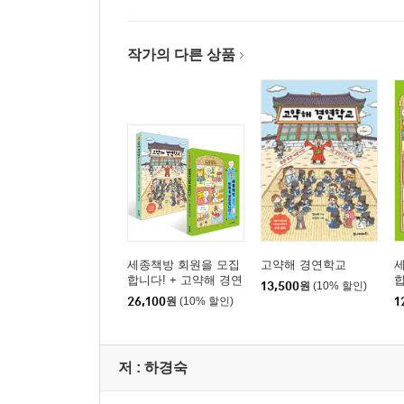
참고문헌 · 138
작가의 다른 상품
Part 3
자유롭게 자신의 글을 쓸 수 있다 / 139
세종책방 회원을 모집
고약해 경연학교
합니다! + 고약해 경연
합
13,500
원
(10% 할인)
학교 세트
26,100
원
(10% 할인)
1
저 :
하경숙