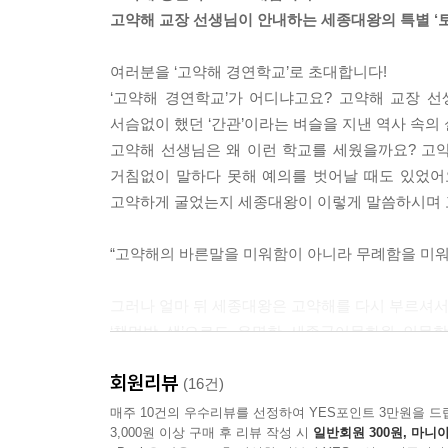
눈을 떴을 때, 다섯 친구는 낯선 곳에 서 있었어요. 
고약해 교장 선생님이 안내하는 세종대왕의 특별 ‘토
“왔구나!”
고약해 선생님이 도포 자락을 펄럭이며 다가왔어요
여러분을 ‘고약해 경연학교’로 초대합니다!
“어서 오너라. 여기가 그 유명한 고약해 경연학교란다
‘고약해 경연학교’가 어디냐고요? 고약해 교장 선
아이들은 신기한 듯 두리번두리번 주위를 둘러보았
서슴없이 했던 ‘간관’이라는 벼슬을 지낸 역사 속의 
“우아, 진짜 우리가 조선 시대에 오다니!”
고약해 선생님은 왜 이런 학교를 세웠을까요? 고
--- p.34
거침없이 말하다 못해 예의를 벗어날 때도 있었어
고약하게 굴었는지 세종대왕이 이렇게 말씀하시며 
그때였어요.
간관 고약해가 주변 신하들도 아랑곳하지 않고 세종
“고약해의 바른말을 미워함이 아니라 무례함을 미워
“소인이…… 소인이…….”
두 번이나 같은 말을 되풀이했지요.
그러나 얼마 뒤 세종대왕은 고약해를 다시 부르셔서
궁궐 안이 쥐 죽은 듯이 조용해졌어요.
‘책먹방 샘’으로도 유명한 세종국어문화원 인문
--- p.50
경연학교』를 쓰셨어요. 임금께 무례했던 자신의
회원리뷰
토론법’을 알려주는 이야기지요.
(16건)
우직아, 기억하거라. 날카로운 말은 칼과 같단다. 
책먹방 샘은 임금과 신하가 지위를 따지지 않고
매주 10건의 우수리뷰를 선정하여 YES포인트 3만원을 드
뜻하게 전해진단다.”
3,000원 이상 구매 후 리뷰 작성 시
일반회원 300원, 마니아
싶었어요. 세종대왕의 경청법, 질문법, 함께 생각하
“네, 교장 선생님.”