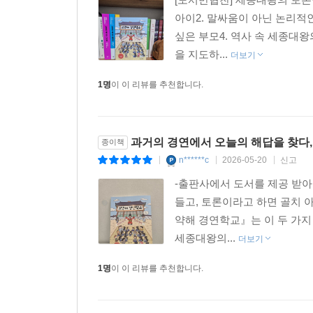
·세종의 토론법 2
아이2. 말싸움이 아닌 논리적
경청이 토론의 꽃: 잘 듣는 것이 진짜 토론을 만들
싶은 부모4. 역사 속 세종대
을 지도하...
·세종의 토론법 3
더보기
좋은 질문 던지기: 하나하나 따져 봐요
1명
이 이 리뷰를 추천합니다.
·세종의 토론법 4
정확한 논리 세우기: 근거와 사례를 꼼꼼히 준비하
과거의 경연에서 오늘의 해답을 찾다,
종이책
n******c
2026-05-20
신고
|
|
|
·세종의 토론법 5
차분한 태도: 침착하게 핵심만 간결히 말하는태도가
-출판사에서 도서를 제공 받아
들고, 토론이라고 하면 골치
·세종의 토론법 6
약해 경연학교』는 이 두 가지
예의 갖춘 바른말 하기: 상대방을 존중하며 예의 있
세종대왕의...
더보기
1명
이 이 리뷰를 추천합니다.
·세종의 토론법 7
용기 있게 말하기: 내 생각을 당당하게 말해요