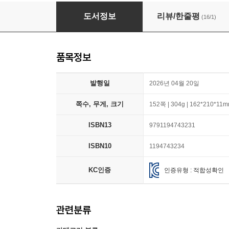
고약해 경연학교
도서정보
리뷰/한줄평
(16/1)
품목정보
발행일
2026년 04월 20일
쪽수, 무게, 크기
152쪽 | 304g | 162*210*11
ISBN13
9791194743231
ISBN10
1194743234
KC인증
인증유형 : 적합성확인
관련분류