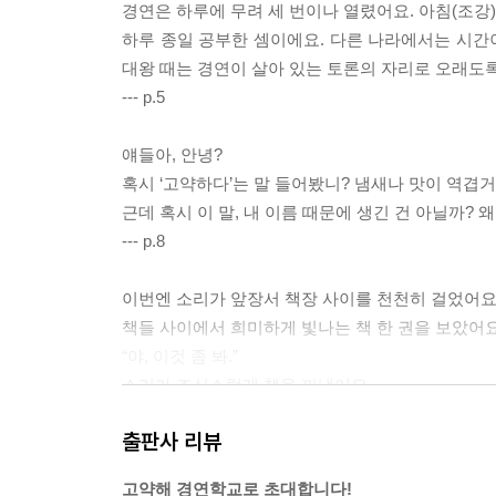
경연은 하루에 무려 세 번이나 열렸어요. 아침(조강)
하루 종일 공부한 셈이에요. 다른 나라에서는 시간이
대왕 때는 경연이 살아 있는 토론의 자리로 오래도
--- p.5
얘들아, 안녕?
혹시 ‘고약하다’는 말 들어봤니? 냄새나 맛이 역겹거
근데 혹시 이 말, 내 이름 때문에 생긴 건 아닐까? 왜냐
--- p.8
이번엔 소리가 앞장서 책장 사이를 천천히 걸었어요. 
책들 사이에서 희미하게 빛나는 책 한 권을 보았어요
“야, 이것 좀 봐.”
소리가 조심스럽게 책을 꺼냈어요.
『고약해 경연학교 입학 안내서』라는 제목이었어요
출판사 리뷰
--- p.18
고약해 경연학교로 초대합니다!