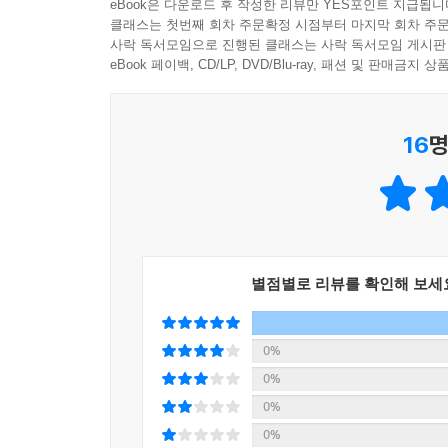
eBook은 다운로드 후 작성한 리뷰만 YES포인트 지급됩니
되었답니다! 자, 그럼 우리 함께 고약해 교장 선생
조선 학동들이 헤어지기 아쉬운 듯 손을 흔들었어요
클래스는 첫번째 회차 주문확정 시점부터 마지막 회차 주문
사락 독서모임으로 진행된 클래스는 사락 독서모임 게시판
“다음에 또 와!”
토론 토론 세종처럼
eBook 페이백, CD/LP, DVD/Blu-ray, 패션 및 판매금
--- p.60
질문대왕 세종처럼
독서대왕 세종처럼!
고약해 교장 선생님은 아이들을 경연학교 지하로 이
16
명
술술 풀려라, 말 잘하는 마법처럼!
장이 나타났어요. 세종대왕이 신하들과 토론하고 계
우린 이제 술술 토론왕!
“요즘 백성들이 굶주리고 있소. 이 문제를 해결할 
--- p.94
덩치도 목소리도 큰 우직이, 책을 좋아하는 소리, 
『고약해 경연학교』는 훈민초등학교 4학년인 다섯
그때 뒤쪽에 서 있던 덩치 큰 학동 바우가 쿵쿵 걸어
받고 경연 토론법도 배우는 이야기예요. 개구쟁이
“저는…… 바, 바우라고 합니다. 저기…… 저, 저는 
별점별로 리뷰를 확인해 보세
뿐이라 참 신기해요. 이런 좌충우돌 이야기 속에서
바우가 우물쭈물하자 고약해 교장 선생님이 다정하
감동을 준답니다.
“괜찮다. 천천히 말해 보거라.”
세종대왕은 늘 “경의 생각이 아름답소!” 하며 신하
0%
바우가 용기를 내어 말했어요.
냈지요. 그야말로 ‘세종대왕의 경연식 토론법’은 이
0%
“저는 덩치가 커서 다들 저를 무서워합니다. 말을 
토론이었지요. 여러분도 훈민초등학교의 다섯 친구와
0%
끝까지 들어주는 친구들을 만났습니다.”
0%
바우의 눈이 촉촉해졌어요.