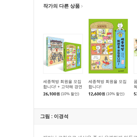
작가의 다른 상품
세종책방 회원을 모집
세종책방 회원을 모집
꿈
합니다! + 고약해 경연
합니다!
독
학교 세트
26,100
원
(10% 할인)
12,600
원
(10% 할인)
5
그림 :
이경석