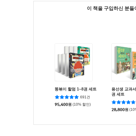
이 책을 구입하신 분
똥볶이 할멈 1~8권 세트
용선생 교과서 
권 세트
691건
95,400
원
(10% 할인)
28,800
원
(1