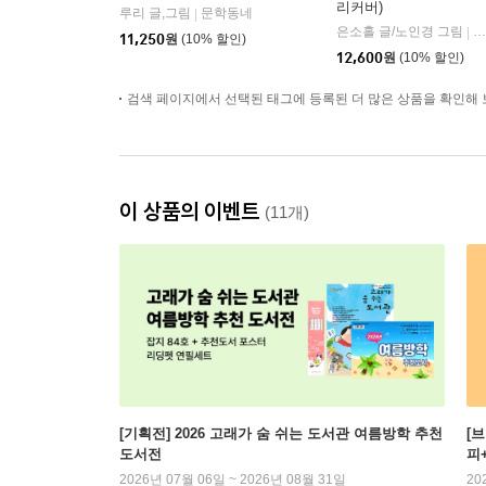
리커버)
루리 글,그림
문학동네
|
은소홀 글/노인경 그림
문
|
11,250
원
(10% 할인)
12,600
원
(10% 할인)
검색 페이지에서 선택된 태그에 등록된 더 많은 상품을 확인해 
이 상품의 이벤트
(11개)
[기획전] 2026 고래가 숨 쉬는 도서관 여름방학 추천
[
도서전
피
2026년 07월 06일 ~ 2026년 08월 31일
20