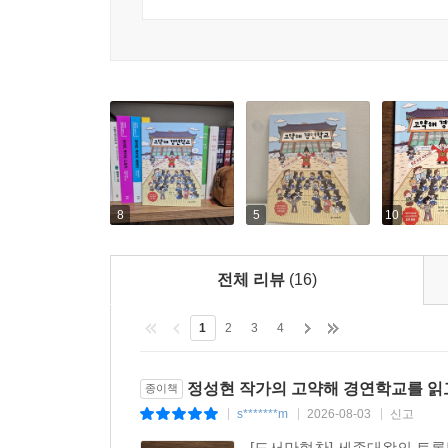
경의 생각이 아름답소!
--- p.123
‘무엇이 최선인가’, ‘무엇이 더 옳은 길인가’를 찾아
이기고 지는 토론이 아닌 ‘함께 길을 찾는 등불’ 같
짝짝짝!
세종대왕이 크게 박수를 치며 웃으셨어요.
고약해 교장 선생님이 여러분을 600여년 전, 세
“훌륭하구나! 서로의 생각을 듣고, 더 나은 방법이 
입학생이 되어 세종대왕의 일곱 가지 토론법을 배
세종대왕이 아이들을 둘러보며 천천히 말씀하셨어요
못할까 봐 ‘열린 마음으로 주고받는 경연장’을 만드
--- p.125
세심한 질문을 하며 경연을 더욱 무르익게 하셨어요
8
5
10
고약해 경연학교의 문은 언제나 열려 있단다. 발표가
또한 근거와 사례를 들어 정확한 논리를 세우며 말하
음의 상처를 입힌 친구, 내 말만 하고 남의 말은 안
말을 자르지 않고 끝까지 듣고 예의 있게 말하며
경연식 토론은 서로 생각을 나누며 더 나은 길을 함께 
전체 리뷰
(16)
선생님은 바로 이 세종대왕의 가르침을 바탕으로 일
옳은 길인가’를 함께 찾아가는 여정이지.
무엇을 배우는지 한번 볼까요?
1
2
3
4
--- p.132
·세종의 토론법 1
정성현 작가의 고약해 경연학교를 읽
종이책
함께 만드는 토론 분위기: 먼저 마음을 열어요
s*******m
2026-08-03
신고
|
|
|
[도서만협찬] 세종대왕의 토론