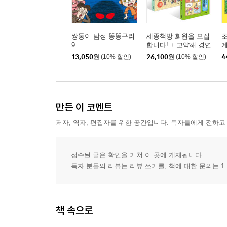
쌍둥이 탐정 똥똥구리
세종책방 회원을 모집
초
9
합니다! + 고약해 경연
계
학교 세트
서
13,050
원
(10% 할인)
26,100
원
(10% 할인)
4
만든 이 코멘트
저자, 역자, 편집자를 위한 공간입니다. 독자들에게 전하고
접수된 글은 확인을 거쳐 이 곳에 게재됩니다.
독자 분들의 리뷰는 리뷰 쓰기를, 책에 대한 문의는 1:
책 속으로