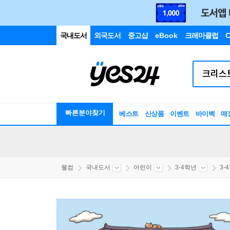
국내도서
외국도서
중고샵
eBook
크레마클럽
C
빠른분야찾기
베스트
신상품
이벤트
바이백
매
웰컴
국내도서
어린이
3-4학년
3-