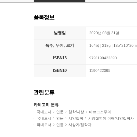
품목정보
발행일
2020년 08월 31일
쪽수, 무게, 크기
164쪽 | 218g | 135*210*20
ISBN13
9791190422390
ISBN10
1190422395
관련분류
카테고리 분류
국내도서
인문
철학/사상
마르크스주의
국내도서
인문
서양철학
서양철학의 이해/서양철학사
국내도서
인물
사상가/철학자