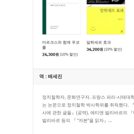
마르크스와 함께 푸코
알튀세르 효과
를
34,200
원
(10% 할인)
24,300
원
(10% 할인)
역 :
배세진
정치철학자, 문화연구자. 프랑스 파리-시테대학
는 논문으로 정치철학 박사학위를 취득했다. 『
사에 관한 글들』(공역), 에티엔 발리바르의
발리바르 등의 『 “자본”을 읽자』...