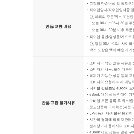
고객의 단순변심 및 착오구
본원적 축적의 폭력 그리고 일회용-노동자들
직수입양서/직수입일서중 일
단, 아래의 주문/취소 조건인
폭력은 비단 공장 안에서만 발생하지 않는다. 애
오늘 00시 ~ 06시 30분 
반품/교환 비용
탄생했다. 본원적 축적에서는 본래 한 명의 ‘생산
오늘 06시 30분 이후 주문
위해) 전쟁에 가까운 폭력이 동원되었다. “결국
직수입 음반/영상물/기프트 
것이다.”
단, 당일 00시~13시 사이
박스 포장은 택배 배송이 가
게다가 자본은 자신의 필요에 비해 잉여적인 ‘상대적
소비자의 책임 있는 사유로 
자신의 테크놀로지 변화의 리듬에 따라 마음껏 활용
소비자의 사용, 포장 개봉에 
임금을 유지하며 이윤의 극대화를 추구하는 논리만을
복제가 가능한 상품 등의 포장을 
소비자의 요청에 따라 개별
디지털 컨텐츠인 eBook, 
바로 이것이 “산업 생산체 중심의 주위 전체에서 뛰
eBook 대여 상품은 대여 기
동시에 더 이상 이윤을 획득하는 데 도움이 되지
모바일 쿠폰 등록 후 취소/환
반품/교환 불가사유
발전한다.” 이처럼 자본주의는 이전의 ‘생명 형태
중고상품이 구매확정(자동 
일련의 폭력은 지금까지도 끊임없이 ‘진실’로 확인되
LP상품의 재생 불량 원인이 기
시간의 경과에 의해 재판매가
전자상거래 등에서의 소비자
‘노동의 권리’를 ‘이윤의 편의’로 환산하는 시대,
eBook 세트 상품은 일괄 