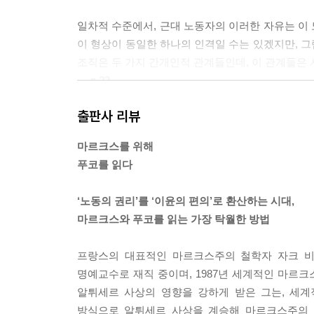
일차적 수준에서, 근대 노동자의 이러한 자유는 이 
이 형상이 동일한 하나의 인격일 수는 있겠지만, 
조직은 두 가지 간개인적 관계들인데, 이 관계들은
--- p.23
출판사 리뷰
자유인은 자신이 자유로운 한에서, 그리고 아무리
에게 공통되는 것인 그러한 자유를 향유함으로써 다
마르크스를 위해
본주의적 시장의 목표와 단절한 공통의 목표를 정식
푸코를 읽다
쟁의 관계이다.
--- p.80
‘노동의 권리’를 ‘이윤의 편의’로 환산하는 시대,
마르크스와 푸코를 읽는 가장 탁월한 방법
하지만 여기에서 우리가 이 이원적 미장센으로 인해 
국민적-국가적 준거에서의 일치를 함의하고 있다는
프랑스의 대표적인 마르크스주의 철학자 자크 비
--- p.86
명예교수로 재직 중이며, 1987년 세계적인 마르
알튀세르 사상의 영향을 강하게 받은 그는, 세
노동일의 법제화를 위한 전투는 근대적 계급권력을
방식으로 알튀세르 사상을 계승해 마르크스주의 