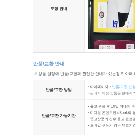
“유일하게 신체에 행사되는 권력으로서의 규율권
포장 안내
사고”가 마르크스의 『자본』 1권 「노동일」 장
주장하는 바와는 달리, 마르크스주의가 (법으로
허용하지 않”는다는 것을 비로소 확인할 수 있는 지
두 사상 사이에는 일종의 ‘선택적 친화성’이 존재한다
『자본』이 우리에게 환기하는 것은 노동자가 자본가
사실이다. 마르크스는 노동자들의 생명이 점차 소
반품/교환 안내
감독관들이나 영국 중부도시 노팅엄의 노동자들에 
※ 상품 설명에 반품/교환과 관련한 안내가 있는경우 아래 
쏙 빠져 노동자들은 뼈만 남은 상태로 전락하고,
알아보기 힘들 정도가 되다. 노동자들의 존재 전체가
마이페이지 >
반품/교환 신청
반품/교환 방법
판매자 배송 상품은 판매자와
마르크스가 노동하면 할수록 점차 죽음에 가까워
출고 완료 후 10일 이내의 
마모되고 그 생명이 소진되어가는 그 순간에조차
디지털 콘텐츠인 eBook의 
반품/교환 가능기간
선연하고도 촘촘하게 보여주고자 했다. 마르크스는 “
중고상품의 경우 출고 완료일
땀구멍을 기계의 리듬에 따라 채워넣는” 공장의 실
모바일 쿠폰의 경우 유효기간(