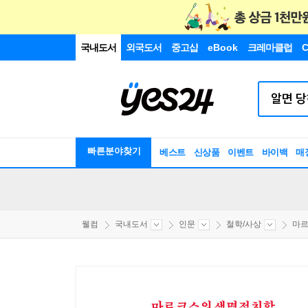
국내도서
외국도서
중고샵
eBook
크레마클럽
C
빠른분야찾기
베스트
신상품
이벤트
바이백
매
웰컴
국내도서
인문
철학/사상
마