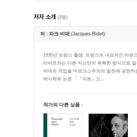
한국어판 후기
저자 소개
노동, 가치 그리고 잉여-가치에 대한 논쟁
(2명)
: 일곱 개의 전선과 마주한 《마르크스의 생명정치학
저 :
자크 비데
(Jacques Bidet)
옮긴이 후기
마르크스를 위하여 푸코를 읽자 155
1935년 프랑스 출생. 프랑스의 대표적인 마
리바르와는 다른 자신만의 독특한 방식으로 알
비데의 작업을 마르크스주의의 발전에 공헌하는
박사학위 논문 「『자본』으...
작가의 다른 상품