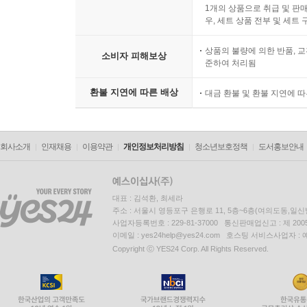
’푸코’와 함께 ‘마르크스’ 읽기
1개의 상품으로 취급 및 판매
우, 세트 상품 전부 및 세트
“특히 노동자의 모든 땀구멍을 기계의 리듬에 따라
상품의 불량에 의한 반품, 교
소비자 피해보상
기업이 채택하는 스트레스 가득한 현재의 장치들을
준하여 처리됨
형태들에서부터 이미 존재하고 있는 ‘자본의 본성’
환불 지연에 따른 배상
대금 환불 및 환불 지연에 
비데는 마르크스가 간파했던 진실이 오늘날 아시아
단축을 외치는 법률들이 사실상 무의미해진 이 시
회사소개
인재채용
이용약관
개인정보처리방침
청소년보호정책
도서홍보안내
“무제한적 시간의 재택 노동으로 변형된 IT 노동,
무효화한다. 현재 신자유주의는 세계 곳곳에서 ‘노동
바로 그 때문에 ‘노동시간’은 더욱더 포기할 수 
대표 : 김석환, 최세라
혁명은 “노동일을 법적으로 제한했던 과정 자체의 
주소 : 서울시 영등포구 은행로 11, 5층~6층(여의도동,일신
사업자등록번호 : 229-81-37000 통신판매업신고 : 제 200
이메일 : yes24help@yes24.com 호스팅 서비스사업자 :
그렇다면 이제 질문을 던져야 할 때다. 우리는 어떻
Copyright ⓒ YES24 Corp. All Rights Reserved.
시대에 마르크스와 푸코에게서 어떤 진실을 낚을 
『자본』으로 돌아가는 것이다. 물론 이 방법은 두 