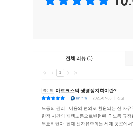
10.
양차대전 이후의 케인스주의적 ‘복지국가’ 전통으로
다른 나라들과 마찬가지로 조금씩 신자유주의를 수용
프랑스의 좌파 정치세력 역시 노동법 개혁(개악),
취임한 에마뉘엘 마크롱 대통령 역시 사회 전체의
자크 비데의 이 얇은 소책자가 참조하고 있는 프랑스
정책의 일환으로 통과되었던 ‘비정규직법’의 악몽은 
국제노동기구 핵심협약 비준 등을 내세웠던 문재인
전체 리뷰
(1)
사용자들의 숙원인 ‘탄력근로제 확대 적용’은 특히
1
않기 때문이다.
‘생명정치’: 푸코를 경유해 마르크스로 되돌아가기
마르크스의 생명정치학이란?
종이책
m****h
2021-07-30
신고
|
|
|
비데는 이 ‘노동법 개혁’이라는 사건을 실마리로 삼
노동의 권리= 이윤의 편의로 환원되는 신 자유
마르크스로 되돌아가는’ 여정이다. 비데는 마르크
한적 시간의 재택노동으로변형된 IT 노동,규정
지적한다. 이는 우리에게 푸코 개념을 떠올리도록 
무효화한다. 현재 신자유주의는 세계 곳곳에서‘노동
사회적 예방, 사회적 정상성 등의 목표들을 체계적