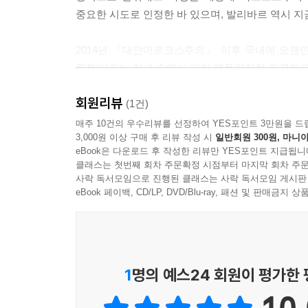
전투는 인간성이라는 교훈을, 자유롭고 평등하며 
중요한 시도로 인정한 바 있으며, 발리바르 역시 
나가는 손님에 불과한 우리가 지금 살아가고 있는 이
2014년 『대안마르크스주의』 이후 국내에 오랜만
--- p.153
투쟁’이라는 정세 속에서 마치 팸플릿처럼 간결하고
좌파 정치세력이 신자유주의의 원리를 본격적으로
회원리뷰
작업은 바로 이 ‘노동법 투쟁’이라는 지점에서 유효
(1건)
종종 대척점에 놓여왔던 두 철학자의 관계를 그 뿌
매주 10건의 우수리뷰를 선정하여 YES포인트 3만원을 드
3,000원 이상 구매 후 리뷰 작성 시
일반회원 300원, 마니아
본격화된 한국의 상황을 검토해보는 강력한 토대를
eBook은 다운로드 후 작성한 리뷰만 YES포인트 지급됩니
클래스는 첫번째 회차 주문확정 시점부터 마지막 회차 주문
‘노동법 개악’과 ‘좌파-신자유주의’적 전회
사락 독서모임으로 진행된 클래스는 사락 독서모임 게시판
eBook 페이백, CD/LP, DVD/Blu-ray, 패션 및 판매금
프랑스의 2016년은 프랑수아 올랑드 (전) 대통령
넘는 높은 실업률이 지속되자 기업 친화적인 노동법
올랑드 정부는 사회당의 핵심 노동정책이었던 ‘주 
노동계와 다수의 시민들이 시위와 총파업을 벌이며 ‘
1
명의 예스24 회원이 평가한
2016년의 이 ‘노동법 개정안’은 프랑스 사회가