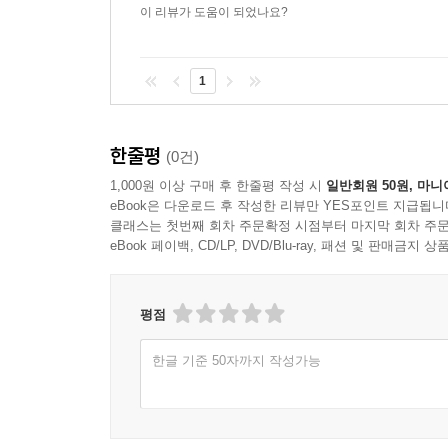
이상 생명 보호를 위해 “죽게 할 수 있는 권리”
이 리뷰가 도움이 되었나요?
행위자가 된다.
1
마르크스가 『자본』에서 다룬 공장은 이전의 거대
시장의 추상적 법칙이 아니라, 국가장치들이 실행하
즉 부의 생산과 이윤을 직접적인 대상으로 할 뿐,
한줄평
(0건)
것과 유사한 ‘생명정치(학)’가 존재한다는 비데의 주
1,000원 이상 구매 후 한줄평 작성 시
일반회원 50원, 마니
eBook은 다운로드 후 작성한 리뷰만 YES포인트 지급됩니
하지만 마르크스가 『자본』 1권에서 면밀하게 
클래스는 첫번째 회차 주문확정 시점부터 마지막 회차 주문
계급투쟁의 핵심 의제를 형성한다. 비데는 마르
eBook 페이백, CD/LP, DVD/Blu-ray, 패션 및 판매금
주목하며 그의 『자본』 1권을 다시금 소환한다.
평점
노동시간, ‘정상적’ 삶을 위한 권리
한글 기준 50자까지 작성가능
『자본』의 결정적인 한 장(‘노동일’에 관한 장)에
투쟁을 공들여 분석한다. 그는 파업 중인 노동
노동법안’과 ‘보편선거권을 위한 헌장’을 내걸었으며,