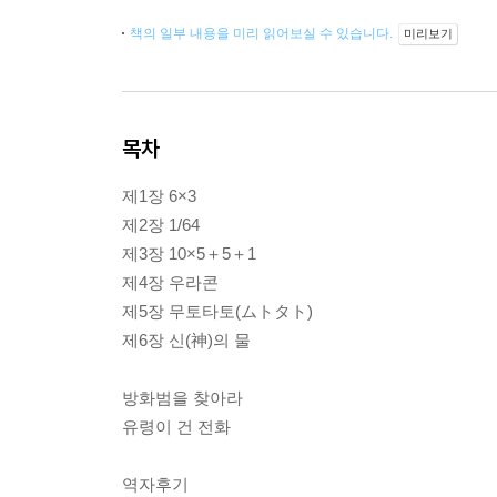
책의 일부 내용을 미리 읽어보실 수 있습니다.
미리보기
목차
제1장 6×3
제2장 1/64
제3장 10×5＋5＋1
제4장 우라콘
제5장 무토타토(ムトタト)
제6장 신(神)의 물
방화범을 찾아라
유령이 건 전화
역자후기