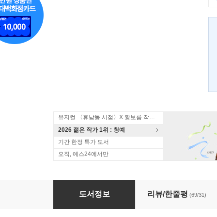
뮤지컬 〈휴남동 서점〉X 황보름 작가 북토크
2026 젊은 작가 1위 : 청예
기간 한정 특가 도서
오직, 예스24에서만
비정근
도서정보
리뷰/한줄평
(69/31)