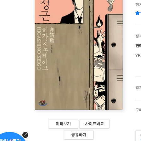
히
정
판
Y
결
구
미리보기
사이즈비교
공유하기