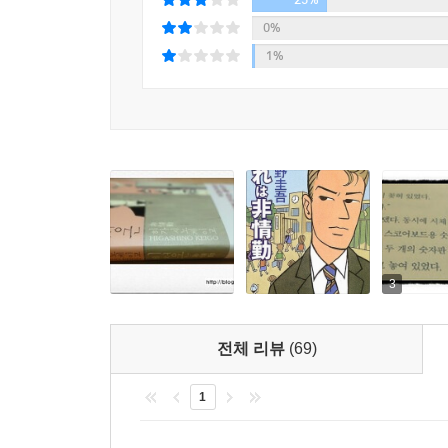
“그래서 요즘 세상이 미쳤다고 하는 거야.”
0%
그렇게 말한 다음 나는 한손을 들어 주고 병실을 나
시리즈 완결 후 가필과 수정을 거쳐 4년 만에 
1%
“간다.”
추리의 본령이 살아 있는, 1997년에 발표한 초기
추리세계의 풋풋하고 상큼한 단편들을 통해, 히가
--- pp.223~224
있는 작품이다. 쿨하고 하드보일드한 비정규직 
설레는 경험을 하게 될 것이다.
3
전체 리뷰
(69)
1