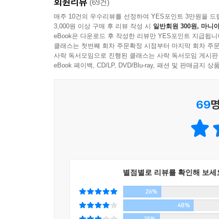
회원리뷰
주인공은 자기 반 아이들을 아무 생각 없이 날뛰는 
(69건)
“참 딱한 녀석들이다. 너희들, 앞으로도 그런 식으
교사이지만, 자기 반에서 일어난 사건을 해결하기
매주 10건의 우수리뷰를 선정하여 YES포인트 3만원을 드
만만하지 않아.”
3,000원 이상 구매 후 리뷰 작성 시
일반회원 300원, 마니아
캐릭터는 이렇다.
“이리 와 봐.”
eBook은 다운로드 후 작성한 리뷰만 YES포인트 지급됩니
나는 두 사람을 옥상의 철망 곁으로 불렀다.
클래스는 첫번째 회차 주문확정 시점부터 마지막 회차 주문
“비정근(非情勤)이라고 했지만 이 선생님은 그다지 
사락 독서모임으로 진행된 클래스는 사락 독서모임 게시판
“아래를 봐. 사람들이 우글우글하지? 학교 운동장에
있는 게 아니니 기운내.’라는 게 아닙니다. 사건을 
eBook 페이백, CD/LP, DVD/Blu-ray, 패션 및 판매금
래로 가면 저 많은 사람들 중 하나일 뿐이야. 그런 
독자들에게 그런 부분들이 받아들여진 건지도 모르죠
자면 아주 작은 일이라고 생각하지 않아? 물론 그런
막연한 희망의 위로를 던지거나 사건을 포장하여 
각만 하고 있는 건 아니야. 그런데 혼자서 끙끙대며
69
명
하다.
란 말이야. 어떤 일이건 도망치면 안 돼. 도망쳐서 
--- p.185
“너희들, 앞으로도 그런 식으로 하기 싫은 게 있으면
“사람이란 말이야, 당연히 호불호라는 게 있는 법이야
“저기요, 선생님. 길고양이를 보살펴 주는 게 그렇
건 거의 없다는 거야. 그런데 굳이 싫어하는 사람을
마쓰시타가 물었다. 다른 세 명도 진지한 눈으로 나
‘거의 없다’는 말은 드물게 있다는 뜻이다. 일단 교
“물론 나쁜 짓은 아니야. 하지만 보살피는 이상 책임
별점별로 리뷰를 확인해 보세
없으며, 세상에 모순과 악덕이 횡행하고 있다는 
모님은 무책임하다고 생각하지
26%
이야기한다. 그 현실과 이상의 싸움이 ‘거의’라는 단
않아”
48%
“그런데 그런 부모들 많아요.”
히가시노 게이고 본격 미스터리의 본령을 만나다!
25%