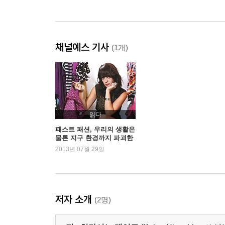
채널예스 기사
(1개)
읽다
패스트 패션, 우리의 생활은
물론 지구 환경까지 파괴한
다고?
2013년 07월 29일
저자 소개
(2명)