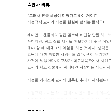
출판사 리뷰
우선 교무실로 다시 돌아가 열쇠를 받은 다음 체육관
“그래서 요즘 세상이 미쳤다고 하는 거야!”
고 아이들을 안으로 들어가게 했다. 안은 어두웠지만
비정규직 교사가 비정한 현실에 던지는 돌직구!
그런데 이때 이상한 현상이 생겼다. 아이들이 앞쪽에
“어이, 왜 그래? 거기 그렇게 서 있으면 뒷사람들이 
레이먼드 챈들러의 필립 말로에 비견할 만한 하드보일
내가 말하자 앞에 있던 여학생이 뒤를 돌아봤다.
꿈이지만, 원고 집필 시간을 확보하기에 좋은 직
“선생님, 누가 쓰러져 있어요.”
해야 할 때 대체교사 역할을 하는 것이다. 성격은
“뭐”
교육에 대한 특별한 사명감도 없다. 괜히 무리하지
나는 아이들 틈을 헤치고 앞으로 나갔다. 아닌 게 
사건이 발생한다. 여교사가 학교체육관에서 시신으
놀랍게도 쓰러져 있는 사람은 하마구치 교사였다. 
교사가 학교 건물에서 뛰어내려 자살하는 사건까지 
가슴팍이 피로 물들어 있었다. 그리고 그 가슴에는
생긴 물건이 꽂혀 있었다.
비정한 카리스마 교사의 냉혹한 추리가 시작된다!
“살인이다.”
나는 중얼댔다. 동시에 시체 옆에 얄궂은 물건이 놓
비정규직 교사는 학교 관계자이면서 동시에 외부인
자판 사이에 돌돌 말린 홍백의 깃발이 ×자 형태로 
잘려도 누가 뭐라 하지 않는다. 적당히 몸을 사
--- pp.18∼19
상상하기 힘든 방법으로 추리를 전개해 나간다.