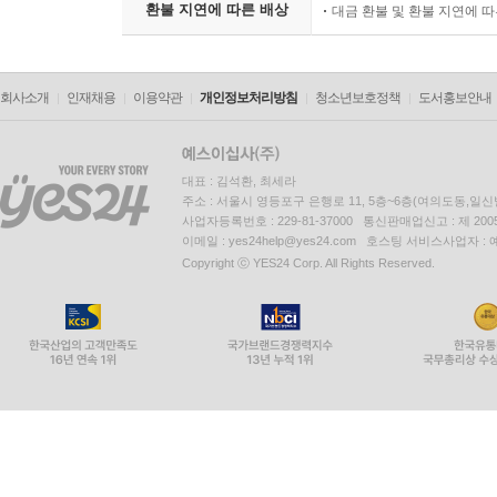
환불 지연에 따른 배상
대금 환불 및 환불 지연에 
회사소개
인재채용
이용약관
개인정보처리방침
청소년보호정책
도서홍보안내
대표 : 김석환, 최세라
주소 : 서울시 영등포구 은행로 11, 5층~6층(여의도동,일신
사업자등록번호 : 229-81-37000 통신판매업신고 : 제 200
이메일 : yes24help@yes24.com 호스팅 서비스사업자 :
Copyright ⓒ YES24 Corp. All Rights Reserved.