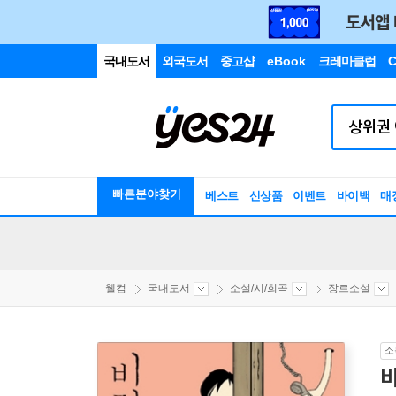
국내도서
외국도서
중고샵
eBook
크레마클럽
C
빠른분야찾기
베스트
신상품
이벤트
바이백
매
웰컴
국내도서
소설/시/희곡
장르소설
소