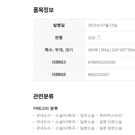
품목정보
발행일
2013년 07월 15일
판형
양장
쪽수, 무게, 크기
280쪽 | 391g | 128*187*20
ISBN13
9788952224330
ISBN10
8952224337
관련분류
카테고리 분류
국내도서
소설/시/희곡
장르소설
추리/미스터리
국내도서
소설/시/희곡
일본소설
일본 단편소설
국내도서
소설/시/희곡
일본소설
일본 장편소설