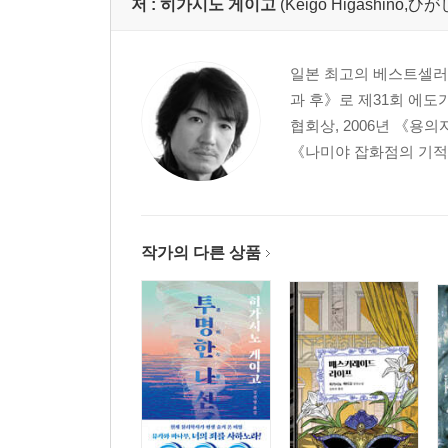
저 :
히가시노 게이고
(Keigo Higashino
일본 최고의 베스트셀러 작
과 후》로 제31회 에도
협회상, 2006년 《용
《나미야 잡화점의 기적》
작가의 다른 상품