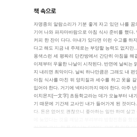
책 속으로
자명종의 알람소리가 기분 좋게 자고 있던 나를 꿈
기어 나와 파자마바람으로 아침 식사 준비를 했다. 
커피 한 잔이 다다. 아내가 있다면 이런 수고를 하지
다고 해도 지금 내 주제로는 부양할 능력도 없지만…
옹색스런 세 평짜리 단칸방에서 간단히 아침을 해결
이제부터 우울한 나날이 시작된다. 반면에 날씨는 맑
지 내리면 최악이다. 날씨 하나만큼은 그래도 내 편
아침 식사를 마친 뒤 양치질과 세수를 하고 옷을 갈
입어야 한다. 거기에 넥타이까지 매야 한다. 아주 넌
이치몬지[一文字] 초등학교라는 데가 오늘부터 내가 
기 때문에 기간제 교사인 내가 들어가게 된 것이
다. 돈은 없어도 괜찮으니 좋아하는 일만 하며 살고
에 늦었다는 것을 깨닫고 부랴부랴 방향전환을 했던
기간제 교사, 참 폼 안 나는 단어다. 오래 할 일은 아
--- pp.8∼9